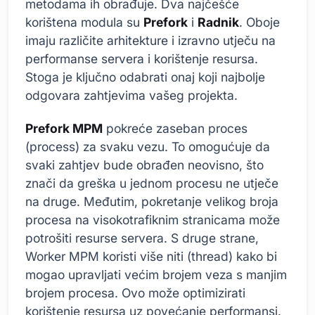
metodama ih obrađuje. Dva najčešće
korištena modula su
Prefork
i
Radnik
. Oboje
imaju različite arhitekture i izravno utječu na
performanse servera i korištenje resursa.
Stoga je ključno odabrati onaj koji najbolje
odgovara zahtjevima vašeg projekta.
Prefork MPM
pokreće zaseban proces
(process) za svaku vezu. To omogućuje da
svaki zahtjev bude obrađen neovisno, što
znači da greška u jednom procesu ne utječe
na druge. Međutim, pokretanje velikog broja
procesa na visokotrafiknim stranicama može
potrošiti resurse servera. S druge strane,
Worker MPM koristi više niti (thread) kako bi
mogao upravljati većim brojem veza s manjim
brojem procesa. Ovo može optimizirati
korištenje resursa uz povećanje performansi.