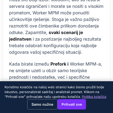
servera ograničeni i morate se nositi s visokim
prometom, Worker MPM može ponuditi
učinkovitije rješenje. Stoga je važno pažljivo
razmotriti ove čimbenike prilikom donošenja
odluke. Zapamtite,
svaki scenarij je
jedinstven
i za postizanje najboljeg rezultata
trebate odabrati konfiguraciju koja najbolje
odgovara vašoj specifičnoj situaciji.
Kada birate između
Prefork i
Worker MPM-a,
ne smijete uzeti u obzir samo teorijske
prednosti i nedostatke, već i specifične
zahtjeve vaše aplikacije i servera. To će vam
Koristimo kolačiće na našoj web stranici kako bismo pružili bolje
pomoći da donesete informiranu i učinkovitiju
iskustvo, personalizirali sadržaj i analizirali promet. Klikom na
odluku.
"Prihvati sve" prihvaćate našu upotrebu kolačića.
Politika kolačića
→
×
View this page in English?
Samo nužne
Prihvati sve