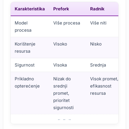
Karakteristika
Prefork
Radnik
Model
Više procesa
Više niti
procesa
Korištenje
Visoko
Nisko
resursa
Sigurnost
Visoka
Srednja
Prikladno
Nizak do
Visok promet,
opterećenje
srednji
efikasnost
promet,
resursa
prioritet
sigurnosti
Usporedbe performansi: Prefork vs Worker