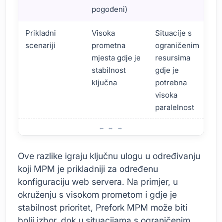
pogođeni)
Prikladni
Visoka
Situacije s
scenariji
prometna
ograničenim
mjesta gdje je
resursima
stabilnost
gdje je
ključna
potrebna
visoka
paralelnost
Apache MPM-ovi: Osnovne razlike
Ove razlike igraju ključnu ulogu u određivanju
koji MPM je prikladniji za određenu
konfiguraciju web servera. Na primjer, u
okruženju s visokom prometom i gdje je
stabilnost prioritet, Prefork MPM može biti
bolji izbor, dok u situacijama s ograničenim