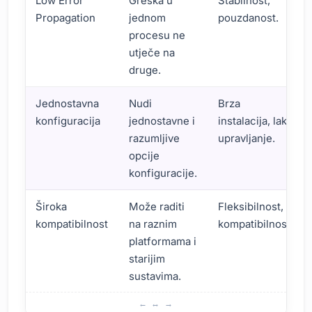
Low Error
Greška u
Stabilnost,
Propagation
jednom
pouzdanost.
procesu ne
utječe na
druge.
Jednostavna
Nudi
Brza
konfiguracija
jednostavne i
instalacija, lako
razumljive
upravljanje.
opcije
konfiguracije.
Široka
Može raditi
Fleksibilnost,
kompatibilnost
na raznim
kompatibilnost.
platformama i
starijim
sustavima.
Prefork MPM: Karakteristike i prednosti