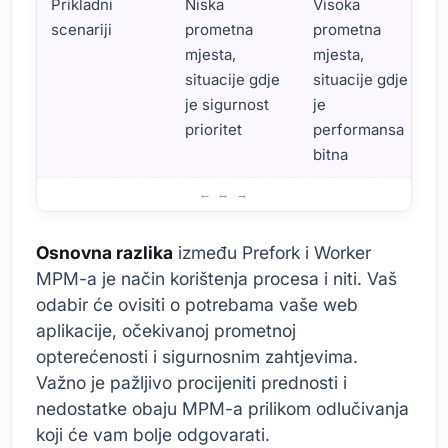
Prikladni
Niska
Visoka
scenariji
prometna
prometna
mjesta,
mjesta,
situacije gdje
situacije gdje
je sigurnost
je
prioritet
performansa
bitna
Prefork i Worker MPM: Što su?
Osnovna razlika
između Prefork i Worker
MPM-a je način korištenja procesa i niti. Vaš
odabir će ovisiti o potrebama vaše web
aplikacije, očekivanoj prometnoj
opterećenosti i sigurnosnim zahtjevima.
Važno je pažljivo procijeniti prednosti i
nedostatke obaju MPM-a prilikom odlučivanja
koji će vam bolje odgovarati.