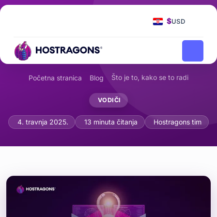
$
USD
Što je to, kako se to radi
Početna stranica
Blog
VODIČI
Prefork i Worker MPM: Što su i kako ih
4. travnja 2025.
13 minuta čitanja
Hostragons tim