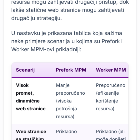
resursa mogu zahtijevati drugačiji pristup, dok
lakše statične web stranice mogu zahtijevati
drugačiju strategiju.
U nastavku je prikazana tablica koja sažima
neke primjere scenarija u kojima su Prefork i
Worker MPM-ovi prikladniji:
Scenarij
Prefork MPM
Worker MPM
Visok
Manje
Preporučeno
promet,
preporučeno
(efikasnije
dinamične
(visoka
korištenje
web stranice
potrošnja
resursa)
resursa)
Web stranice
Prikladno
Prikladno (ali
sa statičkim
može donijeti