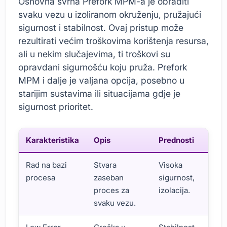
Osnovna svrha Prefork MPM-a je obraditi
svaku vezu u izoliranom okruženju, pružajući
sigurnost i stabilnost. Ovaj pristup može
rezultirati većim troškovima korištenja resursa,
ali u nekim slučajevima, ti troškovi su
opravdani sigurnošću koju pruža. Prefork
MPM i dalje je valjana opcija, posebno u
starijim sustavima ili situacijama gdje je
sigurnost prioritet.
Karakteristika
Opis
Prednosti
Rad na bazi
Stvara
Visoka
procesa
zaseban
sigurnost,
proces za
izolacija.
svaku vezu.