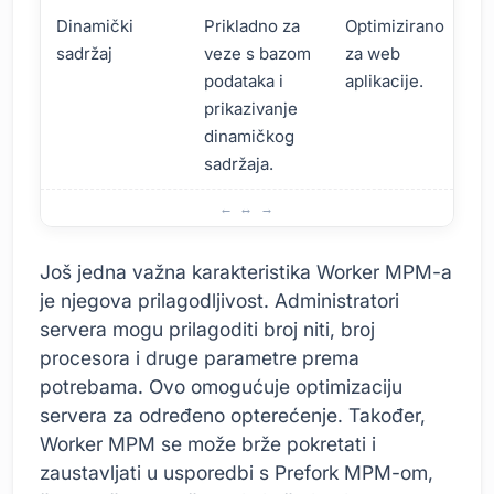
Dinamički
Prikladno za
Optimizirano
sadržaj
veze s bazom
za web
podataka i
aplikacije.
prikazivanje
dinamičkog
sadržaja.
Worker MPM: Karakteristike i koristi
Još jedna važna karakteristika Worker MPM-a
je njegova prilagodljivost. Administratori
servera mogu prilagoditi broj niti, broj
procesora i druge parametre prema
potrebama. Ovo omogućuje optimizaciju
servera za određeno opterećenje. Također,
Worker MPM se može brže pokretati i
zaustavljati u usporedbi s Prefork MPM-om,