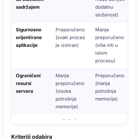
sadržajem
dodatnu
složenost)
Sigurnosno
Preporučeno
Manje
orijentirane
(svaki proces
preporučeno
aplikacije
je izoliran)
(više niti u
istom
procesu)
Ograničeni
Manje
Preporučeno
resursi
preporučeno
(manja
servera
(visoka
potrošnja
potrošnja
memorije)
memorije)
Koji odabrati? Edge case scenariji
Kriteriji odabira