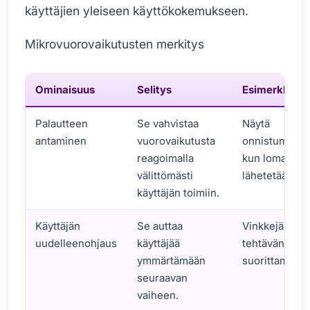
käyttäjien yleiseen käyttökokemukseen.
Mikrovuorovaikutusten merkitys
Ominaisuus
Selitys
Esimerkki
Palautteen
Se vahvistaa
Näytä
antaminen
vuorovaikutusta
onnistumisvie
reagoimalla
kun lomake
välittömästi
lähetetään.
käyttäjän toimiin.
Käyttäjän
Se auttaa
Vinkkejä
uudelleenohjaus
käyttäjää
tehtävän
ymmärtämään
suorittamisee
seuraavan
vaiheen.