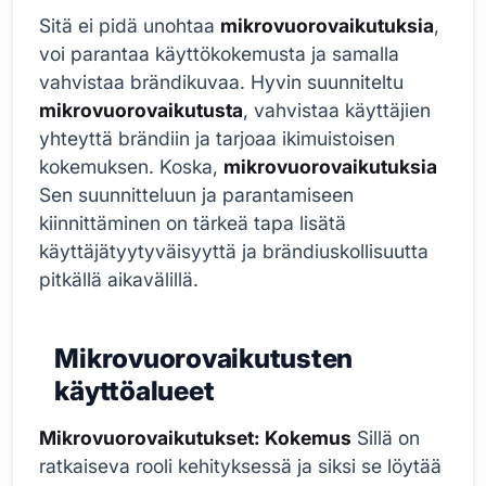
Sitä ei pidä unohtaa
mikrovuorovaikutuksia
,
voi parantaa käyttökokemusta ja samalla
vahvistaa brändikuvaa. Hyvin suunniteltu
mikrovuorovaikutusta
, vahvistaa käyttäjien
yhteyttä brändiin ja tarjoaa ikimuistoisen
kokemuksen. Koska,
mikrovuorovaikutuksia
Sen suunnitteluun ja parantamiseen
kiinnittäminen on tärkeä tapa lisätä
käyttäjätyytyväisyyttä ja brändiuskollisuutta
pitkällä aikavälillä.
Mikrovuorovaikutusten
käyttöalueet
Mikrovuorovaikutukset: Kokemus
Sillä on
ratkaiseva rooli kehityksessä ja siksi se löytää