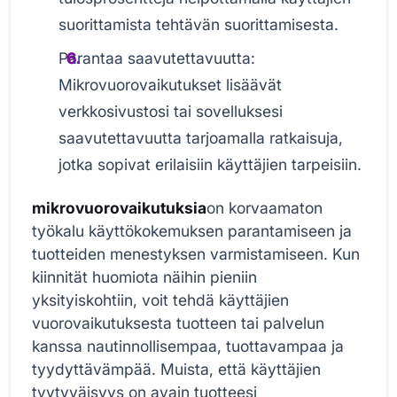
suorittamista tehtävän suorittamisesta.
Parantaa saavutettavuutta:
Mikrovuorovaikutukset lisäävät
verkkosivustosi tai sovelluksesi
saavutettavuutta tarjoamalla ratkaisuja,
jotka sopivat erilaisiin käyttäjien tarpeisiin.
mikrovuorovaikutuksia
on korvaamaton
työkalu käyttökokemuksen parantamiseen ja
tuotteiden menestyksen varmistamiseen. Kun
kiinnität huomiota näihin pieniin
yksityiskohtiin, voit tehdä käyttäjien
vuorovaikutuksesta tuotteen tai palvelun
kanssa nautinnollisempaa, tuottavampaa ja
tyydyttävämpää. Muista, että käyttäjien
tyytyväisyys on avain tuotteesi