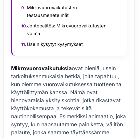
Mikrovuorovaikutusten
testausmenetelmät
Johtopäätös: Mikrovuorovaikutusten
voima
Usein kysytyt kysymykset
Mikrovuorovaikutuksia
ovat pieniä, usein
tarkoituksenmukaisia hetkiä, joita tapahtuu,
kun olemme vuorovaikutuksessa tuotteen tai
käyttöliittymän kanssa. Nämä ovat
hienovaraisia yksityiskohtia, jotka rikastavat
käyttökokemusta ja tekevät siitä
nautinnollisempaa. Esimerkiksi animaatio, joka
syntyy, kun napsautamme painiketta, välitön
palaute, jonka saamme täyttäessämme