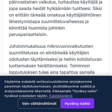
päinvastainen vaikutus, turhauttaa käyttäjiä ja
jopa saada heidät hylkäämään tuotteesi. Siksi
on erittäin tärkeää omaksua käyttäjälähtöinen
lähestymistapa suunnitteluvaiheessa ja
kiinnittää huomiota joihinkin
perusperiaatteisiin.
Johdonmukaisuus mikrovuorovaikutusten
suunnittelussa on elintärkeää käyttäjien
odotusten täyttämiseksi ja heihin kohdistuvan
luottamuksen herättämiseksi. Toiminnon
lopputuloksen tulee aina tapahtua samalla
tavalla ja käyttäjien tulee tietää mitä odottaa.
Käytämme evästeitä verkkosivustollamme tarjotaksemme
Esimerkiksi aina saman animaation
paremman käyttökokemuksen, yksilöidäksemme sisältöä ja
analysoidaksemme liikennettä. Klikkaamalla "Hyväksy kaikki"
toistaminen painiketta klikattaessa tai aina
hyväksyt evästeiden käytön.
Evästekäytäntö
saman palautteen antaminen lomakekenttää
→
×
View this page in English?
Vain välttämättömät
Hyväksy kaikki
täytettäessä varmistaa johdonmukaisuuden.
Epäjohdonmukaisuus voi hämmentää käyttäjiä