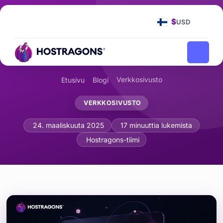
$
USD
Verkkosivusto
Etusivu
Blogi
VERKKOSIVUSTO
Yksityiskohdat mikrovuorovaikutusk
24. maaliskuuta 2025
17 minuuttia lukemista
Hostragons-tiimi