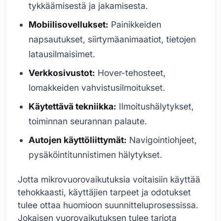
tykkäämisestä ja jakamisesta.
Mobiilisovellukset:
Painikkeiden
napsautukset, siirtymäanimaatiot, tietojen
latausilmaisimet.
Verkkosivustot:
Hover-tehosteet,
lomakkeiden vahvistusilmoitukset.
Käytettävä tekniikka:
Ilmoitushälytykset,
toiminnan seurannan palaute.
Autojen käyttöliittymät:
Navigointiohjeet,
pysäköintitunnistimen hälytykset.
Jotta mikrovuorovaikutuksia voitaisiin käyttää
tehokkaasti, käyttäjien tarpeet ja odotukset
tulee ottaa huomioon suunnitteluprosessissa.
Jokaisen vuorovaikutuksen tulee tarjota