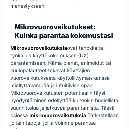
menestykseen.
Mikrovuorovaikutukset:
Kuinka parantaa kokemustasi
Mikrovuorovaikutuksia
ovat tehokkaita
työkaluja käyttökokemuksen (UX)
parantamiseen. Nämä pienet, animoidut tai
kuulopalautteet tekevät käyttäjien
vuorovaikutuksesta käyttöliittymän kanssa
miellyttävämpää ja intuitiivisempaa.
Mikrovuorovaikutusten potentiaalin täysi
hyödyntäminen edellyttää kuitenkin huolellista
suunnittelua ja jatkuvaa parantamista. Tässä
osiossa
mikrovuorovaikutuksia
Tarkastellaan
joitain tapoja, joilla voimme parantaa