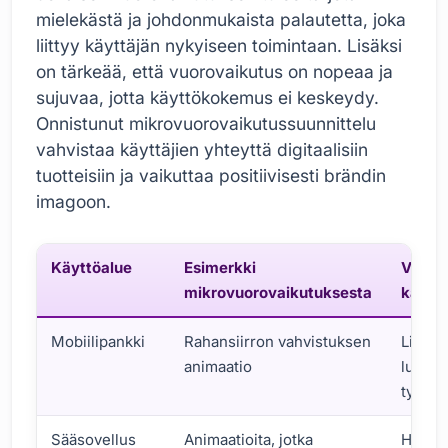
mielekästä ja johdonmukaista palautetta, joka
liittyy käyttäjän nykyiseen toimintaan. Lisäksi
on tärkeää, että vuorovaikutus on nopeaa ja
sujuvaa, jotta käyttökokemus ei keskeydy.
Onnistunut mikrovuorovaikutussuunnittelu
vahvistaa käyttäjien yhteyttä digitaalisiin
tuotteisiin ja vaikuttaa positiivisesti brändin
imagoon.
Käyttöalue
Esimerkki
Vaiku
mikrovuorovaikutuksesta
käytt
Mobiilipankki
Rahansiirron vahvistuksen
Lisään
animaatio
luotta
tyytyv
Sääsovellus
Animaatioita, jotka
Helppo