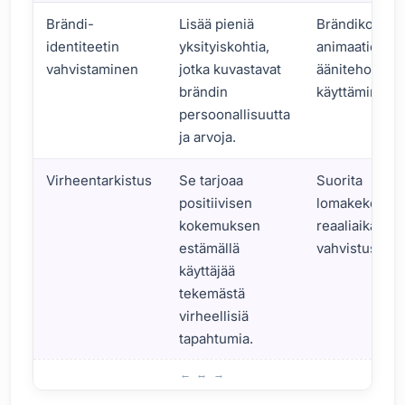
Brändi-
Lisää pieniä
Brändikohtais
identiteetin
yksityiskohtia,
animaatioiden
vahvistaminen
jotka kuvastavat
äänitehostei
brändin
käyttäminen.
persoonallisuutta
ja arvoja.
Virheentarkistus
Se tarjoaa
Suorita
positiivisen
lomakekentti
kokemuksen
reaaliaikaine
estämällä
vahvistus.
käyttäjää
tekemästä
virheellisiä
tapahtumia.
Mikä on mikrovuorovaikutuksen merkitys?