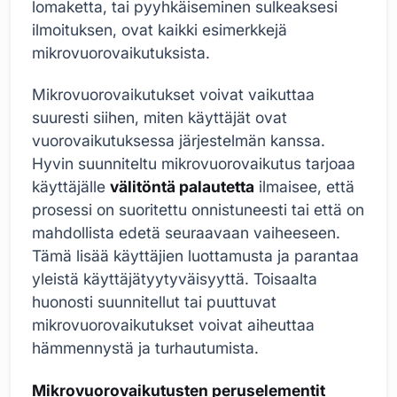
lomaketta, tai pyyhkäiseminen sulkeaksesi
ilmoituksen, ovat kaikki esimerkkejä
mikrovuorovaikutuksista.
Mikrovuorovaikutukset voivat vaikuttaa
suuresti siihen, miten käyttäjät ovat
vuorovaikutuksessa järjestelmän kanssa.
Hyvin suunniteltu mikrovuorovaikutus tarjoaa
käyttäjälle
välitöntä palautetta
ilmaisee, että
prosessi on suoritettu onnistuneesti tai että on
mahdollista edetä seuraavaan vaiheeseen.
Tämä lisää käyttäjien luottamusta ja parantaa
yleistä käyttäjätyytyväisyyttä. Toisaalta
huonosti suunnitellut tai puuttuvat
mikrovuorovaikutukset voivat aiheuttaa
hämmennystä ja turhautumista.
Mikrovuorovaikutusten peruselementit