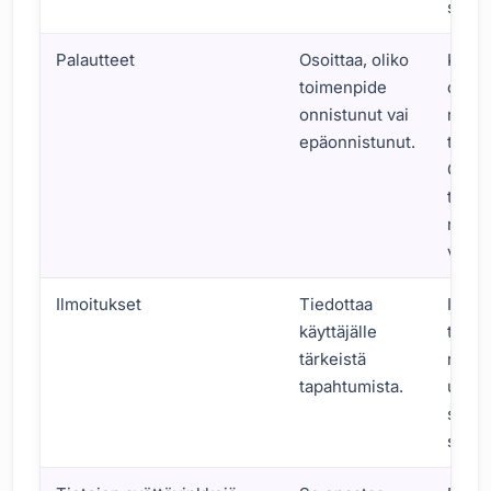
siirt
Palautteet
Osoittaa, oliko
Kun 
toimenpide
on lä
onnistunut vai
näytt
epäonnistunut.
tulee 
Onnis
tulee
näkyv
viesti
Ilmoitukset
Tiedottaa
Ilmoi
käyttäjälle
tulee
tärkeistä
näkyv
tapahtumista.
uusi
sähkö
saapu