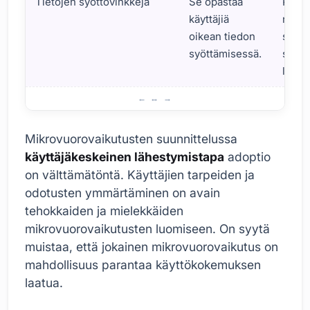
Tietojen syöttövinkkejä
Se opastaa
Palkki
käyttäjiä
näytt
oikean tiedon
suoja
syöttämisessä.
salas
luota
Mitä ovat mikrovuorovaikutukset? Perustiedot
Mikrovuorovaikutusten suunnittelussa
käyttäjäkeskeinen lähestymistapa
adoptio
on välttämätöntä. Käyttäjien tarpeiden ja
odotusten ymmärtäminen on avain
tehokkaiden ja mielekkäiden
mikrovuorovaikutusten luomiseen. On syytä
muistaa, että jokainen mikrovuorovaikutus on
mahdollisuus parantaa käyttökokemuksen
laatua.