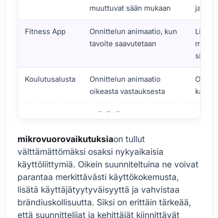
muuttuvat sään mukaan
ja vii
Fitness App
Onnittelun animaatio, kun
Lisään
tavoite saavutetaan
motiva
sitout
Koulutusalusta
Onnittelun animaatio
Oppim
oikeasta vastauksesta
kannu
Mikrovuorovaikutusten käyttöalueet
mikrovuorovaikutuksia
on tullut
välttämättömäksi osaksi nykyaikaisia
käyttöliittymiä. Oikein suunniteltuina ne voivat
parantaa merkittävästi käyttökokemusta,
lisätä käyttäjätyytyväisyyttä ja vahvistaa
brändiuskollisuutta. Siksi on erittäin tärkeää,
että suunnittelijat ja kehittäjät kiinnittävät