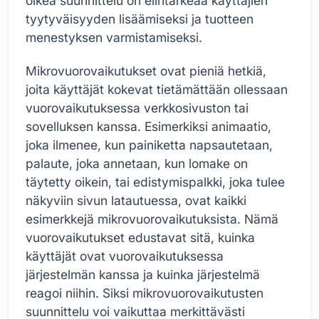
oikea suunnittelu on elintärkeää käyttäjien
tyytyväisyyden lisäämiseksi ja tuotteen
menestyksen varmistamiseksi.
Mikrovuorovaikutukset ovat pieniä hetkiä,
joita käyttäjät kokevat tietämättään ollessaan
vuorovaikutuksessa verkkosivuston tai
sovelluksen kanssa. Esimerkiksi animaatio,
joka ilmenee, kun painiketta napsautetaan,
palaute, joka annetaan, kun lomake on
täytetty oikein, tai edistymispalkki, joka tulee
näkyviin sivun latautuessa, ovat kaikki
esimerkkejä mikrovuorovaikutuksista. Nämä
vuorovaikutukset edustavat sitä, kuinka
käyttäjät ovat vuorovaikutuksessa
järjestelmän kanssa ja kuinka järjestelmä
reagoi niihin. Siksi mikrovuorovaikutusten
suunnittelu voi vaikuttaa merkittävästi