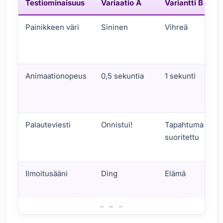
Testiominaisuus
Variaatio A
Variantti B
Painikkeen väri
Sininen
Vihreä
Animaationopeus
0,5 sekuntia
1 sekunti
Palauteviesti
Onnistui!
Tapahtuma
suoritettu
Ilmoitusääni
Ding
Elämä
A/B-testaussovellukset