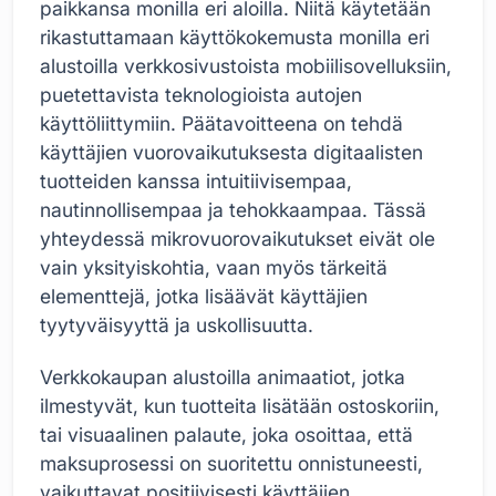
paikkansa monilla eri aloilla. Niitä käytetään
rikastuttamaan käyttökokemusta monilla eri
alustoilla verkkosivustoista mobiilisovelluksiin,
puetettavista teknologioista autojen
käyttöliittymiin. Päätavoitteena on tehdä
käyttäjien vuorovaikutuksesta digitaalisten
tuotteiden kanssa intuitiivisempaa,
nautinnollisempaa ja tehokkaampaa. Tässä
yhteydessä mikrovuorovaikutukset eivät ole
vain yksityiskohtia, vaan myös tärkeitä
elementtejä, jotka lisäävät käyttäjien
tyytyväisyyttä ja uskollisuutta.
Verkkokaupan alustoilla animaatiot, jotka
ilmestyvät, kun tuotteita lisätään ostoskoriin,
tai visuaalinen palaute, joka osoittaa, että
maksuprosessi on suoritettu onnistuneesti,
vaikuttavat positiivisesti käyttäjien