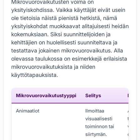
Mikrovuorovaikutusten voima on
yksityiskohdissa. Vaikka käyttäjät eivät usein
ole tietoisia näistä pienistä hetkistä, nämä
yksityiskohdat muokkaavat alitajuisesti heidän
kokemuksiaan. Siksi suunnittelijoiden ja
kehittäjien on huolellisesti suunniteltava ja
testattava jokainen mikrovuorovaikutus. Alla
olevassa taulukossa on esimerkkejä erilaisista
mikrovuorovaikutuksista ja niiden
käyttötapauksista.
Mikrovuorovaikutustyyppi
Selitys
Esim
Animaatiot
Ilmoittaa
Avatt
visuaalisesti
tulee
toiminnon tai
valik
siirtymän.
on su