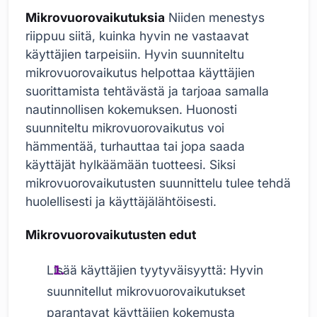
Mikrovuorovaikutuksia
Niiden menestys
riippuu siitä, kuinka hyvin ne vastaavat
käyttäjien tarpeisiin. Hyvin suunniteltu
mikrovuorovaikutus helpottaa käyttäjien
suorittamista tehtävästä ja tarjoaa samalla
nautinnollisen kokemuksen. Huonosti
suunniteltu mikrovuorovaikutus voi
hämmentää, turhauttaa tai jopa saada
käyttäjät hylkäämään tuotteesi. Siksi
mikrovuorovaikutusten suunnittelu tulee tehdä
huolellisesti ja käyttäjälähtöisesti.
Mikrovuorovaikutusten edut
Lisää käyttäjien tyytyväisyyttä: Hyvin
suunnitellut mikrovuorovaikutukset
parantavat käyttäjien kokemusta