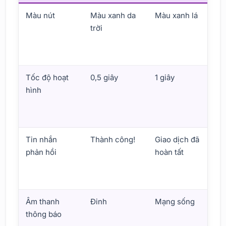
Màu nút
Màu xanh da
Màu xanh lá
M
trời
c
n
c
Tốc độ hoạt
0,5 giây
1 giây
0
hình
(
t
h
Tin nhắn
Thành công!
Giao dịch đã
G
phản hồi
hoàn tất
h
t
h
Âm thanh
Đinh
Mạng sống
C
thông báo
g