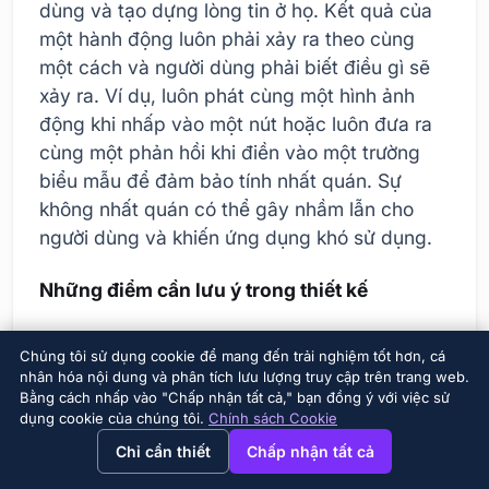
dùng và tạo dựng lòng tin ở họ. Kết quả của
một hành động luôn phải xảy ra theo cùng
một cách và người dùng phải biết điều gì sẽ
xảy ra. Ví dụ, luôn phát cùng một hình ảnh
động khi nhấp vào một nút hoặc luôn đưa ra
cùng một phản hồi khi điền vào một trường
biểu mẫu để đảm bảo tính nhất quán. Sự
không nhất quán có thể gây nhầm lẫn cho
người dùng và khiến ứng dụng khó sử dụng.
Những điểm cần lưu ý trong thiết kế
Mục đích rõ ràng:
Xác định rõ ràng mục
Chúng tôi sử dụng cookie để mang đến trải nghiệm tốt hơn, cá
đích mà tương tác nhỏ cần đạt được.
nhân hóa nội dung và phân tích lưu lượng truy cập trên trang web.
Bằng cách nhấp vào "Chấp nhận tất cả," bạn đồng ý với việc sử
Sự đơn giản:
Tránh sự phức tạp không cần
dụng cookie của chúng tôi.
Chính sách Cookie
→
×
View this page in English?
thiết; tương tác nhỏ phải nhanh và rõ ràng.
Chỉ cần thiết
Chấp nhận tất cả