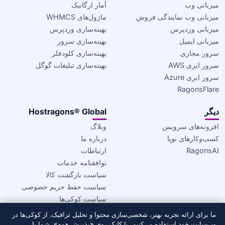
میزبانی وب
آمار ارگانیک
میزبانی وب نمایندگی فروش
ماژول‌های WHMCS
میزبانی وردپرس
بهینه‌سازی وردپرس
میزبانی ایمیل
بهینه‌سازی سرور
سرور مجازی
بهینه‌سازی کلودفلر
سرور ابری AWS
بهینه‌سازی تبلیغات گوگل
سرور ابری Azure
RagonsFlare
دیگر
Hostragons® Global
افزونه‌های سرویس
وبلاگ
کسب‌وکارهای نوپا
درباره ما
RagonsAI
ارتباطات
توافقنامه خدمات
سیاست بازگشت کالا
سیاست حفظ حریم خصوصی
سیاست کوکی‌ها
ما برای ارائه تجربه بهتر، شخصی‌سازی محتوا و تحلیل ترافیک، از کوکی‌ها در
© 2020–2026 Hostragons® Global —
یکی از برندهای Draconis
وب‌سایت خود استفاده می‌کنیم. با کلیک روی «پذیرش همه»، شما با