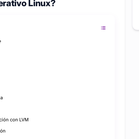
erativo Linux?
?
la
cción con LVM
ión