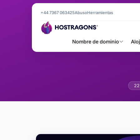
+44 7367 063425
Abuso
Herramientas
Nombre de dominio
Alo
Uso de L
22