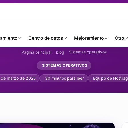
jamiento
Centro de datos
Mejoramiento
Otro
Sistemas operativos
Página principal
blog
SISTEMAS OPERATIVOS
VM (Gestión de volúmenes
 de marzo de 2025
30 minutos para leer
Equipo de Hostra