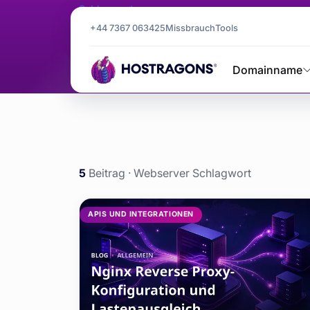
Schlagwort
Webserver
+44 7367 063425
Missbrauch
Tools
Domainname
Webserver
Startseite
Blog
5
Beitrag · Webserver Schlagwort
Webserver et
APIS UND INTEGRATIONEN