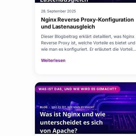
28. September 2025
Nginx Reverse Proxy-Konfiguration
und Lastenausgleich
Dieser Blogbeitrag erklärt detailliert, was Nginx
Reverse Proxy ist, welche Vorteile es bietet und
wie man es konfiguriert. Er erläutert die Vorteile
von Nginx Reverse Proxy und bietet eine
Weiterlesen
Schritt-für-Schritt-Konfigurationsanleitung. Er
erläutert die Prinzipien des Lastenausgleichs
und dessen Umsetzung mit Nginx. Darü
WAS IST DAS, UND WIE WIRD ES GEMACHT?