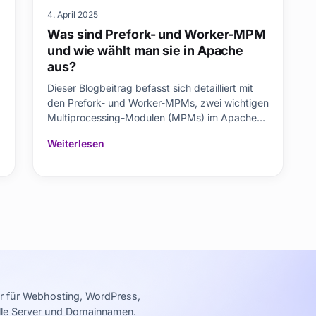
4. April 2025
Was sind Prefork- und Worker-MPM
und wie wählt man sie in Apache
aus?
Dieser Blogbeitrag befasst sich detailliert mit
den Prefork- und Worker-MPMs, zwei wichtigen
Multiprocessing-Modulen (MPMs) im Apache-
Webserver. Es behandelt, was Prefork und
Weiterlesen
Worker sind, ihre Hauptunterschiede,
Funktionen, Vorteile und Leistungsvergleiche.
Die Unterschiede zwischen der
prozessbasierten Natur des Prefo
er für Webhosting, WordPress,
elle Server und Domainnamen.