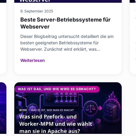
9. September 2025
Beste Server-Betriebssysteme für
Webserver
Dieser Blogbeitrag untersucht detailliert die am
besten geeigneten Betriebssysteme für
Webserver. Zunächst wird erklärt, was
Webserver sind und warum sie wichtig sind.
Weiterlesen
Anschließend werden die Vor- und Nachteile
von Windows Server und Linux-Servern
verglichen. Wichtige Themen wie
Leistungsoptimierung, Sicherheitsmaßnahm
WAS IST DAS, UND WIE WIRD ES GEMACHT?