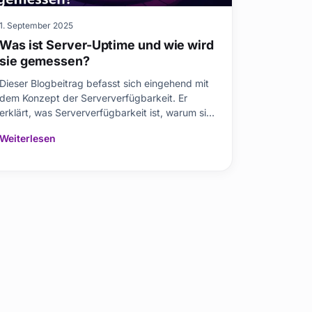
1. September 2025
Was ist Server-Uptime und wie wird
sie gemessen?
Dieser Blogbeitrag befasst sich eingehend mit
dem Konzept der Serververfügbarkeit. Er
erklärt, was Serververfügbarkeit ist, warum sie
so wichtig ist und wie sie gemessen wird. Er
Weiterlesen
stellt verschiedene Messmethoden und Tools
vor und liefert die notwendigen Formeln zur
Berechnung der Verfügbarkeit. Außerdem
werden die Fakt