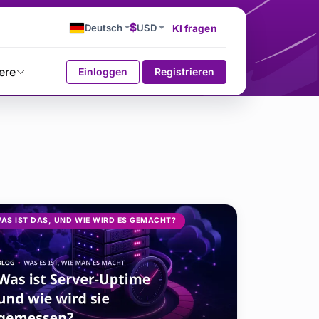
$
Deutsch
USD
KI fragen
ere
Einloggen
Registrieren
AS IST DAS, UND WIE WIRD ES GEMACHT?