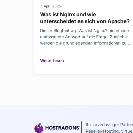
7. April 2025
Was ist Nginx und wie
unterscheidet es sich von Apache?
Dieser Blogbeitrag: Was ist Nginx? bietet eine
umfassende Antwort auf die Frage. Zunächst
werden die grundlegenden Informationen zu
Nginx und die Gründe für seine Popularität
besprochen. Anschließend werden die
Weiterlesen
Hauptunterschiede zwischen Nginx und
Apache, den beiden Giganten der Webserver-
Welt, im Detail untersucht. Wä
Ihr zuverlässiger Partn
Reseller-Hosting, virtu