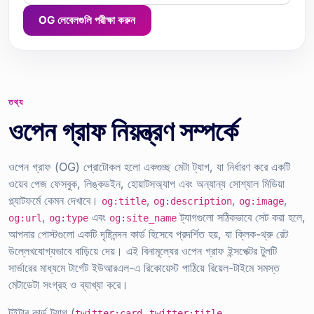
OG লেবেলগুলি পরীক্ষা করুন
তথ্য
ওপেন গ্রাফ নিয়ন্ত্রণ সম্পর্কে
ওপেন গ্রাফ (OG) প্রোটোকল হলো একগুচ্ছ মেটা ট্যাগ, যা নির্ধারণ করে একটি
ওয়েব পেজ ফেসবুক, লিঙ্কডইন, হোয়াটসঅ্যাপ এবং অন্যান্য সোশ্যাল মিডিয়া
প্ল্যাটফর্মে কেমন দেখাবে।
,
,
,
og:title
og:description
og:image
,
এবং
ট্যাগগুলো সঠিকভাবে সেট করা হলে,
og:url
og:type
og:site_name
আপনার পোস্টগুলো একটি দৃষ্টিনন্দন কার্ড হিসেবে প্রদর্শিত হয়, যা ক্লিক-থ্রু রেট
উল্লেখযোগ্যভাবে বাড়িয়ে দেয়। এই বিনামূল্যের ওপেন গ্রাফ ইন্সপেক্টর টুলটি
সার্ভারের মাধ্যমে টার্গেট ইউআরএল-এ রিকোয়েস্ট পাঠিয়ে রিয়েল-টাইমে সমস্ত
মেটাডেটা সংগ্রহ ও ব্যাখ্যা করে।
টুইটার কার্ড ট্যাগ (
,
,
twitter:card
twitter:title