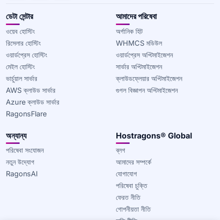
ডেটা সেন্টার
আমাদের পরিষেবা
ওয়েব হোস্টিং
অর্গানিক হিট
রিসেলার হোস্টিং
WHMCS মডিউল
ওয়ার্ডপ্রেস হোস্টিং
ওয়ার্ডপ্রেস অপ্টিমাইজেশন
মেইল হোস্টিং
সার্ভার অপ্টিমাইজেশন
ভার্চুয়াল সার্ভার
ক্লাউডফ্লেয়ার অপ্টিমাইজেশন
AWS ক্লাউড সার্ভার
গুগল বিজ্ঞাপন অপ্টিমাইজেশন
Azure ক্লাউড সার্ভার
RagonsFlare
অন্যান্য
Hostragons® Global
পরিষেবা সংযোজন
ব্লগ
নতুন উদ্যোগ
আমাদের সম্পর্কে
RagonsAI
যোগাযোগ
পরিষেবা চুক্তি
ফেরত নীতি
গোপনীয়তা নীতি