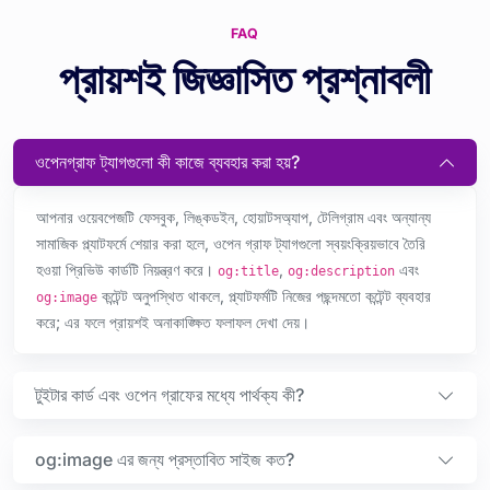
FAQ
প্রায়শই জিজ্ঞাসিত প্রশ্নাবলী
ওপেনগ্রাফ ট্যাগগুলো কী কাজে ব্যবহার করা হয়?
আপনার ওয়েবপেজটি ফেসবুক, লিঙ্কডইন, হোয়াটসঅ্যাপ, টেলিগ্রাম এবং অন্যান্য
সামাজিক প্ল্যাটফর্মে শেয়ার করা হলে, ওপেন গ্রাফ ট্যাগগুলো স্বয়ংক্রিয়ভাবে তৈরি
হওয়া প্রিভিউ কার্ডটি নিয়ন্ত্রণ করে।
,
এবং
og:title
og:description
কন্টেন্ট অনুপস্থিত থাকলে, প্ল্যাটফর্মটি নিজের পছন্দমতো কন্টেন্ট ব্যবহার
og:image
করে; এর ফলে প্রায়শই অনাকাঙ্ক্ষিত ফলাফল দেখা দেয়।
টুইটার কার্ড এবং ওপেন গ্রাফের মধ্যে পার্থক্য কী?
og:image এর জন্য প্রস্তাবিত সাইজ কত?