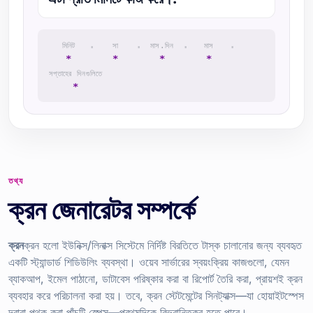
·
·
·
·
মিনিট
সা
মাস.দিন
মাস
*
*
*
*
সপ্তাহের দিনগুলিতে
*
তথ্য
ক্রন জেনারেটর সম্পর্কে
ক্রন
ক্রন হলো ইউনিক্স/লিনাক্স সিস্টেমে নির্দিষ্ট বিরতিতে টাস্ক চালানোর জন্য ব্যবহৃত
একটি স্ট্যান্ডার্ড শিডিউলিং ব্যবস্থা। ওয়েব সার্ভারের স্বয়ংক্রিয় কাজগুলো, যেমন
ব্যাকআপ, ইমেল পাঠানো, ডাটাবেস পরিষ্কার করা বা রিপোর্ট তৈরি করা, প্রায়শই ক্রন
ব্যবহার করে পরিচালনা করা হয়। তবে, ক্রন স্টেটমেন্টের সিনট্যাক্স—যা হোয়াইটস্পেস
দ্বারা পৃথক করা পাঁচটি স্পেস—প্রথমদিকে বিভ্রান্তিকর হতে পারে।