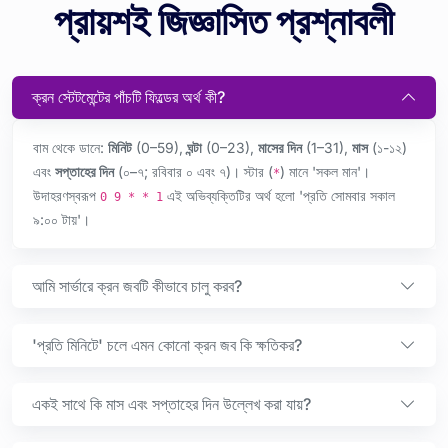
প্রায়শই জিজ্ঞাসিত প্রশ্নাবলী
ক্রন স্টেটমেন্টের পাঁচটি ফিল্ডের অর্থ কী?
বাম থেকে ডানে:
মিনিট
(0–59),
ঘন্টা
(0–23),
মাসের দিন
(1–31),
মাস
(১-১২)
এবং
সপ্তাহের দিন
(০–৭; রবিবার ০ এবং ৭)। স্টার (
) মানে 'সকল মান'।
*
উদাহরণস্বরূপ
এই অভিব্যক্তিটির অর্থ হলো 'প্রতি সোমবার সকাল
0 9 * * 1
৯:০০ টায়'।
আমি সার্ভারে ক্রন জবটি কীভাবে চালু করব?
'প্রতি মিনিটে' চলে এমন কোনো ক্রন জব কি ক্ষতিকর?
একই সাথে কি মাস এবং সপ্তাহের দিন উল্লেখ করা যায়?