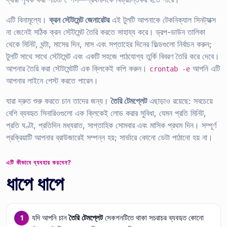
এটি বিনামূল্যে।
ক্রন স্টেটমেন্ট জেনারেটর
এই টুলটি আপনাকে টেকনিক্যাল সিনট্যাক্স
না জেনেই সঠিক ক্রন স্টেটমেন্ট তৈরি করতে সাহায্য করে। ড্রপ-ডাউন তালিকা
থেকে মিনিট, ঘন্টা, মাসের দিন, মাস এবং সপ্তাহের দিনের ফিল্ডগুলো নির্বাচন করুন;
টুলটি সাথে সাথে স্টেটমেন্ট এবং একটি সহজে পাঠযোগ্য তুর্কি বিবরণ তৈরি করে দেবে।
আপনার তৈরি করা স্টেটমেন্টটি এক ক্লিকেই কপি করুন।
আপনি এটি
crontab -e
আপনার লাইনে পেস্ট করতে পারেন।
যারা দ্রুত শুরু করতে চান তাদের জন্য।
তৈরি টেমপ্লেট
এছাড়াও রয়েছে: সবচেয়ে
বেশি ব্যবহৃত সিনারিওগুলো এক ক্লিকেই লোড করার সুবিধা, যেমন প্রতি মিনিট,
প্রতি ঘণ্টা, প্রতিদিন মধ্যরাত, সাপ্তাহিক সোমবার এবং মাসিক প্রথম দিন। সম্পূর্ণ
প্রক্রিয়াটি আপনার ব্রাউজারেই সম্পন্ন হয়; সার্ভারে কোনো ডেটা পাঠানো হয় না।
এটি কীভাবে ব্যবহার করবেন?
ধাপে ধাপে
যদি আপনি চান
তৈরি টেমপ্লেট
সেকশনটিতে থাকা সচরাচর ব্যবহৃত কোনো