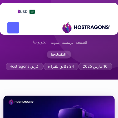
$
USD
تكنولوجيا
الصفحة الرئيسية
مدونة
التكنولوجيا
تطوير تقنية التغذية الراجعة اللمسية وتكامل ال
10 مارس 2025
24 دقائق للقراءة
فريق Hostragons