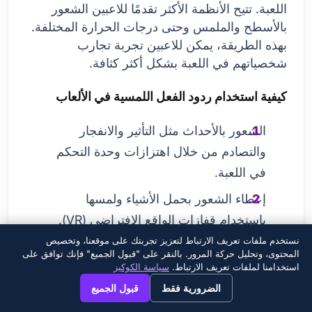
اللعبة. تتيح الأنظمة الأكثر تقدمًا للاعبين الشعور
بالأسطح والملمس وحتى درجات الحرارة المختلفة.
بهذه الطريقة، يمكن للاعبين تجربة تجارب
شخصياتهم في اللعبة بشكل أكثر كثافة.
كيفية استخدام ردود الفعل اللمسية في الألعاب
الشعور بالأحداث مثل التأثير والانفجار
والتصادم من خلال اهتزازات وحدة التحكم
في اللعبة.
إعطاء الشعور بحمل الأشياء ولمسها
باستخدام قفازات الواقع الافتراضي (VR).
نستخدم ملفات تعريف الارتباط لتعزيز تجربتك على موقعنا، وتخصيص
محاكاة التأثيرات البيئية (الرياح والمياه وما
المحتوى، وتحليل حركة المرور. بالنقر على "قبول الجميع" فإنك توافق على
إلى ذلك) باستخدام أنظمة لمسية مدمجة
استخدامنا لملفات تعريف الارتباط.
سياسة الكوكيز
×
→
View this page in English?
في كراسي الألعاب.
الضرورية فقط
قبول الجميع