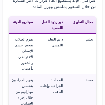
افتراضي، فإنه يستطيع اتخاذ قرارات أكثر استنارة
من خلال الشعور بملمس ووزن المادة.
مجال التطبيق
دور ردود الفعل
سيناريو العينة
اللمسية
تعليم
دعم التعلم
يقوم الطلاب
اللمسي
بفحص جسم
الإنسان
الافتراضي
والشعور
بأعضائه
صحة
المحاكاة
يقوم الجراحون
الجراحية وإعادة
بتحسين
التأهيل
مهاراتهم من
خلال إجراء
العمليات