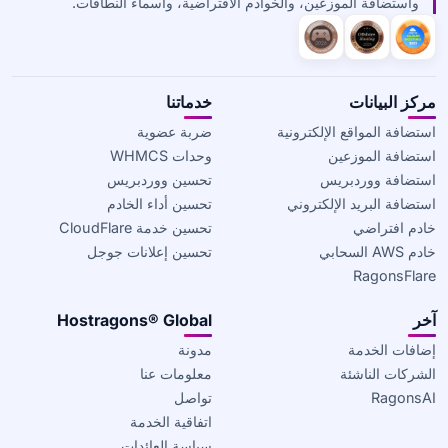
واستضافة الموزعين، والخوادم الافتراضية، وأسماء النطاقات.
مركز البيانات
خدماتنا
استضافة المواقع الإلكترونية
ضربة عضوية
استضافة الموزعين
وحدات WHMCS
استضافة ووردبريس
تحسين ووردبريس
استضافة البريد الإلكتروني
تحسين أداء الخادم
خادم افتراضي
تحسين خدمة CloudFlare
خادم AWS السحابي
تحسين إعلانات جوجل
RagonsFlare
آخر
Hostragons® Global
إضافات الخدمة
مدونة
الشركات الناشئة
معلومات عنا
RagonsAI
تواصل
اتفاقية الخدمة
سياسة العائدات