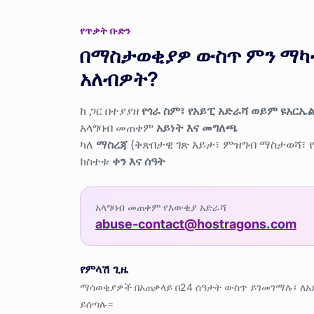
የጥቃት ቡድን
በማስታወቂያዎ ውስጥ ምን ማካ
አለብዎት?
ከ ጋር በተያያዘ
የጎራ ስም፣ የአይፒ አድራሻ ወይም ዩአርኤ
አላግባብ መጠቀም
አይነት እና መግለጫ
ካለ
ማስረጃ
(ቅጽበታዊ ገጽ እይታ፣ ምዝግብ ማስታወሻ፣ 
ክስተቱ
ቀን እና ሰዓት
አላግባብ መጠቀም የእውቂያ አድራሻ
abuse-contact@hostragons.com
የምላሽ ጊዜ
ማሳወቂያዎች በአጠቃላይ በ24 ሰዓታት ውስጥ ይገመገማሉ፤ ለ
ይሰጣሉ።