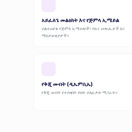
አይፈለጌ መልዕክት እና የጅምላ ኢሜይል
ያልተጠየቁ የጅምላ ኢሜይሎች፣ የዜና መጽሔቶች እና
ማስታወቂያዎች።
የቅጂ መብት (ዲኤምሲኤ)
የቅጂ መብት የተያዘበት ይዘት ያለፈቃድ ማጋራት።