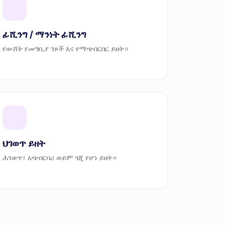
ፊሺንግ / ማንነት ፊሺንግ
የውሸት የመግቢያ ገጾች እና የማጭበርበር ይዘት።
ህገወጥ ይዘት
ሕገወጥ፣ አጭበርባሪ ወይም ጎጂ የሆነ ይዘት።