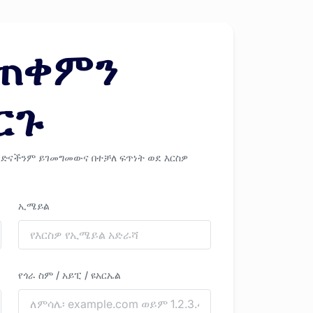
መጠቀምን
ርጉ
ድናችንም ይገመግመውና በተቻለ ፍጥነት ወደ እርስዎ
ኢሜይል
የጎራ ስም / አይፒ / ዩአርኤል