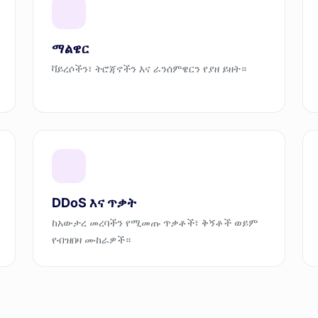
ማልዌር
ቫይረሶችን፣ ትሮጃኖችን እና ራንሰምዌርን የያዘ ይዘት።
DDoS እና ጥቃት
ከአውታረ መረባችን የሚመጡ ጥቃቶች፣ ቅኝቶች ወይም
የብዝበዛ ሙከራዎች።