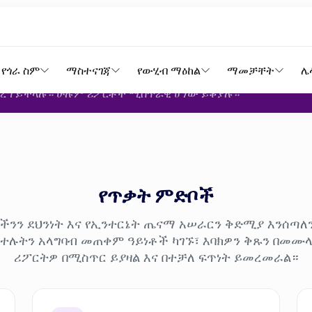
ጠቀም ሪፖርት
የጎራ ስም
ማስተናገጃ
የውሂብ ማዕከል
ማመቻቸት
ሌ
ማድረግ ይችላሉ። ሁሉም ሪፖርቶች ሚስጥራዊ ሆነው ይቆያሉ።
የጥቃት ምድቦች
ካችንን ደህንነት እና የኢንተርኔት ጤናማ አሠራርን ቅድሚያ እንሰጣለ
ከተሉትን አላግባብ መጠቀም ዓይነቶች ካገኙ፣ እባክዎን ቅጹን በመሙ
ሪፖርትዎ በሚስጥር ይያዛል እና በተቻለ ፍጥነት ይመረመራል።