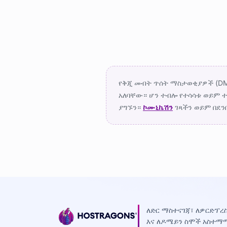
የቅጂ መብት ጥሰት ማስታወቂያዎች (DM
አለባቸው። ሆን ተብሎ የተሳሳቱ ወይም 
ያግኙን።
ኮሙኒኬሽን
ገጻችን ወይም በደን
ለድር ማስተናገጃ፣ ለዎርድፕረስ
እና ለዶሜይን ስሞች አስተማ