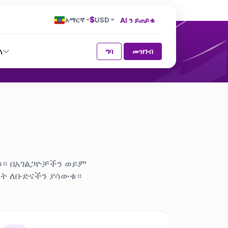
$
አማርኛ
USD
AI ን ይጠይቁ
ላ
ግባ
መዝገብ
ን። በአገልጋዮቻችን ወይም
ላት ለቡድናችን ያሳውቁ።