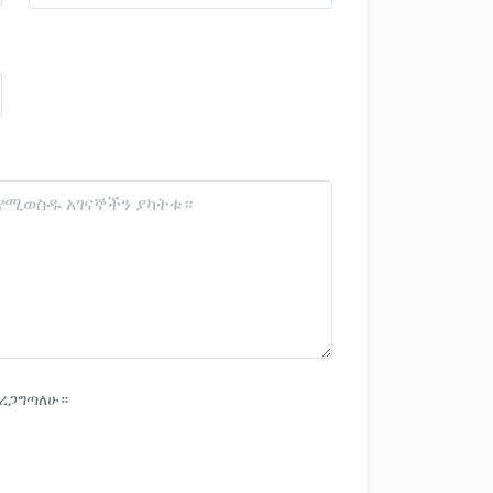
አረጋግጣለሁ።