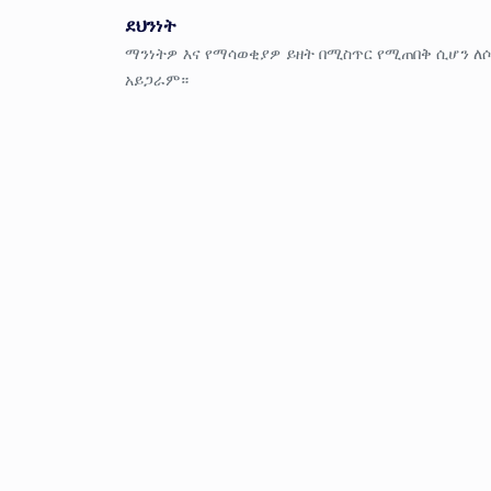
ደህንነት
ማንነትዎ እና የማሳወቂያዎ ይዘት በሚስጥር የሚጠበቅ ሲሆን ለ
አይጋራም።