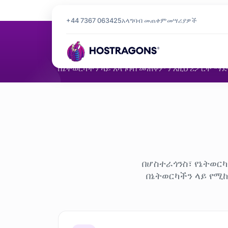
የመነሻ ገጽ
የአላግባብ መጠቀም ሪፖርት
+44 7367 063425
አላግባብ መጠቀም
መሣሪያዎች
የአላግባብ መ
በኔትወርካችን ላይ አላግባብ መጠቀምን እዚህ ሪፖርት 
በሆስተራጎንስ፣ የኔትወር
በኔትወርካችን ላይ የሚ