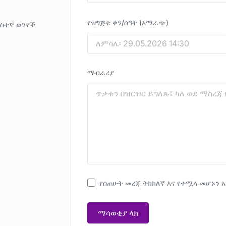
የዝግጅቱ ቀን/ሰዓት
(አማራጭ)
ሶስተኛ ወገኖች
ማብራሪያ
የሰጠሁት መረጃ ትክክለኛ እና የተሟላ መሆኑን 
ማሳወቂያ ላክ