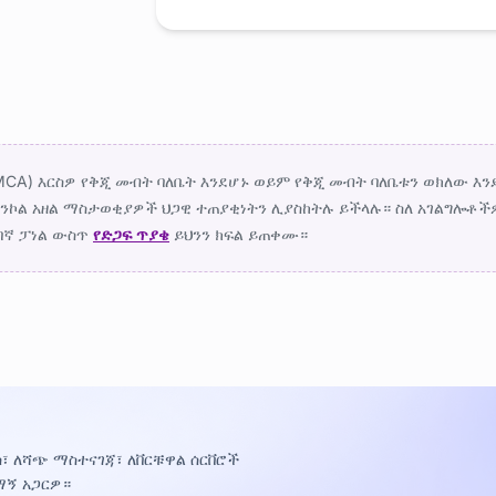
CA) እርስዎ የቅጂ መብት ባለቤት እንደሆኑ ወይም የቅጂ መብት ባለቤቱን ወክለው 
ተንኮል አዘል ማስታወቂያዎች ህጋዊ ተጠያቂነትን ሊያስከትሉ ይችላሉ። ስለ አገልግሎቶች
በኛ ፓነል ውስጥ
የድጋፍ ጥያቄ
ይህንን ክፍል ይጠቀሙ።
፣ ለሻጭ ማስተናገጃ፣ ለቨርቹዋል ሰርቨሮች
ማኝ አጋርዎ።