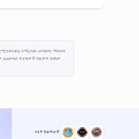
እንደሚንቀሳቀሱ የሚያሳይ መግለጫ ማካተት
ዎ አጠቃላይ ጥያቄዎች ካሉዎት እባክዎ
የእኛ ሽልማቶች