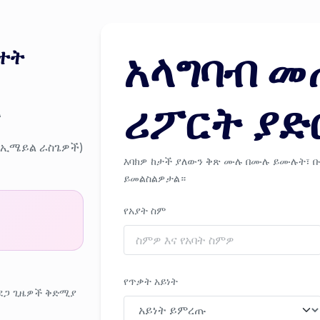
ተት
አላግባብ 
ሪፖርት ያድ
ል
የኢሜይል ራስጌዎች)
እባክዎ ከታች ያለውን ቅጽ ሙሉ በሙሉ ይሙሉት፣ ቡ
ይመልስልዎታል።
የአያት ስም
የጥቃት አይነት
አደጋ ጊዜዎች ቅድሚያ