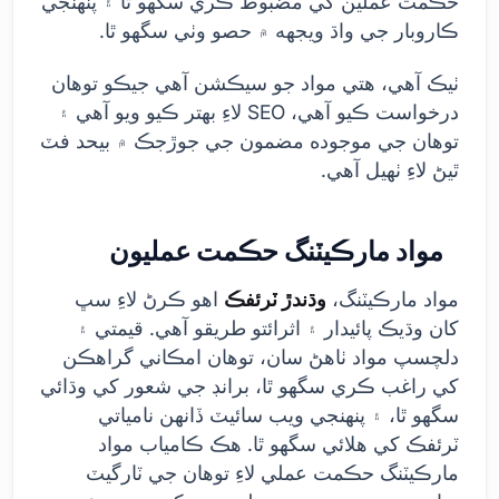
حڪمت عملين کي مضبوط ڪري سگهو ٿا ۽ پنهنجي
ڪاروبار جي واڌ ويجهه ۾ حصو وٺي سگهو ٿا.
ٺيڪ آهي، هتي مواد جو سيڪشن آهي جيڪو توهان
درخواست ڪيو آهي، SEO لاءِ بهتر ڪيو ويو آهي ۽
توهان جي موجوده مضمون جي جوڙجڪ ۾ بيحد فٽ
ٿيڻ لاءِ ٺهيل آهي.
مواد مارڪيٽنگ حڪمت عمليون
مواد مارڪيٽنگ،
وڌندڙ ٽرئفڪ
اهو ڪرڻ لاءِ سڀ
کان وڌيڪ پائيدار ۽ اثرائتو طريقو آهي. قيمتي ۽
دلچسپ مواد ٺاهڻ سان، توهان امڪاني گراهڪن
کي راغب ڪري سگهو ٿا، برانڊ جي شعور کي وڌائي
سگهو ٿا، ۽ پنهنجي ويب سائيٽ ڏانهن نامياتي
ٽرئفڪ کي هلائي سگهو ٿا. هڪ ڪامياب مواد
مارڪيٽنگ حڪمت عملي لاءِ توهان جي ٽارگيٽ