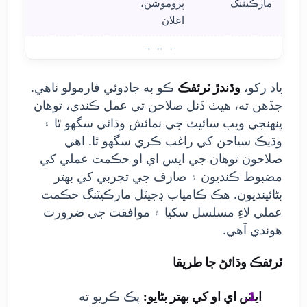
مارڪيٽنگ
پروموشن،
اعلان
توها
ياد رکو،
وڌندڙ ٽرئفڪ
ڪو به جادوئي فارمولو ناهي.
جڏهن ته، هيٺ ڏنل صلاحن تي عمل ڪندي، توهان
پنهنجي ويب سائيٽ جي نمائش وڌائي سگهو ٿا ۽
وڌيڪ سياحن کي راغب ڪري سگهو ٿا. اهي
صلاحون توهان جي ايس اي او حڪمت عملي کي
مضبوط ڪنديون ۽ صارف جي تجربي کي بهتر
بڻائينديون. هڪ ڪامياب ڊجيٽل مارڪيٽنگ حڪمت
عملي لاءِ مسلسل سکيا ۽ موافقت جي ضرورت
هوندي آهي.
ٽرئفڪ وڌائڻ جا طريقا
ايس اي او کي بهتر بڻايو:
پڪ ڪريو ته