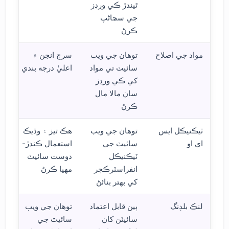
ٿيندڙ ڪي ورڊز
جي سڃاڻپ
ڪرڻ
مواد جي اصلاح
توهان جي ويب
سرچ انجن ۾
سائيٽ تي مواد
اعليٰ درجه بندي
کي ڪي ورڊز
سان مالا مال
ڪرڻ
ٽيڪنيڪل ايس
توهان جي ويب
هڪ تيز ۽ وڌيڪ
اي او
سائيٽ جي
استعمال ڪندڙ-
ٽيڪنيڪل
دوست سائيٽ
انفراسٽرڪچر
مهيا ڪرڻ
کي بهتر بنائڻ
لنڪ بلڊنگ
ٻين قابل اعتماد
توهان جي ويب
سائيٽن کان
سائيٽ جي