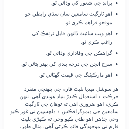
برانڊ جي شعور کي وڌائي ٿو.
اهو ٽارگيٽ سامعين سان سڌي رابطي جو
موقعو فراهم ڪري ٿو.
اهو ويب سائيٽ ڏانهن قابل ٽرئفڪ کي
راغب ڪري ٿو.
گراهڪن جي وفاداري وڌائي ٿو.
سرچ انجن جي درجه بندي کي بهتر بڻائي ٿو.
اهو مارڪيٽنگ جي قيمت گھٽائي ٿو.
هر سوشل ميڊيا پليٽ فارم جي پنهنجي منفرد
حرڪت ۽ استعمال ڪندڙ بنياد هوندي آهي. تنهن
ڪري، اهو ضروري آهي ته توهان جي ٽارگيٽ
سامعين جي ڊيموگرافڪس ۽ دلچسپين تي غور ڪيو
وڃي جڏهن اهو طئي ڪيو وڃي ته ڪهڙي پليٽ
فارم تي موجودگي قائم ڪرڻي آهي. مثال طور،