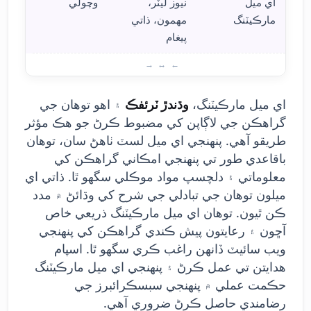
اي ميل
نيوز ليٽر،
وچولي
مارڪيٽنگ
مهمون، ذاتي
پيغام
توها
اي ميل مارڪيٽنگ،
وڌندڙ ٽرئفڪ
۽ اهو توهان جي
گراهڪن جي لاڳاپن کي مضبوط ڪرڻ جو هڪ مؤثر
طريقو آهي. پنهنجي اي ميل لسٽ ٺاهڻ سان، توهان
باقاعدي طور تي پنهنجي امڪاني گراهڪن کي
معلوماتي ۽ دلچسپ مواد موڪلي سگهو ٿا. ذاتي اي
ميلون توهان جي تبادلي جي شرح کي وڌائڻ ۾ مدد
ڪن ٿيون. توهان اي ميل مارڪيٽنگ ذريعي خاص
آڇون ۽ رعايتون پيش ڪندي گراهڪن کي پنهنجي
ويب سائيٽ ڏانهن راغب ڪري سگهو ٿا. اسپام
هدايتن تي عمل ڪرڻ ۽ پنهنجي اي ميل مارڪيٽنگ
حڪمت عملي ۾ پنهنجي سبسڪرائبرز جي
رضامندي حاصل ڪرڻ ضروري آهي.