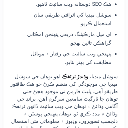
هڪ SEO دوستانه ويب سائيٽ ٺاهيو.
سوشل ميڊيا کي اثرائتي طريقي سان
استعمال ڪريو.
اي ميل مارڪيٽنگ ذريعي پنهنجن امڪاني
گراهڪن تائين پهچو.
پنهنجي ويب سائيٽ جي رفتار ۽ موبائل
مطابقت کي بهتر بڻايو.
سوشل ميڊيا،
وڌندڙ ٽرئفڪ
اهو توهان جي سوشل
ميڊيا جي موجودگي کي منظم ڪرڻ جو هڪ طاقتور
طريقو آهي. پليٽ فارمن تي موجود هجڻ جتي
توهان جا ٽارگيٽ سامعين سرگرم آهن، برانڊ جي
آگاهي وڌائڻ ۽ توهان جي ويب سائيٽ ڏانهن ٽرئفڪ
وڌائڻ ۾ مدد ڪري ٿو. توهان پنهنجي پوسٽن ۾
دلچسپ تصويرون، وڊيوز ۽ معلوماتي متن استعمال