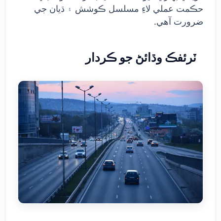
حڪمت عملي لاءِ مسلسل ڪوشش ۽ ڌيان جي
ضرورت آهي.
ٽرئفڪ وڌائڻ جو ڪردار