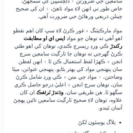
سامعين جي ضرورتن ۽ دلچسپين کي سمجهڻ،
خاص طور تي انهن لاءِ مواد ٺاهڻ، ۽ ان کي صحيح
چينلن ذريعي ورهائڻ جي ضرورت آهي.
مواد مارڪيٽنگ ۾ غور ڪرڻ لاءِ سڀ کان اهم نقطو
اهو آهي ته توهان جو مواد
ايس اي او مطابقت
رکندڙ
ڪي ورڊ ريسرچ ڪندي، توهان کي اهو طئي
ڪرڻ گهرجي ته توهان جا ٽارگيٽ سامعين سرچ
انجن ۾ ڪهڙا لفظ استعمال ڪن ٿا ۽ انهن لفظن
سان پنهنجي مواد کي بهتر بڻايو. پنهنجي عنوانن، ميٽا
وضاحتن، ۽ مواد جي متن ۾ ڪي ورڊ شامل ڪرڻ
سان، توهان سرچ انجن ۾ اعليٰ درجو حاصل ڪري
سگهو ٿا. هن طريقي سان،
وڌندڙ ٽرئفڪ
ان کان
علاوه، توهان لاءِ صحيح ٽارگيٽ سامعين تائين پهچڻ
آسان ٿيندو.
بلاگ پوسٽون لکڻ