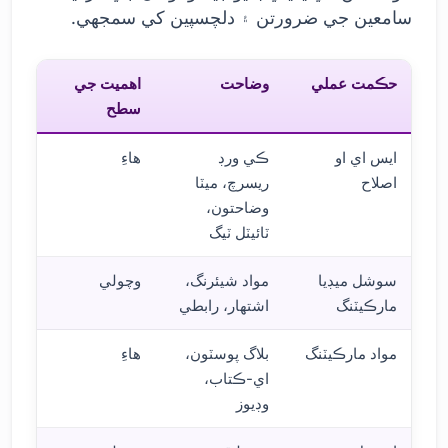
سامعين جي ضرورتن ۽ دلچسپين کي سمجهي.
حڪمت عملي
وضاحت
اهميت جي
سطح
ايس اي او
ڪي ورڊ
هاءِ
اصلاح
ريسرچ، ميٽا
وضاحتون،
ٽائيٽل ٽيگ
سوشل ميڊيا
مواد شيئرنگ،
وچولي
مارڪيٽنگ
اشتهار، رابطي
مواد مارڪيٽنگ
بلاگ پوسٽون،
هاءِ
اي-ڪتاب،
وڊيوز