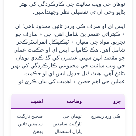
توهان جي ويب سائيٽ جي ڪارڪردگي کي بهتر
بڻايو وڃي ان تي تفصيلي نظر وجهنداسين.
ايس اي او صرف ڪي ورڊز تائين محدود ناهي؛ ان
۾ ڪيترائي عنصر پڻ شامل آهن، جن ۾ صارف جو
تجربو، مواد جي معيار، ۽ ٽيڪنيڪل انفراسٽرڪچر
شامل آهن. هڪ ڪامياب ايس اي او حڪمت عملي
جو مقصد انهن سڀني عنصرن کي گڏ ڪندي توهان
جي ويب سائيٽ جي مجموعي ڪارڪردگي کي بهتر
بڻائڻ آهي. هيٺ ڏنل جدول ايس اي او حڪمت
عملين جي اهم حصن ۽ اهميت کي بيان ڪري ٿو.
جزو
وضاحت
اهميت
ڪي ورڊ ريسرچ
توهان جي
صحيح ٽارگيٽ
ٽارگيٽ سامعين
سامعين تائين
پاران استعمال
پهچڻ