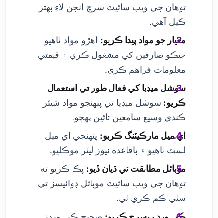
توهان جي ويب سائيٽ سرچ انجن لاءِ بهتر
ڪيل آهي.
معيار جو مواد پيدا ڪريو:
اهڙو مواد ٺاهيو
جيڪو صارفين کي مشغول ڪري ۽ قيمتي
معلومات فراهم ڪري.
سوشل ميڊيا کي فعال طور تي استعمال
ڪريو:
سوشل ميڊيا تي پنهنجو مواد شيئر
ڪندي وسيع سامعين تائين پهچو.
اي ميل مارڪيٽنگ ڪريو:
پنهنجي اي ميل
لسٽ ٺاهيو ۽ باقاعده نيوز ليٽر موڪليو.
موبائل مطابقت تي ڌيان ڏيو:
پڪ ڪريو ته
توهان جي ويب سائيٽ موبائل ڊوائيسز تي
سٺي ڪم ڪري ٿي.
ڪي ورڊ ريسرچ ڪريو:
صحيح ڪي ورڊز