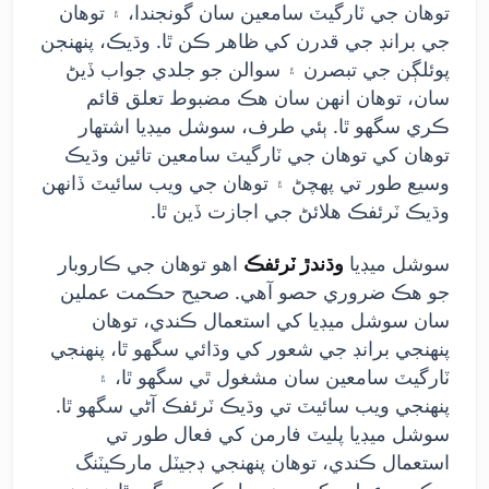
توهان جي ٽارگيٽ سامعين سان گونجندا، ۽ توهان
جي برانڊ جي قدرن کي ظاهر ڪن ٿا. وڌيڪ، پنهنجن
پوئلڳن جي تبصرن ۽ سوالن جو جلدي جواب ڏيڻ
سان، توهان انهن سان هڪ مضبوط تعلق قائم
ڪري سگهو ٿا. ٻئي طرف، سوشل ميڊيا اشتهار
توهان کي توهان جي ٽارگيٽ سامعين تائين وڌيڪ
وسيع طور تي پهچڻ ۽ توهان جي ويب سائيٽ ڏانهن
وڌيڪ ٽرئفڪ هلائڻ جي اجازت ڏين ٿا.
سوشل ميڊيا
وڌندڙ ٽرئفڪ
اهو توهان جي ڪاروبار
جو هڪ ضروري حصو آهي. صحيح حڪمت عملين
سان سوشل ميڊيا کي استعمال ڪندي، توهان
پنهنجي برانڊ جي شعور کي وڌائي سگهو ٿا، پنهنجي
ٽارگيٽ سامعين سان مشغول ٿي سگهو ٿا، ۽
پنهنجي ويب سائيٽ تي وڌيڪ ٽرئفڪ آڻي سگهو ٿا.
سوشل ميڊيا پليٽ فارمن کي فعال طور تي
استعمال ڪندي، توهان پنهنجي ڊجيٽل مارڪيٽنگ