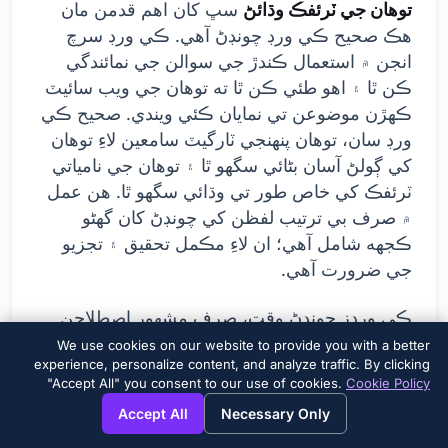
توهان جي ٽرئفڪ وڌائڻ
سڀ کان اهم قدمن مان
هڪ صحيح ڪي ورڊ چونڊڻ آهي. ڪي ورڊ سرچ
انجن ۾ استعمال ڪندڙ جي سوالن جي نمائندگي
ڪن ٿا ۽ اهو طئي ڪن ٿا ته توهان جي ويب سائيٽ
ڪهڙن موضوعن تي نمايان ڪئي ويندي. صحيح ڪي
ورڊ سان، توهان پنهنجي ٽارگيٽ سامعين لاءِ توهان
کي ڳولڻ آسان بڻائي سگهو ٿا ۽ توهان جي نامياتي
ٽرئفڪ کي خاص طور تي وڌائي سگهو ٿا. هن عمل
۾ صرف بي ترتيب لفظن کي چونڊڻ کان گهڻو
ڪجهه شامل آهي؛ ان لاءِ مڪمل تحقيق ۽ تجزيو
جي ضرورت آهي.
ڪي ورڊز چونڊڻ وقت، صرف مشهور اصطلاحن
تي ڌيان ڏيڻ بدران، خاص ۽ ڊگهي دم وارن ڪي
We use cookies on our website to provide you with a better
experience, personalize content, and analyze traffic. By clicking
ورڊز تي غور ڪرڻ ضروري آهي. خاص ڪي ورڊز
"Accept All" you consent to our use of cookies.
Cookie Policy
وڌيڪ مخصوص اصطلاح آهن جيڪي هڪ مخصوص
×
→
View this page in English?
Accept All
Necessary Only
سامعين کي اپيل ڪن ٿا. ٻئي طرف، ڊگهي دم وارا
ڪي ورڊز وڌيڪ تفصيلي ڳولا جا سوال آهن، جيڪي