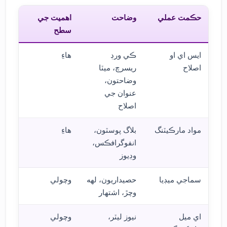
حڪمت عملي
وضاحت
اهميت جي
سطح
ايس اي او
ڪي ورڊ
هاءِ
اصلاح
ريسرچ، ميٽا
وضاحتون،
عنوان جي
اصلاح
مواد مارڪيٽنگ
بلاگ پوسٽون،
هاءِ
انفوگرافڪس،
وڊيوز
سماجي ميڊيا
حصيداريون، لهه
وچولي
وچڙ، اشتهار
اي ميل
نيوز ليٽر،
وچولي