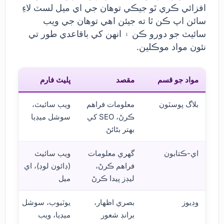
افزائي ڪري ٿو جيڪي توهان جي اي ميل لسٽ لاءِ
سائن اپ ڪن ٿا ته جيئن اهي توهان جي ويب
سائيٽ جو دورو ڪن ۽ انهن کي باقاعدي طور تي
نئون مواد موڪلين.
مواد جو قسم
مقصد
پليٽ فارم
بلاگ پوسٽون
معلومات فراهم
ويب سائيٽ،
ڪرڻ، SEO کي
سوشل ميڊيا
بهتر بڻائڻ
اي-ڪتابون
گهري معلومات
ويب سائيٽ
فراهم ڪرڻ،
(ڊائون لوڊ)، اي
ليڊز پيدا ڪرڻ
ميل
وڊيوز
بصري اظهار،
يوٽيوب، سوشل
برانڊ شعور
ميڊيا، ويب