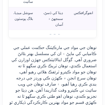
سائيٽ
انفوگرافڪس
ڊيٽا کي ڏسڻ،
سوشل ميڊيا،
سمجهڻ ۾
بلاگ پوسٽون
آسان
مواد
توهان جي مواد جي مارڪيٽنگ حڪمت عملي جي
ڪاميابي کي ماپڻ ۽ ان کي مسلسل بهتر بڻائڻ
ضروري آهي. گوگل اينالائيٽڪس جهڙن اوزارن کي
استعمال ڪندي، توهان ٽريڪ ڪري سگهو ٿا ته
توهان جو مواد ڪيترو ٽرئفڪ هلائي رهيو آهي،
توهان سرچ انجن ۾ ڪهڙن ڪي ورڊز جي درجه
بندي ڪري رهيا آهيو، ۽ صارف توهان جي ويب
سائيٽ تي ڪيترو وقت گذاريندا آهن. هن ڊيٽا جو
تجزيو ڪندي، توهان اهو طئي ڪري سگهو ٿا ته
ڪهڙي قسم جو مواد بهترين ڪارڪردگي ڏيکاري ٿو