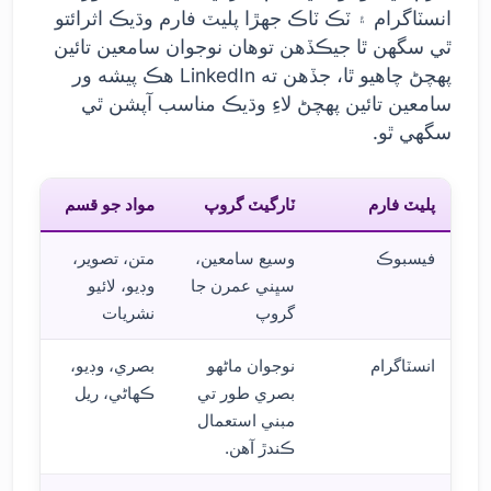
انسٽاگرام ۽ ٽڪ ٽاڪ جهڙا پليٽ فارم وڌيڪ اثرائتو
ٿي سگهن ٿا جيڪڏهن توهان نوجوان سامعين تائين
پهچڻ چاهيو ٿا، جڏهن ته LinkedIn هڪ پيشه ور
سامعين تائين پهچڻ لاءِ وڌيڪ مناسب آپشن ٿي
سگهي ٿو.
پليٽ فارم
ٽارگيٽ گروپ
مواد جو قسم
فيسبوڪ
وسيع سامعين،
متن، تصوير،
سڀني عمرن جا
وڊيو، لائيو
گروپ
نشريات
انسٽاگرام
نوجوان ماڻهو
بصري، وڊيو،
بصري طور تي
ڪهاڻي، ريل
مبني استعمال
ڪندڙ آهن.