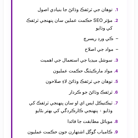
توهان جي ٽرئفڪ وڌائڻ جا بنيادي اصول
مؤثر SEO حڪمت عملين سان پنهنجي ٽرئفڪ
کي وڌايو
ڪي ورڊ ريسرچ
مواد جي اصلاح
سوشل ميڊيا جي استعمال جي اهميت
مواد مارڪيٽنگ حڪمت عمليون
توهان جي ٽرئفڪ وڌائڻ لاءِ صلاحون
ٽرئفڪ وڌائڻ جو ڪردار
ٽيڪنيڪل ايس اي او سان پنهنجي ٽرئفڪ کي
وڌايو ۽ پنهنجي ڪارڪردگي کي بهتر بڻايو
موبائل مطابقت جا فائدا
ڪامياب گوگل اشتهارن جون حڪمت عمليون