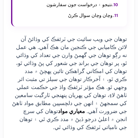
نتيجو ۽ درخواست جون سفارشون
وچان وچان سوال ڪرڻ
توهان جي ويب سائيٽ جي ٽرئفڪ کي وڌائڻ آن
لائن ڪاميابي جي ڪنجين مان هڪ آهي. هي عمل
نه رڳو توهان جي گهمڻ وارن جي تعداد کي وڌائي
ٿو، پر توهان جي برانڊ جي شعور کي پڻ وڌائي ٿو،
توهان کي امڪاني گراهڪن تائين پهچڻ ۾ مدد
ڪري ٿو، ۽ آخرڪار توهان جي سيلز تي مثبت اثر
وجهي ٿو. هڪ مؤثر ٽرئفڪ واڌ جي حڪمت عملي
ٺاهڻ لاءِ، توهان کي پهريان پنهنجي ٽارگيٽ سامعين
کي سمجهڻ ۽ انهن جي دلچسپين مطابق مواد ٺاهڻ
جي ضرورت آهي.
معياري مواد
توهان کي سرچ
انجن ۾ اعليٰ درجو ڏيڻ ۾ مدد ڪري ٿي ۽ توهان
جي نامياتي ٽرئفڪ کي وڌائي ٿي.