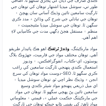
ڪندي صارف جي ڌيان کي پڪڙي سگهو ٿا. اضافي
طور تي، سوشل ميڊيا اشتهار توهان کي توهان جي
ٽارگيٽ سامعين تائين وڌيڪ آساني سان پهچڻ ۽
توهان جي تبادلي جي شرح کي وڌائڻ ۾ مدد ڪري
سگهن ٿا. توهان جي سوشل ميڊيا مئنيجمينٽ ۾
منظم ۽ مستقل هجڻ ڊگهي مدت جي ڪاميابي لاءِ
اهم آهي.
مواد مارڪيٽنگ،
وڌندڙ ٽرئفڪ
اهو هڪ پائيدار طريقو
آهي. توهان مختلف مواد جي فارميٽ، جهڙوڪ بلاگ
پوسٽون، اي-ڪتاب، انفوگرافڪس، ۽ وڊيوز
استعمال ڪندي پنهنجي ٽارگيٽ سامعين کي راغب
ڪري سگهو ٿا. SEO-دوست مواد توهان کي سرچ
انجن ۾ وڌيڪ نظر اچي ٿو. توهان سوشل ميڊيا ۽
اي ميل ذريعي پنهنجو مواد شيئر ڪندي وسيع
سامعين تائين پڻ پهچي سگهو ٿا. توهان جي مواد
جي مارڪيٽنگ حڪمت عملي ۾، قيمتي ۽ معلوماتي
مواد ٺاهڻ کي يقيني بڻايو جيڪو توهان جي ٽارگيٽ