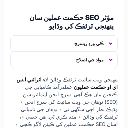
مؤثر SEO حڪمت عملين سان
پنهنجي ٽرئفڪ کي وڌايو
ڪي ورڊ ريسرچ
مواد جي اصلاح
پنهنجي ويب سائيٽ ٽرئفڪ وڌائڻ لاءِ
اثرائتي ايس
اي او حڪمت عمليون
عملدرآمد ڪاميابي جي
ڪنجين مان هڪ آهي. سرچ انجن آپٽمائيزيشن
(SEO) توهان جي ويب سائيٽ کي سرچ انجن ۾
وڌيڪ نظر اچي سگهي ٿي ۽ توهان جي نامياتي
ٽرئفڪ کي وڌائڻ ۾ مدد ڪري ٿي. هن حصي ۾،
اسان SEO حڪمت عملين کي ڪيئن لاڳو ڪجي ۽