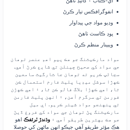
اي-ڪتاب ۽ گائيڊ ٺاهڻ
انفوگرافڪس تيار ڪرڻ
وڊيو مواد جي پيداوار
پوڊ ڪاسٽ ٺاهڻ
ويبينار منظم ڪرڻ
مواد مارڪيٽنگ جو هڪ ٻيو اهم عنصر توهان
جي مواد کي صحيح چينلن تي شايع ڪرڻ آهي.
سڃاڻپ ڪريو ته توهان جا ٽارگيٽ سامعين
ڪهڙا سوشل ميڊيا پليٽ فارم استعمال ڪن
ٿا، اهي ڪهڙا بلاگ فالو ڪن ٿا، ۽ اهي ڪهڙن
فورمن تي سرگرم آهن، ۽ انهن پليٽ فارمن
تي پنهنجو مواد شيئر ڪريو. اي ميل
مارڪيٽنگ پڻ توهان جي مواد کي فروغ ڏيڻ
جو هڪ بهترين طريقو آهي ۽
وڌندڙ ٽرئفڪ
اهو
هڪ مؤثر طريقو آهي جيڪو انهن ماڻهن کي حوصلا