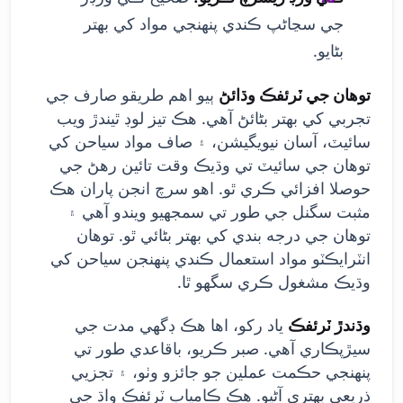
جي سڃاڻپ ڪندي پنهنجي مواد کي بهتر
بڻايو.
توهان جي ٽرئفڪ وڌائڻ
ٻيو اهم طريقو صارف جي
تجربي کي بهتر بڻائڻ آهي. هڪ تيز لوڊ ٿيندڙ ويب
سائيٽ، آسان نيويگيشن، ۽ صاف مواد سياحن کي
توهان جي سائيٽ تي وڌيڪ وقت تائين رهڻ جي
حوصلا افزائي ڪري ٿو. اهو سرچ انجن پاران هڪ
مثبت سگنل جي طور تي سمجهيو ويندو آهي ۽
توهان جي درجه بندي کي بهتر بڻائي ٿو. توهان
انٽرايڪٽو مواد استعمال ڪندي پنهنجن سياحن کي
وڌيڪ مشغول ڪري سگهو ٿا.
وڌندڙ ٽرئفڪ
ياد رکو، اها هڪ ڊگهي مدت جي
سيڙپڪاري آهي. صبر ڪريو، باقاعدي طور تي
پنهنجي حڪمت عملين جو جائزو وٺو، ۽ تجزيي
ذريعي بهتري آڻيو. هڪ ڪامياب ٽرئفڪ واڌ جي