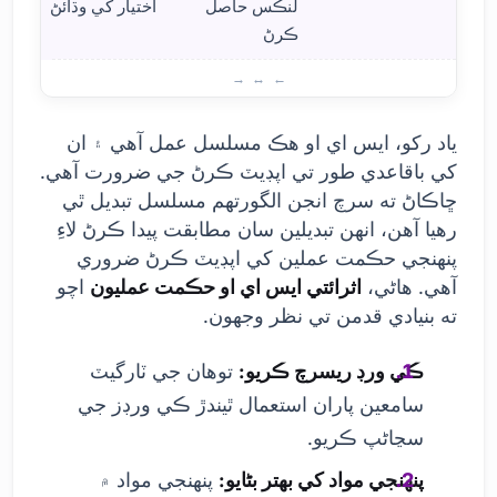
لنڪس حاصل
اختيار کي وڌائڻ
ڪرڻ
مؤثر SEO حڪمت عملين سان پنهنجي ٽرئفڪ ک
ياد رکو، ايس اي او هڪ مسلسل عمل آهي ۽ ان
کي باقاعدي طور تي اپڊيٽ ڪرڻ جي ضرورت آهي.
ڇاڪاڻ ته سرچ انجن الگورتھم مسلسل تبديل ٿي
رهيا آهن، انهن تبديلين سان مطابقت پيدا ڪرڻ لاءِ
پنهنجي حڪمت عملين کي اپڊيٽ ڪرڻ ضروري
آهي. هاڻي،
اثرائتي ايس اي او حڪمت عمليون
اچو
ته بنيادي قدمن تي نظر وجهون.
ڪي ورڊ ريسرچ ڪريو:
توهان جي ٽارگيٽ
سامعين پاران استعمال ٿيندڙ ڪي ورڊز جي
سڃاڻپ ڪريو.
پنهنجي مواد کي بهتر بڻايو:
پنهنجي مواد ۾