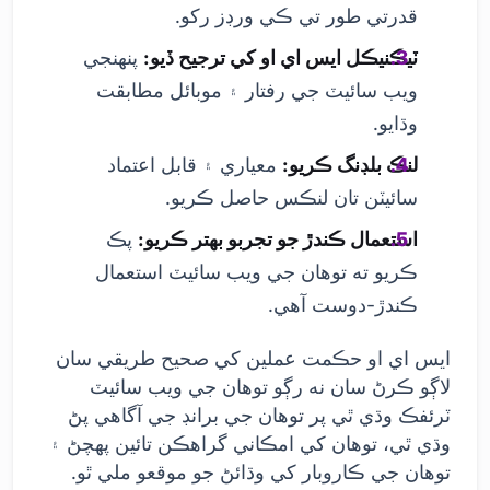
قدرتي طور تي ڪي ورڊز رکو.
ٽيڪنيڪل ايس اي او کي ترجيح ڏيو:
پنهنجي
ويب سائيٽ جي رفتار ۽ موبائل مطابقت
وڌايو.
لنڪ بلڊنگ ڪريو:
معياري ۽ قابل اعتماد
سائيٽن تان لنڪس حاصل ڪريو.
استعمال ڪندڙ جو تجربو بهتر ڪريو:
پڪ
ڪريو ته توهان جي ويب سائيٽ استعمال
ڪندڙ-دوست آهي.
ايس اي او حڪمت عملين کي صحيح طريقي سان
لاڳو ڪرڻ سان نه رڳو توهان جي ويب سائيٽ
ٽرئفڪ وڌي ٿي پر توهان جي برانڊ جي آگاهي پڻ
وڌي ٿي، توهان کي امڪاني گراهڪن تائين پهچڻ ۽
توهان جي ڪاروبار کي وڌائڻ جو موقعو ملي ٿو.