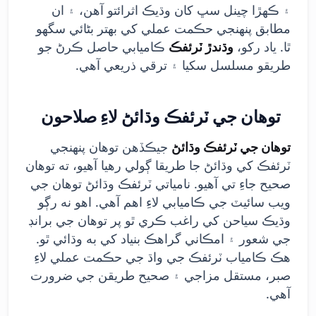
۽ ڪهڙا چينل سڀ کان وڌيڪ اثرائتو آهن، ۽ ان
مطابق پنهنجي حڪمت عملي کي بهتر بڻائي سگهو
ٿا. ياد رکو،
وڌندڙ ٽرئفڪ
ڪاميابي حاصل ڪرڻ جو
طريقو مسلسل سکيا ۽ ترقي ذريعي آهي.
توهان جي ٽرئفڪ وڌائڻ لاءِ صلاحون
توهان جي ٽرئفڪ وڌائڻ
جيڪڏهن توهان پنهنجي
ٽرئفڪ کي وڌائڻ جا طريقا ڳولي رهيا آهيو، ته توهان
صحيح جاءِ تي آهيو. نامياتي ٽرئفڪ وڌائڻ توهان جي
ويب سائيٽ جي ڪاميابي لاءِ اهم آهي. اهو نه رڳو
وڌيڪ سياحن کي راغب ڪري ٿو پر توهان جي برانڊ
جي شعور ۽ امڪاني گراهڪ بنياد کي به وڌائي ٿو.
هڪ ڪامياب ٽرئفڪ جي واڌ جي حڪمت عملي لاءِ
صبر، مستقل مزاجي ۽ صحيح طريقن جي ضرورت
آهي.