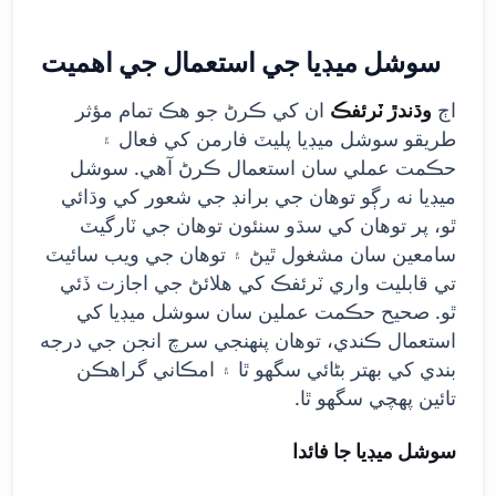
سوشل ميڊيا جي استعمال جي اهميت
اڄ
وڌندڙ ٽرئفڪ
ان کي ڪرڻ جو هڪ تمام مؤثر
طريقو سوشل ميڊيا پليٽ فارمن کي فعال ۽
حڪمت عملي سان استعمال ڪرڻ آهي. سوشل
ميڊيا نه رڳو توهان جي برانڊ جي شعور کي وڌائي
ٿو، پر توهان کي سڌو سنئون توهان جي ٽارگيٽ
سامعين سان مشغول ٿيڻ ۽ توهان جي ويب سائيٽ
تي قابليت واري ٽرئفڪ کي هلائڻ جي اجازت ڏئي
ٿو. صحيح حڪمت عملين سان سوشل ميڊيا کي
استعمال ڪندي، توهان پنهنجي سرچ انجن جي درجه
بندي کي بهتر بڻائي سگهو ٿا ۽ امڪاني گراهڪن
تائين پهچي سگهو ٿا.
سوشل ميڊيا جا فائدا