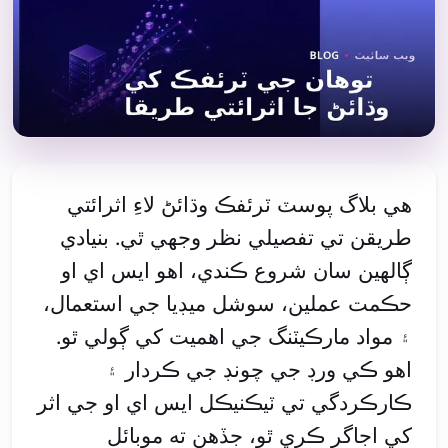
هي بلاگ پوسٽ ٽرئفڪ وڌائڻ لاءِ اثرائتي
طريقن تي تفصيلي نظر وجهي ٿي. بنيادي
ڳالهين سان شروع ڪندي، اهو ايس اي او
حڪمت عملين، سوشل ميڊيا جي استعمال،
۽ مواد مارڪيٽنگ جي اهميت کي ڳولي ٿو.
اهو ڪي ورڊ جي چونڊ جي ڪردار ۽
ڪارڪردگي تي ٽيڪنيڪل ايس اي او جي اثر
کي اجاگر ڪري ٿو، جڏهن ته موبائل