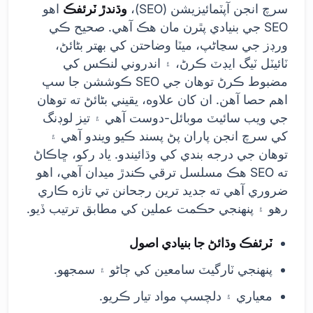
سرچ انجن آپٽمائيزيشن (SEO)،
وڌندڙ ٽرئفڪ
اهو
SEO جي بنيادي پٿرن مان هڪ آهي. صحيح ڪي
ورڊز جي سڃاڻپ، ميٽا وضاحتن کي بهتر بڻائڻ،
ٽائيٽل ٽيگ ايڊٽ ڪرڻ، ۽ اندروني لنڪس کي
مضبوط ڪرڻ توهان جي SEO ڪوششن جا سڀ
اهم حصا آهن. ان کان علاوه، يقيني بڻائڻ ته توهان
جي ويب سائيٽ موبائل-دوست آهي ۽ تيز لوڊنگ
کي سرچ انجن پاران پڻ پسند ڪيو ويندو آهي ۽
توهان جي درجه بندي کي وڌائيندو. ياد رکو، ڇاڪاڻ
ته SEO هڪ مسلسل ترقي ڪندڙ ميدان آهي، اهو
ضروري آهي ته جديد ترين رجحانن تي تازه ڪاري
رهو ۽ پنهنجي حڪمت عملين کي مطابق ترتيب ڏيو.
ٽرئفڪ وڌائڻ جا بنيادي اصول
پنهنجي ٽارگيٽ سامعين کي ڄاڻو ۽ سمجهو.
معياري ۽ دلچسپ مواد تيار ڪريو.