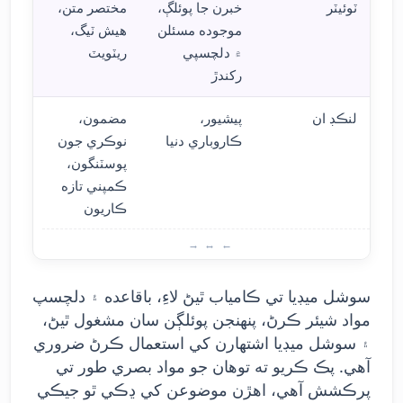
ٽوئيٽر
خبرن جا پوئلڳ،
مختصر متن،
موجوده مسئلن
هيش ٽيگ،
۾ دلچسپي
ريٽويٽ
رکندڙ
لنڪڊ ان
پيشيور،
مضمون،
ڪاروباري دنيا
نوڪري جون
پوسٽنگون،
ڪمپني تازه
ڪاريون
سوشل
سوشل ميڊيا تي ڪامياب ٿيڻ لاءِ، باقاعده ۽ دلچسپ
مواد شيئر ڪرڻ، پنهنجن پوئلڳن سان مشغول ٿيڻ،
۽ سوشل ميڊيا اشتهارن کي استعمال ڪرڻ ضروري
آهي. پڪ ڪريو ته توهان جو مواد بصري طور تي
پرڪشش آهي، اهڙن موضوعن کي ڍڪي ٿو جيڪي