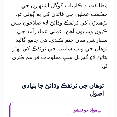
مطابقت ۽ ڪامياب گوگل اشتهارن جي
حڪمت عملين جي فائدن کي به ڳولي ٿو.
پڙهندڙن کي ٽرئفڪ وڌائڻ لاءِ صلاحون پيش
ڪيون وينديون آهن، عملي عملدرآمد جي
سفارشن سان ختم ڪندي. هي جامع گائيڊ
توهان جي ويب سائيٽ جي ٽرئفڪ کي بهتر
بڻائڻ لاءِ گهربل سڀ معلومات فراهم ڪري
ٿو.
توهان جي ٽرئفڪ وڌائڻ جا بنيادي
اصول
مواد جو نقشو