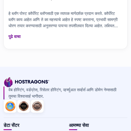
हे ब्लॉग पोस्ट कॉर्पोरेट ब्लॉगसाठी एक व्यापक मार्गदर्शक प्रदान करते. कॉर्पोरेट
ब्लॉग काय आहेत आणि ते का महत्त्वाचे आहेत हे स्पष्ट करताना, प्रभावी सामग्री
धोरण तयार करण्यासाठी अनुसरण्या पायऱ्या तपशीलवार दिल्या आहेत. लक्ष्यित
प्रेक्षक निश्चित करणे, कीवर्ड संशोधन करणे, सामग्री कॅलेंडर तयार करण्याचे
पुढे वाचा
महत्त्व आणि SEO-सुसंगत
वेब होस्टिंग, वर्डप्रेस, रिसेलर होस्टिंग, व्हर्च्युअल सर्व्हर्स आणि डोमेन नेम्ससाठी
तुमचा विश्वासार्ह भागीदार.
डेटा सेंटर
आमच्या सेवा