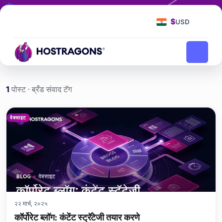
टॅग
ब्रँड संवाद
$
USD
ब्रँड संवाद
मुख्यपृष्ठ
ब्लॉग
1
पोस्ट · ब्रँड संवाद टॅग
ब्रँड संवाद etiketi yazıları
वेबसाइट
२२ मार्च, २०२५
कॉर्पोरेट ब्लॉग: कंटेंट स्ट्रॅटेजी तयार करणे