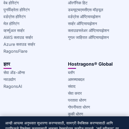
वेब होस्टिंग
ऑरगॅनिक हिट
पुनर्विक्रेता होस्टिंग
डब्ल्यूएचएमसीएस मॉड्यूल
वर्डप्रेस होस्टिंग
वर्डप्रेस ऑप्टिमायझेशन
मेल होस्टिंग
सर्व्हर ऑप्टिमायझेशन
व्हर्च्युअल सर्व्हर
क्लाउडफ्लेअर ऑप्टिमायझेशन
AWS क्लाउड सर्व्हर
गुगल जाहिरात ऑप्टिमायझेशन
Azure क्लाउड सर्व्हर
RagonsFlare
इतर
Hostragons® Global
सेवा ॲड-ऑन्स
ब्लॉग
नवउद्योग
आमच्याबद्दल
RagonsAI
संवाद
सेवा करार
परतावा धोरण
गोपनीयता धोरण
कुकी धोरण
आम्ही आपल्या अनुभवात सुधारणा करण्यासाठी, सामग्री वैयक्तिक करण्यासाठी आणि
© 2020–2026 Hostragons® Global —
Draconis Infrastructure,
ट्राफिकचे विश्लेषण करण्यासाठी आमच्या वेबसाईटवर कुकीज वापरतो. 'सर्व स्वीकारा' वर