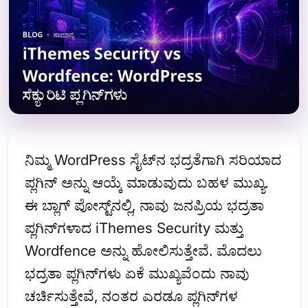
ನಿಮ್ಮ WordPress ಸೈಟ್‌ನ ಭದ್ರತೆಗಾಗಿ ಸರಿಯಾದ
ಪ್ಲಗಿನ್ ಅನ್ನು ಆಯ್ಕೆ ಮಾಡುವುದು ಬಹಳ ಮುಖ್ಯ.
ಈ ಬ್ಲಾಗ್ ಪೋಸ್ಟ್‌ನಲ್ಲಿ, ನಾವು ಜನಪ್ರಿಯ ಭದ್ರತಾ
ಪ್ಲಗಿನ್‌ಗಳಾದ iThemes Security ಮತ್ತು
Wordfence ಅನ್ನು ಹೋಲಿಸುತ್ತೇವೆ. ಮೊದಲು
ಭದ್ರತಾ ಪ್ಲಗಿನ್‌ಗಳು ಏಕೆ ಮುಖ್ಯವೆಂದು ನಾವು
ಚರ್ಚಿಸುತ್ತೇವೆ, ನಂತರ ಎರಡೂ ಪ್ಲಗಿನ್‌ಗಳ