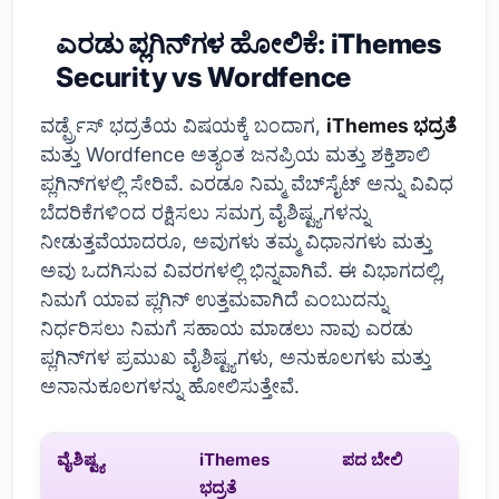
ಎರಡು ಪ್ಲಗಿನ್‌ಗಳ ಹೋಲಿಕೆ: iThemes
Security vs Wordfence
ವರ್ಡ್ಪ್ರೆಸ್ ಭದ್ರತೆಯ ವಿಷಯಕ್ಕೆ ಬಂದಾಗ,
iThemes ಭದ್ರತೆ
ಮತ್ತು Wordfence ಅತ್ಯಂತ ಜನಪ್ರಿಯ ಮತ್ತು ಶಕ್ತಿಶಾಲಿ
ಪ್ಲಗಿನ್‌ಗಳಲ್ಲಿ ಸೇರಿವೆ. ಎರಡೂ ನಿಮ್ಮ ವೆಬ್‌ಸೈಟ್ ಅನ್ನು ವಿವಿಧ
ಬೆದರಿಕೆಗಳಿಂದ ರಕ್ಷಿಸಲು ಸಮಗ್ರ ವೈಶಿಷ್ಟ್ಯಗಳನ್ನು
ನೀಡುತ್ತವೆಯಾದರೂ, ಅವುಗಳು ತಮ್ಮ ವಿಧಾನಗಳು ಮತ್ತು
ಅವು ಒದಗಿಸುವ ವಿವರಗಳಲ್ಲಿ ಭಿನ್ನವಾಗಿವೆ. ಈ ವಿಭಾಗದಲ್ಲಿ,
ನಿಮಗೆ ಯಾವ ಪ್ಲಗಿನ್ ಉತ್ತಮವಾಗಿದೆ ಎಂಬುದನ್ನು
ನಿರ್ಧರಿಸಲು ನಿಮಗೆ ಸಹಾಯ ಮಾಡಲು ನಾವು ಎರಡು
ಪ್ಲಗಿನ್‌ಗಳ ಪ್ರಮುಖ ವೈಶಿಷ್ಟ್ಯಗಳು, ಅನುಕೂಲಗಳು ಮತ್ತು
ಅನಾನುಕೂಲಗಳನ್ನು ಹೋಲಿಸುತ್ತೇವೆ.
ವೈಶಿಷ್ಟ್ಯ
iThemes
ಪದ ಬೇಲಿ
ಭದ್ರತೆ