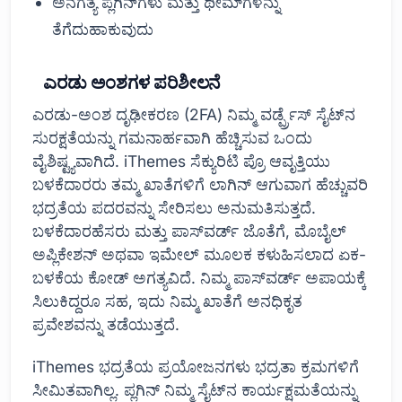
ಅನಗತ್ಯ ಪ್ಲಗಿನ್‌ಗಳು ಮತ್ತು ಥೀಮ್‌ಗಳನ್ನು
ತೆಗೆದುಹಾಕುವುದು
ಎರಡು ಅಂಶಗಳ ಪರಿಶೀಲನೆ
ಎರಡು-ಅಂಶ ದೃಢೀಕರಣ (2FA) ನಿಮ್ಮ ವರ್ಡ್ಪ್ರೆಸ್ ಸೈಟ್‌ನ
ಸುರಕ್ಷತೆಯನ್ನು ಗಮನಾರ್ಹವಾಗಿ ಹೆಚ್ಚಿಸುವ ಒಂದು
ವೈಶಿಷ್ಟ್ಯವಾಗಿದೆ. iThemes ಸೆಕ್ಯುರಿಟಿ ಪ್ರೊ ಆವೃತ್ತಿಯು
ಬಳಕೆದಾರರು ತಮ್ಮ ಖಾತೆಗಳಿಗೆ ಲಾಗಿನ್ ಆಗುವಾಗ ಹೆಚ್ಚುವರಿ
ಭದ್ರತೆಯ ಪದರವನ್ನು ಸೇರಿಸಲು ಅನುಮತಿಸುತ್ತದೆ.
ಬಳಕೆದಾರಹೆಸರು ಮತ್ತು ಪಾಸ್‌ವರ್ಡ್ ಜೊತೆಗೆ, ಮೊಬೈಲ್
ಅಪ್ಲಿಕೇಶನ್ ಅಥವಾ ಇಮೇಲ್ ಮೂಲಕ ಕಳುಹಿಸಲಾದ ಏಕ-
ಬಳಕೆಯ ಕೋಡ್ ಅಗತ್ಯವಿದೆ. ನಿಮ್ಮ ಪಾಸ್‌ವರ್ಡ್ ಅಪಾಯಕ್ಕೆ
ಸಿಲುಕಿದ್ದರೂ ಸಹ, ಇದು ನಿಮ್ಮ ಖಾತೆಗೆ ಅನಧಿಕೃತ
ಪ್ರವೇಶವನ್ನು ತಡೆಯುತ್ತದೆ.
iThemes ಭದ್ರತೆಯ ಪ್ರಯೋಜನಗಳು ಭದ್ರತಾ ಕ್ರಮಗಳಿಗೆ
ಸೀಮಿತವಾಗಿಲ್ಲ. ಪ್ಲಗಿನ್ ನಿಮ್ಮ ಸೈಟ್‌ನ ಕಾರ್ಯಕ್ಷಮತೆಯನ್ನು