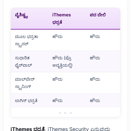
ವೈಶಿಷ್ಟ್ಯ
iThemes
ಪದ ಬೇಲಿ
ಭದ್ರತೆ
ಮೂಲ ಭದ್ರತಾ
ಹೌದು
ಹೌದು
ಸ್ಕ್ಯಾನರ್
ಸುಧಾರಿತ
ಹೌದು (ಪ್ರೊ
ಹೌದು
ಫೈರ್‌ವಾಲ್
ಆವೃತ್ತಿಯಲ್ಲಿ)
ಮಾಲ್‌ವೇರ್
ಹೌದು
ಹೌದು
ಸ್ಕ್ಯಾನಿಂಗ್
ಲಾಗಿನ್ ಭದ್ರತೆ
ಹೌದು
ಹೌದು
iThemes ಭದ್ರತೆ ಮತ್ತು Wordfence ಪರಿಚಯ
iThemes ಭದ್ರತೆ
, iThemes Security ಎನ್ನುವುದು