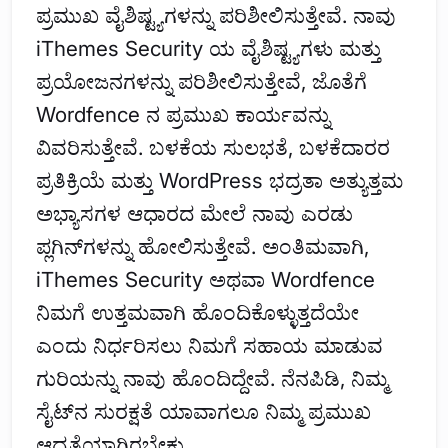
ಪ್ರಮುಖ ವೈಶಿಷ್ಟ್ಯಗಳನ್ನು ಪರಿಶೀಲಿಸುತ್ತೇವೆ. ನಾವು
iThemes Security ಯ ವೈಶಿಷ್ಟ್ಯಗಳು ಮತ್ತು
ಪ್ರಯೋಜನಗಳನ್ನು ಪರಿಶೀಲಿಸುತ್ತೇವೆ, ಜೊತೆಗೆ
Wordfence ನ ಪ್ರಮುಖ ಕಾರ್ಯವನ್ನು
ವಿವರಿಸುತ್ತೇವೆ. ಬಳಕೆಯ ಸುಲಭತೆ, ಬಳಕೆದಾರರ
ಪ್ರತಿಕ್ರಿಯೆ ಮತ್ತು WordPress ಭದ್ರತಾ ಅತ್ಯುತ್ತಮ
ಅಭ್ಯಾಸಗಳ ಆಧಾರದ ಮೇಲೆ ನಾವು ಎರಡು
ಪ್ಲಗಿನ್‌ಗಳನ್ನು ಹೋಲಿಸುತ್ತೇವೆ. ಅಂತಿಮವಾಗಿ,
iThemes Security ಅಥವಾ Wordfence
ನಿಮಗೆ ಉತ್ತಮವಾಗಿ ಹೊಂದಿಕೊಳ್ಳುತ್ತದೆಯೇ
ಎಂದು ನಿರ್ಧರಿಸಲು ನಿಮಗೆ ಸಹಾಯ ಮಾಡುವ
ಗುರಿಯನ್ನು ನಾವು ಹೊಂದಿದ್ದೇವೆ. ನೆನಪಿಡಿ, ನಿಮ್ಮ
ಸೈಟ್‌ನ ಸುರಕ್ಷತೆ ಯಾವಾಗಲೂ ನಿಮ್ಮ ಪ್ರಮುಖ
ಆದ್ಯತೆಯಾಗಿರಬೇಕು.