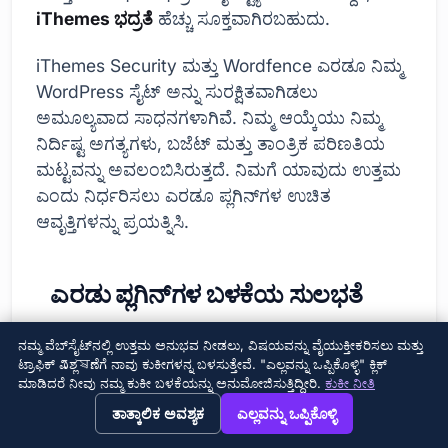
iThemes ಭದ್ರತೆ
ಹೆಚ್ಚು ಸೂಕ್ತವಾಗಿರಬಹುದು.
iThemes Security ಮತ್ತು Wordfence ಎರಡೂ ನಿಮ್ಮ
WordPress ಸೈಟ್ ಅನ್ನು ಸುರಕ್ಷಿತವಾಗಿಡಲು
ಅಮೂಲ್ಯವಾದ ಸಾಧನಗಳಾಗಿವೆ. ನಿಮ್ಮ ಆಯ್ಕೆಯು ನಿಮ್ಮ
ನಿರ್ದಿಷ್ಟ ಅಗತ್ಯಗಳು, ಬಜೆಟ್ ಮತ್ತು ತಾಂತ್ರಿಕ ಪರಿಣತಿಯ
ಮಟ್ಟವನ್ನು ಅವಲಂಬಿಸಿರುತ್ತದೆ. ನಿಮಗೆ ಯಾವುದು ಉತ್ತಮ
ಎಂದು ನಿರ್ಧರಿಸಲು ಎರಡೂ ಪ್ಲಗಿನ್‌ಗಳ ಉಚಿತ
ಆವೃತ್ತಿಗಳನ್ನು ಪ್ರಯತ್ನಿಸಿ.
ಎರಡು ಪ್ಲಗಿನ್‌ಗಳ ಬಳಕೆಯ ಸುಲಭತೆ
ನಮ್ಮ ವೆಬ್‌ಸೈಟ್‌ನಲ್ಲಿ ಉತ್ತಮ ಅನುಭವ ನೀಡಲು, ವಿಷಯವನ್ನು ವೈಯುಕ್ತೀಕರಿಸಲು ಮತ್ತು
ಟ್ರಾಫಿಕ್ ವಿಶ್ಲেষಣೆಗೆ ನಾವು ಕುಕೀಗಳನ್ನ ಬಳಸುತ್ತೇವೆ. "ಎಲ್ಲವನ್ನು ಒಪ್ಪಿಕೊಳ್ಳಿ" ಕ್ಲಿಕ್
ಮಾಡಿದರೆ ನೀವು ನಮ್ಮ ಕುಕೀ ಬಳಕೆಯನ್ನು ಅನುಮೋಜಿಸುತ್ತಿದ್ದೀರಿ.
ಕುಕೀ ನೀತಿ
→
×
View this page in English?
ತಾತ್ಕಾಲಿಕ ಅವಶ್ಯಕ
ಎಲ್ಲವನ್ನು ಒಪ್ಪಿಕೊಳ್ಳಿ