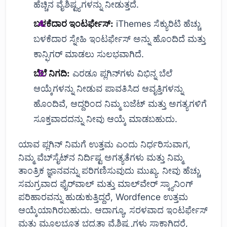
ಹೆಚ್ಚಿನ ವೈಶಿಷ್ಟ್ಯಗಳನ್ನು ನೀಡುತ್ತದೆ.
ಬಳಕೆದಾರ ಇಂಟರ್ಫೇಸ್:
iThemes ಸೆಕ್ಯುರಿಟಿ ಹೆಚ್ಚು
ಬಳಕೆದಾರ ಸ್ನೇಹಿ ಇಂಟರ್ಫೇಸ್ ಅನ್ನು ಹೊಂದಿದೆ ಮತ್ತು
ಕಾನ್ಫಿಗರ್ ಮಾಡಲು ಸುಲಭವಾಗಿದೆ.
ಬೆಲೆ ನಿಗದಿ:
ಎರಡೂ ಪ್ಲಗಿನ್‌ಗಳು ವಿಭಿನ್ನ ಬೆಲೆ
ಆಯ್ಕೆಗಳನ್ನು ನೀಡುವ ಪಾವತಿಸಿದ ಆವೃತ್ತಿಗಳನ್ನು
ಹೊಂದಿವೆ, ಆದ್ದರಿಂದ ನಿಮ್ಮ ಬಜೆಟ್ ಮತ್ತು ಅಗತ್ಯಗಳಿಗೆ
ಸೂಕ್ತವಾದದನ್ನು ನೀವು ಆಯ್ಕೆ ಮಾಡಬಹುದು.
ಯಾವ ಪ್ಲಗಿನ್ ನಿಮಗೆ ಉತ್ತಮ ಎಂದು ನಿರ್ಧರಿಸುವಾಗ,
ನಿಮ್ಮ ವೆಬ್‌ಸೈಟ್‌ನ ನಿರ್ದಿಷ್ಟ ಅಗತ್ಯತೆಗಳು ಮತ್ತು ನಿಮ್ಮ
ತಾಂತ್ರಿಕ ಜ್ಞಾನವನ್ನು ಪರಿಗಣಿಸುವುದು ಮುಖ್ಯ. ನೀವು ಹೆಚ್ಚು
ಸಮಗ್ರವಾದ ಫೈರ್‌ವಾಲ್ ಮತ್ತು ಮಾಲ್‌ವೇರ್ ಸ್ಕ್ಯಾನಿಂಗ್
ಪರಿಹಾರವನ್ನು ಹುಡುಕುತ್ತಿದ್ದರೆ, Wordfence ಉತ್ತಮ
ಆಯ್ಕೆಯಾಗಿರಬಹುದು. ಆದಾಗ್ಯೂ, ಸರಳವಾದ ಇಂಟರ್ಫೇಸ್
ಮತ್ತು ಮೂಲಭೂತ ಭದ್ರತಾ ವೈಶಿಷ್ಟ್ಯಗಳು ಸಾಕಾಗಿದ್ದರೆ,