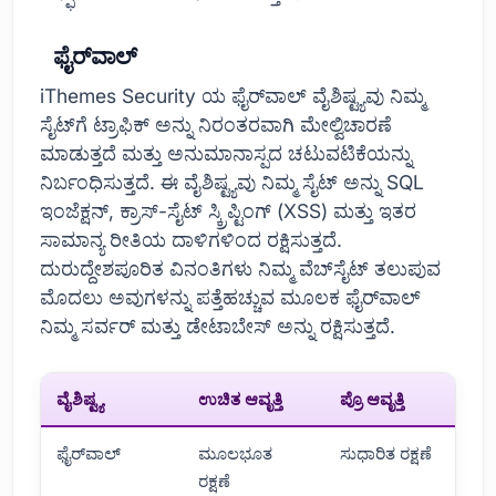
ಫೈರ್‌ವಾಲ್
iThemes Security ಯ ಫೈರ್‌ವಾಲ್ ವೈಶಿಷ್ಟ್ಯವು ನಿಮ್ಮ
ಸೈಟ್‌ಗೆ ಟ್ರಾಫಿಕ್ ಅನ್ನು ನಿರಂತರವಾಗಿ ಮೇಲ್ವಿಚಾರಣೆ
ಮಾಡುತ್ತದೆ ಮತ್ತು ಅನುಮಾನಾಸ್ಪದ ಚಟುವಟಿಕೆಯನ್ನು
ನಿರ್ಬಂಧಿಸುತ್ತದೆ. ಈ ವೈಶಿಷ್ಟ್ಯವು ನಿಮ್ಮ ಸೈಟ್ ಅನ್ನು SQL
ಇಂಜೆಕ್ಷನ್, ಕ್ರಾಸ್-ಸೈಟ್ ಸ್ಕ್ರಿಪ್ಟಿಂಗ್ (XSS) ಮತ್ತು ಇತರ
ಸಾಮಾನ್ಯ ರೀತಿಯ ದಾಳಿಗಳಿಂದ ರಕ್ಷಿಸುತ್ತದೆ.
ದುರುದ್ದೇಶಪೂರಿತ ವಿನಂತಿಗಳು ನಿಮ್ಮ ವೆಬ್‌ಸೈಟ್ ತಲುಪುವ
ಮೊದಲು ಅವುಗಳನ್ನು ಪತ್ತೆಹಚ್ಚುವ ಮೂಲಕ ಫೈರ್‌ವಾಲ್
ನಿಮ್ಮ ಸರ್ವರ್ ಮತ್ತು ಡೇಟಾಬೇಸ್ ಅನ್ನು ರಕ್ಷಿಸುತ್ತದೆ.
ವೈಶಿಷ್ಟ್ಯ
ಉಚಿತ ಆವೃತ್ತಿ
ಪ್ರೊ ಆವೃತ್ತಿ
ಫೈರ್‌ವಾಲ್
ಮೂಲಭೂತ
ಸುಧಾರಿತ ರಕ್ಷಣೆ
ರಕ್ಷಣೆ