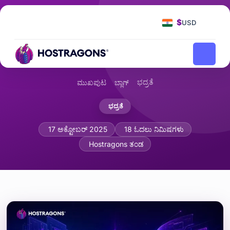
$
USD
ಭದ್ರತೆ
ಮುಖಪುಟ
ಬ್ಲಾಗ್
ಭದ್ರತೆ
iThemes Security vs Wordfence: WordPress
17 ಅಕ್ಟೋಬರ್ 2025
18 ಓದಲು ನಿಮಿಷಗಳು
Hostragons ತಂಡ