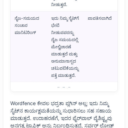
ನೀಡುತ್ತದೆ.
ನೈಜ-ಸಮಯದ
ಇದು ನಿಮ್ಮ ಸೈಟ್‌ಗೆ
ಪಾವತಿಸಲಾಗಿದೆ
ಸಂಚಾರ
ಭೇಟಿ
ಮಾನಿಟರಿಂಗ್
ನೀಡುವವರನ್ನು
ನೈಜ ಸಮಯದಲ್ಲಿ
ಮೇಲ್ವಿಚಾರಣೆ
ಮಾಡುತ್ತದೆ ಮತ್ತು
ಅನುಮಾನಾಸ್ಪದ
ಚಟುವಟಿಕೆಯನ್ನು
ಪತ್ತೆ ಮಾಡುತ್ತದೆ.
Wordfence ನ ಪ್ರಮುಖ ಲಕ್ಷಣಗಳು
Wordfence ಕೇವಲ ಭದ್ರತಾ ಪ್ಲಗಿನ್ ಅಲ್ಲ; ಇದು ನಿಮ್ಮ
ಸೈಟ್‌ನ ಕಾರ್ಯಕ್ಷಮತೆಯನ್ನು ಸುಧಾರಿಸಲು ಸಹ ಸಹಾಯ
ಮಾಡುತ್ತದೆ. ಉದಾಹರಣೆಗೆ, ಇದರ ಫೈರ್‌ವಾಲ್ ವೈಶಿಷ್ಟ್ಯವು
ಅನಗತ್ಯ ಟ್ರಾಫಿಕ್ ಅನ್ನು ನಿರ್ಬಂಧಿಸುತ್ತದೆ, ಸರ್ವರ್ ಲೋಡ್