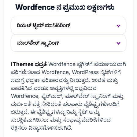
Wordfence ನ ಪ್ರಮುಖ ಲಕ್ಷಣಗಳು
ರಿಯಲ್ ಟೈಮ್ ಮಾನಿಟರಿಂಗ್
ಮಾಲ್‌ವೇರ್ ಸ್ಕ್ಯಾನಿಂಗ್
iThemes ಭದ್ರತೆ
Wordfence ಪ್ಲಗಿನ್‌ಗೆ ಪರ್ಯಾಯವಾಗಿ
ಪರಿಗಣಿಸಲಾದ Wordfence, WordPress ಸೈಟ್‌ಗಳಿಗೆ
ಸಮಗ್ರ ಭದ್ರತಾ ಪರಿಹಾರವನ್ನು ನೀಡುತ್ತದೆ. ಉಚಿತ ಮತ್ತು
ಪಾವತಿಸಿದ ಎರಡೂ ಆವೃತ್ತಿಗಳಲ್ಲಿ ಲಭ್ಯವಿರುವ
Wordfence, ಫೈರ್‌ವಾಲ್, ಮಾಲ್‌ವೇರ್ ಸ್ಕ್ಯಾನಿಂಗ್ ಮತ್ತು
ದುರ್ಬಲತೆ ಪತ್ತೆ ಸೇರಿದಂತೆ ಹಲವಾರು ವೈಶಿಷ್ಟ್ಯಗಳೊಂದಿಗೆ
ಬರುತ್ತದೆ. ಈ ವೈಶಿಷ್ಟ್ಯಗಳನ್ನು ನಿಮ್ಮ ಸೈಟ್ ಅನ್ನು
ಸುರಕ್ಷಿತವಾಗಿರಿಸಲು ಮತ್ತು ಸಂಭಾವ್ಯ ಬೆದರಿಕೆಗಳಿಂದ
ರಕ್ಷಿಸಲು ವಿನ್ಯಾಸಗೊಳಿಸಲಾಗಿದೆ.