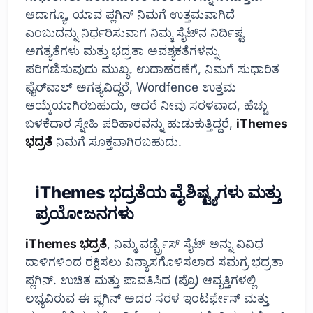
ಆದಾಗ್ಯೂ, ಯಾವ ಪ್ಲಗಿನ್ ನಿಮಗೆ ಉತ್ತಮವಾಗಿದೆ
ಎಂಬುದನ್ನು ನಿರ್ಧರಿಸುವಾಗ ನಿಮ್ಮ ಸೈಟ್‌ನ ನಿರ್ದಿಷ್ಟ
ಅಗತ್ಯತೆಗಳು ಮತ್ತು ಭದ್ರತಾ ಅವಶ್ಯಕತೆಗಳನ್ನು
ಪರಿಗಣಿಸುವುದು ಮುಖ್ಯ. ಉದಾಹರಣೆಗೆ, ನಿಮಗೆ ಸುಧಾರಿತ
ಫೈರ್‌ವಾಲ್ ಅಗತ್ಯವಿದ್ದರೆ, Wordfence ಉತ್ತಮ
ಆಯ್ಕೆಯಾಗಿರಬಹುದು, ಆದರೆ ನೀವು ಸರಳವಾದ, ಹೆಚ್ಚು
ಬಳಕೆದಾರ ಸ್ನೇಹಿ ಪರಿಹಾರವನ್ನು ಹುಡುಕುತ್ತಿದ್ದರೆ,
iThemes
ಭದ್ರತೆ
ನಿಮಗೆ ಸೂಕ್ತವಾಗಿರಬಹುದು.
iThemes ಭದ್ರತೆಯ ವೈಶಿಷ್ಟ್ಯಗಳು ಮತ್ತು
ಪ್ರಯೋಜನಗಳು
iThemes ಭದ್ರತೆ
, ನಿಮ್ಮ ವರ್ಡ್ಪ್ರೆಸ್ ಸೈಟ್ ಅನ್ನು ವಿವಿಧ
ದಾಳಿಗಳಿಂದ ರಕ್ಷಿಸಲು ವಿನ್ಯಾಸಗೊಳಿಸಲಾದ ಸಮಗ್ರ ಭದ್ರತಾ
ಪ್ಲಗಿನ್. ಉಚಿತ ಮತ್ತು ಪಾವತಿಸಿದ (ಪ್ರೊ) ಆವೃತ್ತಿಗಳಲ್ಲಿ
ಲಭ್ಯವಿರುವ ಈ ಪ್ಲಗಿನ್ ಅದರ ಸರಳ ಇಂಟರ್ಫೇಸ್ ಮತ್ತು