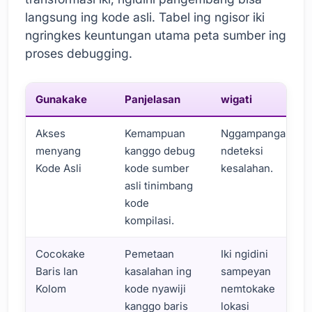
langsung ing kode asli. Tabel ing ngisor iki
ngringkes keuntungan utama peta sumber ing
proses debugging.
Gunakake
Panjelasan
wigati
Akses
Kemampuan
Nggampangake
menyang
kanggo debug
ndeteksi
Kode Asli
kode sumber
kesalahan.
asli tinimbang
kode
kompilasi.
Cocokake
Pemetaan
Iki ngidini
Baris lan
kasalahan ing
sampeyan
Kolom
kode nyawiji
nemtokake
kanggo baris
lokasi