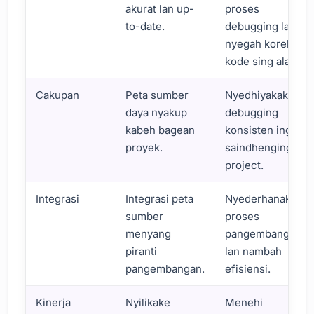
akurat lan up-
proses
to-date.
debugging lan
nyegah koreksi
kode sing ala.
Cakupan
Peta sumber
Nyedhiyakake
daya nyakup
debugging
kabeh bagean
konsisten ing
proyek.
saindhenging
project.
Integrasi
Integrasi peta
Nyederhanakake
sumber
proses
menyang
pangembangan
piranti
lan nambah
pangembangan.
efisiensi.
Kinerja
Nyilikake
Menehi