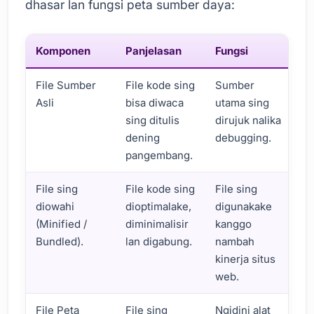
dhasar lan fungsi peta sumber daya:
Komponen
Panjelasan
Fungsi
File Sumber
File kode sing
Sumber
Asli
bisa diwaca
utama sing
sing ditulis
dirujuk nalika
dening
debugging.
pangembang.
File sing
File kode sing
File sing
diowahi
dioptimalake,
digunakake
(Minified /
diminimalisir
kanggo
Bundled).
lan digabung.
nambah
kinerja situs
web.
File Peta
File sing
Ngidini alat