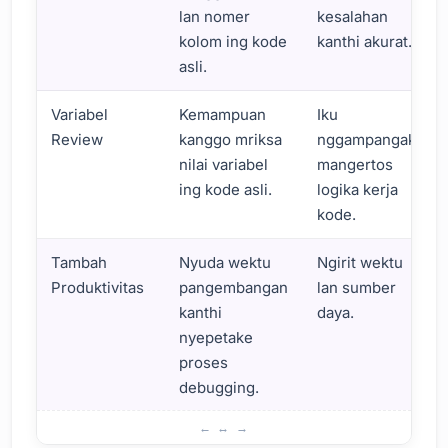
lan nomer
kesalahan
kolom ing kode
kanthi akurat.
asli.
Variabel
Kemampuan
Iku
Review
kanggo mriksa
nggampangake
nilai variabel
mangertos
ing kode asli.
logika kerja
kode.
Tambah
Nyuda wektu
Ngirit wektu
Produktivitas
pangembangan
lan sumber
kanthi
daya.
nyepetake
proses
debugging.
Proses Debugging nganggo Peta Sumber