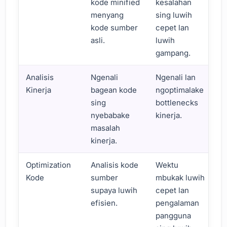
kode minified
kesalahan
menyang
sing luwih
kode sumber
cepet lan
asli.
luwih
gampang.
Analisis
Ngenali
Ngenali lan
Kinerja
bagean kode
ngoptimalake
sing
bottlenecks
nyebabake
kinerja.
masalah
kinerja.
Optimization
Analisis kode
Wektu
Kode
sumber
mbukak luwih
supaya luwih
cepet lan
efisien.
pengalaman
pangguna