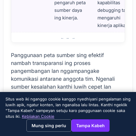
pengaruh peta
kapabilitas
sumber daya
debugging tanpa
ing kinerja.
mengaruhi
kinerja aplikasi.
Sastranegara kanggo Entuk Tujuan karo Peta Sumber Day
Panggunaan peta sumber sing efektif
nambah transparansi ing proses
pangembangan lan nggampangake
komunikasi antarane anggota tim. Ngenali
sumber kesalahan kanthi luwih cepet lan
akurat ngidini anggota tim bisa kolaborasi
Situs web iki nganggo cookie kanggo nyedhiyani pengalaman sing
luwih efektif kanggo ngatasi masalah. Iki
luwih apik, ngatur konten, lan nganalisa lalu lintas. Kanthi ngeklik
nyumbang kanggo ngrampungake proyek
"Tampa Kabeh" sampeyan setuju karo panggunaan cookie saka
situs iki.
Kebijakan Cookie
sing luwih cepet lan produk sing luwih
→
×
View this page in English?
dhuwur. Eling,
Peta Sumber
Iku ora mung
Mung sing perlu
Tampa Kabeh
alat, nanging uga investasi strategis.