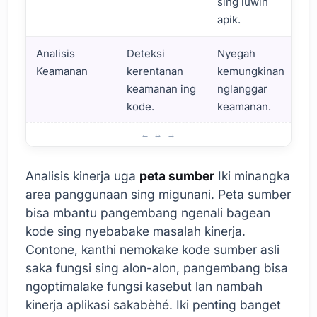
sing luwih
apik.
Analisis
Deteksi
Nyegah
Keamanan
kerentanan
kemungkinan
keamanan ing
nglanggar
kode.
keamanan.
Wilayah Panganggone Peta Sumber Daya
Analisis kinerja uga
peta sumber
Iki minangka
area panggunaan sing migunani. Peta sumber
bisa mbantu pangembang ngenali bagean
kode sing nyebabake masalah kinerja.
Contone, kanthi nemokake kode sumber asli
saka fungsi sing alon-alon, pangembang bisa
ngoptimalake fungsi kasebut lan nambah
kinerja aplikasi sakabèhé. Iki penting banget