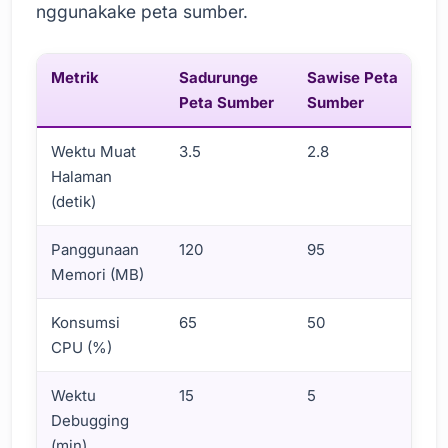
nggunakake peta sumber.
Metrik
Sadurunge
Sawise Peta
T
Peta Sumber
Sumber
R
Wektu Muat
3.5
2.8
%
Halaman
(detik)
Panggunaan
120
95
%
Memori (MB)
Konsumsi
65
50
%
CPU (%)
Wektu
15
5
%
Debugging
(min)