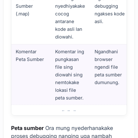
Sumber
nyedhiyakake
debugging
(.map)
cocog
ngakses kode
antarane
asli.
kode asli lan
diowahi.
Komentar
Komentar ing
Ngandhani
Peta Sumber
pungkasan
browser
file sing
ngendi file
diowahi sing
peta sumber
nemtokake
dumunung.
lokasi file
peta sumber.
Dhasar lan Pentinge Peta Sumber Daya
Peta sumber
Ora mung nyederhanakake
proses debugging nanging uga nambah