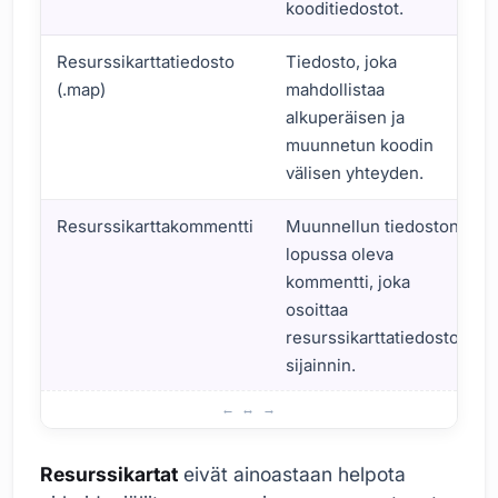
kooditiedostot.
Resurssikarttatiedosto
Tiedosto, joka
(.map)
mahdollistaa
alkuperäisen ja
muunnetun koodin
välisen yhteyden.
Resurssikarttakommentti
Muunnellun tiedoston
lopussa oleva
kommentti, joka
osoittaa
resurssikarttatiedoston
sijainnin.
Resurssikarttojen Perusteet ja Tärkeys
Resurssikartat
eivät ainoastaan helpota