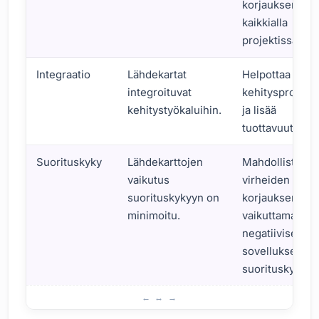
korjauksen
kaikkialla
projektissa.
Integraatio
Lähdekartat
Helpottaa
integroituvat
kehitysprosess
kehitystyökaluihin.
ja lisää
tuottavuutta.
Suorituskyky
Lähdekarttojen
Mahdollistaa
vaikutus
virheiden
suorituskykyyn on
korjauksen
minimoitu.
vaikuttamatta
negatiivisesti
sovelluksen
suorituskykyyn
Strategiat kohteeseen pääsemiseksi lähdekarttojen avulla