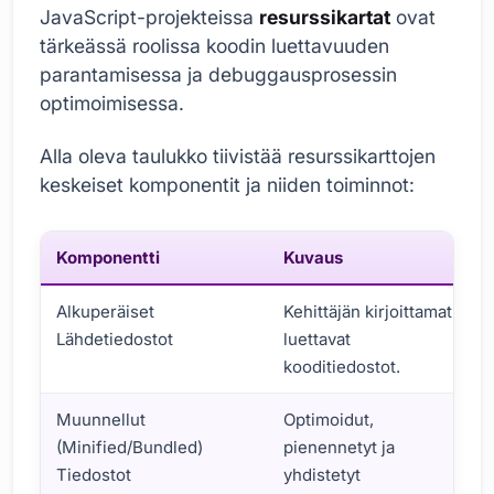
JavaScript-projekteissa
resurssikartat
ovat
tärkeässä roolissa koodin luettavuuden
parantamisessa ja debuggausprosessin
optimoimisessa.
Alla oleva taulukko tiivistää resurssikarttojen
keskeiset komponentit ja niiden toiminnot:
Komponentti
Kuvaus
Alkuperäiset
Kehittäjän kirjoittamat
Lähdetiedostot
luettavat
kooditiedostot.
Muunnellut
Optimoidut,
(Minified/Bundled)
pienennetyt ja
Tiedostot
yhdistetyt