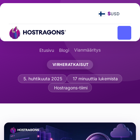
$
USD
Vianmääritys
Etusivu
Blogi
VIRHERATKAISUT
Lähdekartat ja Virheiden Korjaaminen
5. huhtikuuta 2025
17 minuuttia lukemista
Hostragons-tiimi