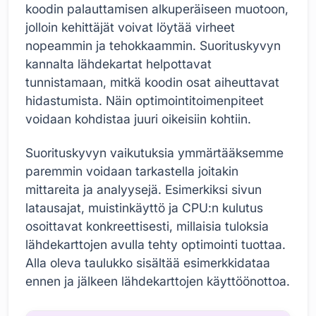
koodin palauttamisen alkuperäiseen muotoon,
jolloin kehittäjät voivat löytää virheet
nopeammin ja tehokkaammin. Suorituskyvyn
kannalta lähdekartat helpottavat
tunnistamaan, mitkä koodin osat aiheuttavat
hidastumista. Näin optimointitoimenpiteet
voidaan kohdistaa juuri oikeisiin kohtiin.
Suorituskyvyn vaikutuksia ymmärtääksemme
paremmin voidaan tarkastella joitakin
mittareita ja analyysejä. Esimerkiksi sivun
latausajat, muistinkäyttö ja CPU:n kulutus
osoittavat konkreettisesti, millaisia tuloksia
lähdekarttojen avulla tehty optimointi tuottaa.
Alla oleva taulukko sisältää esimerkkidataa
ennen ja jälkeen lähdekarttojen käyttöönottoa.