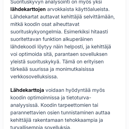
Suorituskyvyn analysointi on myös yksi
lähdekarttojen
arvokkaista käyttöalueista.
Lähdekartat auttavat kehittäjiä selvittämään,
mitkä koodin osat aiheuttavat
suorituskykyongelmia. Esimerkiksi hitaasti
suoritettavan funktion alkuperäinen
lähdekoodi löytyy näin helposti, ja kehittäjä
voi optimoida sitä, parantaen sovelluksen
yleistä suorituskykyä. Tämä on erityisen
tärkeää suurissa ja monimutkaisissa
verkkosovelluksissa.
Lähdekarttoja
voidaan hyödyntää myös
koodin optimoinnissa ja tietoturva-
analyysissä. Koodin tarpeettomien tai
parannettavien osien tunnistaminen auttaa
kehittäjiä rakentamaan tehokkaampia ja
turvallisempia sovelluksia.