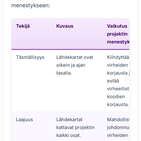
menestykseen:
Tekijä
Kuvaus
Vaikutus
projektin
menestyksee
Täsmällisyys
Lähdekartat ovat
Kiihdyttää
oikein ja ajan
virheiden
tasalla.
korjausta ja
estää
virheellisten
koodien
korjausta.
Laajuus
Lähdekartat
Mahdollistaa
kattavat projektin
johdonmukais
kaikki osat.
virheiden