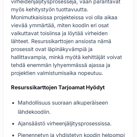
virheidenjäljitysprosesseja, vaan parantavat
myös kehitystyön tuottavuutta.
Monimutkaisissa projekteissa voi olla aikaa
vievää ymmärtää, miten koodin eri osat
vaikuttavat toisiinsa ja löytää virheiden
lähteet. Resurssikarttojen ansiosta nämä
prosessit ovat läpinäkyvämpiä ja
hallittavampia, minkä myötä kehittäjät voivat
tehdä enemmän lyhyemmässä ajassa ja
projektien valmistumisaika nopeutuu.
Resurssikarttojen Tarjoamat Hyödyt
Mahdollisuus suoraan alkuperäiseen
lähdekoodiin.
Ajansäästö virheenjäljitysprosessissa.
Pienennetyn ja yhdistetyn koodin helpompi