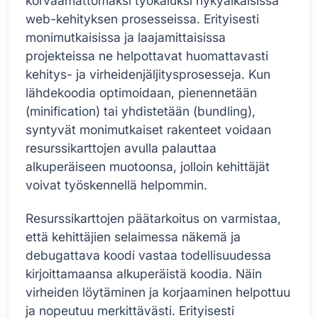
korvaamattomaksi työkaluksi nykyaikaisissa
web-kehityksen prosesseissa. Erityisesti
monimutkaisissa ja laajamittaisissa
projekteissa ne helpottavat huomattavasti
kehitys- ja virheidenjäljitysprosesseja. Kun
lähdekoodia optimoidaan, pienennetään
(minification) tai yhdistetään (bundling),
syntyvät monimutkaiset rakenteet voidaan
resurssikarttojen avulla palauttaa
alkuperäiseen muotoonsa, jolloin kehittäjät
voivat työskennellä helpommin.
Resurssikarttojen päätarkoitus on varmistaa,
että kehittäjien selaimessa näkemä ja
debugattava koodi vastaa todellisuudessa
kirjoittamaansa alkuperäistä koodia. Näin
virheiden löytäminen ja korjaaminen helpottuu
ja nopeutuu merkittävästi. Erityisesti