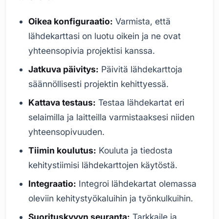
Oikea konfiguraatio:
Varmista, että
lähdekarttasi on luotu oikein ja ne ovat
yhteensopivia projektisi kanssa.
Jatkuva päivitys:
Päivitä lähdekarttoja
säännöllisesti projektin kehittyessä.
Kattava testaus:
Testaa lähdekartat eri
selaimilla ja laitteilla varmistaaksesi niiden
yhteensopivuuden.
Tiimin koulutus:
Kouluta ja tiedosta
kehitystiimisi lähdekarttojen käytöstä.
Integraatio:
Integroi lähdekartat olemassa
oleviin kehitystyökaluihin ja työnkulkuihin.
Suorituskyvyn seuranta:
Tarkkaile ja