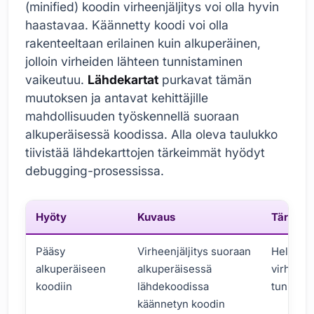
(minified) koodin virheenjäljitys voi olla hyvin
haastavaa. Käännetty koodi voi olla
rakenteeltaan erilainen kuin alkuperäinen,
jolloin virheiden lähteen tunnistaminen
vaikeutuu.
Lähdekartat
purkavat tämän
muutoksen ja antavat kehittäjille
mahdollisuuden työskennellä suoraan
alkuperäisessä koodissa. Alla oleva taulukko
tiivistää lähdekarttojen tärkeimmät hyödyt
debugging-prosessissa.
Hyöty
Kuvaus
Tärkeys
Pääsy
Virheenjäljitys suoraan
Helpotta
alkuperäiseen
alkuperäisessä
virheide
koodiin
lähdekoodissa
tunnista
käännetyn koodin