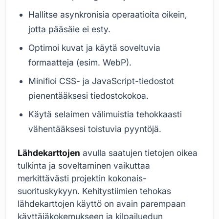
Hallitse asynkronisia operaatioita oikein,
jotta pääsäie ei esty.
Optimoi kuvat ja käytä soveltuvia
formaatteja (esim. WebP).
Minifioi CSS- ja JavaScript-tiedostot
pienentääksesi tiedostokokoa.
Käytä selaimen välimuistia tehokkaasti
vähentääksesi toistuvia pyyntöjä.
Lähdekarttojen
avulla saatujen tietojen oikea
tulkinta ja soveltaminen vaikuttaa
merkittävästi projektin kokonais-
suorituskykyyn. Kehitystiimien tehokas
lähdekarttojen käyttö on avain parempaan
käyttäjäkokemukseen ja kilpailuedun