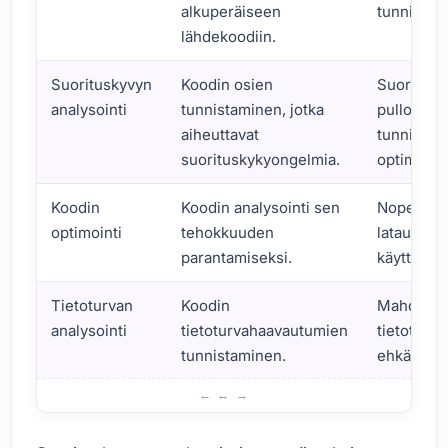
alkuperäiseen
tunnistus.
lähdekoodiin.
Suorituskyvyn
Koodin osien
Suoritusk
analysointi
tunnistaminen, jotka
pullonkau
aiheuttavat
tunnistam
suorituskykyongelmia.
optimointi
Koodin
Koodin analysointi sen
Nopeamm
optimointi
tehokkuuden
latausajat
parantamiseksi.
käyttäjäk
Tietoturvan
Koodin
Mahdollis
analysointi
tietoturvahaavautumien
tietoturv
tunnistaminen.
ehkäisy.
Lähdekarttojen Käyttöalueet