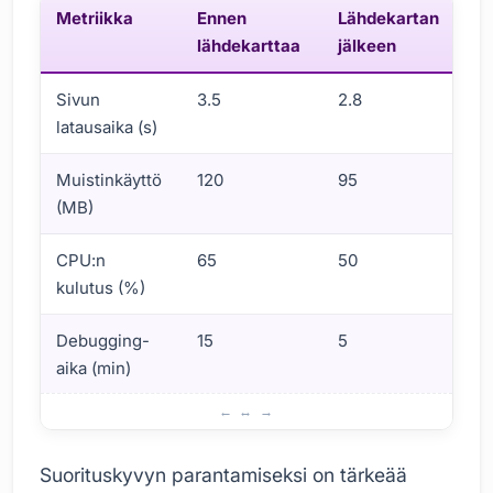
Metriikka
Ennen
Lähdekartan
P
lähdekarttaa
jälkeen
Sivun
3.5
2.8
2
latausaika (s)
Muistinkäyttö
120
95
2
(MB)
CPU:n
65
50
2
kulutus (%)
Debugging-
15
5
6
aika (min)
Lähdekartat ja suorituskyvyn parantaminen
Suorituskyvyn parantamiseksi on tärkeää