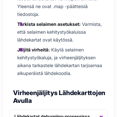
Yleensä ne ovat .map -päätteisiä
tiedostoja.
Tarkista selaimen asetukset:
Varmista,
että selaimen kehitystyökaluissa
lähdekartat ovat käytössä.
Jäljitä virheitä:
Käytä selaimen
kehitystyökaluja, ja virheenjäljityksen
aikana tarkastele lähdekartan tarjoamaa
alkuperäistä lähdekoodia.
Virheenjäljitys Lähdekarttojen
Avulla
Lähdekartat debugging-prosessissa