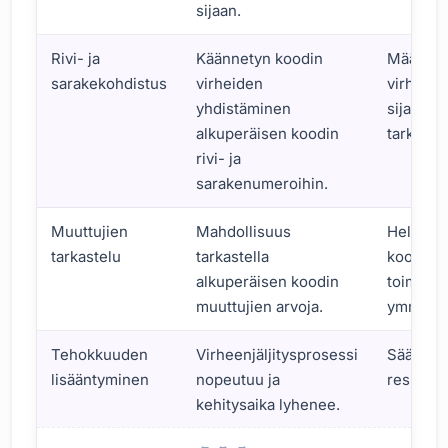
sijaan.
Rivi- ja
Käännetyn koodin
Määrittä
sarakekohdistus
virheiden
virheen
yhdistäminen
sijainnin
alkuperäisen koodin
tarkasti.
rivi- ja
sarakenumeroihin.
Muuttujien
Mahdollisuus
Helpotta
tarkastelu
tarkastella
koodin
alkuperäisen koodin
toiminta
muuttujien arvoja.
ymmärtä
Tehokkuuden
Virheenjäljitysprosessi
Säästää 
lisääntyminen
nopeutuu ja
resursse
kehitysaika lyhenee.
Virheenjäljitys Lähdekarttojen Avulla