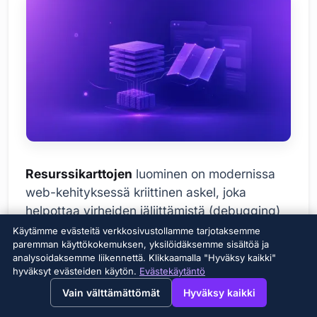
Resurssikarttojen
luominen on modernissa
web-kehityksessä kriittinen askel, joka
helpottaa virheiden jäljittämistä (debugging)
erityisesti monimutkaisissa ja optimoiduissa
Käytämme evästeitä verkkosivustollamme tarjotaksemme
paremman käyttökokemuksen, yksilöidäksemme sisältöä ja
koodipohjissa. Nämä kartat mahdollistavat
analysoidaksemme liikennettä. Klikkaamalla "Hyväksy kaikki"
käännetyn, minifioidun tai muunnellun koodin
hyväksyt evästeiden käytön.
Evästekäytäntö
yhdistämisen alkuperäiseen, luettavaan
→
×
View this page in English?
Vain välttämättömät
Hyväksy kaikki
lähdekoodiin, mikä auttaa kehittäjiä löytämään