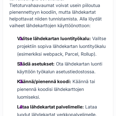
Tietoturvahaavaumat voivat usein piiloutua
pienennettyyn koodiin, mutta lähdekartat
helpottavat niiden tunnistamista. Alla löydät
vaiheet lähdekarttojen käyttöönottoon:
Valitse lähdekartan luontityökalu:
Valitse
projektiin sopiva lähdekartan luontityökalu
(esimerkiksi webpack, Parcel, Rollup).
Säädä asetukset:
Ota lähdekartan luonti
käyttöön työkalun asetustiedostossa.
Käännä/pienennä koodi:
Käännä tai
pienennä koodisi lähdekarttojen
luomiseksi.
Lataa lähdekartat palvelimelle:
Lataa
luodut lähdekartat verkkopalvelimelle.