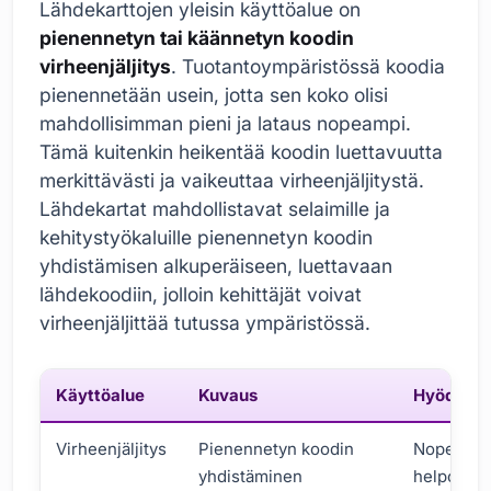
Lähdekarttojen yleisin käyttöalue on
pienennetyn tai käännetyn koodin
virheenjäljitys
. Tuotantoympäristössä koodia
pienennetään usein, jotta sen koko olisi
mahdollisimman pieni ja lataus nopeampi.
Tämä kuitenkin heikentää koodin luettavuutta
merkittävästi ja vaikeuttaa virheenjäljitystä.
Lähdekartat mahdollistavat selaimille ja
kehitystyökaluille pienennetyn koodin
yhdistämisen alkuperäiseen, luettavaan
lähdekoodiin, jolloin kehittäjät voivat
virheenjäljittää tutussa ympäristössä.
Käyttöalue
Kuvaus
Hyödyt
Virheenjäljitys
Pienennetyn koodin
Nopeampi
yhdistäminen
helpompi 