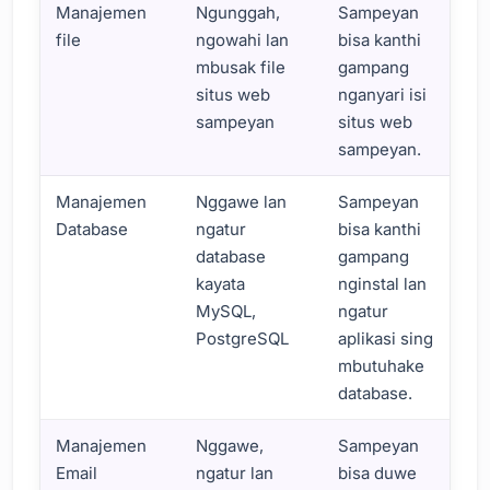
Manajemen
Ngunggah,
Sampeyan
file
ngowahi lan
bisa kanthi
mbusak file
gampang
situs web
nganyari isi
sampeyan
situs web
sampeyan.
Manajemen
Nggawe lan
Sampeyan
Database
ngatur
bisa kanthi
database
gampang
kayata
nginstal lan
MySQL,
ngatur
PostgreSQL
aplikasi sing
mbutuhake
database.
Manajemen
Nggawe,
Sampeyan
Email
ngatur lan
bisa duwe