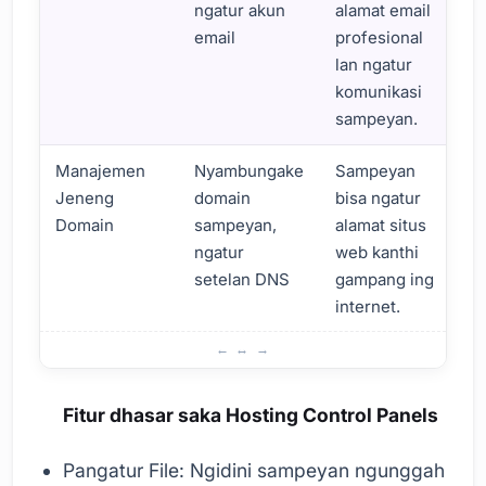
ngatur akun
alamat email
email
profesional
lan ngatur
komunikasi
sampeyan.
Manajemen
Nyambungake
Sampeyan
Jeneng
domain
bisa ngatur
Domain
sampeyan,
alamat situs
ngatur
web kanthi
setelan DNS
gampang ing
internet.
Apa iku Panel Kontrol Hosting?
Fitur dhasar saka Hosting Control Panels
Pangatur File: Ngidini sampeyan ngunggah