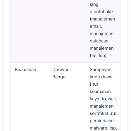
sing
dibutuhake
(manajemen
email,
manajemen
database,
manajemen
file, lsp).
Keamanan
Dhuwur
Sampeyan
Banget
kudu duwe
fitur
keamanan
kaya firewall,
manajemen
sertifikat SSL,
pemindaian
malware, lsp.