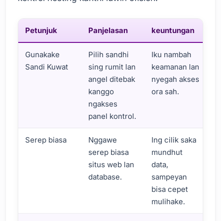
Petunjuk
Panjelasan
keuntungan
Gunakake
Pilih sandhi
Iku nambah
Sandi Kuwat
sing rumit lan
keamanan lan
angel ditebak
nyegah akses
kanggo
ora sah.
ngakses
panel kontrol.
Serep biasa
Nggawe
Ing cilik saka
serep biasa
mundhut
situs web lan
data,
database.
sampeyan
bisa cepet
mulihake.