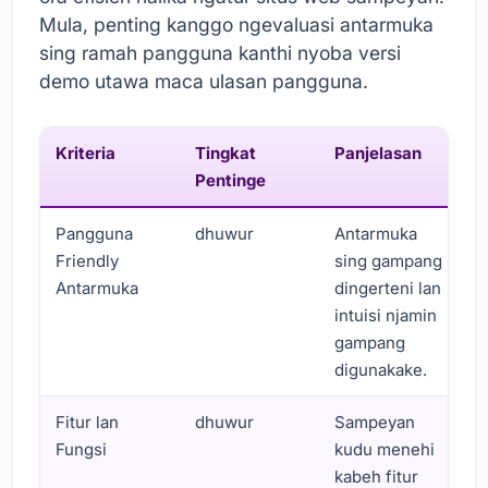
Mula, penting kanggo ngevaluasi antarmuka
sing ramah pangguna kanthi nyoba versi
demo utawa maca ulasan pangguna.
Kriteria
Tingkat
Panjelasan
Pentinge
Pangguna
dhuwur
Antarmuka
Friendly
sing gampang
Antarmuka
dingerteni lan
intuisi njamin
gampang
digunakake.
Fitur lan
dhuwur
Sampeyan
Fungsi
kudu menehi
kabeh fitur