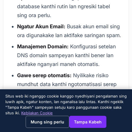
database kanthi rutin lan ngresiki tabel
sing ora perlu.
Ngatur Akun Email:
Busak akun email sing
ora digunakake lan aktifake saringan spam.
Manajemen Domain:
Konfigurasi setelan
DNS domain sampeyan kanthi bener lan
aktifake nganyari maneh otomatis.
Gawe serep otomatis:
Nyilikake risiko
mundhut data kanthi ngotomatisasi serep
biasa.
Situs web iki nganggo cookie kanggo nyedhiyani pengalaman sing
luwih apik, ngatur konten, lan nganalisa lalu lintas. Kanthi ngeklik
Instalasi Sertifikat SSL:
Kanggo
"Tampa Kabeh" sampeyan setuju karo panggunaan cookie saka
ngamanake situs web sampeyan, instal
situs iki.
Kebijakan Cookie
→
×
View this page in English?
sertifikat SSL lan aktifake pangalihan
Mung sing perlu
Tampa Kabeh
HTTP.