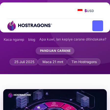
$
USD
Apa kuwi, lan kepiye carane ditindakake?
Kaca ngarep
blog
PANDUAN CARANE
Apa Panel Kontrol Hosting lan Cara Pil
25 Juli 2025
Maca 21 mnt
Tim Hostragons