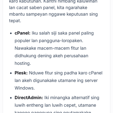
karo kabutuhan. Kanthi nimbang kaluwihan
lan cacat saben panel, kita ngarahake
mbantu sampeyan nggawe keputusan sing
tepat.
cPanel:
Iku salah siji saka panel paling
populer lan pangguna-loropaken.
Nawakake macem-macem fitur lan
didhukung dening akeh perusahaan
hosting.
Plesk:
Nduwe fitur sing padha karo cPanel
lan akeh digunakake utamane ing server
Windows.
DirectAdmin:
Iki minangka alternatif sing
luwih entheng lan luwih cepet, utamane
kanggo pangguna sing ngutamakake