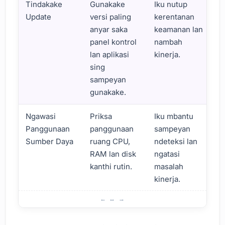
Tindakake
Gunakake
Iku nutup
Update
versi paling
kerentanan
anyar saka
keamanan lan
panel kontrol
nambah
lan aplikasi
kinerja.
sing
sampeyan
gunakake.
Ngawasi
Priksa
Iku mbantu
Panggunaan
panggunaan
sampeyan
Sumber Daya
ruang CPU,
ndeteksi lan
RAM lan disk
ngatasi
kanthi rutin.
masalah
kinerja.
Tips kanggo Nggunakake Hosting Control Panel