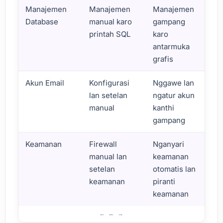
Manajemen
Manajemen
Manajemen
Database
manual karo
gampang
printah SQL
karo
antarmuka
grafis
Akun Email
Konfigurasi
Nggawe lan
lan setelan
ngatur akun
manual
kanthi
gampang
Keamanan
Firewall
Nganyari
manual lan
keamanan
setelan
otomatis lan
keamanan
piranti
keamanan
Pentinge Hosting Control Panels