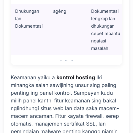
Dhukungan
agêng
Dokumentasi
lan
lengkap lan
Dokumentasi
dhukungan
cepet mbantu
ngatasi
masalah.
Bab sing Perlu Ditimbang Nalika Milih Panel Kontrol Hosti
Keamanan yaiku a
kontrol hosting
Iki
minangka salah sawijining unsur sing paling
penting ing panel kontrol. Sampeyan kudu
milih panel kanthi fitur keamanan sing bakal
nglindhungi situs web lan data saka macem-
macem ancaman. Fitur kayata firewall, serep
otomatis, manajemen sertifikat SSL, lan
pemindaian malware penting kanggo njamin