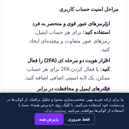
مراحل امنیت حساب کاربری
از رمزهای عبور قوی و منحصر به فرد
استفاده کنید:
برای هر حساب ایمیل،
رمزهای عبور متفاوت و پیچیده‌ای ایجاد
کنید.
احراز هویت دو مرحله ای (2FA) را فعال
کنید:
با فعال کردن 2FA برای هر حساب
ممکن، یک لایه امنیتی اضافی اضافه کنید.
فیلترهای ایمیل و محافظت در برابر
هرزنامه را فعال نگه دارید:
با استفاده از
ما برای ارائه تجربه بهتر، شخصی‌سازی محتوا و تحلیل ترافیک، از کوکی‌ها در
وب‌سایت خود استفاده می‌کنیم. با کلیک روی «پذیرش همه»، شما با
ویژگی‌های فیلترینگ ارائه شده توسط ارائه
استفاده از کوکی‌ها موافقت می‌کنید.
سیاست کوکی
دهنده ایمیل خود، ایمیل‌های ناخواسته و
×
→
View this page in English?
فقط ضروری
پذیرش همه
بالقوه خطرناک را مسدود کنید.