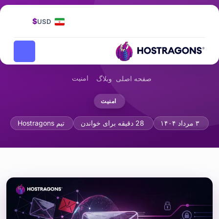
$
USD
امنیت
صفحه اصلی
وبلاگ
امنیت
امنیت ایمیل: محافظت در برابر فیشینگ و هرزن
۳ مرداد ۱۴۰۴
28 دقیقه برای خواندن
تیم Hostragons