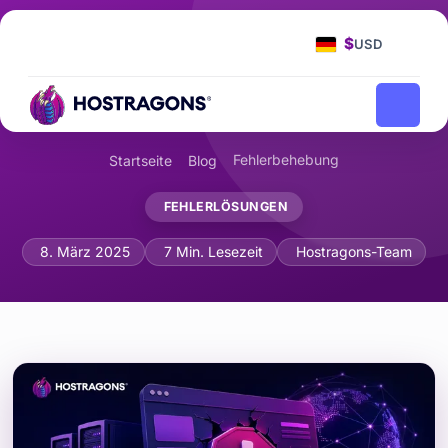
$
USD
Fehlerbehebung
Startseite
Blog
FEHLERLÖSUNGEN
HTTP-Fehlercodes: Ursachen und Lös
8. März 2025
7 Min. Lesezeit
Hostragons-Team