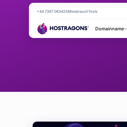
+44 7367 063425
Missbrauch
Tools
Domainname
E-Mail-