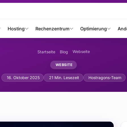
Hosting
Rechenzentrum
Optimierung
And
Webseite
Startseite
Blog
WEBSITE
Kontingent und -Verwaltu
16. Oktober 2025
21 Min. Lesezeit
Hostragons-Team