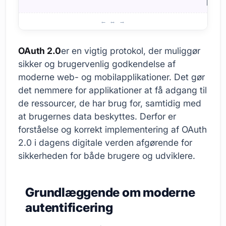
på en
Hvad er OAuth 2.0, og hvorfor er det vigtigt?
OAuth 2.0
er en vigtig protokol, der muliggør
sikker og brugervenlig godkendelse af
moderne web- og mobilapplikationer. Det gør
det nemmere for applikationer at få adgang til
de ressourcer, de har brug for, samtidig med
at brugernes data beskyttes. Derfor er
forståelse og korrekt implementering af OAuth
2.0 i dagens digitale verden afgørende for
sikkerheden for både brugere og udviklere.
Grundlæggende om moderne
autentificering