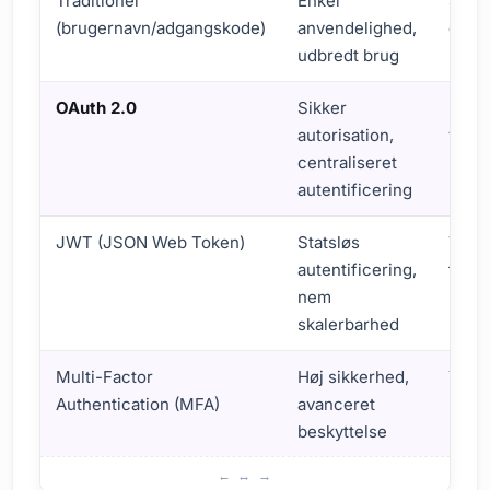
Traditionel
Enkel
Sikk
(brugernavn/adgangskode)
anvendelighed,
dårli
udbredt brug
OAuth 2.0
Sikker
Kompl
autorisation,
yderl
centraliseret
ress
autentificering
JWT (JSON Web Token)
Statsløs
Toke
autentificering,
toke
nem
skalerbarhed
Multi-Factor
Høj sikkerhed,
Yderl
Authentication (MFA)
avanceret
brug
beskyttelse
kompa
Grundlæggende om moderne autentificering