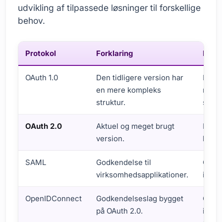
udvikling af tilpassede løsninger til forskellige
behov.
Protokol
Forklaring
Ford
OAuth 1.0
Den tidligere version har
Det b
en mere kompleks
mere 
struktur.
svært
OAuth 2.0
Aktuel og meget brugt
Enkel
version.
bruge
SAML
Godkendelse til
Giver
virksomhedsapplikationer.
ident
OpenIDConnect
Godkendelseslag bygget
Giver
på OAuth 2.0.
ident