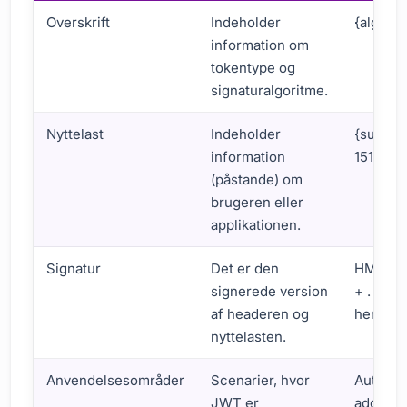
Overskrift
Indeholder
{alg: H
information om
tokentype og
signaturalgoritme.
Nyttelast
Indeholder
{sub: 1
information
151623
(påstande) om
brugeren eller
applikationen.
Signatur
Det er den
HMACSH
signerede version
+ . + b
af headeren og
hemmel
nyttelasten.
Anvendelsesområder
Scenarier, hvor
Autentif
JWT er
adgangs