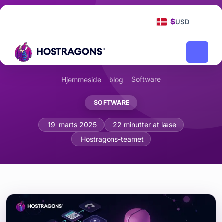
$
USD
Software
Hjemmeside
blog
SOFTWARE
Moderne godkendelse med OAuth 2.0
19. marts 2025
22 minutter at læse
Hostragons-teamet