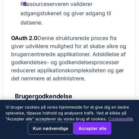
Ressourceserveren validerer
adgangstokenet og giver adgang til
dataene.
OAuth 2.0
Denne strukturerede proces fra
giver udviklere mulighed for at skabe sikre og
brugercentrerede applikationer. Adskillelse af
godkendelses- og godkendelsesprocesser
reducerer applikationskompleksiteten og gør
det nemmere at administrere.
Brugergodkendelse
Brugergodkendelse,
OAuth 2.0
er en vigtig
Vi bruger cookies på vores hjemmeside for at give dig en bedre
oplevelse, tilpasse indhold og analysere trafik. Ved at klikke på
del af processen. Brugerens identitet
"Accepter alle" accepterer du vores brug af cookies.
Cookiepolitik
verificeres af autorisationsserveren, og som
→
×
View this page in English?
Kun nødvendige
Accepter alle
et resultat af denne verifikation gives adgang