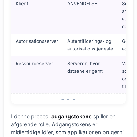
Klient
ANVENDELSE
Send 
anmod
at få a
data
Autorisationsserver
Autentificerings- og
Genere
autorisationstjeneste
adgan
Ressourceserver
Serveren, hvor
Valide
dataene er gemt
adgan
og giv
til data
Hvordan administrerer man godkendelsesprocessen med 
I denne proces,
adgangstokens
spiller en
afgørende rolle. Adgangstokens er
midlertidige id'er, som applikationen bruger til