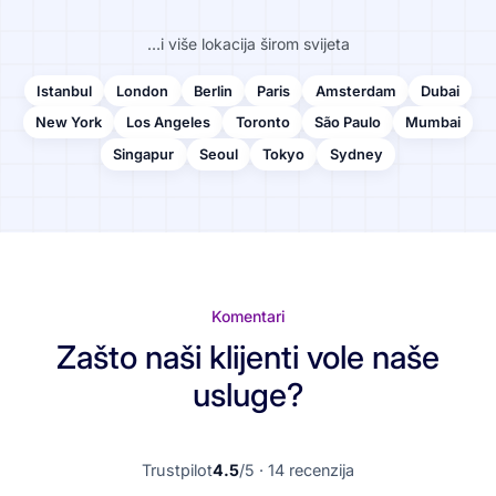
…i više lokacija širom svijeta
Istanbul
London
Berlin
Paris
Amsterdam
Dubai
New York
Los Angeles
Toronto
São Paulo
Mumbai
Singapur
Seoul
Tokyo
Sydney
Komentari
Zašto naši klijenti vole naše
usluge?
Trustpilot
4.5
/5 · 14 recenzija