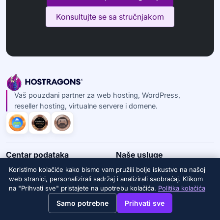
Konsultujte se sa stručnjakom
Vaš pouzdani partner za web hosting, WordPress,
reseller hosting, virtualne servere i domene.
Centar podataka
Naše usluge
Web hosting
Organski hit
Koristimo kolačiće kako bismo vam pružili bolje iskustvo na našoj
web stranici, personalizirali sadržaj i analizirali saobraćaj. Klikom
Hosting za preprodavače
WHMCS moduli
na "Prihvati sve" pristajete na upotrebu kolačića.
Politika kolačića
WordPress hosting
Optimizacija WordPressa
→
×
View this page in English?
Samo potrebne
Prihvati sve
Hosting pošte
Optimizacija servera
Virtuelni server
Optimizacija CloudFlare-a