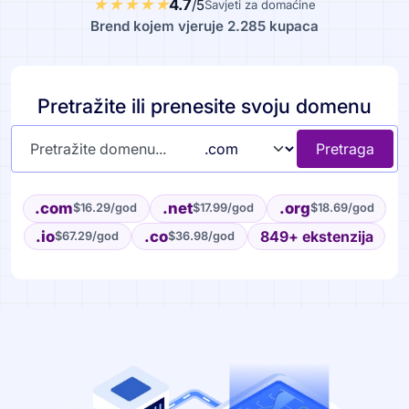
4.7
/5
Savjeti za domaćine
Brend kojem vjeruje 2.285 kupaca
Pretražite ili prenesite svoju domenu
Pretraga
.com
.net
.org
$16.29
/god
$17.99
/god
$18.69
/god
.io
.co
849+ ekstenzija
$67.29
/god
$36.98
/god