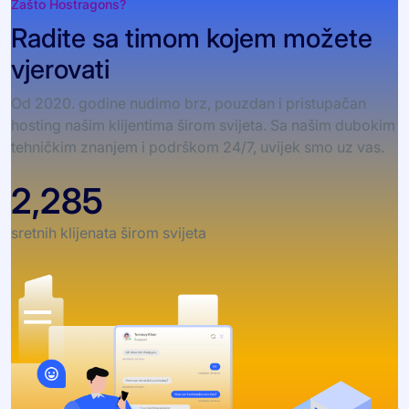
Zašto Hostragons?
Radite sa timom kojem možete
vjerovati
Od 2020. godine nudimo brz, pouzdan i pristupačan
hosting našim klijentima širom svijeta. Sa našim dubokim
tehničkim znanjem i podrškom 24/7, uvijek smo uz vas.
2,285
sretnih klijenata širom svijeta