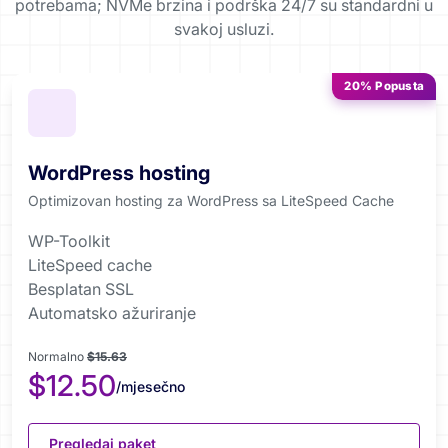
potrebama; NVMe brzina i podrška 24/7 su standardni u
svakoj usluzi.
20% Popusta
WordPress hosting
Optimizovan hosting za WordPress sa LiteSpeed Cache
WP-Toolkit
LiteSpeed cache
Besplatan SSL
Automatsko ažuriranje
Normalno
$15.63
$12.50
/mjesečno
Pregledaj paket