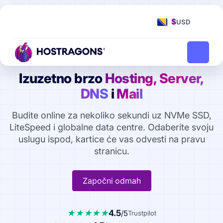
$
USD
Izuzetno brzo
Hosting, Server,
DNS
i
Mail
Budite online za nekoliko sekundi uz NVMe SSD,
LiteSpeed i globalne data centre. Odaberite svoju
uslugu ispod, kartice će vas odvesti na pravu
stranicu.
Započni odmah
4.5
/5
Trustpilot