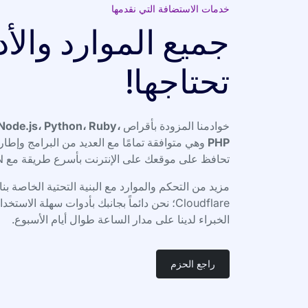
خدمات الاستضافة التي نقدمها
جميع الموارد والأ
تحتاجها!
خوادمنا المزودة بأقراص NVMe SSD
Node.js، Python، Ruby،
PHP
وهي متوافقة تمامًا مع العديد من البرامج وإطار
تحافظ على موقعك على الإنترنت بأسرع طريقة مع CDN و SSL مجانيين.
Cloudflare؛ نحن دائماً بجانبك بأدوات سهلة ال
الخبراء لدينا على مدار الساعة طوال أيام الأسبوع.
راجع الحزم