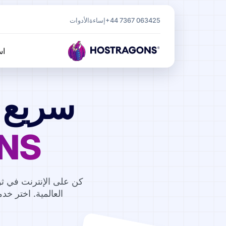
+44 7367 063425
إساءة
الأدوات
اس
سريع ج
NS
العالمية. اختر خ