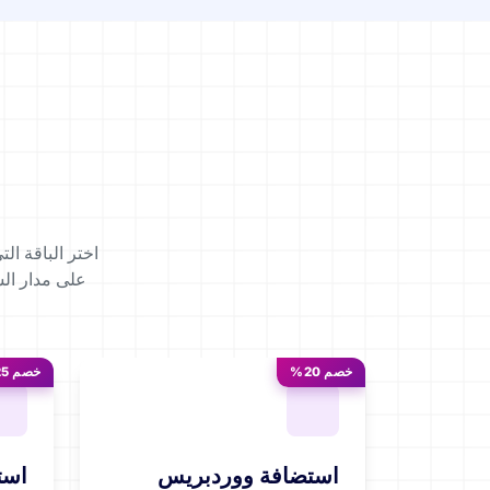
على مدار ال
خصم 20%
خصم 25%
استضافة ووردبريس
است