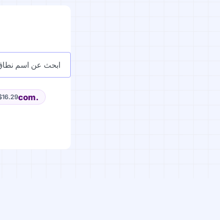
.com
$16.29