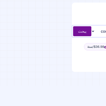
يبحث
$36.98
/سنة