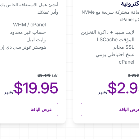
كترونية
أنشئ عمل الاستضافة الخاص بك،
استضافة مشتركة سريعة مع NVMe
وأدر عملائك
c
WHM / cPanel
لايت سبيد + ذاكرة التخزين
حساب غير محدود
المؤقت LSCache
وايت ليبل
SSL مجاني
هوستراغونز سي دي إن
نسخ احتياطي يومي
cPanel
$3.93
عادةً
$23.47
$19.95
$2.9
/شهر
/شهر
رض الباقة
عرض الباقة