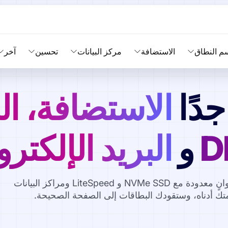
م النطاق
الاستضافة
مركز البيانات
تحسين
آخر
دًا
الاستضافة، ال
D
و
البريد الإلكتر
كن على الإنترنت في ثوانٍ معدودة مع NVMe SSD و LiteSpeed ومراكز البيانات
دمتك أدناه، وستقودك البطاقات إلى الصفحة الصحيحة.