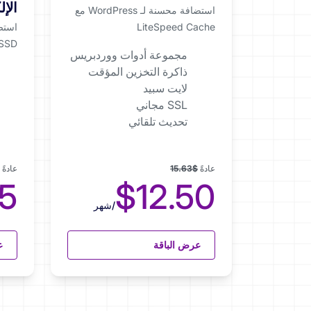
الإل
استضافة محسنة لـ WordPress مع
LiteSpeed Cache
SSD و Panel
مجموعة أدوات ووردبريس
ذاكرة التخزين المؤقت
لايت سبيد
SSL مجاني
تحديث تلقائي
عادةً
$15.63
عادةً
5
$12.50
/شهر
عرض الباقة
ع