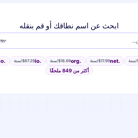
ابحث عن اسم نطاقك أو قم بنقله
.co
.io
.org
.net
/سنة
$17.99
/سنة
$18.69
/سنة
$67.29
/سنة
أكثر من 849 ملحقًا