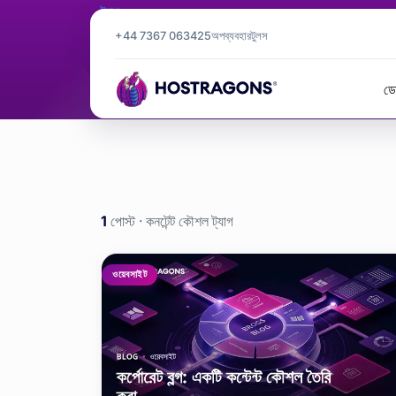
ট্যাগ
কনটেন্ট কৌশল
+44 7367 063425
অপব্যবহার
টুলস
ডো
কনটেন্ট কৌশল
হোমপেজ
ব্লগ
1
পোস্ট · কনটেন্ট কৌশল ট্যাগ
কনটেন্ট কৌশল e
ওয়েবসাইট