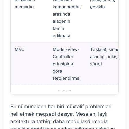
memarlıq
komponentlər
çeviklik
arasında
əlaqənin
təmin
edilməsi
MVC
Model-View-
Təşkilat, sınaq
Controller
asanlığı, inkişaf
prinsipinə
sürəti
görə
fərqləndirmə
Digər Proqram Arxitektura Nümunələri: Müqayisə
Bu nümunələrin hər biri müxtəlif problemləri
həll etmək məqsədi daşıyır. Məsələn, laylı
arxitektura tətbiqi daha modullaşdırmaqla
texniki xidməti asanlaşdırır, mikroservislər isə