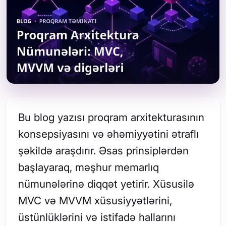
Bu blog yazısı proqram arxitekturasının
konsepsiyasını və əhəmiyyətini ətraflı
şəkildə araşdırır. Əsas prinsiplərdən
başlayaraq, məşhur memarlıq
nümunələrinə diqqət yetirir. Xüsusilə
MVC və MVVM xüsusiyyətlərini,
üstünlüklərini və istifadə hallarını