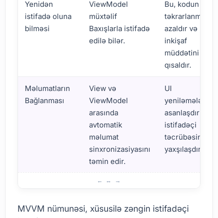
Yenidən
ViewModel
Bu, kodun
istifadə oluna
müxtəlif
təkrarlanmasını
bilməsi
Baxışlarla istifadə
azaldır və
edilə bilər.
inkişaf
müddətini
qısaldır.
Məlumatların
View və
UI
Bağlanması
ViewModel
yeniləmələrini
arasında
asanlaşdırır və
avtomatik
istifadəçi
məlumat
təcrübəsini
sinxronizasiyasını
yaxşılaşdırır.
təmin edir.
MVVM nümunəsi: Xüsusiyyətlər və İstifadə Ssenariləri
MVVM nümunəsi, xüsusilə zəngin istifadəçi