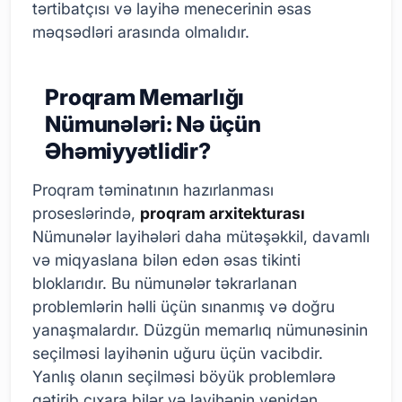
tərtibatçısı və layihə menecerinin əsas
məqsədləri arasında olmalıdır.
Proqram Memarlığı
Nümunələri: Nə üçün
Əhəmiyyətlidir?
Proqram təminatının hazırlanması
proseslərində,
proqram arxitekturası
Nümunələr layihələri daha mütəşəkkil, davamlı
və miqyaslana bilən edən əsas tikinti
bloklarıdır. Bu nümunələr təkrarlanan
problemlərin həlli üçün sınanmış və doğru
yanaşmalardır. Düzgün memarlıq nümunəsinin
seçilməsi layihənin uğuru üçün vacibdir.
Yanlış olanın seçilməsi böyük problemlərə
gətirib çıxara bilər və layihənin yenidən