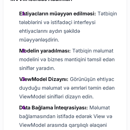
Ehtiyacların müəyyən edilməsi:
Tətbiqin
tələblərini və istifadəçi interfeysi
ehtiyaclarını aydın şəkildə
müəyyənləşdirin.
Modelin yaradılması:
Tətbiqin məlumat
modelini və biznes məntiqini təmsil edən
siniflər yaradın.
ViewModel Dizaynı:
Görünüşün ehtiyac
duyduğu məlumat və əmrləri təmin edən
ViewModel sinifləri dizayn edin.
Data Bağlama İnteqrasiyası:
Məlumat
bağlamasından istifadə edərək View və
ViewModel arasında qarşılıqlı əlaqəni