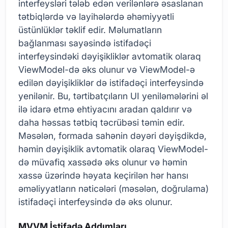
interfeysləri tələb edən verilənlərə əsaslanan
tətbiqlərdə və layihələrdə əhəmiyyətli
üstünlüklər təklif edir. Məlumatların
bağlanması sayəsində istifadəçi
interfeysindəki dəyişikliklər avtomatik olaraq
ViewModel-də əks olunur və ViewModel-ə
edilən dəyişikliklər də istifadəçi interfeysində
yenilənir. Bu, tərtibatçıların UI yeniləmələrini əl
ilə idarə etmə ehtiyacını aradan qaldırır və
daha həssas tətbiq təcrübəsi təmin edir.
Məsələn, formada sahənin dəyəri dəyişdikdə,
həmin dəyişiklik avtomatik olaraq ViewModel-
də müvafiq xassədə əks olunur və həmin
xassə üzərində həyata keçirilən hər hansı
əməliyyatların nəticələri (məsələn, doğrulama)
istifadəçi interfeysində də əks olunur.
MVVM İstifadə Addımları