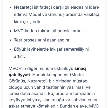
Nəzarətçi istifadəçi qarşılıqlı əlaqəsini idarə
edir və Model və Görünüş arasında vasitəçi
kimi çıxış edir.
MVC kodun təkrar istifadəsini artırır.
Test proseslərini asanlaşdırır.
Böyük layihələrdə inkişaf səmərəliliyini
artırır.
MVC-nin digər mühüm üstünlüyü
sınaq
qabiliyyəti
. Hər bir komponent (Model,
Görünüş, Nəzarətçi) bir-birindən müstəqil
olduğu üçün vahid testlərinin yazılması və
icrası daha asandır. Bu, proqram təminatının
keyfiyyətini yaxşılaşdırmağa və səhvləri erkən
aşkar etməyə kömək edir. Bundan əlavə, MVC