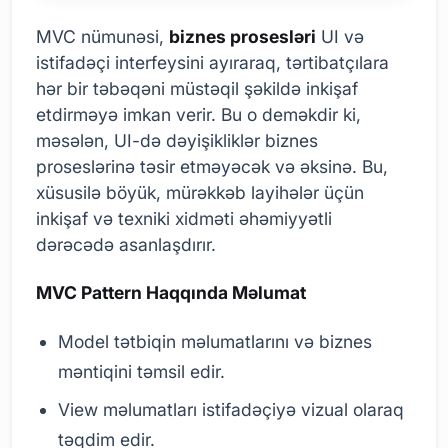
MVC nümunəsi,
biznes prosesləri
UI və
istifadəçi interfeysini ayıraraq, tərtibatçılara
hər bir təbəqəni müstəqil şəkildə inkişaf
etdirməyə imkan verir. Bu o deməkdir ki,
məsələn, UI-də dəyişikliklər biznes
proseslərinə təsir etməyəcək və əksinə. Bu,
xüsusilə böyük, mürəkkəb layihələr üçün
inkişaf və texniki xidməti əhəmiyyətli
dərəcədə asanlaşdırır.
MVC Pattern Haqqında Məlumat
Model tətbiqin məlumatlarını və biznes
məntiqini təmsil edir.
View məlumatları istifadəçiyə vizual olaraq
təqdim edir.