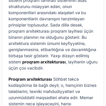
sistemi proqram təminatı sisteminin əsas
strukturunu müəyyən edən, onun
komponentləri arasındakı əlaqələri və bu
komponentlərin davranışını tənzimləyən
prinsiplər toplusudur. Sadə dillə desək,
proqram arxitekturası proqram layihəsi üçün
binanın planının nə olduğunu göstərir. Bu
arxitektura sistemin ümumi keyfiyyətinə,
genişlənməsinə, etibarlılığına və davamlılığına
birbaşa təsir göstərir. Yaxşı dizayn edilmiş
sistem
proqram arxitekturası
, layihənin uğuru
üçün çox vacibdir.
Proqram arxitekturası
Söhbət təkcə
kodlaşdırma ilə bağlı deyil; o, həmçinin biznes
tələblərini, texniki məhdudiyyətləri və
uzunmüddətli məqsədləri əhatə edir. Memar
sistemin necə işləyəcəyini, hansı