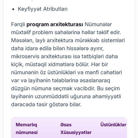
Keyfiyyət Atributları
Fərqli
proqram arxitekturası
Nümunələr
müxtəlif problem sahələrinə həllər təklif edir.
Məsələn, laylı arxitektura mürəkkəb sistemləri
daha idarə edilə bilən hissələrə ayırır,
mikroservis arxitekturası isə tətbiqləri daha
kiçik, müstəqil xidmətlərə bölür. Hər bir
nümunənin öz üstünlükləri və mənfi cəhətləri
var və layihənin tələblərinə əsaslanaraq
düzgün nümunə seçmək vacibdir. Bu seçim
layihənin uzunmüddətli uğuruna əhəmiyyətli
dərəcədə təsir göstərə bilər.
Memarlıq
Əsas
Üstünlüklər
nümunəsi
Xüsusiyyətlər