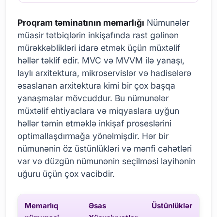
Proqram təminatının memarlığı
Nümunələr
müasir tətbiqlərin inkişafında rast gəlinən
mürəkkəblikləri idarə etmək üçün müxtəlif
həllər təklif edir. MVC və MVVM ilə yanaşı,
laylı arxitektura, mikroservislər və hadisələrə
əsaslanan arxitektura kimi bir çox başqa
yanaşmalar mövcuddur. Bu nümunələr
müxtəlif ehtiyaclara və miqyaslara uyğun
həllər təmin etməklə inkişaf proseslərini
optimallaşdırmağa yönəlmişdir. Hər bir
nümunənin öz üstünlükləri və mənfi cəhətləri
var və düzgün nümunənin seçilməsi layihənin
uğuru üçün çox vacibdir.
Memarlıq
Əsas
Üstünlüklər