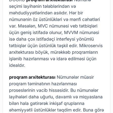
seçimi layihənin tələblərindən və
məhdudiyyətlərindən asılıdır. Hər bir
nümunənin öz üstünlükləri və mənfi cəhətləri
var. Məsələn, MVC nümunəsi veb tətbiqləri
üçün geniş istifadə olunur, MVVM nümunəsi
isə daha çox istifadəçi interfeysi yönümlü
tətbiqlər üçün üstünlük təşkil edir. Mikroservis
arxitekturası böyük, mürəkkəb proqramların
işlənib hazırlanması və idarə edilməsi üçün
idealdır.
proqram arxitekturası
Nümunələr müasir
proqram təminatının hazırlanması
proseslərinin vacib hissəsidir. Bu nümunələr
layihələri daha uğurlu, davamlı və miqyaslana
bilən hala gətirərək inkişaf qruplarına
əhəmiyyətli üstünlüklər təqdim edir. Buna görə