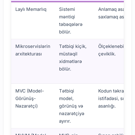
Laylı Memarlıq
Sistemi
Anlamaq asan,
məntiqi
saxlamaq asan.
təbəqələrə
bölür.
Mikroservislərin
Tətbiqi kiçik,
Ölçeklenebilirlik,
arxitekturası
müstəqil
çeviklik.
xidmətlərə
bölür.
MVC (Model-
Tətbiqi
Kodun təkrar
Görünüş-
model,
istifadəsi, sınaq
Nəzarətçi)
görünüş və
asanlığı.
nəzarətçiyə
ayırır.