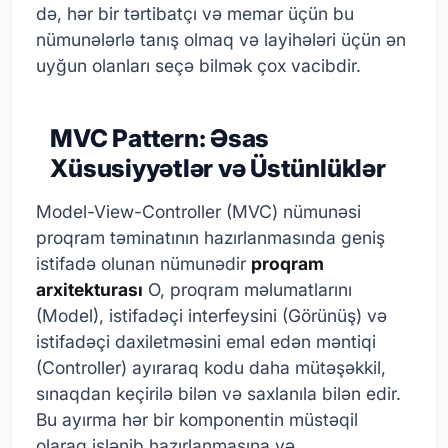
də, hər bir tərtibatçı və memar üçün bu
nümunələrlə tanış olmaq və layihələri üçün ən
uyğun olanları seçə bilmək çox vacibdir.
MVC Pattern: Əsas
Xüsusiyyətlər və Üstünlüklər
Model-View-Controller (MVC) nümunəsi
proqram təminatının hazırlanmasında geniş
istifadə olunan nümunədir
proqram
arxitekturası
O, proqram məlumatlarını
(Model), istifadəçi interfeysini (Görünüş) və
istifadəçi daxiletməsini emal edən məntiqi
(Controller) ayıraraq kodu daha mütəşəkkil,
sınaqdan keçirilə bilən və saxlanıla bilən edir.
Bu ayırma hər bir komponentin müstəqil
olaraq işlənib hazırlanmasına və