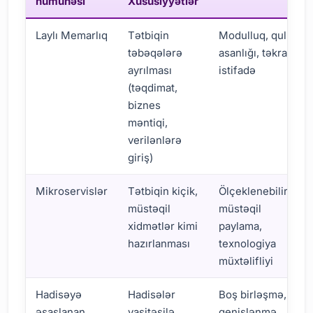
nümunəsi
Xüsusiyyətlər
Laylı Memarlıq
Tətbiqin
Modulluq, qulluq
təbəqələrə
asanlığı, təkrar
ayrılması
istifadə
(təqdimat,
biznes
məntiqi,
verilənlərə
giriş)
Mikroservislər
Tətbiqin kiçik,
Ölçeklenebilirlik,
müstəqil
müstəqil
xidmətlər kimi
paylama,
hazırlanması
texnologiya
müxtəlifliyi
Hadisəyə
Hadisələr
Boş birləşmə,
əsaslanan
vasitəsilə
genişlənmə,