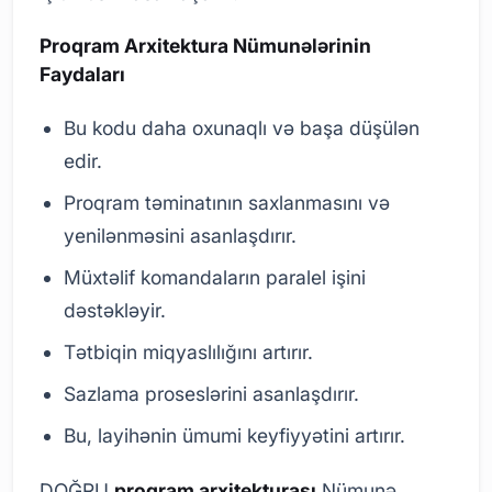
Proqram Arxitektura Nümunələrinin
Faydaları
Bu kodu daha oxunaqlı və başa düşülən
edir.
Proqram təminatının saxlanmasını və
yenilənməsini asanlaşdırır.
Müxtəlif komandaların paralel işini
dəstəkləyir.
Tətbiqin miqyaslılığını artırır.
Sazlama proseslərini asanlaşdırır.
Bu, layihənin ümumi keyfiyyətini artırır.
DOĞRU
proqram arxitekturası
Nümunə