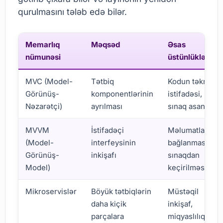
qurulmasını tələb edə bilər.
Memarlıq
Məqsəd
Əsas
nümunəsi
üstünlüklər
MVC (Model-
Tətbiq
Kodun təkrar
Görünüş-
komponentlərinin
istifadəsi,
Nəzarətçi)
ayrılması
sınaq asanlığı
MVVM
İstifadəçi
Məlumatların
(Model-
interfeysinin
bağlanması,
Görünüş-
inkişafı
sınaqdan
Model)
keçirilməsi
Mikroservislər
Böyük tətbiqlərin
Müstəqil
daha kiçik
inkişaf,
parçalara
miqyaslılıq