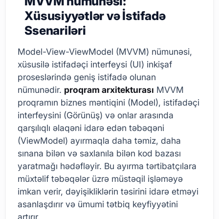
MVVM nümunəsi:
Xüsusiyyətlər və İstifadə
Ssenariləri
Model-View-ViewModel (MVVM) nümunəsi,
xüsusilə istifadəçi interfeysi (UI) inkişaf
proseslərində geniş istifadə olunan
nümunədir.
proqram arxitekturası
MVVM
proqramın biznes məntiqini (Model), istifadəçi
interfeysini (Görünüş) və onlar arasında
qarşılıqlı əlaqəni idarə edən təbəqəni
(ViewModel) ayırmaqla daha təmiz, daha
sınana bilən və saxlanıla bilən kod bazası
yaratmağı hədəfləyir. Bu ayırma tərtibatçılara
müxtəlif təbəqələr üzrə müstəqil işləməyə
imkan verir, dəyişikliklərin təsirini idarə etməyi
asanlaşdırır və ümumi tətbiq keyfiyyətini
artırır.