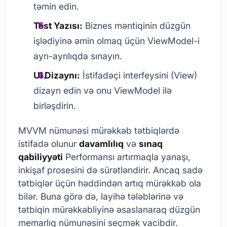
təmin edin.
Test Yazısı:
Biznes məntiqinin düzgün
işlədiyinə əmin olmaq üçün ViewModel-i
ayrı-ayrılıqda sınayın.
UI Dizaynı:
İstifadəçi interfeysini (View)
dizayn edin və onu ViewModel ilə
birləşdirin.
MVVM nümunəsi mürəkkəb tətbiqlərdə
istifadə olunur
davamlılıq
və
sınaq
qabiliyyəti
Performansı artırmaqla yanaşı,
inkişaf prosesini də sürətləndirir. Ancaq sadə
tətbiqlər üçün həddindən artıq mürəkkəb ola
bilər. Buna görə də, layihə tələblərinə və
tətbiqin mürəkkəbliyinə əsaslanaraq düzgün
memarlıq nümunəsini seçmək vacibdir.