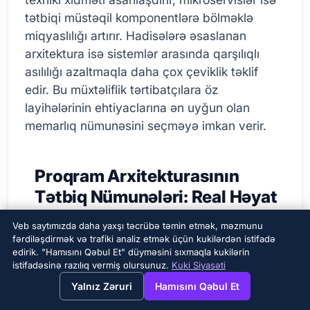
tətbiqi müstəqil komponentlərə bölməklə
miqyaslılığı artırır. Hadisələrə əsaslanan
arxitektura isə sistemlər arasında qarşılıqlı
asılılığı azaltmaqla daha çox çeviklik təklif
edir. Bu müxtəliflik tərtibatçılara öz
layihələrinin ehtiyaclarına ən uyğun olan
memarlıq nümunəsini seçməyə imkan verir.
Proqram Arxitekturasının
Tətbiq Nümunələri: Real Həyat
Nümunələri
Veb saytımızda daha yaxşı təcrübə təmin etmək, məzmunu
fərdiləşdirmək və trafiki analiz etmək üçün kukilərdən istifadə
edirik. "Hamısını Qəbul Et" düyməsini sıxmaqla kukilərin
istifadəsinə razılıq vermiş olursunuz.
Kuki Siyasəti
→
×
View this page in English?
Yalnız Zəruri
Hamısını Qəbul Et