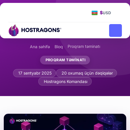
$
USD
Proqram təminatı
Ana səhifə
Bloq
PROQRAM TƏMINATI
Proqram Arxitektura Nümunələri: MVC
17 sentyabr 2025
20 oxumaq üçün dəqiqələr
Hostragons Komandası