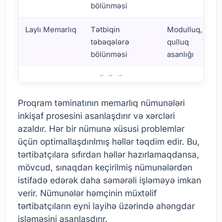
bölünməsi
Laylı Memarlıq
Tətbiqin
Modulluq,
təbəqələrə
qulluq
bölünməsi
asanlığı
Proqram Memarlığı Nümunələri: Nə üçün Əhəmiyyətlidir?
Proqram təminatının memarlıq nümunələri
inkişaf prosesini asanlaşdırır və xərcləri
azaldır. Hər bir nümunə xüsusi problemlər
üçün optimallaşdırılmış həllər təqdim edir. Bu,
tərtibatçılara sıfırdan həllər hazırlamaqdansa,
mövcud, sınaqdan keçirilmiş nümunələrdən
istifadə edərək daha səmərəli işləməyə imkan
verir. Nümunələr həmçinin müxtəlif
tərtibatçıların eyni layihə üzərində ahəngdar
işləməsini asanlaşdırır.