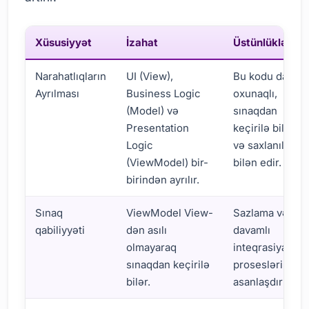
Xüsusiyyət
İzahat
Üstünlüklər
Narahatlıqların
UI (View),
Bu kodu daha
Ayrılması
Business Logic
oxunaqlı,
(Model) və
sınaqdan
Presentation
keçirilə bilən
Logic
və saxlanıla
(ViewModel) bir-
bilən edir.
birindən ayrılır.
Sınaq
ViewModel View-
Sazlama və
qabiliyyəti
dən asılı
davamlı
olmayaraq
inteqrasiya
sınaqdan keçirilə
proseslərini
bilər.
asanlaşdırır.