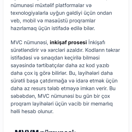
nümunəsi müxtəlif platformalar və
texnologiyalarla uyğun gəldiyi üçün ondan
veb, mobil və masaüstü proqramlar
hazırlamaq üçün istifadə edilə bilər.
MVC nümunəsi,
inkişaf prosesi
İnkişafı
sürətləndirir və xərcləri azaldır. Kodların təkrar
istifadəsi və sınaqdan keçirilə bilməsi
sayəsində tərtibatçılar daha az kod yazıb
daha çox iş görə bilirlər. Bu, layihələri daha
sürətli başa çatdırmağa və idarə etmək üçün
daha az resurs tələb etməyə imkan verir. Bu
səbəbdən, MVC nümunəsi bu gün bir çox
proqram layihələri üçün vacib bir memarlıq
həlli hesab olunur.