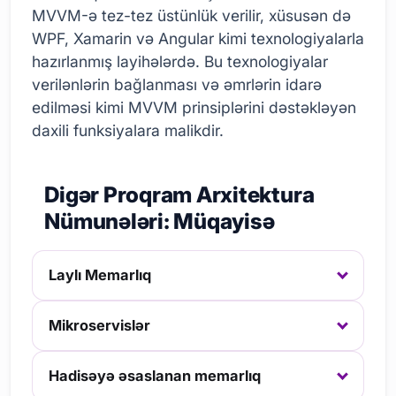
MVVM-ə tez-tez üstünlük verilir, xüsusən də
WPF, Xamarin və Angular kimi texnologiyalarla
hazırlanmış layihələrdə. Bu texnologiyalar
verilənlərin bağlanması və əmrlərin idarə
edilməsi kimi MVVM prinsiplərini dəstəkləyən
daxili funksiyalara malikdir.
Digər Proqram Arxitektura
Nümunələri: Müqayisə
Laylı Memarlıq
Mikroservislər
Hadisəyə əsaslanan memarlıq