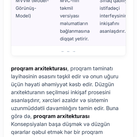
MVVM (Model-
MVC-nin
Sınaq qabiliyyəti
Görünüş-
təkmil
istifadəçi
Model)
versiyası
interfeysinin
məlumatların
inkişafını
bağlanmasına
asanlaşdırır.
diqqət yetirir.
Proqram arxitekturası nədir? Əsas Konseptlərə Baxış
proqram arxitekturası
, proqram təminatı
layihəsinin əsasını təşkil edir və onun uğuru
üçün həyati əhəmiyyət kəsb edir. Düzgün
arxitekturanın seçilməsi inkişaf prosesini
asanlaşdırır, xərcləri azaldır və sistemin
uzunmüddətli davamlılığını təmin edir. Buna
görə də,
proqram arxitekturası
Konsepsiyaları başa düşmək və düzgün
qərarlar qəbul etmək hər bir proqram