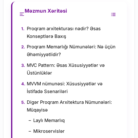
Məzmun Xəritəsi
Proqram arxitekturası nədir? Əsas
Konseptlərə Baxış
Proqram Memarlığı Nümunələri: Nə üçün
Əhəmiyyətlidir?
MVC Pattern: Əsas Xüsusiyyətlər və
Üstünlüklər
MVVM nümunəsi: Xüsusiyyətlər və
İstifadə Ssenariləri
Digər Proqram Arxitektura Nümunələri:
Müqayisə
Laylı Memarlıq
Mikroservislər