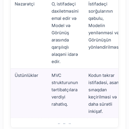
Nəzarətçi
O, istifadəçi
İstifadəçi
daxiletməsini
sorğularının
emal edir və
qəbulu,
Model və
Modelin
Görünüş
yenilənməsi və
arasında
Görünüşün
qarşılıqlı
yönləndirilməsi.
əlaqəni idarə
edir.
Üstünlüklər
MVC
Kodun təkrar
strukturunun
istifadəsi, asan
tərtibatçılara
sınaqdan
verdiyi
keçirilməsi və
rahatlıq.
daha sürətli
inkişaf.
MVC Pattern: Əsas Xüsusiyyətlər və Üstünlüklər