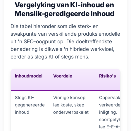
Vergelyking van KI-inhoud en
Menslik-geredigeerde Inhoud
Die tabel hieronder som die sterk- en
swakpunte van verskillende produksiemodelle
uit 'n SEO-oogpunt op. Die doeltreffendste
benadering is dikwels 'n hibriede werkvloei,
eerder as slegs KI of slegs mens.
Inhoudmodel
Voordele
Risiko's
Slegs KI-
Vinnige konsep,
Oppervlakkighe
gegenereerde
lae koste, skep
verkeerde
inhoud
onderwerpskelet
inligting,
soortgelyke tek
lae E-E-A-T