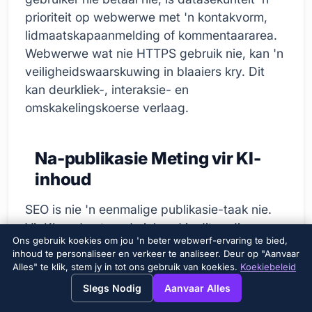
prioriteit op webwerwe met 'n kontakvorm,
lidmaatskapaanmelding of kommentaararea.
Webwerwe wat nie HTTPS gebruik nie, kan 'n
veiligheidswaarskuwing in blaaiers kry. Dit
kan deurkliek-, interaksie- en
omskakelingskoerse verlaag.
Na-publikasie Meting vir KI-
inhoud
SEO is nie 'n eenmalige publikasie-taak nie.
Vir KI-ondersteunde inhoud is dit nodig om
Ons gebruik koekies om jou 'n beter webwerf-ervaring te bied,
die prestasie veral in die eerste 30, 60 en 90
inhoud te personaliseer en verkeer te analiseer. Deur op "Aanvaar
dae te monitor. Indrukke, klikke, gemiddelde
Alles" te klik, stem jy in tot ons gebruik van koekies.
Koekiebeleid
→
×
View this page in English?
posisie en navraag-diversiteit moet via
Slegs Nodig
Aanvaar Alles
Google Search Console ondersoek word. Aan