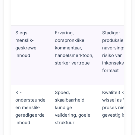
Slegs
Ervaring,
Stadiger
menslik-
oorspronklike
produksie,
geskrewe
kommentaar,
navorsingslas,
inhoud
handelsmerktoon,
risiko van
sterker vertroue
inkonsekwente
formaat
KI-
Spoed,
Kwaliteit kan
ondersteunde
skaalbaarheid,
wissel as 'n go
en menslik-
kundige
proses nie
geredigeerde
validering, goeie
gevestig is nie
inhoud
struktuur