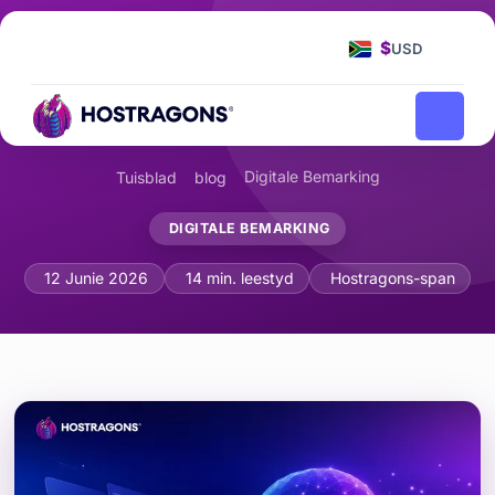
$
USD
Digitale Bemarking
Tuisblad
blog
DIGITALE BEMARKING
Kan KI-gegenereerde Artikels op Goog
12 Junie 2026
14 min. leestyd
Hostragons-span