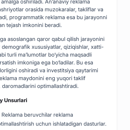
 amalga oshiriladi. An’anaviy reklama
hriyotlar orasida muzokaralar, takliflar va
iladi, programmatik reklama esa bu jarayonni
an tejash imkonini beradi.
a asoslangan qaror qabul qilish jarayonini
demografik xususiyatlar, qiziqishlar, xatti-
bi turli ma’lumotlar bo‘yicha maqsadli
satish imkoniga ega bo‘ladilar. Bu esa
ligini oshiradi va investitsiya qaytarimi
 reklama maydonini eng yuqori taklif
daromadlarini optimallashtiradi.
 Unsurlari
:
Reklama beruvchilar reklama
imallashtirish uchun ishlatadigan dasturlar.