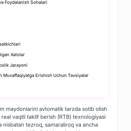
a Foydalanish Sohalari
satkichlari
igan Xatolar
slik Jarayoni
n Muvaffaqiyatga Erishish Uchun Tavsiyalar
 maydonlarini avtomatik tarzda sotib olish
real vaqtli taklif berish (RTB) texnologiyasi
ga nisbatan tezroq, samaraliroq va ancha