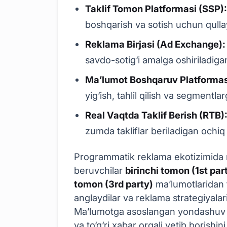
Taklif Tomon Platformasi (SSP)
boshqarish va sotish uchun qulla
Reklama Birjasi (Ad Exchange):
savdo-sotig‘i amalga oshiriladiga
Ma’lumot Boshqaruv Platformas
yig‘ish, tahlil qilish va segmentla
Real Vaqtda Taklif Berish (RTB)
zumda takliflar beriladigan ochiq 
Programmatik reklama ekotizimida 
beruvchilar
birinchi tomon (1st par
tomon (3rd party)
ma’lumotlaridan 
anglaydilar va reklama strategiyalar
Ma’lumotga asoslangan yondashuv re
va to‘g‘ri xabar orqali yetib borishi