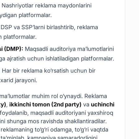
:
Nashriyotlar reklama maydonlarini
ydigan platformalar.
DSP va SSP’larni birlashtirib, reklama
n platformalar.
i (DMP):
Maqsadli auditoriya ma’lumotlarini
rga ajratish uchun ishlatiladigan platformalar.
:
Har bir reklama ko‘rsatish uchun bir
xarid jarayoni.
ma’lumotlar muhim rol o‘ynaydi. Reklama
ty)
,
ikkinchi tomon (2nd party)
va
uchinchi
foydalanib, maqsadli auditoriyani yaxshiroq
ini shunga mos ravishda shakllantiradilar.
klamaning to‘g‘ri odamga, to‘g‘ri vaqtda
ni ta’minlab, kampaniya samaradorligini