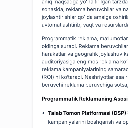
aniq maqsadga yoʻnaltirilgan tarzda
sohasida, reklama beruvchilar va nas
joylashtirishlar qoʻlda amalga oshir
avtomatlashtirib, vaqt va resurslard
Programmatik reklama, ma’lumotlarg
oldinga suradi. Reklama beruvchilar 
harakatlar va geografik joylashuv ka
auditoriyasiga eng mos reklama koʻr
reklama kampaniyalarining samarador
(ROI) ni ko‘taradi. Nashriyotlar esa
beruvchi reklama beruvchiga sotsa, 
Programmatik Reklamaning Asosiy
Talab Tomon Platformasi (DSP)
kampaniyalarini boshqarish va opt