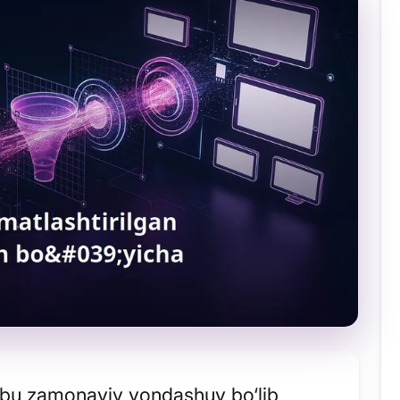
bu zamonaviy yondashuv bo‘lib,