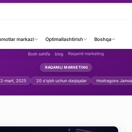
umotlar markazi
Optimallashtirish
Boshqa
Raqamli marketing
Bosh sahifa
blog
RAQAMLI MARKETING
matik Reklama: Avtomatik
2-mart, 2025
20 o'qish uchun daqiqalar
Hostragons Jamoa