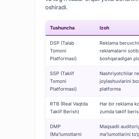
oshiradi.
Tushuncha
Izoh
DSP (Talab
Reklama beruvchi
Tomoni
reklamalarni sotib
Platformasi)
boshqaradigan pl
SSP (Taklif
Nashriyotchilar r
Tomoni
joylashuvlarini b
Platformasi)
platforma
RTB (Real Vaqtda
Har bir reklama ko
Taklif Berish)
zumda taklif beris
DMP
Maqsadli auditori
(Ma'lumotlarni
ma’lumotlarini to‘p