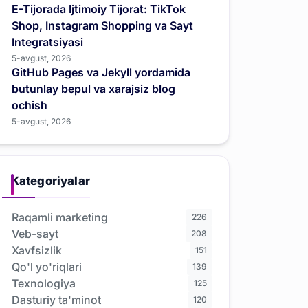
E-Tijorada Ijtimoiy Tijorat: TikTok
Shop, Instagram Shopping va Sayt
Integratsiyasi
5-avgust, 2026
GitHub Pages va Jekyll yordamida
butunlay bepul va xarajsiz blog
ochish
5-avgust, 2026
Kategoriyalar
Raqamli marketing
226
Veb-sayt
208
Xavfsizlik
151
Qo'l yo'riqlari
139
Texnologiya
125
Dasturiy ta'minot
120