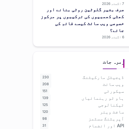
7 اگست، 2026
صرف بغیر گلوٹین روٹی بنانے اور
کھٹی کھمبیوں کی ترکیبوں پر مرکوز
خصوصی ویب سائٹ کیسے قائم کی
جائے؟
6 اگست، 2026
زمرہ جات
ڈیجیٹل مارکیٹنگ
230
ویب سائٹ
208
سیکورٹی
151
ہاو ٹو رہنمائیاں
139
ٹیکنالوجی
125
سافٹ ویئر
120
آپریٹنگ سسٹمز
98
API اور انضمام
31