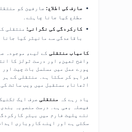
صارف کی اطلاع:
صارفین کو منتقلی
مطلع کیا جانا چاہئے۔
کارکردگی کی نگرانی:
منتقلی کے
باقاعدگی سے مانیٹر کیا جانا 
کامیاب منتقلی
کے لیے، موجودہ صو
واضح تعین، اور درست ٹولز کا انتخ
پورے عمل میں مسلسل بات چیت اور 
فراہم کر سکتا ہے۔ منتقلی کے ہر 
اٹھانا، مستقبل میں ویب سائٹ کی 
یاد رہے کہ
منتقلی
صرف ایک تکنیکی
فیصلہ بھی ہے۔ درست منصوبہ بندی 
نئے پلیٹ فارم میں بہتر کارکردگی
سکتی ہے اور اپنے کاروباری اہداف
ہے۔