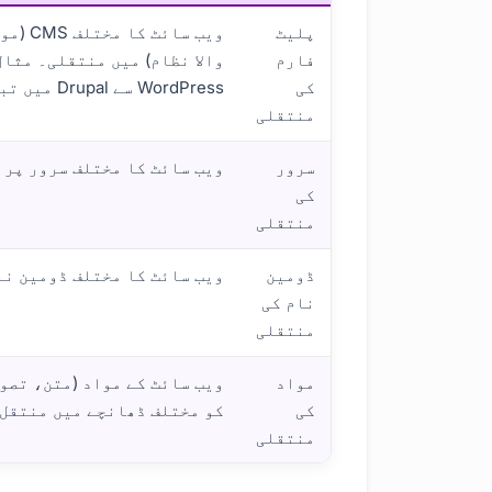
پلیٹ
ویب سائ
فارم
والا نظام) میں منتقلی۔ مثال
کی
WordPress سے Drupal میں تبدیل ہونا۔
منتقلی
سرور
ویب سائٹ کا مختلف سرور پر 
کی
منتقلی
ڈومین
ویب سائٹ کا مختلف ڈومین نا
نام کی
منتقلی
مواد
ویب سائٹ کے مواد (متن، تصو
کی
کو مختلف ڈھانچے میں منتقل
منتقلی