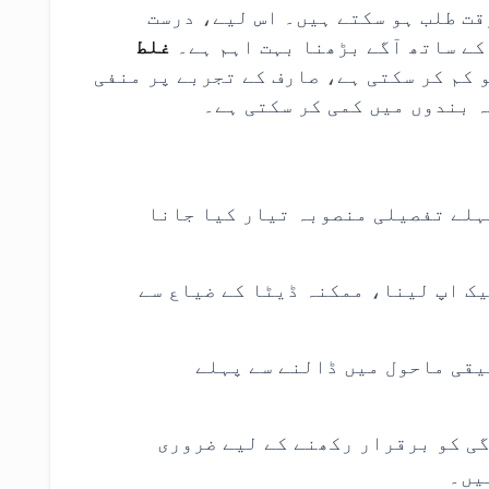
قت طلب ہو سکتے ہیں۔ اس لیے، درست
کے ساتھ آگے بڑھنا بہت اہم ہے۔
غلط
 کم کر سکتی ہے، صارف کے تجربے پر منفی
لے تفصیلی منصوبہ تیار کیا جانا
ک اپ لینا، ممکنہ ڈیٹا کے ضیاع سے
قی ماحول میں ڈالنے سے پہلے
ردگی کو برقرار رکھنے کے لیے ضروری
یں۔