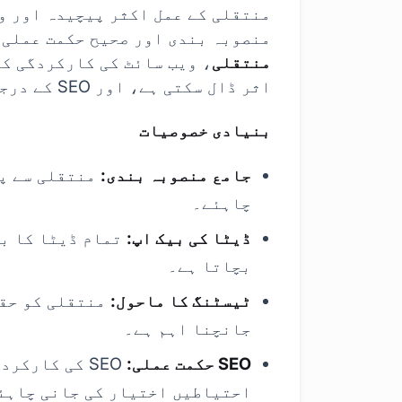
منتقلی کے عمل اکثر پیچیدہ اور و
منصوبہ بندی اور صحیح حکمت عملی 
منتقلی
، ویب سائٹ کی کارکردگی کو
اثر ڈال سکتی ہے، اور SEO کے درجہ بندوں میں کمی کر سکتی ہے۔
بنیادی خصوصیات
جامع منصوبہ بندی:
منتقلی سے پہ
چاہئے۔
ڈیٹا کی بیک اپ:
تمام ڈیٹا کا بی
بچاتا ہے۔
ٹیسٹنگ کا ماحول:
منتقلی کو حقی
جانچنا اہم ہے۔
SEO حکمت عملی:
SEO کی کارک
احتیاطیں اختیار کی جانی چاہئ