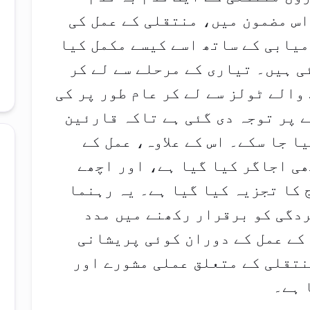
اس مضمون میں، منتقلی کے عمل کی
میابی کے ساتھ اسے کیسے مکمل کیا
ئی ہیں۔ تیاری کے مرحلے سے لے کر
الے ٹولز سے لے کر عام طور پر کی
 پر توجہ دی گئی ہے تاکہ قارئین
ا جا سکے۔ اس کے علاوہ، عمل کے
ی اجاگر کیا گیا ہے، اور اچھے
 کا تجزیہ کیا گیا ہے۔ یہ رہنما
 سائٹ کی SEO کارکردگی کو برقرار رکھنے میں مدد
کے عمل کے دوران کوئی پریشانی
نتقلی کے متعلق عملی مشورے اور
 ہے۔