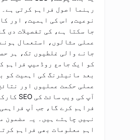
رہنما اصول فراہم کرتی ہے۔ 
نوعیت، اس کی اہمیت، اور کا
جا سکتا ہے، کی تفصیلات دی گ
عملی مثالوں، استعمال ہونے و
جانے والی غلطیوں تک، ہر حصے
کو ایک جامع روڈمیپ فراہم کی
بعد مانیٹرنگ کی اہمیت کو بھ
عملی حکمت عملیوں اور نتائج
آپ کی ویب
فراہم کرے گا، جب آپ فراہمی 
نہیں چاہتے ہیں۔ یہ مضمون م
اہم معلومات بھی فراہم کرتا