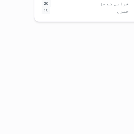
خرابی کے حل
20
جنرل
15