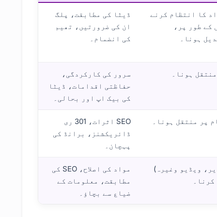
ٹ کا مختلف CMS (مواد کا انتظام کرنے
ڈیٹا کی مطابقت، پلگ
 کے طور پر،
ان کی ضرورتیں، تھیم
کی انضمام۔
منتقل ہونا۔
سرور کی کارکردگی،
حفاظتی اقدامات، ڈیٹا
کی بیک اپ اور بحالی۔
م پر منتقل ہونا۔
SEO اثرات، 301 ری
ڈائریکشنز، برانڈ کی
پہچان۔
یر، ویڈیو وغیرہ)
مواد کی اصلاح، SEO کی
 کرنا۔
مطابقت، معلومات کے
ضیاع سے بچاؤ۔
منتقلی: قدم