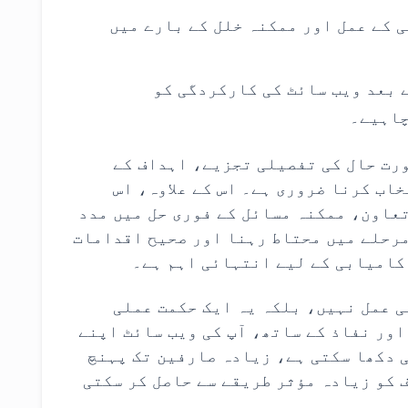
 کے عمل اور ممکنہ خلل کے بارے میں
 بعد ویب سائٹ کی کارکردگی کو
چاہیے۔
رت حال کی تفصیلی تجزیے، اہداف کے
اب کرنا ضروری ہے۔ اس کے علاوہ، اس
تعاون، ممکنہ مسائل کے فوری حل میں مدد
مرحلے میں محتاط رہنا اور صحیح اقدامات
کامیابی کے لیے انتہائی اہم ہے۔
 عمل نہیں، بلکہ یہ ایک حکمت عملی
اور نفاذ کے ساتھ، آپ کی ویب سائٹ اپنے
 دکھا سکتی ہے، زیادہ صارفین تک پہنچ
 کو زیادہ مؤثر طریقے سے حاصل کر سکتی