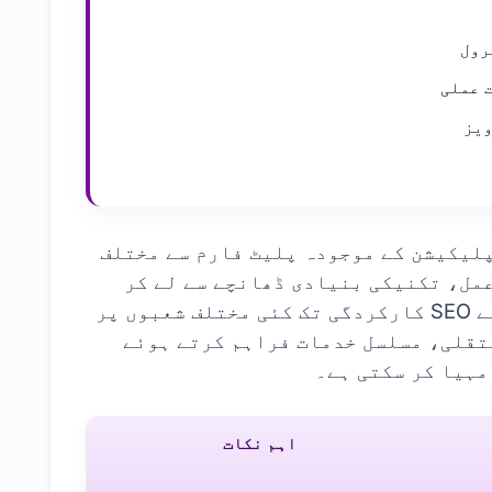
رول
 عملی
ویز
پلیکیشن کے موجودہ پلیٹ فارم سے مختلف
عمل، تکنیکی بنیادی ڈھانچے سے لے کر
مواد کے انتظام، صارف کے تجربے سے SEO کارکردگی تک کئی مختلف شعبوں پر
تقلی، مسلسل خدمات فراہم کرتے ہوئے
مہیا کر سکتی ہے۔
اہم نکات