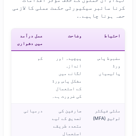
کرنا سائبر سیکیورٹی حکمت عملی کا لازمی
حصہ ہونا چاہیے۔.
احتیاط
وضاحت
عمل درآمد
میں دشواری
مضبوط پاس
پیچیدہ اور
کم
ورڈ
اندازہ
پالیسیاں
لگانے میں
مشکل پاس ورڈ
کے استعمال
کی ضرورت ہے۔
ملٹی فیکٹر
صارفین کی
درمیانی
توثیق (MFA)
تصدیق کے لیے
متعدد طریقے
استعمال