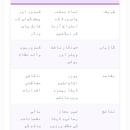
طریقہ
تمام ممکنہ
کمزور اور
پاس ورڈ کے
پیش گوئی کے
امتزاج آزما
قابل پاس
کر دیکھیں
ورڈز
گاڑیاں
خودکار سافٹ
کمزوریوں
ویئر اور
والے نظام
بوٹس
مقاصد
یوزر
ناکافی
اکاؤنٹس،
حفاظتی
ڈیٹا بیسز،
اقدامات
ویب سائٹس
نتائج
غیر مجاز
مالی
رسائی، ڈیٹا
نقصانات،
کی خلاف ورزی،
ساکھ کو