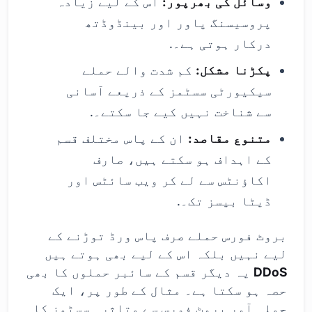
وسائل کی بھرپور:
اس کے لیے زیادہ
پروسیسنگ پاور اور بینڈوڈتھ
درکار ہوتی ہے۔.
پکڑنا مشکل:
کم شدت والے حملے
سیکیورٹی سسٹمز کے ذریعے آسانی
سے شناخت نہیں کیے جا سکتے۔.
متنوع مقاصد:
ان کے پاس مختلف قسم
کے اہداف ہو سکتے ہیں، صارف
اکاؤنٹس سے لے کر ویب سائٹس اور
ڈیٹا بیسز تک۔.
بروٹ فورس حملے صرف پاس ورڈ توڑنے کے
لیے نہیں بلکہ اس کے لیے بھی ہوتے ہیں
DDoS
یہ دیگر قسم کے سائبر حملوں کا بھی
حصہ ہو سکتا ہے۔ مثال کے طور پر، ایک
حملہ آور بروٹ فورس سے متاثرہ سسٹمز کا