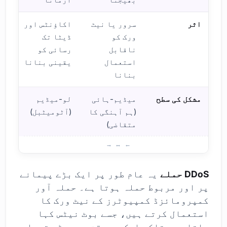
اثر
سرور یا نیٹ
اکاؤنٹس اور
ورک کو
ڈیٹا تک
ناقابل
رسائی کو
استعمال
یقینی بنانا
بنانا
مشکل کی سطح
میڈیم-ہائی
لو-میڈیم
(ہم آہنگی کا
(آٹومیٹبل)
متقاضی)
DDoS بمقابلہ بروٹ فورس کے فر
DDoS حملے
یہ عام طور پر ایک بڑے پیمانے
پر اور مربوط حملہ ہوتا ہے۔ حملہ آور
کمپرومائزڈ کمپیوٹرز کے نیٹ ورک کا
استعمال کرتے ہیں، جسے بوٹ نیٹس کہا
جاتا ہے، تاکہ ایک ہی وقت میں بڑی تعداد