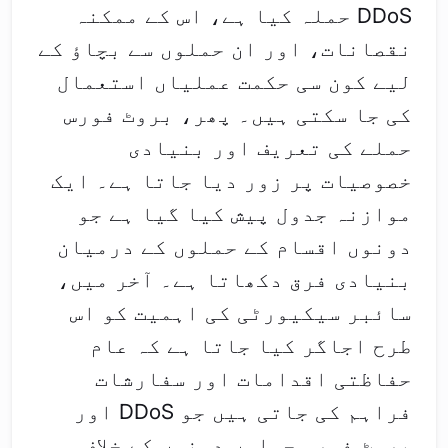
DDoS حملہ کیا ہے، اس کے ممکنہ
نقصانات، اور ان حملوں سے بچاؤ کے
لیے کون سی حکمت عملیاں استعمال
کی جا سکتی ہیں۔ پھر، بروٹ فورس
حملے کی تعریف اور بنیادی
خصوصیات پر زور دیا جاتا ہے۔ ایک
موازنہ جدول پیش کیا گیا ہے جو
دونوں اقسام کے حملوں کے درمیان
بنیادی فرق دکھاتا ہے۔ آخر میں،
سائبر سیکیورٹی کی اہمیت کو اس
طرح اجاگر کیا جاتا ہے کہ عام
حفاظتی اقدامات اور سفارشات
فراہم کی جاتی ہیں جو DDoS اور
بروٹ فورس حملوں دونوں کے خلاف