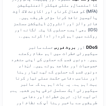
کا استعمال، ملٹی فیکٹر آتھنٹیکیشن
(MFA) کو فعال کرنا، اور اکاؤنٹ لاک آؤٹ
پالیسیز نافذ کرنا مؤثر طریقے ہیں۔
فائر والز اور انٹروژن ڈیٹیکشن سسٹمز
(IDS) بھی ایسے حملوں کا پتہ لگانے اور
روکنے میں اہم کردار ادا کرتے ہیں۔.
DDoS
اور
بروٹ فورس
حملے سائبر
سیکیورٹی خطرات میں اہم مقام رکھتے
ہیں۔ دونوں قسم کے حملوں کی اپنی منفرد
خصوصیات اور مقاصد ہوتے ہیں۔ لہٰذا،
دونوں قسم کے حملوں کے لیے تیار رہنا
اور مناسب دفاعی حکمت عملی تیار کرنا
بہت اہم ہے۔ یہ بات اہم ہے کہ سائبر
سیکیورٹی ایک مسلسل ترقی پذیر شعبہ ہے،
اس لیے تازہ ترین خطرات اور دفاعی
طریقوں سے باخبر رہنا آپ کے نظام اور