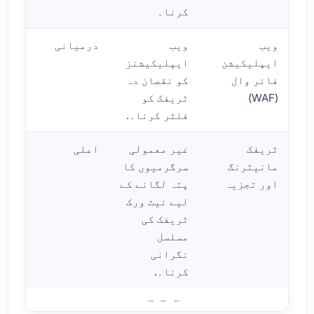
کرنا۔
ویب
ویب
درمیانی
ایپلیکیشن
ایپلیکیشنز
فائر وال
کو نقصان دہ
(WAF)
ٹریفک کو
فلٹر کرنا۔.
ٹریفک
غیر معمولی
اعلی
مانیٹرنگ
سرگرمیوں کا
اور تجزیہ
پتہ لگانے کے
لیے نیٹ ورک
ٹریفک کی
مسلسل
نگرانی
کرنا۔.
ڈی ڈ