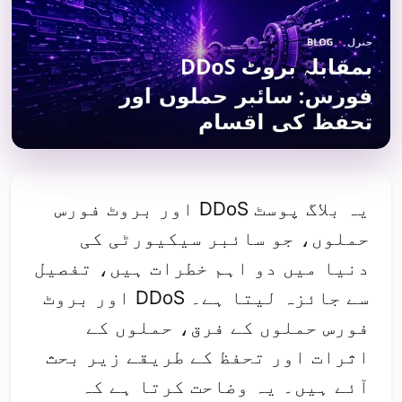
یہ بلاگ پوسٹ DDoS اور بروٹ فورس
حملوں، جو سائبر سیکیورٹی کی
دنیا میں دو اہم خطرات ہیں، تفصیل
سے جائزہ لیتا ہے۔ DDoS اور بروٹ
فورس حملوں کے فرق، حملوں کے
اثرات اور تحفظ کے طریقے زیر بحث
آئے ہیں۔ یہ وضاحت کرتا ہے کہ