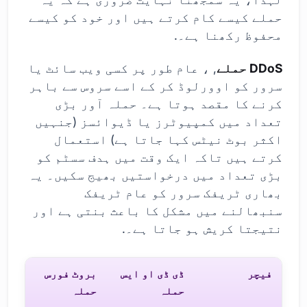
حملے کیسے کام کرتے ہیں اور خود کو کیسے
محفوظ رکھنا ہے۔.
DDoS حملے
, ، عام طور پر کسی ویب سائٹ یا
سرور کو اوورلوڈ کر کے اسے سروس سے باہر
کرنے کا مقصد ہوتا ہے۔ حملہ آور بڑی
تعداد میں کمپیوٹرز یا ڈیوائسز (جنہیں
اکثر بوٹ نیٹس کہا جاتا ہے) استعمال
کرتے ہیں تاکہ ایک وقت میں ہدف سسٹم کو
بڑی تعداد میں درخواستیں بھیج سکیں۔ یہ
بھاری ٹریفک سرور کو عام ٹریفک
سنبھالنے میں مشکل کا باعث بنتی ہے اور
نتیجتا کریش ہو جاتا ہے۔.
فیچر
ڈی ڈی او ایس
بروٹ فورس
حملہ
حملہ