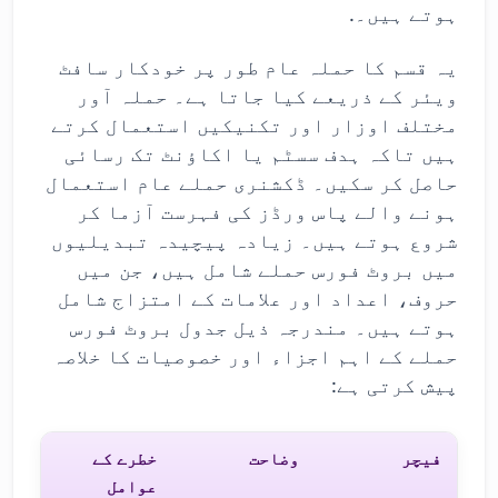
ہوتے ہیں۔.
یہ قسم کا حملہ عام طور پر خودکار سافٹ
ویئر کے ذریعے کیا جاتا ہے۔ حملہ آور
مختلف اوزار اور تکنیکیں استعمال کرتے
ہیں تاکہ ہدف سسٹم یا اکاؤنٹ تک رسائی
حاصل کر سکیں۔ ڈکشنری حملے عام استعمال
ہونے والے پاس ورڈز کی فہرست آزما کر
شروع ہوتے ہیں۔ زیادہ پیچیدہ تبدیلیوں
میں بروٹ فورس حملے شامل ہیں، جن میں
حروف، اعداد اور علامات کے امتزاج شامل
ہوتے ہیں۔ مندرجہ ذیل جدول بروٹ فورس
حملے کے اہم اجزاء اور خصوصیات کا خلاصہ
پیش کرتی ہے:
فیچر
وضاحت
خطرے کے
عوامل