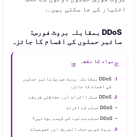
اختیار کی جا سکتی ہیں۔.
DDoS بمقابلہ بروٹ فورس:
سائبر حملوں کی اقسام کا جائزہ
مواد کا نقشہ
DDoS بمقابلہ بروٹ فورس: سائبر حملوں
کی اقسام کا جائزہ
DDoS حملہ: اثرات اور حفاظتی طریقے
DDoS حملے کے اثرات
DDoS حملے سے خود کو کیسے بچائیں؟
بروٹ فورس حملہ: تعریف اور خصوصیات