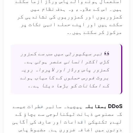
استعمال ہونے والے پاس ورڈز آزما سکتے
ہیں۔ اس کے علاوہ، وہ ہدف نظام میں
کمزوریوں اور کمزوریوں کی نشاندہی کر
سکتے ہیں اور اپنے حملے انہی نکات پر
مرکوز کر سکتے ہیں۔.
سائبر سیکیورٹی میں سب سے کمزور
کڑی اکثر انسانی عنصر ہوتی ہے۔
کمزور پاس ورڈز اور لاپرواہ رویہ
بروٹ فورس حملوں کے کامیاب ہونے
کے امکانات کو بڑھا دیتا ہے۔.
DDoS بمقابلہ
پیچیدہ سائبر خطرات جیسے
کہ مصنوعی ذہانت ٹیکنالوجی سے بچاؤ کے
لیے، تکنیکی اقدامات اور صارف کی آگاہی
دونوں میں اضافہ ضروری ہے۔ مضبوط پاس