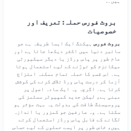
ہیں۔.
بروٹ فورس حملہ: تعریف اور
خصوصیات
بروٹ فورس
ہیکنگ ایک ایسا طریقہ ہے جو
سائبر دنیا میں اکثر دیکھا جاتا ہے اور
عام طور پر پاس ورڈز یا دیگر سیکیورٹی
میکانزم کو توڑنے کے لیے استعمال ہوتا
ہے۔ اس قسم کا حملہ تمام ممکنہ امتزاج
آزما کر درست پاس ورڈ تلاش کرنے کی کوشش
کرتا ہے۔ اگرچہ یہ ایک سادہ اصول پر
مبنی ہے، لیکن جدید کمپیوٹر سسٹمز کی
پروسیسنگ طاقت کی بدولت یہ بہت مؤثر ہو
سکتا ہے۔ وہ صارفین جو کمزور یا اندازہ
لگانے کے قابل پاس ورڈز استعمال کرتے
ہیں، خاص طور پر ایسے حملوں کے لیے حساس