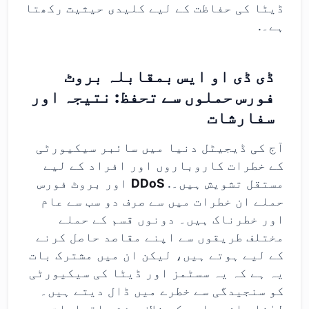
ڈیٹا کی حفاظت کے لیے کلیدی حیثیت رکھتا
ہے۔.
ڈی ڈی او ایس بمقابلہ بروٹ
فورس حملوں سے تحفظ: نتیجہ اور
سفارشات
آج کی ڈیجیٹل دنیا میں سائبر سیکیورٹی
کے خطرات کاروباروں اور افراد کے لیے
مستقل تشویش ہیں۔.
DDoS
اور بروٹ فورس
حملے ان خطرات میں سے صرف دو سب سے عام
اور خطرناک ہیں۔ دونوں قسم کے حملے
مختلف طریقوں سے اپنے مقاصد حاصل کرنے
کے لیے ہوتے ہیں، لیکن ان میں مشترک بات
یہ ہے کہ یہ سسٹمز اور ڈیٹا کی سیکیورٹی
کو سنجیدگی سے خطرے میں ڈال دیتے ہیں۔
لہٰذا، ان حملوں کے خلاف مؤثر اقدامات