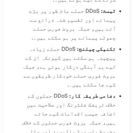
ٹیسٹ:
DDoS حملے عام طور پر بڑے
پیمانے اور تقسیم شدہ ذرائع سے
آتے ہیں، جبکہ بروٹ فورس حملے
چھوٹے پیمانے پر ہو سکتے ہیں۔.
تکنیکی چیلنج:
DDoS حملے زیادہ
پیچیدہ ہو سکتے ہیں کیونکہ ان کے
لیے ہم آہنگی درکار ہوتی ہے، جبکہ
بروٹ فورس حملے خودکار طریقوں سے
کیے جا سکتے ہیں۔.
دفاعی طریقہ کار:
DDoS حملوں کے
خلاف ٹریفک فلٹرنگ اور صلاحیت میں
اضافہ جیسے اقدامات کیے جاتے
ہیں، جبکہ بروٹ فورس حملوں کے خلاف
مضبوط پاس ورڈ پالیسیز اور ملٹی