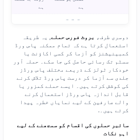
ہے
ہے
DDoS بمقابلہ بروٹ فورس: سائبر حملوں
دوسری طرف،
بروٹ فورس حملے
, یہ طریقہ
استعمال کرتا ہے کہ تمام ممکنہ پاس ورڈ
کمبینیشنز کو آزما کر کسی اکاؤنٹ یا
سسٹم تک رسائی حاصل کی جا سکے۔ حملہ آور
خودکار ٹولز کے ذریعے مختلف پاس ورڈز
جلدی سے آزما کر درست پاس ورڈ تلاش کرنے
کی کوشش کرتے ہیں۔ ایسے حملے کمزور یا
قابل اندازہ پاس ورڈز استعمال کرنے
والے صارفین کے لیے نمایاں خطرہ پیدا
کرتے ہیں۔.
سائبر حملوں کی اقسام کو سمجھنے کے لیے
اہم نکات