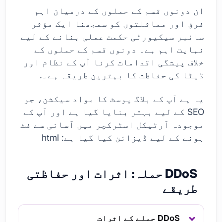
ان دونوں قسم کے حملوں کے درمیان اہم
فرق اور مماثلتوں کو سمجھنا ایک مؤثر
سائبر سیکیورٹی حکمت عملی بنانے کے لیے
نہایت اہم ہے۔ دونوں قسم کے حملوں کے
خلاف پیشگی اقدامات کرنا آپ کے نظام اور
ڈیٹا کی حفاظت کا بہترین طریقہ ہے۔.
یہ ہے آپ کے بلاگ پوسٹ کا مواد سیکشن، جو
SEO کے لیے بہتر بنایا گیا ہے اور آپ کے
موجودہ آرٹیکل اسٹرکچر میں آسانی سے فٹ
ہونے کے لیے ڈیزائن کیا گیا ہے: html
DDoS حملہ: اثرات اور حفاظتی
طریقے
DDoS حملے کے اثرات