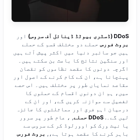
DDoS (ڈسٹری بیوٹڈ ڈینائل آف سروس)
اور
بروٹ فورس
حملے دو مختلف قسم کے حملے
ہیں جو سائبر دنیا میں اکثر پیش آتے ہیں
اور سنگین نتائج کا باعث بن سکتے ہیں۔
اگرچہ دونوں کا مقصد نظاموں کو نقصان
پہنچانا ہے، ان کے کام کرنے کے اصول اور
مقاصد نمایاں طور پر مختلف ہیں۔ اس حصے
میں، ہم ان دونوں اقسام کے حملوں کا
تفصیل سے موازنہ کریں گے، اور ان کے
درمیان اہم فرق اور مماثلتوں کا جائزہ
لیں گے۔.
DDoS حملے
, ، عام طور پر سرور
یا نیٹ ورک کو اوورلوڈ کر کے سروس سے
باہر کرنے کا مقصد ہوتا ہے،,
بروٹ فورس