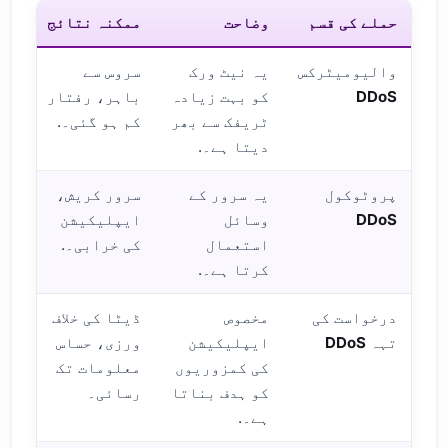
حملے کی قسم
وضاحت
ممکنہ نتائج
والیومیٹرکس
یہ نیٹ ورک
سروس سے
DDoS
کو بہت زیادہ
باہر، رفتار
ٹریفک سے بھر
کم ہو گئی۔.
دیتا ہے۔.
پروٹوکول
یہ سرور کے
سرور کریش،
DDoS
وسائل
ایپلیکیشن
استعمال
کی خرابی۔.
کرتا ہے۔.
درخواست کی
مخصوص
ڈیٹا کی خلاف
تہہ
DDoS
ایپلیکیشن
ورزی، حساس
کی کمزوریوں
معلومات تک
کو ہدف بناتا
رسائی۔
ہے۔.