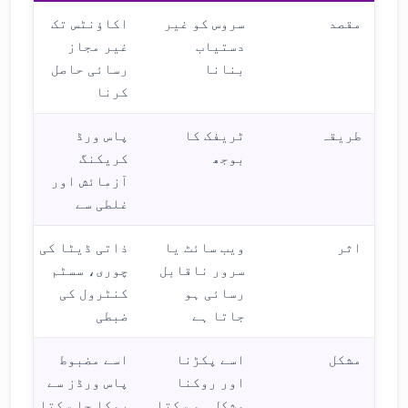
مقصد
سروس کو غیر
اکاؤنٹس تک
دستیاب
غیر مجاز
بنانا
رسائی حاصل
کرنا
طریقہ
ٹریفک کا
پاس ورڈ
بوجھ
کریکنگ
آزمائش اور
غلطی سے
اثر
ویب سائٹ یا
ذاتی ڈیٹا کی
سرور ناقابل
چوری، سسٹم
رسائی ہو
کنٹرول کی
جاتا ہے
ضبطی
مشکل
اسے پکڑنا
اسے مضبوط
اور روکنا
پاس ورڈز سے
مشکل ہو سکتا
روکا جا سکتا