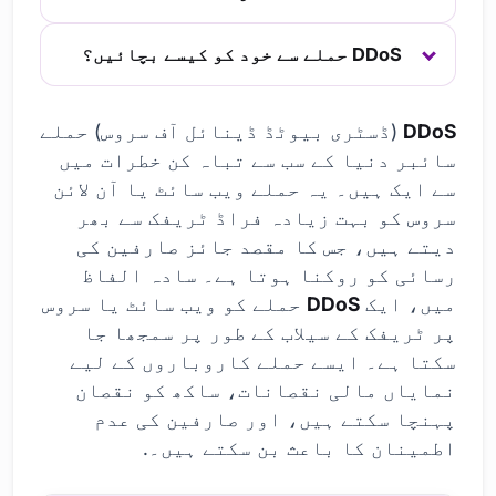
DDoS حملے سے خود کو کیسے بچائیں؟
DDoS
(ڈسٹری بیوٹڈ ڈینائل آف سروس) حملے
سائبر دنیا کے سب سے تباہ کن خطرات میں
سے ایک ہیں۔ یہ حملے ویب سائٹ یا آن لائن
سروس کو بہت زیادہ فراڈ ٹریفک سے بھر
دیتے ہیں، جس کا مقصد جائز صارفین کی
رسائی کو روکنا ہوتا ہے۔ سادہ الفاظ
میں، ایک
DDoS
حملے کو ویب سائٹ یا سروس
پر ٹریفک کے سیلاب کے طور پر سمجھا جا
سکتا ہے۔ ایسے حملے کاروباروں کے لیے
نمایاں مالی نقصانات، ساکھ کو نقصان
پہنچا سکتے ہیں، اور صارفین کی عدم
اطمینان کا باعث بن سکتے ہیں۔.