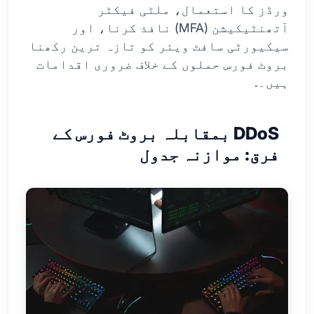
ورڈز کا استعمال، ملٹی فیکٹر
آتھنٹیکیشن (MFA) نافذ کرنا، اور
سیکیورٹی سافٹ ویئر کو تازہ ترین رکھنا
بروٹ فورس حملوں کے خلاف ضروری اقدامات
ہیں۔.
DDoS بمقابلہ بروٹ فورس کے
فرق: موازنہ جدول