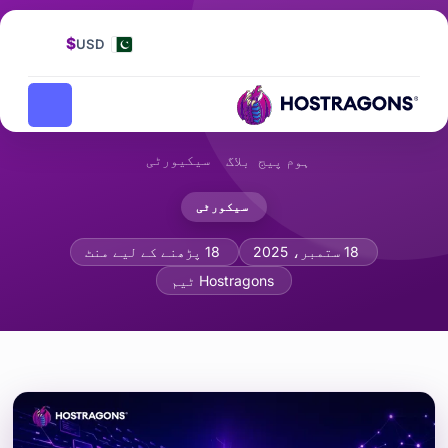
$
USD
سیکیورٹی
ہوم پیج
بلاگ
سیکورٹی
DDoS بمقابلہ بروٹ فورس: سائبر حملوں اور تحفظ کی اقسام
18 ستمبر، 2025
18 پڑھنے کے لیے منٹ
Hostragons ٹیم