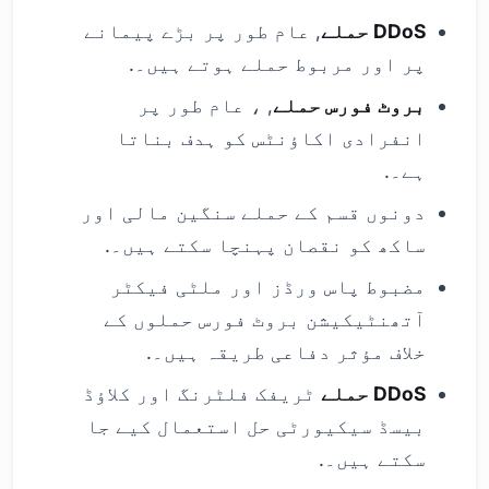
DDoS حملے
, عام طور پر بڑے پیمانے
پر اور مربوط حملے ہوتے ہیں۔.
بروٹ فورس حملے
, ، عام طور پر
انفرادی اکاؤنٹس کو ہدف بناتا
ہے۔.
دونوں قسم کے حملے سنگین مالی اور
ساکھ کو نقصان پہنچا سکتے ہیں۔.
مضبوط پاس ورڈز اور ملٹی فیکٹر
آتھنٹیکیشن بروٹ فورس حملوں کے
خلاف مؤثر دفاعی طریقہ ہیں۔.
DDoS حملے
ٹریفک فلٹرنگ اور کلاؤڈ
بیسڈ سیکیورٹی حل استعمال کیے جا
سکتے ہیں۔.