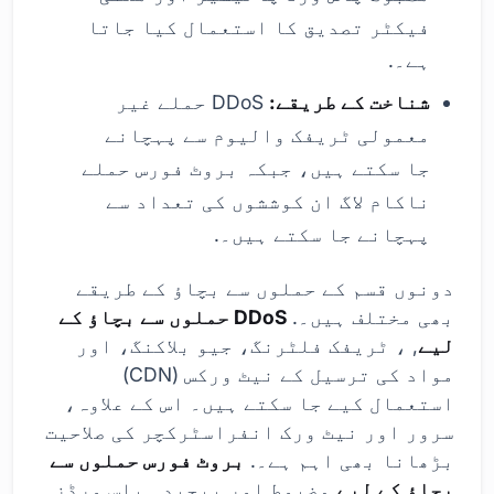
فیکٹر تصدیق کا استعمال کیا جاتا
ہے۔.
شناخت کے طریقے:
DDoS حملے غیر
معمولی ٹریفک والیوم سے پہچانے
جا سکتے ہیں، جبکہ بروٹ فورس حملے
ناکام لاگ ان کوششوں کی تعداد سے
پہچانے جا سکتے ہیں۔.
دونوں قسم کے حملوں سے بچاؤ کے طریقے
بھی مختلف ہیں۔.
DDoS حملوں سے بچاؤ کے
لیے
, ، ٹریفک فلٹرنگ، جیو بلاکنگ، اور
مواد کی ترسیل کے نیٹ ورکس (CDN)
استعمال کیے جا سکتے ہیں۔ اس کے علاوہ،
سرور اور نیٹ ورک انفراسٹرکچر کی صلاحیت
بڑھانا بھی اہم ہے۔.
بروٹ فورس حملوں سے
بچاؤ کے لیے
مضبوط اور پیچیدہ پاس ورڈز