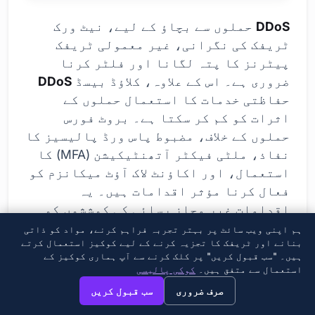
DDoS
حملوں سے بچاؤ کے لیے، نیٹ ورک
ٹریفک کی نگرانی، غیر معمولی ٹریفک
پیٹرنز کا پتہ لگانا اور فلٹر کرنا
ضروری ہے۔ اس کے علاوہ، کلاؤڈ بیسڈ
DDoS
حفاظتی خدمات کا استعمال حملوں کے
اثرات کو کم کر سکتا ہے۔ بروٹ فورس
حملوں کے خلاف، مضبوط پاس ورڈ پالیسیز کا
نفاذ، ملٹی فیکٹر آتھنٹیکیشن (MFA) کا
استعمال، اور اکاؤنٹ لاک آؤٹ میکانزم کو
فعال کرنا مؤثر اقدامات ہیں۔ یہ
اقدامات غیر مجاز رسائی کی کوششوں کو
بہت کم کرتے ہیں۔.
ہم اپنی ویب سائٹ پر بہتر تجربہ فراہم کرنے، مواد کو ذاتی
بنانے اور ٹریفک کا تجزیہ کرنے کے لیے کوکیز استعمال کرتے
ہیں۔ "سب قبول کریں" پر کلک کرنے سے آپ ہماری کوکیز کے
تحفظ کے طریقے
استعمال سے متفق ہیں۔
کوکی پالیسی
×
→
View this page in English?
صرف ضروری
سب قبول کریں
مضبوط اور منفرد پاس ورڈز