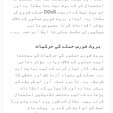
استعمال کر کے بوٹ نیٹ بنا سکتا ہے اور
اس بوٹ نیٹ کے ذریعے DDoS حملے شروع کر
سکتا ہے۔ لہٰذا، بروٹ فورس حملوں کے خلاف
مؤثر اقدامات کرنا مجموعی سائبر
سیکیورٹی حکمت عملی کا ایک اہم حصہ ہے۔.
بروٹ فورس حملے کی حرکیات
بروٹ فورس حملوں کی حرکیات کو سمجھنا
ایسے حملوں کے خلاف زیادہ مؤثر دفاعی
طریقہ کار تیار کرنے کے لیے نہایت اہم
ہے۔ حملے کی بنیاد آزمائش اور غلطی کا
طریقہ ہے۔ تاہم، حملہ آور اس طریقے کو
بہتر بنانے اور کامیابی کے امکانات
بڑھانے کے لیے مختلف تکنیکیں استعمال
کرتے ہیں۔ مثال کے طور پر، اپنے پاس ورڈ
لسٹ کو اپ ڈیٹ کر کے، وہ پہلے عام