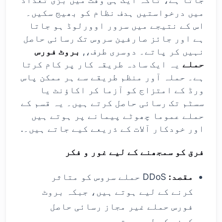
میں درخواستیں ہدف نظام کو بھیج سکیں۔
اس کے نتیجے میں سرور اوورلوڈ ہو جاتا
ہے اور جائز صارفین سروس تک رسائی حاصل
نہیں کر پاتے۔ دوسری طرف،,
بروٹ فورس
حملے
یہ ایک سادہ طریقہ کار پر کام کرتا
ہے۔ حملہ آور منظم طریقے سے ہر ممکن پاس
ورڈ کے امتزاج کو آزما کر اکاؤنٹ یا
سسٹم تک رسائی حاصل کرتے ہیں۔ یہ قسم کے
حملے عموما چھوٹے پیمانے پر ہوتے ہیں
اور خودکار آلات کے ذریعے کیے جاتے ہیں۔.
فرق کو سمجھنے کے لیے غور و فکر
مقصد:
DDoS حملے سروس کو متاثر
کرنے کے لیے ہوتے ہیں، جبکہ بروٹ
فورس حملے غیر مجاز رسائی حاصل
کرنے کے لیے ہوتے ہیں۔.