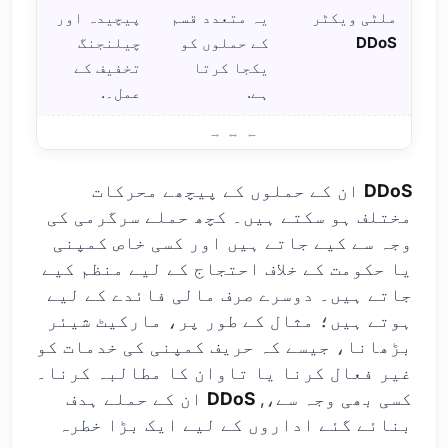
ملٹی ویکٹر
یہ متعدد قسم
پیچیدہ اور
DDoS
کے حملوں کو
چیلنجنگ
یکجا کرتا
تخفیف کے
ہے.
عمل۔.
DDoS حملہ: اثرات اور ح
DDoS
ان کے حملوں کے پیچھے محرکات
مختلف ہو سکتے ہیں۔ کچھ حملے سرگرمی کی
وجہ سے کیے جاتے ہیں اور کسی خاص کمپنی
یا حکومت کے خلاف احتجاج کے لیے منظم کیے
جاتے ہیں۔ دوسرے صرف مالی فائدے کے لیے
ہوتے ہیں؛ مثال کے طور پر، مارکیٹ شیئر
بڑھانا، جیسے کہ حریف کمپنی کی خدمات کو
غیر فعال کرنا یا تاوان کا مطالبہ کرنا۔
کسی بھی وجہ سے،,
DDoS
ان کے حملے ہدف
بنائے گئے اداروں کے لیے ایک بڑا خطرہ