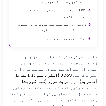
بروٹ فورس حملے کی حرکیات
DDoS بمقابلہ بروٹ فورس کے فرق:
موازنہ جدول
ڈی ڈی او ایس بمقابلہ بروٹ فورس حملوں
سے تحفظ: نتیجہ اور سفارشات
اکثر پوچھے گئے سوالات
سائبر سیکیورٹی کے خطرات روز بروز
زیادہ پیچیدہ اور متنوع ہوتے جا رہے
ہیں۔ ان خطرات میں سے دو سب سے عام اور
خطرناک ہیں
DDoS (ڈسٹری بیوٹڈ ڈینائل
آف سروس)
اور
بروٹ فورس (کبا کوویت)
حملے۔ دونوں قسم کے حملے مختلف طریقوں
سے سسٹمز کو نقصان پہنچانے کا ہدف رکھتے
ہیں اور سنگین نتائج بھی ہو سکتے ہیں۔
لہٰذا، یہ سمجھنا نہایت ضروری ہے کہ یہ