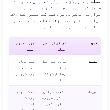
حملے
پاس ورڈز یا دیگر تصدیقی معلومات
حاصل کرنے پر توجہ مرکوز کرتا ہے۔ یہ
موازنہ آپ کو دونوں قسم کے حملوں کے خلاف
زیادہ باخبر اور مؤثر دفاعی حکمت عملی
تیار کرنے میں مدد دے گا۔.
فیچر
ڈی ڈی او ایس
بروٹ فورس
حملہ
حملہ
مقصد
سروس میں خلل
غیر مجاز
ڈالنا،
رسائی، پاس
وسائل کو ختم
ورڈ کیپچر
کرنا
طریقہ
متعدد ذرائع
ممکنہ پاس
سے غیر ضروری
ورڈ کے
درخواستیں
امتزاج
بھیجنا
آزمانا