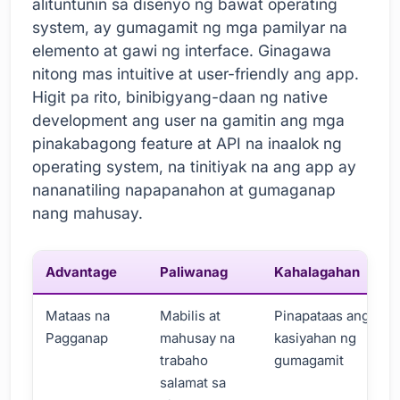
alituntunin sa disenyo ng bawat operating
system, ay gumagamit ng mga pamilyar na
elemento at gawi ng interface. Ginagawa
nitong mas intuitive at user-friendly ang app.
Higit pa rito, binibigyang-daan ng native
development ang user na gamitin ang mga
pinakabagong feature at API na inaalok ng
operating system, na tinitiyak na ang app ay
nananatiling napapanahon at gumaganap
nang mahusay.
Advantage
Paliwanag
Kahalagahan
Mataas na
Mabilis at
Pinapataas ang
Pagganap
mahusay na
kasiyahan ng
trabaho
gumagamit
salamat sa