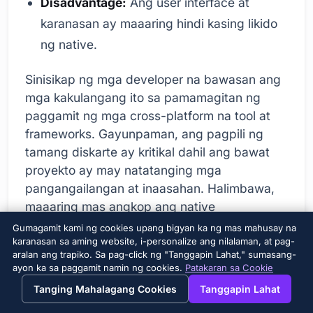
Disadvantage:
Ang user interface at
karanasan ay maaaring hindi kasing likido
ng native.
Sinisikap ng mga developer na bawasan ang
mga kakulangang ito sa pamamagitan ng
paggamit ng mga cross-platform na tool at
frameworks. Gayunpaman, ang pagpili ng
tamang diskarte ay kritikal dahil ang bawat
proyekto ay may natatanging mga
pangangailangan at inaasahan. Halimbawa,
maaaring mas angkop ang native
development para sa mga larong may mataas
Gumagamit kami ng cookies upang bigyan ka ng mas mahusay na
na performance o kumplikadong mga
karanasan sa aming website, i-personalize ang nilalaman, at pag-
aralan ang trapiko. Sa pag-click ng "Tanggapin Lahat," sumasang-
application ng graphics, habang ang cross-
ayon ka sa paggamit namin ng cookies.
Patakaran sa Cookie
platform na development ay maaaring isang
→
×
View this page in English?
Tanging Mahalagang Cookies
Tanggapin Lahat
mas lohikal na opsyon para sa mga