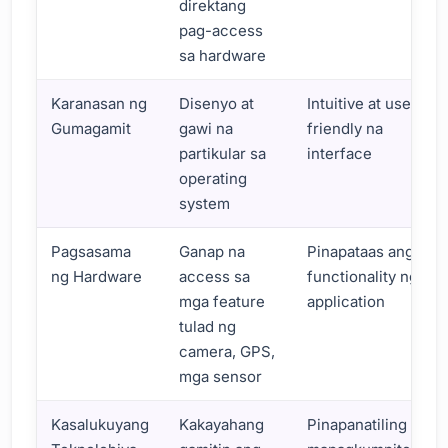
direktang
pag-access
sa hardware
Karanasan ng
Disenyo at
Intuitive at user-
Gumagamit
gawi na
friendly na
partikular sa
interface
operating
system
Pagsasama
Ganap na
Pinapataas ang
ng Hardware
access sa
functionality ng
mga feature
application
tulad ng
camera, GPS,
mga sensor
Kasalukuyang
Kakayahang
Pinapanatiling