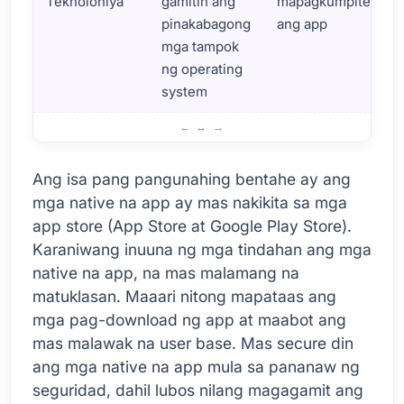
Teknolohiya
gamitin ang
mapagkumpitensya
pinakabagong
ang app
mga tampok
ng operating
system
Mga Bentahe ng Native Mobile App Development
Ang isa pang pangunahing bentahe ay ang
mga native na app ay mas nakikita sa mga
app store (App Store at Google Play Store).
Karaniwang inuuna ng mga tindahan ang mga
native na app, na mas malamang na
matuklasan. Maaari nitong mapataas ang
mga pag-download ng app at maabot ang
mas malawak na user base. Mas secure din
ang mga native na app mula sa pananaw ng
seguridad, dahil lubos nilang magagamit ang