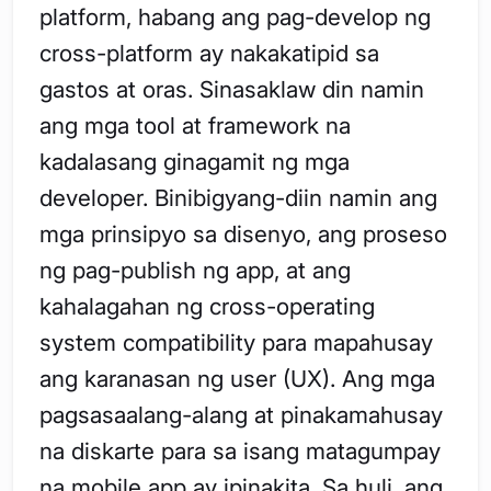
platform, habang ang pag-develop ng
cross-platform ay nakakatipid sa
gastos at oras. Sinasaklaw din namin
ang mga tool at framework na
kadalasang ginagamit ng mga
developer. Binibigyang-diin namin ang
mga prinsipyo sa disenyo, ang proseso
ng pag-publish ng app, at ang
kahalagahan ng cross-operating
system compatibility para mapahusay
ang karanasan ng user (UX). Ang mga
pagsasaalang-alang at pinakamahusay
na diskarte para sa isang matagumpay
na mobile app ay ipinakita. Sa huli, ang