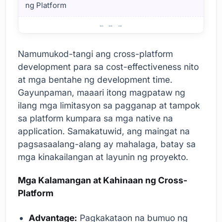
ng Platform
Mga Benepisyo at Disadvantages ng Cross-Platform Dev
Namumukod-tangi ang cross-platform
development para sa cost-effectiveness nito
at mga bentahe ng development time.
Gayunpaman, maaari itong magpataw ng
ilang mga limitasyon sa pagganap at tampok
sa platform kumpara sa mga native na
application. Samakatuwid, ang maingat na
pagsasaalang-alang ay mahalaga, batay sa
mga kinakailangan at layunin ng proyekto.
Mga Kalamangan at Kahinaan ng Cross-
Platform
Advantage:
Pagkakataon na bumuo ng