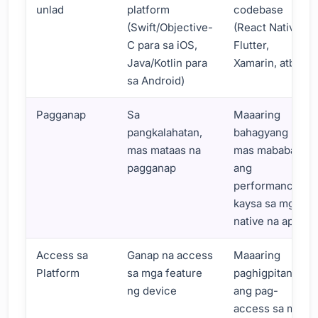
unlad
platform
codebase
(Swift/Objective-
(React Native,
C para sa iOS,
Flutter,
Java/Kotlin para
Xamarin, atbp.)
sa Android)
Pagganap
Sa
Maaaring
pangkalahatan,
bahagyang
mas mataas na
mas mababa
pagganap
ang
performance
kaysa sa mga
native na app
Access sa
Ganap na access
Maaaring
Platform
sa mga feature
paghigpitan
ng device
ang pag-
access sa mga