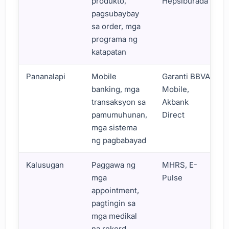
produkto,
Hepsiburada
pagsubaybay
sa order, mga
programa ng
katapatan
Pananalapi
Mobile
Garanti BBVA
banking, mga
Mobile,
transaksyon sa
Akbank
pamumuhunan,
Direct
mga sistema
ng pagbabayad
Kalusugan
Paggawa ng
MHRS, E-
mga
Pulse
appointment,
pagtingin sa
mga medikal
na rekord,