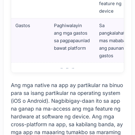
feature ng
device
Gastos
Paghiwalayin
Sa
ang mga gastos
pangkalahatan,
sa pagpapaunlad
mas mababa
bawat platform
ang paunang
gastos
Mga Pagkakaiba sa Pagitan ng Native at Cross-Platform A
Ang mga native na app ay partikular na binuo
para sa isang partikular na operating system
(iOS o Android). Nagbibigay-daan ito sa app
na ganap na ma-access ang mga feature ng
hardware at software ng device. Ang mga
cross-platform na app, sa kabilang banda, ay
mga app na maaaring tumakbo sa maraming