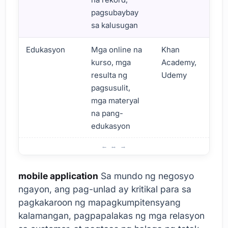
pagsubaybay
sa kalusugan
Edukasyon
Mga online na
Khan
kurso, mga
Academy,
resulta ng
Udemy
pagsusulit,
mga materyal
na pang-
edukasyon
Ano ang Kahalagahan ng Mobile Application Development
mobile application
Sa mundo ng negosyo
ngayon, ang pag-unlad ay kritikal para sa
pagkakaroon ng mapagkumpitensyang
kalamangan, pagpapalakas ng mga relasyon