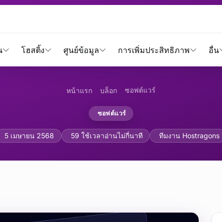
น
โฮสติ้ง
ศูนย์ข้อมูล
การเพิ่มประสิทธิภาพ
อื่น
ซอฟต์แวร์
หน้าแรก
บล็อก
ซอฟต์แวร์
อบเว็บ (WASM) และการเพิ
5 เมษายน 2568
59 ใช้เวลาอ่านไม่กี่นาที
ทีมงาน Hostragons