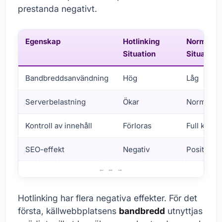
prestanda negativt.
Egenskap
Hotlinking
Normal
Situation
Situation
Bandbreddsanvändning
Hög
Låg
Serverbelastning
Ökar
Normal
Kontroll av innehåll
Förloras
Full kontro
SEO-effekt
Negativ
Positiv
Vad är hotlinking? Grunder och betydelse
Hotlinking har flera negativa effekter. För det
första, källwebbplatsens
bandbredd
utnyttjas