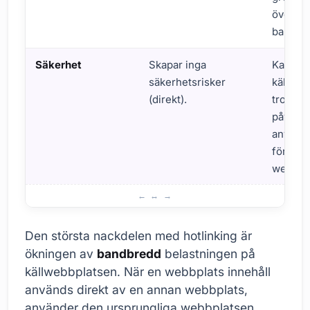
överskr
bandbr
Säkerhet
Skapar inga
Kan mi
säkerhetsrisker
källweb
(direkt).
trovärd
påverk
använd
förtroe
webbpl
Hotlinking: Fördelar och nackdelar
Den största nackdelen med hotlinking är
ökningen av
bandbredd
belastningen på
källwebbplatsen. När en webbplats innehåll
används direkt av en annan webbplats,
använder den ursprungliga webbplatsen