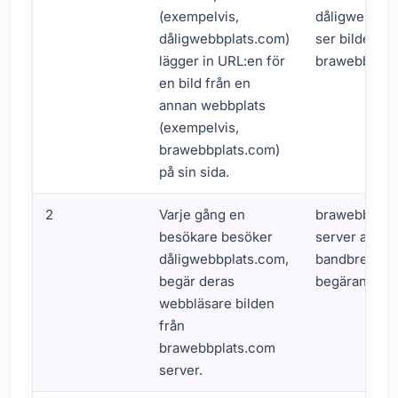
(exempelvis,
dåligwebbpl
dåligwebbplats.com)
ser bilden fr
lägger in URL:en för
brawebbplat
en bild från en
annan webbplats
(exempelvis,
brawebbplats.com)
på sin sida.
2
Varje gång en
brawebbplat
besökare besöker
server anvä
dåligwebbplats.com,
bandbredd fö
begär deras
begäran.
webbläsare bilden
från
brawebbplats.com
server.