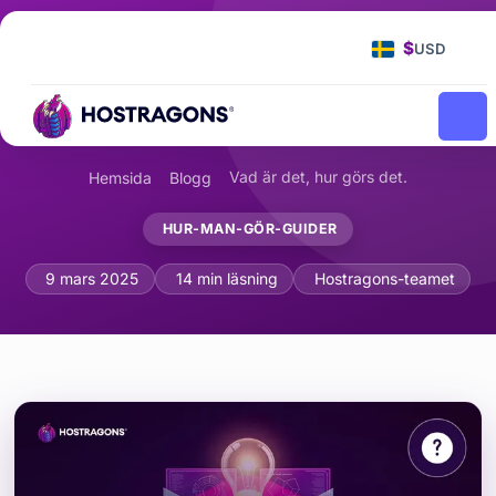
$
USD
Vad är det, hur görs det.
Hemsida
Blogg
HUR-MAN-GÖR-GUIDER
Vad är hotlinking och hur kan det förhi
9 mars 2025
14 min läsning
Hostragons-teamet