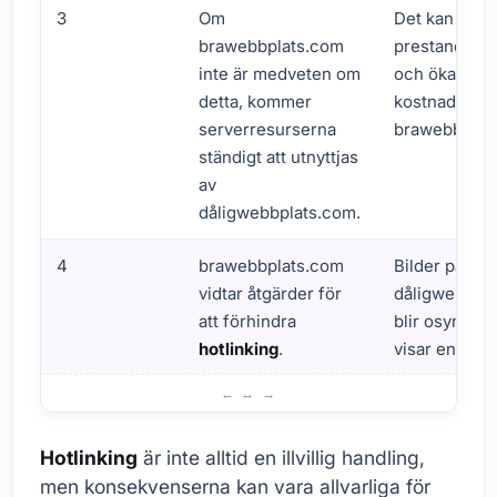
3
Om
Det kan upps
brawebbplats.com
prestandapr
inte är medveten om
och ökade
detta, kommer
kostnader fö
serverresurserna
brawebbplat
ständigt att utnyttjas
av
dåligwebbplats.com.
4
brawebbplats.com
Bilder på
vidtar åtgärder för
dåligwebbpl
att förhindra
blir osynliga 
hotlinking
.
visar en anna
Hur fungerar hotlinking? Steg-för-steg analys
Hotlinking
är inte alltid en illvillig handling,
men konsekvenserna kan vara allvarliga för