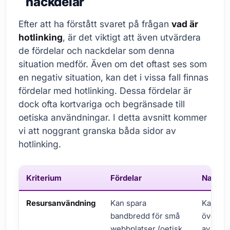
nackdelar
Efter att ha förstått svaret på frågan
vad är
hotlinking
, är det viktigt att även utvärdera
de fördelar och nackdelar som denna
situation medför. Även om det oftast ses som
en negativ situation, kan det i vissa fall finnas
fördelar med hotlinking. Dessa fördelar är
dock ofta kortvariga och begränsade till
oetiska användningar. I detta avsnitt kommer
vi att noggrant granska båda sidor av
hotlinking.
Kriterium
Fördelar
Nackde
Resursanvändning
Kan spara
Kan ors
bandbredd för små
överbel
webbplatser (oetisk
av