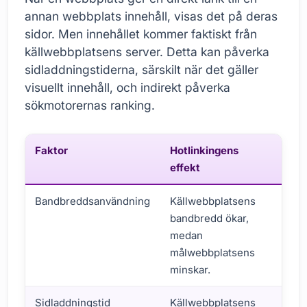
annan webbplats innehåll, visas det på deras
sidor. Men innehållet kommer faktiskt från
källwebbplatsens server. Detta kan påverka
sidladdningstiderna, särskilt när det gäller
visuellt innehåll, och indirekt påverka
sökmotorernas ranking.
Faktor
Hotlinkingens
SE
effekt
Bandbreddsanvändning
Källwebbplatsens
Öka
bandbredd ökar,
käl
medan
pot
målwebbplatsens
kos
minskar.
för
Sidladdningstid
Källwebbplatsens
Lå