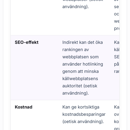
användning).
serverr
och sä
webbpl
prestan
SEO-effekt
Indirekt kan det öka
Kan sä
rankingen av
källweb
webbplatsen som
SEO-vä
använder hotlinking
påverk
genom att minska
ranking
källwebbplatsens
auktoritet (oetisk
användning).
Kostnad
Kan ge kortsiktiga
Kan leda
kostnadsbesparingar
ovänta
(oetisk användning).
kostnad
grund a