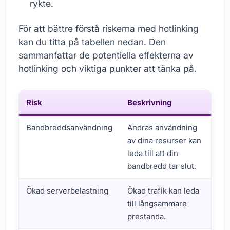
rykte.
För att bättre förstå riskerna med hotlinking
kan du titta på tabellen nedan. Den
sammanfattar de potentiella effekterna av
hotlinking och viktiga punkter att tänka på.
Risk
Beskrivning
Åt
Bandbreddsanvändning
Andras användning
Bl
av dina resurser kan
.ht
leda till att din
an
bandbredd tar slut.
Ökad serverbelastning
Ökad trafik kan leda
Ser
till långsammare
cac
prestanda.
res