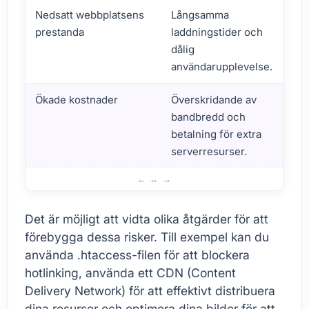
Nedsatt webbplatsens
Långsamma
Opt
prestanda
laddningstider och
an
dålig
användarupplevelse.
Ökade kostnader
Överskridande av
Öv
bandbredd och
ba
betalning för extra
väl
serverresurser.
hos
Hotlinking: Varför är det farligt? Viktiga punkter
Det är möjligt att vidta olika åtgärder för att
förebygga dessa risker. Till exempel kan du
använda .htaccess-filen för att blockera
hotlinking, använda ett CDN (Content
Delivery Network) för att effektivt distribuera
dina resurser och optimera dina bilder för att