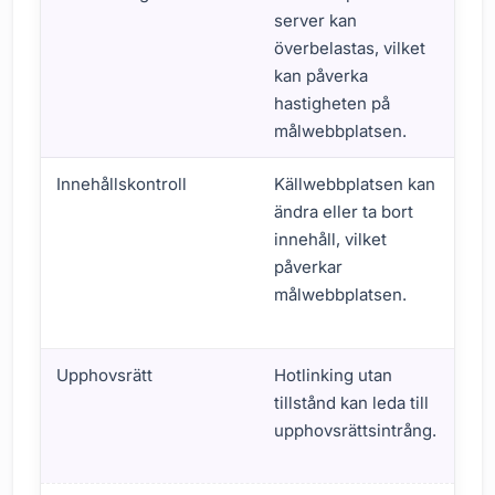
server kan
lad
överbelastas, vilket
på
kan påverka
pre
hastigheten på
för
målwebbplatsen.
web
Innehållskontroll
Källwebbplatsen kan
Int
ändra eller ta bort
inn
innehåll, vilket
må
påverkar
äve
målwebbplatsen.
min
tro
Upphovsrätt
Hotlinking utan
Ris
tillstånd kan leda till
pr
upphovsrättsintrång.
san
sök