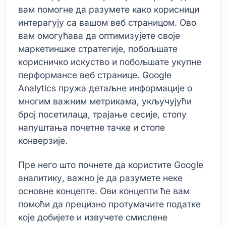
вам помогне да разумете како корисници
интерагују са вашом веб страницом. Ово
вам омогућава да оптимизујете своје
маркетиншке стратегије, побољшате
корисничко искуство и побољшате укупне
перформансе веб странице. Google
Analytics пружа детаљне информације о
многим важним метрикама, укључујући
број посетилаца, трајање сесије, стопу
напуштања почетне тачке и стопе
конверзије.
Пре него што почнете да користите Google
аналитику, важно је да разумете неке
основне концепте. Ови концепти ће вам
помоћи да прецизно протумачите податке
које добијете и извучете смислене