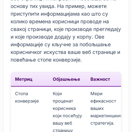
основу тих увида. На пример, можете
приступити информацијама као што су
колико времена корисници проводе на
свакој страници, које производе прегледају
и које производе додају у корпу. Ове
информације су кључне за побољшање
корисничког искуства ваше веб странице и
повећање стопе конверзије.
Метриц
Објашњење
Важност
Стопа
Који
Мери
конверзије
проценат
ефикасност
корисника
ваших
који посећују
маркетиншких
вашу веб
стратегија.
страницу