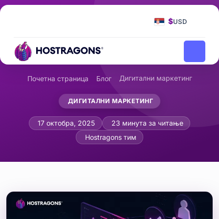
$
USD
Дигитални маркетинг
Почетна страница
Блог
ДИГИТАЛНИ МАРКЕТИНГ
Подешавање Google аналитике 4 и п
17 октобра, 2025
23 минута за читање
Hostragons тим