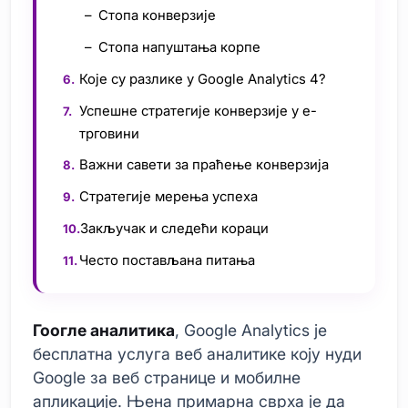
Стопа конверзије
Стопа напуштања корпе
Које су разлике у Google Analytics 4?
Успешне стратегије конверзије у е-
трговини
Важни савети за праћење конверзија
Стратегије мерења успеха
Закључак и следећи кораци
Често постављана питања
Гоогле аналитика
, Google Analytics је
бесплатна услуга веб аналитике коју нуди
Google за веб странице и мобилне
апликације. Њена примарна сврха је да