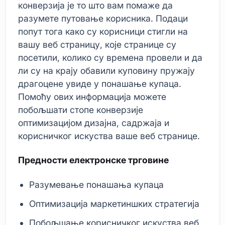
конверзија је то што вам помаже да
разумете путовање корисника. Подаци
попут тога како су корисници стигли на
вашу веб страницу, које странице су
посетили, колико су времена провели и да
ли су на крају обавили куповину пружају
драгоцене увиде у понашање купаца.
Помоћу ових информација можете
побољшати стопе конверзије
оптимизацијом дизајна, садржаја и
корисничког искуства ваше веб странице.
Предности електронске трговине
Разумевање понашања купаца
Оптимизација маркетиншких стратегија
Побољшање корисничког искуства веб