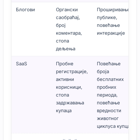
Блогови
Органски
Проширивање
саобраћај,
публике,
број
повећање
коментара,
интеракције
стопа
дељења
SaaS
Пробне
Повећање
регистрације,
броја
активни
бесплатних
корисници,
пробних
стопа
периода,
задржавања
повећање
купаца
вредности
животног
циклуса купца
Кораци за инсталацију Google аналитике 4