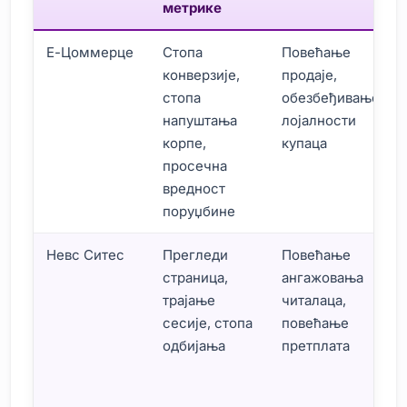
метрике
Е-Цоммерце
Стопа
Повећање
конверзије,
продаје,
стопа
обезбеђивање
напуштања
лојалности
корпе,
купаца
просечна
вредност
поруџбине
Невс Ситес
Прегледи
Повећање
страница,
ангажовања
трајање
читалаца,
сесије, стопа
повећање
одбијања
претплата