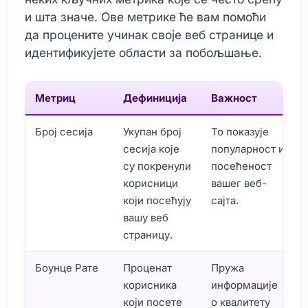
и шта значе. Ове метрике ће вам помоћи
да процените учинак своје веб странице и
идентификујете области за побољшање.
Метриц
Дефиниција
Важност
Број сесија
Укупан број
То показује
сесија које
популарност и
су покренули
посећеност
корисници
вашег веб-
који посећују
сајта.
вашу веб
страницу.
Боунце Рате
Проценат
Пружа
корисника
информације
који посете
о квалитету