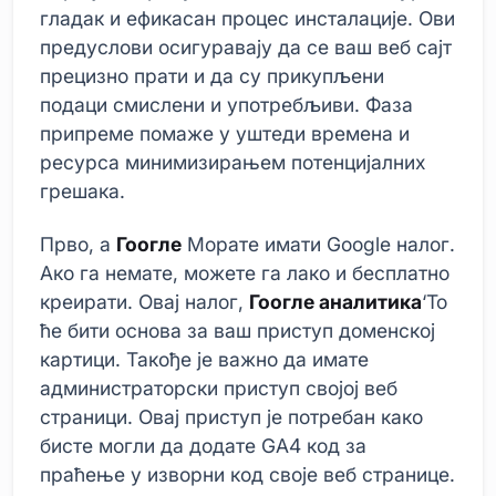
гладак и ефикасан процес инсталације. Ови
предуслови осигуравају да се ваш веб сајт
прецизно прати и да су прикупљени
подаци смислени и употребљиви. Фаза
припреме помаже у уштеди времена и
ресурса минимизирањем потенцијалних
грешака.
Прво, а
Гоогле
Морате имати Google налог.
Ако га немате, можете га лако и бесплатно
креирати. Овај налог,
Гоогле аналитика
‘То
ће бити основа за ваш приступ доменској
картици. Такође је важно да имате
администраторски приступ својој веб
страници. Овај приступ је потребан како
бисте могли да додате GA4 код за
праћење у изворни код своје веб странице.