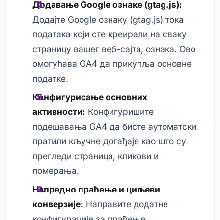
Додавање Google ознаке (gtag.js):
Додајте Google ознаку (gtag.js) тока
података који сте креирали на сваку
страницу вашег веб-сајта, ознака. Ово
омогућава GA4 да прикупља основне
податке.
Конфигурисање основних
активности:
Конфигуришите
подешавања GA4 да бисте аутоматски
пратили кључне догађаје као што су
прегледи страница, кликови и
померања.
Напредно праћење и циљеви
конверзије:
Направите додатне
конфигурације за праћење