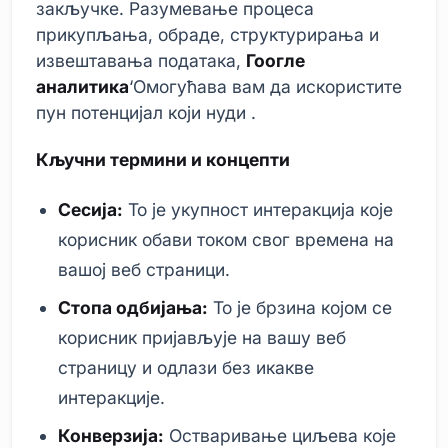
закључке. Разумевање процеса
прикупљања, обраде, структурирања и
извештавања података,
Гоогле
аналитика
‘Омогућава вам да искористите
пун потенцијал који нуди .
Кључни термини и концепти
Сесија:
То је укупност интеракција које
корисник обави током свог времена на
вашој веб страници.
Стопа одбијања:
То је брзина којом се
корисник пријављује на вашу веб
страницу и одлази без икакве
интеракције.
Конверзија:
Остваривање циљева које