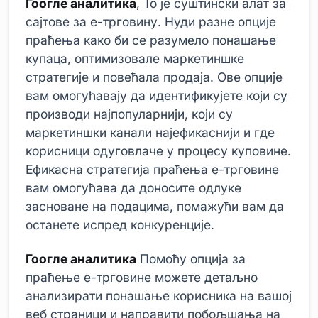
Гоогле аналитика
, То је суштински алат за
сајтове за е-трговину. Нуди разне опције
праћења како би се разумело понашање
купаца, оптимизовале маркетиншке
стратегије и повећала продаја. Ове опције
вам омогућавају да идентификујете који су
производи најпопуларнији, који су
маркетиншки канали најефикаснији и где
корисници одуговлаче у процесу куповине.
Ефикасна стратегија праћења е-трговине
вам омогућава да доносите одлуке
засноване на подацима, помажући вам да
останете испред конкуренције.
Гоогле аналитика
Помоћу опција за
праћење е-трговине можете детаљно
анализирати понашање корисника на вашој
веб страници и направити побољшања на