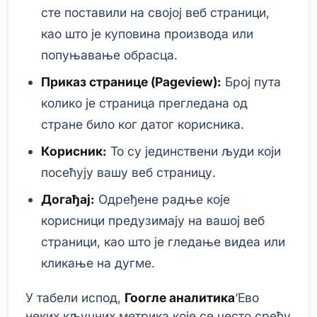
сте поставили на својој веб страници,
као што је куповина производа или
попуњавање обрасца.
Приказ странице (Pageview):
Број пута
колико је страница прегледана од
стране било ког датог корисника.
Корисник:
То су јединствени људи који
посећују вашу веб страницу.
Догађај:
Одређене радње које
корисници предузимају на вашој веб
страници, као што је гледање видеа или
кликање на дугме.
У табели испод,
Гоогле аналитика
‘Ево
неких кључних метрика које се често срећу