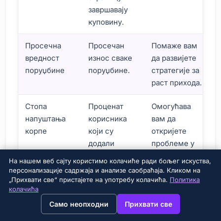
завршавају
куповину.
Просечна
Просечан
Помаже вам
вредност
износ сваке
да развијете
поруџбине
поруџбине.
стратегије за
раст прихода.
Стопа
Проценат
Омогућава
напуштања
корисника
вам да
корпе
који су
откријете
додали
проблеме у
артикле у
процесу
На нашем веб сајту користимо колачиће ради бољег искуства,
корпу, али
куповине.
персонализације садржаја и анализе саобраћаја. Кликом на
нису
„Прихвати све“ пристајете на употребу колачића.
Политика
колачића
завршили
→
×
View this page in English?
Само неопходни
Прихвати све
куповину.