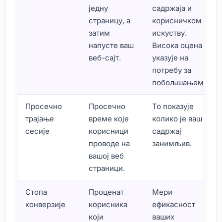
једну
садржаја и
страницу, а
корисничком
затим
искуству.
напусте ваш
Висока оцена
веб-сајт.
указује на
потребу за
побољшањем.
Просечно
Просечно
То показује
трајање
време које
колико је ваш
сесије
корисници
садржај
проводе на
занимљив.
вашој веб
страници.
Стопа
Проценат
Мери
конверзије
корисника
ефикасност
који
ваших