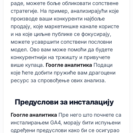
раде, можете боље обликовати сопствене
стратегије. На пример, анализирајући које
производе ваши конкуренти најбоље
продају, које маркетиншке канале користе
и на које циљне публике се фокусирају,
можете усавршити сопствени пословни
модел. Ово вам може помоћи да будете
конкурентнији на тржишту и привучете
више купаца.
Гоогле аналитика
Подаци
које ћете добити пружиће вам драгоцени
ресурс за спровођење ових анализа.
Предуслови за инсталацију
Гоогле аналитика
Пре него што почнете са
инсталирањем GA4, морају бити испуњени
одређени предуслови како би се осигурао