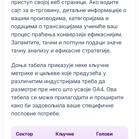
приступ својој веб страници. Ако водите
сајт за е-трговину, детаљне информације о
вашим производима, категоријама и
подацима о трансакцијама учиниће ваш
процес праћења конверзија ефикаснијим.
Запамтите, тачни и потпуни подаци значе
тачну анализу и ефикасне стратегије.
Доња табела приказује неке кључне
метрике и циљеве које предузећа у
различитим индустријама треба да
размотре пре него што усвоје GA4. Ова
табела се може прилагодити и проширити
како би задовољила ваше специфичне
пословне потребе.
Сектор
Кључне
Голови