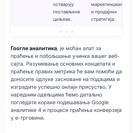
остварују
маркетиншких
постављене
и продајних
циљеве.
стратегија.
Шта је Google аналитика? Основни концепти
Гоогле аналитика
, је моћан алат за
праћење и побољшање учинка вашег веб-
сајта. Разумевање основних концепата и
праћење правих метрика ће вам помоћи да
доносите одлуке засноване на подацима и
изградите успешно онлајн присуство. У
наредним одељцима ћемо детаљно
погледати кораке подешавања Google
аналитике 4 и процесе праћења конверзија
у е-трговини.