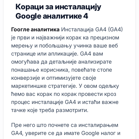
Кораци за инсталацију
Google аналитике 4
Гоогле аналитика
Инсталација GA4 (GA4)
је први и најважнији корак ка прецизном
мерењу и побољшању учинка ваше веб
странице или апликације. GA4 вам
омогућава да детаљније анализирате
понашање корисника, повећате стопе
конверзије и оптимизујете своје
маркетиншке стратегије. У овом одељку
ћемо вас корак по корак провести кроз
процес инсталације GA4 и истаћи важне
тачке које треба размотрити.
Пре него што почнете са инсталирањем
GA4, уверите се да имате Google налог и