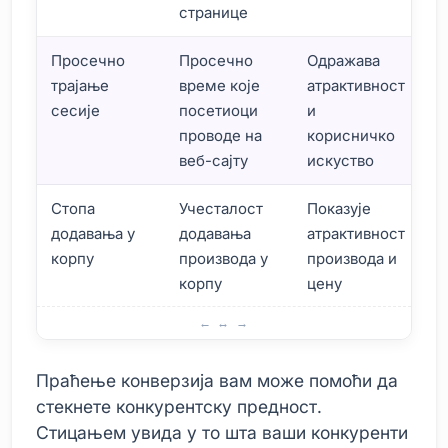
странице
Просечно
Просечно
Одражава
трајање
време које
атрактивност
сесије
посетиоци
и
проводе на
корисничко
веб-сајту
искуство
Стопа
Учесталост
Показује
додавања у
додавања
атрактивност
корпу
производа у
производа и
корпу
цену
Зашто је праћење конверзија у е-трговини важно?
Праћење конверзија вам може помоћи да
стекнете конкурентску предност.
Стицањем увида у то шта ваши конкуренти