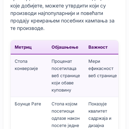
које добијете, можете утврдити који су
производи најпопуларнији и повећати
продају креирањем посебних кампања за
те производе.
Метриц
Објашњење
Важност
Стопа
Проценат
Мери
конверзије
посетилаца
ефикасност
веб странице
веб странице
који обаве
куповину
Боунце Рате
Стопа којом
Показује
посетиоци
квалитет
одлазе након
садржаја и
посете једне
дизајна