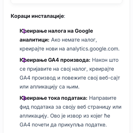
Кораци инсталације
:
Креирање налога на Google
аналитици:
Ако немате налог,
креирајте нови на analytics.google.com.
Креирање GA4 производа:
Након што
се пријавите на свој налог, креирајте
GA4 производ и повежите свој веб-сајт
или апликацију са њим.
Креирање тока података:
Направите
фид података за своју веб страницу или
апликацију. Ово је извор из којег ће
GA4 почети да прикупља податке.