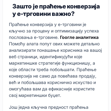
Зашто је праћење конверзија
у е-трговини важно?
Праћење конверзија у е-трговини је
кључно за процену и оптимизацију успеха
пословања е-трговине.
Гоогле аналитика
Помоћу алата попут ових можете детаљно
анализирати понашање корисника на вашој
веб страници, идентификујући које
маркетиншке стратегије функционишу, а
које области треба побољшати. Праћење
конверзија не само да повећава продају,
већ и побољшава корисничко искуство и
омогућава вам да ефикасније користите
свој маркетиншки буџет.
Још једна кључна предност праћења