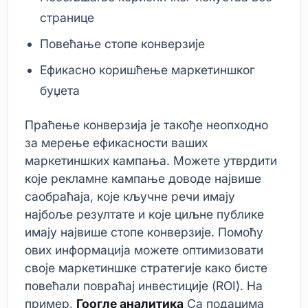
странице
Повећање стопе конверзије
Ефикасно коришћење маркетиншког
буџета
Праћење конверзија је такође неопходно
за мерење ефикасности ваших
маркетиншких кампања. Можете утврдити
које рекламне кампање доводе највише
саобраћаја, које кључне речи имају
најбоље резултате и које циљне публике
имају највише стопе конверзије. Помоћу
ових информација можете оптимизовати
своје маркетиншке стратегије како бисте
повећали повраћај инвестиције (ROI). На
пример,
Гоогле аналитика
Са подацима