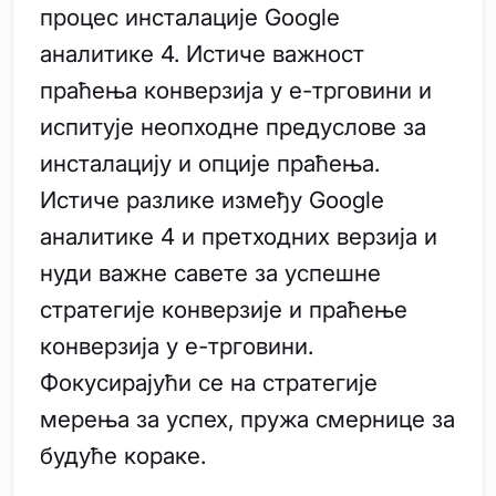
процес инсталације Google
аналитике 4. Истиче важност
праћења конверзија у е-трговини и
испитује неопходне предуслове за
инсталацију и опције праћења.
Истиче разлике између Google
аналитике 4 и претходних верзија и
нуди важне савете за успешне
стратегије конверзије и праћење
конверзија у е-трговини.
Фокусирајући се на стратегије
мерења за успех, пружа смернице за
будуће кораке.