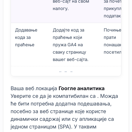
веб-сајт на свом
за почетак
налогу.
прикупљања
података.
Додавање
Додајте код за
Почиње да
кода за
праћење који
прати
праћење
пружа GA4 на
понашање
сваку страницу
посетилаца.
вашег веб-сајта.
Предуслови за инсталацију
Ваша веб локација
Гоогле аналитика
Уверите се да је компатибилан са . Можда
ће бити потребна додатна подешавања,
посебно за веб странице које користе
динамички садржај или су апликације са
једном страницом (SPA). У таквим