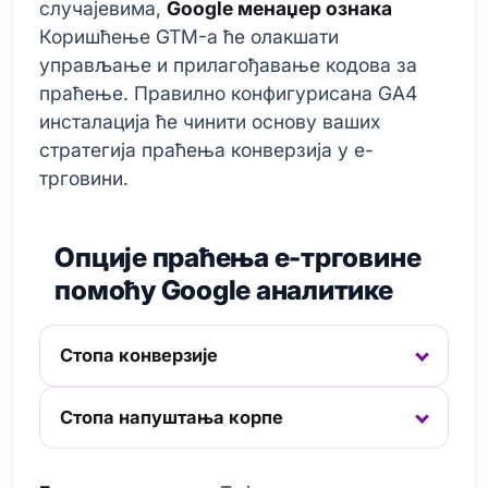
случајевима,
Google менаџер ознака
Коришћење GTM-а ће олакшати
управљање и прилагођавање кодова за
праћење. Правилно конфигурисана GA4
инсталација ће чинити основу ваших
стратегија праћења конверзија у е-
трговини.
Опције праћења е-трговине
помоћу Google аналитике
Стопа конверзије
Стопа напуштања корпе