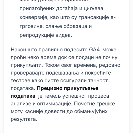
прилагођених догађаја и циљева
конверзије, као што су трансакције е-
трговине, слање образаца и
репродукције видеа.
Након што правилно подесите GA4, може
проћи неко време док се подаци не почну
прикупљати. Током овог времена, редовно
проверавајте подешавања и покрећите
тестове како бисте осигурали тачност
података.
Прецизно прикупљање
података
, је темељ успешног процеса
анализе и оптимизације. Почетне грешке
могу касније довести до обмањујућих
резултата.