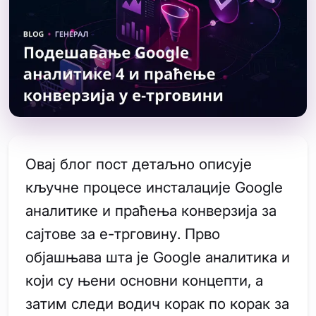
Овај блог пост детаљно описује
кључне процесе инсталације Google
аналитике и праћења конверзија за
сајтове за е-трговину. Прво
објашњава шта је Google аналитика и
који су њени основни концепти, а
затим следи водич корак по корак за