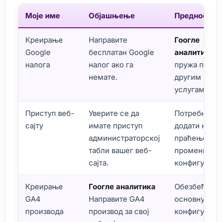
Моје име
Објашњење
Предности
Креирање
Направите
Гоогле
Google
бесплатан Google
аналитика
и
налога
налог ако га
пружа прист
немате.
другим Goog
услугама.
Приступ веб-
Уверите се да
Потребно је
сајту
имате приступ
додати код з
администраторској
праћење и
табли вашег веб-
променити
сајта.
конфигураци
Креирање
Гоогле аналитика
Обезбеђује
GA4
Направите GA4
основну
производа
производ за свој
конфигураци