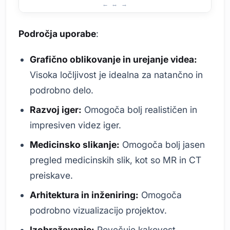
Področja uporabe zaslonov z visoko ločljivostjo
Področja uporabe
:
Grafično oblikovanje in urejanje videa:
Visoka ločljivost je idealna za natančno in
podrobno delo.
Razvoj iger:
Omogoča bolj realističen in
impresiven videz iger.
Medicinsko slikanje:
Omogoča bolj jasen
pregled medicinskih slik, kot so MR in CT
preiskave.
Arhitektura in inženiring:
Omogoča
podrobno vizualizacijo projektov.
Izobraževanje:
Povečuje kakovost