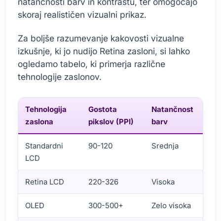
natančnosti barv in kontrastu, ter omogočajo
skoraj realističen vizualni prikaz.
Za boljše razumevanje kakovosti vizualne
izkušnje, ki jo nudijo Retina zasloni, si lahko
ogledamo tabelo, ki primerja različne
tehnologije zaslonov.
Tehnologija
Gostota
Natančnost
K
zaslona
pikslov (PPI)
barv
r
Standardni
90-120
Srednja
N
LCD
Retina LCD
220-326
Visoka
V
OLED
300-500+
Zelo visoka
N