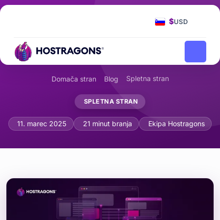
$
USD
Spletna stran
Domača stran
Blog
SPLETNA STRAN
Optimizacija za zaslone visoke ločljivo
11. marec 2025
21 minut branja
Ekipa Hostragons