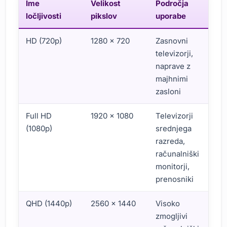
Ime
Velikost
Področja
ločljivosti
pikslov
uporabe
HD (720p)
1280 x 720
Zasnovni
televizorji,
naprave z
majhnimi
zasloni
Full HD
1920 x 1080
Televizorji
(1080p)
srednjega
razreda,
računalniški
monitorji,
prenosniki
QHD (1440p)
2560 x 1440
Visoko
zmogljivi