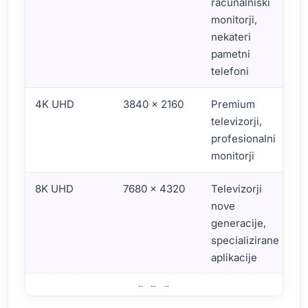
računalniški
monitorji,
nekateri
pametni
telefoni
4K UHD
3840 x 2160
Premium
televizorji,
profesionalni
monitorji
8K UHD
7680 x 4320
Televizorji
nove
generacije,
specializirane
aplikacije
Kaj je zaslon z visoko ločljivostjo?