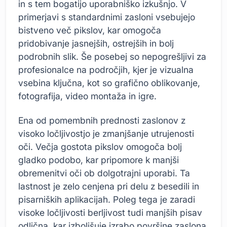
in s tem bogatijo uporabniško izkušnjo. V
primerjavi s standardnimi zasloni vsebujejo
bistveno več pikslov, kar omogoča
pridobivanje jasnejših, ostrejših in bolj
podrobnih slik. Še posebej so nepogrešljivi za
profesionalce na področjih, kjer je vizualna
vsebina ključna, kot so grafično oblikovanje,
fotografija, video montaža in igre.
Ena od pomembnih prednosti zaslonov z
visoko ločljivostjo je zmanjšanje utrujenosti
oči. Večja gostota pikslov omogoča bolj
gladko podobo, kar pripomore k manjši
obremenitvi oči ob dolgotrajni uporabi. Ta
lastnost je zelo cenjena pri delu z besedili in
pisarniških aplikacijah. Poleg tega je zaradi
visoke ločljivosti berljivost tudi manjših pisav
odlična, kar izboljšuje izrabo površine zaslona.