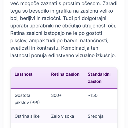
več mogoče zaznati s prostim očesom. Zaradi
tega so besedilo in grafika na zaslonu veliko
bolj berljivi in razločni. Tudi pri dolgotrajni
uporabi uporabniki ne občutijo utrujenosti oči.
Retina zasloni izstopajo ne le po gostoti
pikslov, ampak tudi po barvni natančnosti,
svetlosti in kontrastu. Kombinacija teh
lastnosti ponuja edinstveno vizualno izkušnjo.
Lastnost
Retina zaslon
Standardni
zaslon
Gostota
300+
~150
pikslov (PPI)
Ostrina slike
Zelo visoka
Srednja