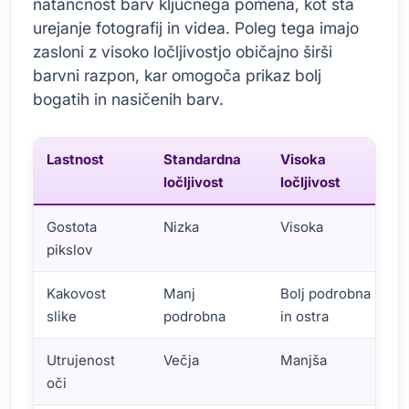
natančnost barv ključnega pomena, kot sta
urejanje fotografij in videa. Poleg tega imajo
zasloni z visoko ločljivostjo običajno širši
barvni razpon, kar omogoča prikaz bolj
bogatih in nasičenih barv.
Lastnost
Standardna
Visoka
ločljivost
ločljivost
Gostota
Nizka
Visoka
pikslov
Kakovost
Manj
Bolj podrobna
slike
podrobna
in ostra
Utrujenost
Večja
Manjša
oči