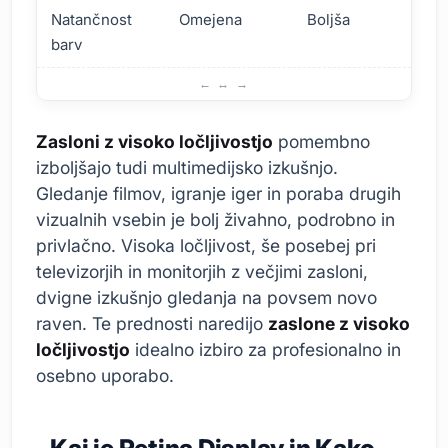
Natančnost
Omejena
Boljša
barv
Prednosti Zaslonov z Visoko Ločljivostjo
Zasloni z visoko ločljivostjo
pomembno
izboljšajo tudi multimedijsko izkušnjo.
Gledanje filmov, igranje iger in poraba drugih
vizualnih vsebin je bolj živahno, podrobno in
privlačno. Visoka ločljivost, še posebej pri
televizorjih in monitorjih z večjimi zasloni,
dvigne izkušnjo gledanja na povsem novo
raven. Te prednosti naredijo
zaslone z visoko
ločljivostjo
idealno izbiro za profesionalno in
osebno uporabo.