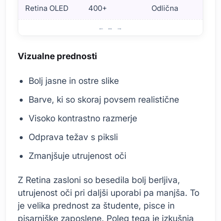
Retina OLED
400+
Odlična
N
Vizualna izkušnja, ki jo nudi Retina Display
Vizualne prednosti
Bolj jasne in ostre slike
Barve, ki so skoraj povsem realistične
Visoko kontrastno razmerje
Odprava težav s piksli
Zmanjšuje utrujenost oči
Z Retina zasloni so besedila bolj berljiva,
utrujenost oči pri daljši uporabi pa manjša. To
je velika prednost za študente, pisce in
pisarniške zaposlene. Poleg tega je izkušnja