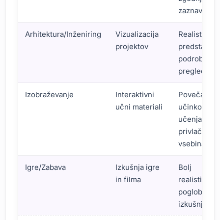
zaznave
Arhitektura/Inženiring
Vizualizacija
Realistične
projektov
predstavitv
podrobni
pregledi
Izobraževanje
Interaktivni
Povečana
učni materiali
učinkovitos
učenja,
privlačna
vsebina
Igre/Zabava
Izkušnja igre
Bolj
in filma
realistična i
poglobljena
izkušnja