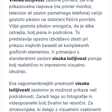
prikazovalna naprava (na primer monitor,
televizor ali zaslon pametnega telefona) večjo
gostoto pikslov na določeni fizični površini.
Višja gostota pikslov omogoča, da je slika
ostrejša, bolj jasna in podrobna. To
predstavlja opazno izboljšavo zlasti pri
prikazu majhnih besedil ali kompleksnih
grafičnih elementov. V primerjavi s
standardnimi zasloni
visoka ločljivost
ponuja
bolj realistično in impresivno vizualno
izkušnjo.
Ena najpomembnejših prednosti
visoke
ločljivosti
zaslonov je možnost prikaza več
podrobnosti. Zaradi tega so fotografije in
videoposnetki bolj živahni ter resnični. Za
strokovnjake, ki delajo z vizualnimi vsebinami