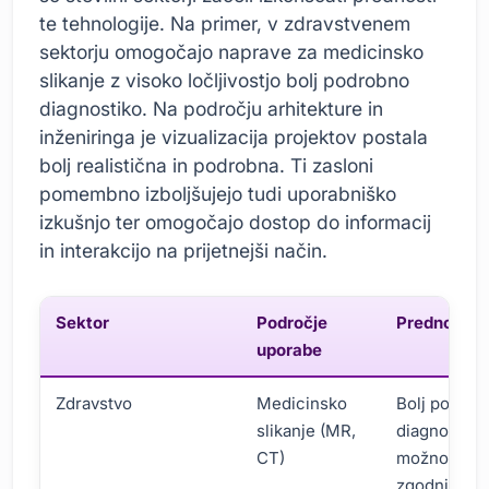
te tehnologije. Na primer, v zdravstvenem
sektorju omogočajo naprave za medicinsko
slikanje z visoko ločljivostjo bolj podrobno
diagnostiko. Na področju arhitekture in
inženiringa je vizualizacija projektov postala
bolj realistična in podrobna. Ti zasloni
pomembno izboljšujejo tudi uporabniško
izkušnjo ter omogočajo dostop do informacij
in interakcijo na prijetnejši način.
Sektor
Področje
Prednosti
uporabe
Zdravstvo
Medicinsko
Bolj podrob
slikanje (MR,
diagnostika
CT)
možnost
zgodnje