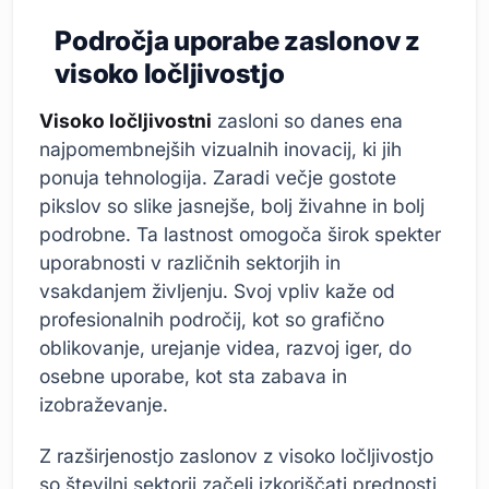
Področja uporabe zaslonov z
visoko ločljivostjo
Visoko ločljivostni
zasloni so danes ena
najpomembnejših vizualnih inovacij, ki jih
ponuja tehnologija. Zaradi večje gostote
pikslov so slike jasnejše, bolj živahne in bolj
podrobne. Ta lastnost omogoča širok spekter
uporabnosti v različnih sektorjih in
vsakdanjem življenju. Svoj vpliv kaže od
profesionalnih področij, kot so grafično
oblikovanje, urejanje videa, razvoj iger, do
osebne uporabe, kot sta zabava in
izobraževanje.
Z razširjenostjo zaslonov z visoko ločljivostjo
so številni sektorji začeli izkoriščati prednosti