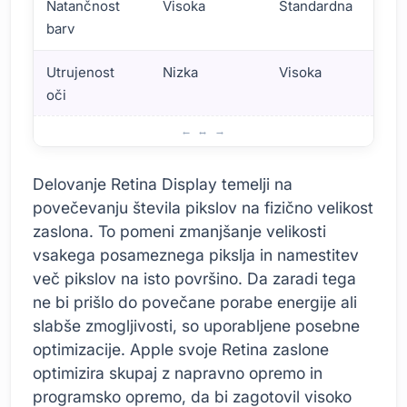
Natančnost
Visoka
Standardna
barv
Utrujenost
Nizka
Visoka
oči
Kaj je Retina Display in Kako Deluje?
Delovanje Retina Display temelji na
povečevanju števila pikslov na fizično velikost
zaslona. To pomeni zmanjšanje velikosti
vsakega posameznega pikslja in namestitev
več pikslov na isto površino. Da zaradi tega
ne bi prišlo do povečane porabe energije ali
slabše zmogljivosti, so uporabljene posebne
optimizacije. Apple svoje Retina zaslone
optimizira skupaj z napravno opremo in
programsko opremo, da bi zagotovil visoko