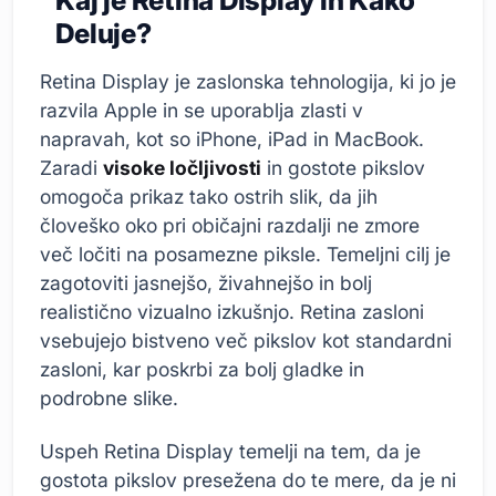
Kaj je Retina Display in Kako
Deluje?
Retina Display je zaslonska tehnologija, ki jo je
razvila Apple in se uporablja zlasti v
napravah, kot so iPhone, iPad in MacBook.
Zaradi
visoke ločljivosti
in gostote pikslov
omogoča prikaz tako ostrih slik, da jih
človeško oko pri običajni razdalji ne zmore
več ločiti na posamezne piksle. Temeljni cilj je
zagotoviti jasnejšo, živahnejšo in bolj
realistično vizualno izkušnjo. Retina zasloni
vsebujejo bistveno več pikslov kot standardni
zasloni, kar poskrbi za bolj gladke in
podrobne slike.
Uspeh Retina Display temelji na tem, da je
gostota pikslov presežena do te mere, da je ni