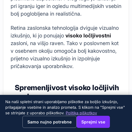
pri igranju iger in ogledu multimedijskih vsebin
bolj poglobljena in realistična.
Retina zaslonska tehnologija dviguje vizualno
izkušnjo, ki jo ponujajo
visoko ločljivostni
zasloni, na višjo raven. Tako v poslovnem kot
v osebnem okolju omogoča bolj kakovostno,
prijetno vizualno izkušnjo in izpolnjuje
pričakovanja uporabnikov.
Spremenljivost visoko ločljivih
zaslonov
Na naši spletni strani uporabljamo piškotke za boljšo izkušnjo,
prilagajanje vsebine in analizo prometa. S klikom na "Sprejmi vse"
se strinjate z uporabo piškotkov.
Politika piškotkov
→
×
View this page in English?
Samo nujno potrebne
Sprejmi vse