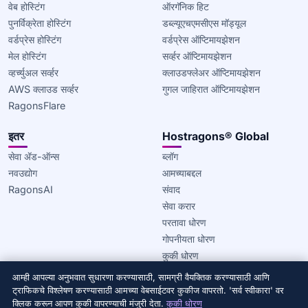
वेब होस्टिंग
ऑरगॅनिक हिट
पुनर्विक्रेता होस्टिंग
डब्ल्यूएचएमसीएस मॉड्यूल
वर्डप्रेस होस्टिंग
वर्डप्रेस ऑप्टिमायझेशन
मेल होस्टिंग
सर्व्हर ऑप्टिमायझेशन
व्हर्च्युअल सर्व्हर
क्लाउडफ्लेअर ऑप्टिमायझेशन
AWS क्लाउड सर्व्हर
गुगल जाहिरात ऑप्टिमायझेशन
RagonsFlare
इतर
Hostragons® Global
सेवा ॲड-ऑन्स
ब्लॉग
नवउद्योग
आमच्याबद्दल
RagonsAI
संवाद
सेवा करार
परतावा धोरण
गोपनीयता धोरण
कुकी धोरण
आम्ही आपल्या अनुभवात सुधारणा करण्यासाठी, सामग्री वैयक्तिक करण्यासाठी आणि
© 2020–2026 Hostragons® Global —
Draconis Infrastructure,
ट्राफिकचे विश्लेषण करण्यासाठी आमच्या वेबसाईटवर कुकीज वापरतो. 'सर्व स्वीकारा' वर
LLC चा एक ब्रँड.
सर्व हक्क राखीव आहेत.
क्लिक करून आपण कुकी वापरण्याची मंजुरी देता.
कुकी धोरण