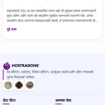
वाइल्डकार्ड SSL हा एक व्यावहारिक उपाय आहे जो तुम्हाला एकाच प्रमाणपत्राने
मुख्य डोमेन आणि त्याचे सर्व सबडोमेन सुरक्षित करण्याची परवानगी देतो. अनेक
सबडोमेन होस्ट करणाऱ्या वेबसाइटसाठी आदर्श, हे प्रमाणपत्र व्यवस्थापनाची सोय
आणि किफायतशीरता देते. वाइल्डकार्ड SSL प्रमाणपत्राचे फायदे म्हणजे एकाच
पुढे वाचा
प्रमाणपत्राने सर्व सबडोमेनचे स
वेब होस्टिंग, वर्डप्रेस, रिसेलर होस्टिंग, व्हर्च्युअल सर्व्हर्स आणि डोमेन नेम्ससाठी
तुमचा विश्वासार्ह भागीदार.
डेटा सेंटर
आमच्या सेवा