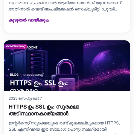
വളരെയധികം സൈബർ ആക്രമണങ്ങൾക്ക് തുറന്നതാണ്.
അതിനാൽ വെബ് അപ്ലിക്കേഷൻ സെക്യൂരിറ്റി ഡുവർ
(WAF) വലിയ റോൾ കളിക്കുന്നു. ഈ ബ്ലോഗ്, WAF-കളുടെ
കൂടുതൽ വായിക്കുക
പ്രധാന ഭാഗങ്ങൾ, പ്രവർത്തനരീതി, നല്ലത്-ചെല്ലാദ്,
നിർദേശങ്ങൾ, ഹെൽപഫ്‌ള ടിപ്‌സ്, കൂടാതെ മികച്ച
പ്രാക്ടീസ്-കളെയും സന്തുലിതമായി അവതരിപ്പിക്കുന്നു. ഉചി
വെബ്സൈറ്റ്
2025 സെപ്റ്റംബർ 7
HTTPS ഉം SSL ഉം: സുരക്ഷാ
അടിസ്ഥാനകാര്യങ്ങൾ
ഇന്റർനെറ്റ് സുരക്ഷയുടെ രണ്ട് മൂലക്കല്ലുകളായ HTTPS,
SSL എന്നിവയെ ഈ ബ്ലോഗ് പോസ്റ്റ് സമഗ്രമായി