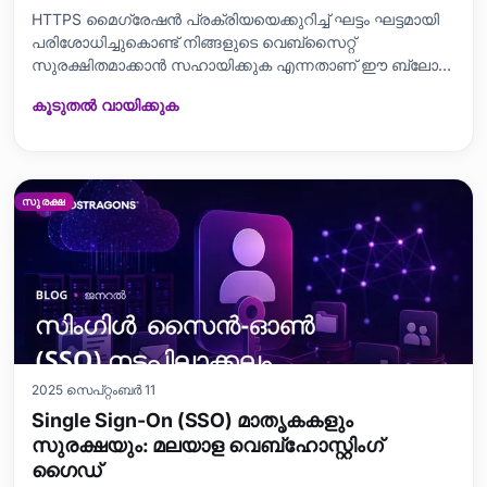
HTTPS മൈഗ്രേഷൻ പ്രക്രിയയെക്കുറിച്ച് ഘട്ടം ഘട്ടമായി
പരിശോധിച്ചുകൊണ്ട് നിങ്ങളുടെ വെബ്‌സൈറ്റ്
സുരക്ഷിതമാക്കാൻ സഹായിക്കുക എന്നതാണ് ഈ ബ്ലോഗ്
പോസ്റ്റിന്റെ ലക്ഷ്യം. HTTPS മൈഗ്രേഷൻ: എന്തുകൊണ്ട്,
കൂടുതൽ വായിക്കുക
എങ്ങനെ? എന്ന വിഭാഗം ഈ പരിവർത്തനത്തിന്റെ
പ്രാധാന്യം വിശദീകരിക്കുന്നു, പ്രധാന ഘട്ടങ്ങൾ,
പരിഗണനകൾ, സാധ്യതയുള്ള ഗുണങ്ങളും ദോഷങ്ങളും
വിശദീ
സുരക്ഷ
2025 സെപ്റ്റംബർ 11
Single Sign-On (SSO) മാതൃകകളും
സുരക്ഷയും: മലയാള വെബ്ഹോസ്റ്റിംഗ്
ഗൈഡ്