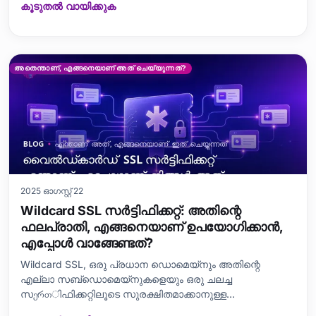
കൂടുതൽ വായിക്കുക
വെബിന്റെ ആഴത്തിലുള്ള അടിസ്ഥാനങ്ങൾ,
സ്വകാര്യതയുടെ പ്രാധാന്യം, അതുപോലെ തന്നെ ഈ
anonimliyin ഉപയോഗത്തിൽ ചെറുത്ത് വരുന്ന അപകടങ്ങൾ,
നിയമം, സം
അതെന്താണ്, എങ്ങനെയാണ് അത് ചെയ്യുന്നത്?
2025 ഓഗസ്റ്റ് 22
Wildcard SSL സർട്ടിഫിക്കറ്റ്: അതിന്റെ
ഫലപ്രാതി, എങ്ങനെയാണ് ഉപയോഗിക്കാൻ,
എപ്പോൾ വാങ്ങേണ്ടത്?
Wildcard SSL, ഒരു പ്രധാന ഡൊമെയ്‌നും അതിന്റെ
എല്ലാ സബ്ഡൊമെയ്‌നുകളെയും ഒരു ചലച്ച
സერთിഫിക്കറ്റിലൂടെ സുരക്ഷിതമാക്കാനുള്ള
നിർവൃത്തിയായ സാമർത്ഥ്യമുള്ള ഒരു ദിജിറ്റൽ സുരക്ഷാ