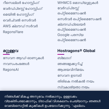
റീസെല്ലർ ഹോസ്റ്റിംഗ്
WHMCS മൊഡ്യൂളുകൾ
വേർഡ്പ്രസ്സ്
വേർഡ്പ്രസ്സ് ഹോസ്റ്റിംഗ്
ഒപ്റ്റിമൈസേഷൻ
മെയിൽ ഹോസ്റ്റിംഗ്
സെർവർ ഒപ്റ്റിമൈസേഷൻ
വെർച്വൽ സെർവർ
ക്ലൗഡ്ഫ്ലെയർ
AWS ക്ലൗഡ് സർവർ
ഒപ്റ്റിമൈസേഷൻ
RagonsFlare
Google പരസ്യ
ഒപ്റ്റിമൈസേഷൻ
മറ്റുള്ളവ
Hostragons® Global
സേവന ആഡ്-ഓണുകൾ
ബ്ലോഗ്
നവസംരംഭങ്ങൾ
ഞങ്ങളേക്കുറിച്ച്
RagonsAI
ആശയവിനിമയം
സേവന ഉടമ്പടി
തിരികെ നൽകൽ നയം
സ്വകാര്യതാ നയം
കുക്കി നയം
നിങ്ങൾക്ക് മികച്ച അനുഭവം നൽകാനും, ഉള്ളടക്കം
വ്യക്തിപരമാക്കാനും, ട്രാഫിക് വിശകലനം ചെയ്യാനും ഞങ്ങൾ
© 2020–2026 Hostragons® ഗ്ലോബൽ —
Draconis
വെബ്സൈറ്റിൽ കുക്കികൾ ഉപയോഗിക്കുന്നു. 'എല്ലാം
Infrastructure, LLC-യുടെ ഒരു ബ്രാൻഡ്.
എല്ലാ