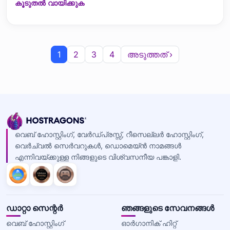
കൂടുതൽ വായിക്കുക
പരിഹാരമാണ്. അനേകം സബ്ഡൊമെയ്‌നുകൾ
കൈകാര്യം ചെയ്യുന്ന വെബ്സൈറ്റുകളുടെ മനജ്മെന്റ്
എളുപ്പമാക്കുന്നതിൽ ഈ സേർട്ടിഫിക്കറ്റിന് വളരെയധികം
ചെലവ് ലാഭത്തോടും സൗകര്യത
1
2
3
4
അടുത്തത് ›
വെബ് ഹോസ്റ്റിംഗ്, വേർഡ്പ്രസ്സ്, റീസെല്ലർ ഹോസ്റ്റിംഗ്,
വെർച്വൽ സെർവറുകൾ, ഡൊമെയ്ൻ നാമങ്ങൾ
എന്നിവയ്ക്കുള്ള നിങ്ങളുടെ വിശ്വസനീയ പങ്കാളി.
ഡാറ്റാ സെന്റർ
ഞങ്ങളുടെ സേവനങ്ങൾ
വെബ് ഹോസ്റ്റിംഗ്
ഓർഗാനിക് ഹിറ്റ്