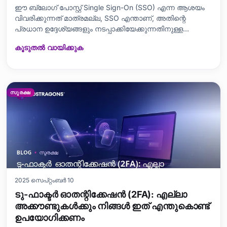
ഈ ബ്ലോഗ് പോസ്റ്റ് Single Sign-On (SSO) എന്ന ആശയം
വിവരിക്കുന്നത് മാത്രമല്ല, SSO എന്താണ്, അതിന്റെ
പ്രധാന ഉദ്ദേശ്യങ്ങളും നടപ്പാക്കിയേക്കുന്നതിനുള്ള
ഘട്ടങ്ങളും വിശദമായി വിശദീകരിക്കുന്നു. SSO
കൂടുതൽ വായിക്കുക
ഇംപ്ലിമെന്റേഷൻ്റെ ആവശ്യങ്ങൾ, ലഭ്യമായ
ഉപകാരങ്ങൾ, ദോഷങ്ങൾ എന്നിവ Malayalam hosting/IT
കൃഷിയായി തയ്യാറാക്കി ഉൾപ്പെടുത്തിയിട്ടുണ്ട്. SSO
സുരക്ഷ
2025 സെപ്റ്റംബർ 10
ടു-ഫാക്ടർ ഓതന്റിക്കേഷൻ (2FA): എല്ലാ
അക്കൗണ്ടുകൾക്കും നിങ്ങൾ ഇത് എന്തുകൊണ്ട്
ഉപയോഗിക്കണം