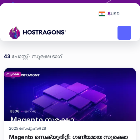
ടാഗ്
സുരക്ഷ
$
USD
സുരക്ഷ
ഹോംപേജ്
ബ്ലോഗ്
43
പോസ്റ്റ് · സുരക്ഷ ടാഗ്
സുരക്ഷ etiketi yazıları
സുരക്ഷ
2025 സെപ്റ്റംബർ 28
Magento സെക്യൂരിറ്റി: ഗണ്യമായ സുരക്ഷാ