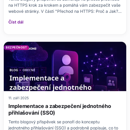
na HTTPS krok za krokem a pomáhá vám zabezpečit vaše
webové stránky. V části "Přechod na HTTPS: Proč a Jak?"
je vysvětlena důležitost této transformace, přičemž jsou
Číst dál
podrobně rozebrány základní fáze, na co si dát pozor a
potenciální výhody/nevýhody. Dále se dotýká
BEZPEČNOST
11. září 2025
Implementace a zabezpečení jednotného
přihlašování (SSO)
Tento blogový příspěvek se ponoří do konceptu
jednotného přihlašování (SSO) a podrobně popisuje, co to