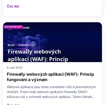
tedy dvoufaktorové ověřování a proč byste ho měli
Číst dál
používat pro každý účet? V tomto blogovém příspěvku se
podíváme na to, co je dvoufaktorové ověřován
BEZPEČNOST
9. září 2025
Firewally webových aplikací (WAF): Princip
fungování a význam
Webové aplikace jsou dnes zranitelné vůči kybernetickým
útokům. Proto hrají webové aplikační firewally (WAF)
klíčovou roli v ochraně webových aplikací. Tento článek
podrobně zkoumá základní roli, principy fungování, výhody