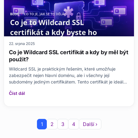
22. srpna 2025
Co je Wildcard SSL certifikát a kdy by měl být
použit?
Wildcard SSL je praktickým řešením, které umožňuje
zabezpečit nejen hlavní doménu, ale i všechny její
subdomény jediným certifikátem. Tento certifikát je ideální
pro webové stránky hostující více subdomén, protože
Číst dál
nabízí snadnou správu a nákladovou efektivitu. Mezi
výhody Wildcard SSL certifikátu patří ochrana všech su
1
2
3
4
Další ›