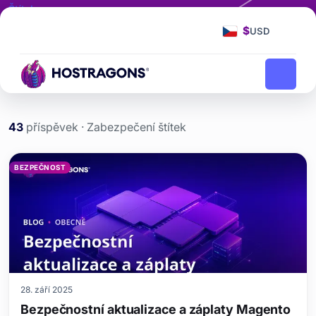
Štítek
Zabezpečení
$
USD
Zabezpečení
Domovská stránka
blog
43
příspěvek · Zabezpečení štítek
Zabezpečení etiketi yazıl
BEZPEČNOST
28. září 2025
Bezpečnostní aktualizace a záplaty Magento