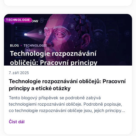
fungování protokolu HTTPS. Nastiňuje požadavky na
TECHNOLOGIE
7. září 2025
Technologie rozpoznávání obličejů: Pracovní
principy a etické otázky
Tento blogový příspěvek se podrobně zabývá
technologiemi rozpoznávání obličeje. Podrobně popisuje,
co technologie rozpoznávání obličeje jsou, jejich principy
fungování, výhody a nevýhody. Zdůrazňuje jejich oblasti
Číst dál
použití, výzvy a zejména etické otázky. Diskutuje nezbytná
opatření k ochraně soukromí. Zdůrazňuje také vý