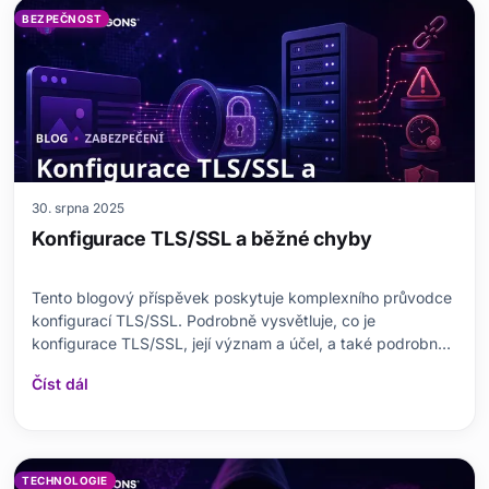
BEZPEČNOST
30. srpna 2025
Konfigurace TLS/SSL a běžné chyby
Tento blogový příspěvek poskytuje komplexního průvodce
konfigurací TLS/SSL. Podrobně vysvětluje, co je
konfigurace TLS/SSL, její význam a účel, a také podrobný
postup konfigurace. Zdůrazňuje také běžné chyby při
Číst dál
konfiguraci TLS/SSL a vysvětluje, jak se jim vyhnout.
Zkoumá fungování protokolu TLS/SSL, typy certifikátů a
TECHNOLOGIE