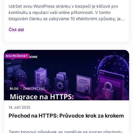
Udržet svou WordPress stránku v bezpečí je klíčové pro
kontinuitu a reputaci vaší online přítomnosti. V tomto
blogovém článku se zabýváme 10 efektivními způsoby, jak
chránit vaši WordPress stránku. Dotýkáme se důležitosti
Číst dál
bezpečnostních pluginů, výhod používání HTTPS, tvorby
silných uživatelských účtů a pravidelného zá
BEZPEČNOST
14. září 2025
Přechod na HTTPS: Průvodce krok za krokem
Tento blogový příspěvek se zaměřuje na proces přechodu