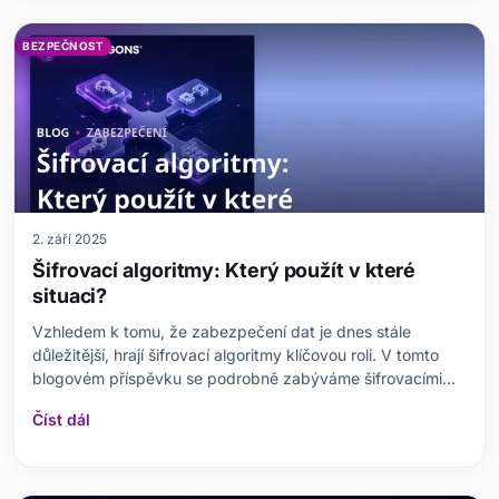
BEZPEČNOST
2. září 2025
Šifrovací algoritmy: Který použít v které
situaci?
Vzhledem k tomu, že zabezpečení dat je dnes stále
důležitější, hrají šifrovací algoritmy klíčovou roli. V tomto
blogovém příspěvku se podrobně zabýváme šifrovacími
algoritmy, jejich základními koncepty a jejich významem.
Číst dál
Vysvětlíme klíčové rozdíly mezi populárními algoritmy, jako
jsou AES, RSA a DES, a zdůrazníme klíčo