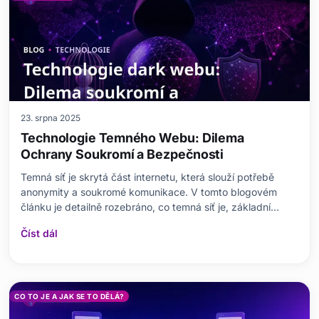
23. srpna 2025
Technologie Temného Webu: Dilema
Ochrany Soukromí a Bezpečnosti
Temná síť je skrytá část internetu, která slouží potřebě
anonymity a soukromé komunikace. V tomto blogovém
článku je detailně rozebráno, co temná síť je, základní
pojmy a proč je ochrana soukromí tak důležitá. Nelze však
Číst dál
přehlédnout ani rizika a hrozby, které tato anonymita
přináší. Probírá se právní aspekty, bezpečnos
CO TO JE A JAK SE TO DĚLÁ?