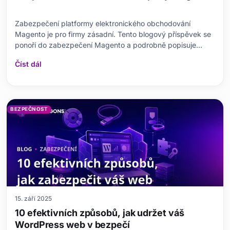
Zabezpečení platformy elektronického obchodování
Magento je pro firmy zásadní. Tento blogový příspěvek se
ponoří do zabezpečení Magento a podrobně popisuje
potenciální dopad zranitelností a nezbytná opatření.
Číst dál
Pomůže vám udržet vaši platformu v bezpečí tím, že vám
poskytne podrobný návod k aktualizacím a opravám
zabezpe
BEZPEČNOST
15. září 2025
10 efektivních způsobů, jak udržet váš
WordPress web v bezpečí