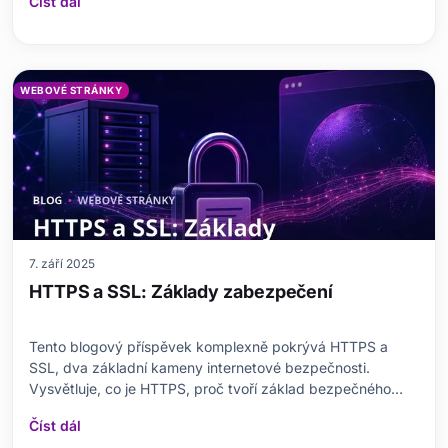
Číst dál
a nevýhody WAF. Zabývá se také aspekty výběru
správného WAF, kroky instalace a jejich dopadem na
WEBOVÉ STRÁNKY
7. září 2025
HTTPS a SSL: Základy zabezpečení
Tento blogový příspěvek komplexně pokrývá HTTPS a
SSL, dva základní kameny internetové bezpečnosti.
Vysvětluje, co je HTTPS, proč tvoří základ bezpečného
internetu a jakou roli hraje SSL certifikát. Objasňuje rozdíly
Číst dál
mezi HTTPS a SSL a poskytuje technické podrobnosti o