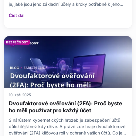
je, jaké jsou jeho základní účely a kroky potřebné k jeho
implementaci. Diskutuje také požadavky a potenciální
Číst dál
výhody implementace SSO, jakož i jeho nevýhody.
Příspěvek se zaměřuje na zabezpečení a škálovatelnost
SSO
BEZPEČNOST
10. září 2025
Dvoufaktorové ověřování (2FA): Proč byste
ho měli používat pro každý účet
S nárůstem kybernetických hrozeb je zabezpečení účtů
důležitější než kdy dříve. A právě zde hraje dvoufaktorové
ověřování (2FA) klíčovou roli v ochraně vašich účtů. Co je