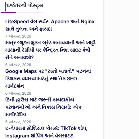
તાજેતરની પોસ્ટ્સ
LiteSpeed વેબ સર્વર: Apache અને Nginx
સાથે તુલના અને ફાયદા
7 ઑગસ્ટ, 2026
માત્ર ગ્લૂટન મુક્ત બ્રેડ બનાવવાની અને ખાટ્ટી
માયાની રેસીપી પર કેન્દ્રિત નિશ સાઇટ કેવી
રીતે બનાવશો?
6 ઑગસ્ટ, 2026
Google Maps પર "રસ્તો બતાવો" બટનના
ક્લિક્સ વધારવા માટેનું સ્થાનિક SEO
માર્ગદર્શન
6 ઑગસ્ટ, 2026
ટિની હાઉસ માટે જરૂરી કાયદાકીય
પરવાનગીઓ અને વિકાસ નિયમો: એક
માર્ગદર્શિકા
6 ઑગસ્ટ, 2026
ઇ-વેપારમાં સોશિયલ કોમર્સ: TikTok શોપ,
Instagram શોપિંગ અને વેબસાઇટ