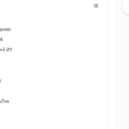
 ફાયદા
ંઓ
 કરે છે?
ઓ
ટીપ્સ