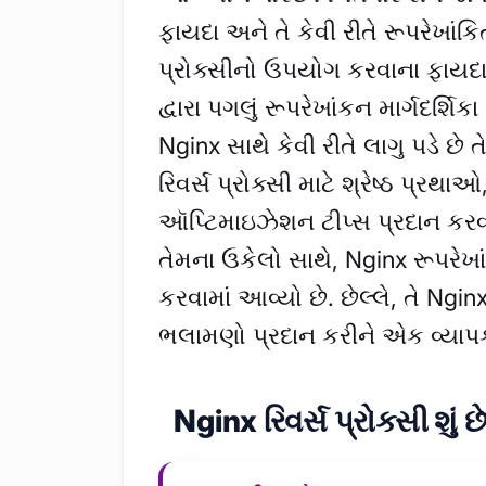
ફાયદા અને તે કેવી રીતે રૂપરેખાંક
પ્રોક્સીનો ઉપયોગ કરવાના ફાયદાઓ
દ્વારા પગલું રૂપરેખાંકન માર્ગદર્શિક
Nginx સાથે કેવી રીતે લાગુ પડે છે 
રિવર્સ પ્રોક્સી માટે શ્રેષ્ઠ પ્ર
ઑપ્ટિમાઇઝેશન ટીપ્સ પ્રદાન કર
તેમના ઉકેલો સાથે, Nginx રૂપરેખા
કરવામાં આવ્યો છે. છેલ્લે, તે Ng
ભલામણો પ્રદાન કરીને એક વ્યાપક મ
Nginx રિવર્સ પ્રોક્સી શું છ