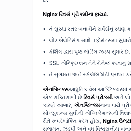
Nginx રિવર્સ પ્રોક્સીના ફાયદા
તે સુરક્ષા સ્તર બનાવીને સર્વર્સનું રક્ષણ ક
લોડ બેલેન્સિંગ સાથે પર્ફોર્મન્સમાં સુધારો
કેશિંગ દ્વારા પૃષ્ઠ લોડિંગ ઝડપ સુધારે છે.
SSL એન્ક્રિપ્શન તેને મેનેજ કરવાનું 
તે સુગમતા અને સ્કેલેબિલિટી પ્રદાન કરે
એનજિન્ક્સ
આધુનિક વેબ આર્કિટેક્ચરમાં અન
એક શક્તિશાળી છે
રિવર્સ પ્રોક્સી
અને લોડ 
કારણે આભાર,
એનજિન્ક્સ
નાના પાયે પ્ર
સોલ્યુશન્સ સુધીની એપ્લિકેશન્સની વિશા
રીતે રૂપરેખાંકિત કરેલ હોય,
Nginx ઉલટા 
સલામત, ઝડપી અને વધુ વિશ્વસનીય બનાવે