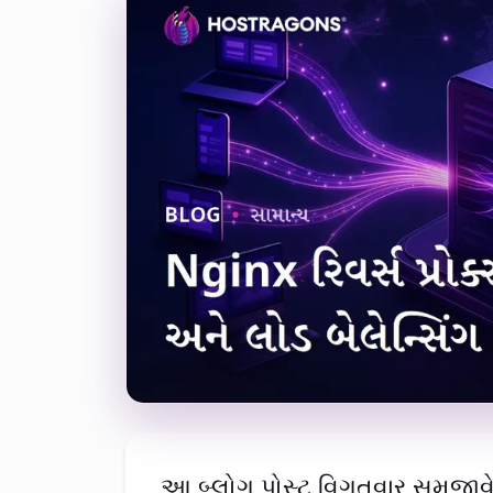
આ બ્લોગ પોસ્ટ વિગતવાર સમજાવે છે 