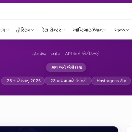
નામ
હોસ્ટિંગ
ડેટા સેન્ટર
ઑપ્ટિમાઇઝેશન
અન્ય
API અને એકીકરણો
હોમપેજ
બ્લોગ
API અને એકીકરણ
ર્સ પ્રોક્સી રૂપરેખાંકન અને 
28 સપ્ટેમ્બર, 2025
23 વાંચવા માટે મિનિટો
Hostragons ટીમ