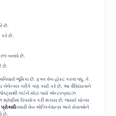
રે છે.
 કરે છે.
સરળ બનાવે છે.
 છે.
િવાર્ય ભૂમિકા છે. ફક્ત વેબ હોસ્ટ કરતાં વધુ, તે
બેલેન્સર તરીકે પણ કાર્ય કરે છે. આ વૈવિધ્યતાને
ોજેક્ટ્સથી લઈને મોટા પાયે એન્ટરપ્રાઇઝ
ળ શ્રેણીમાં ઉપયોગ કરી શકાય છે. જ્યારે યોગ્ય
પ્રોક્સી
તમારી વેબ એપ્લિકેશન્સ અને સેવાઓને
 છે.