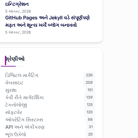
ઇન્ટિગ્રેશન
5 ઑગસ્ટ, 2026
GitHub Pages અને Jekyll વડે સંપૂર્ણપણે
મફત અને શૂન્ય ખર્ચે બ્લૉગ બનાવવો
5 ઑગસ્ટ, 2026
શ્રેણીઓ
ડિજિટલ માર્કેટિંગ
226
વેબસાઇટ
208
સુરક્ષા
151
કેવી રીતે માર્ગદર્શિકા
139
ટેકનોલોજી
125
સૉફ્ટવેર
120
ઓપરેટિંગ સિસ્ટમ્સ
98
API અને એકીકરણ
31
ભૂલ ઉકેલો
20