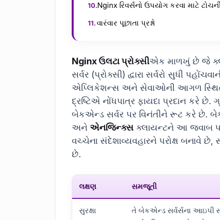
Nginx રિવર્સનો ઉપયોગ કરવા માટે ટોચની
વારંવાર પૂછાતા પ્રશ્નો
Nginx ઉલટા પ્રોક્સી
એક માળખું છે જે ક
સર્વર (પ્રોક્સી) દ્વારા સર્વરો સુધી પહોં
એપ્લિકેશન્સ અને સેવાઓની આગળ સ્થિત છે
દ્રષ્ટિએ નોંધપાત્ર ફાયદા પ્રદાન કરે છે. 
બેકએન્ડ સર્વર પર વિનંતીને રૂટ કરે છે. 
અને
એનજિન્ક્સ
ક્લાયન્ટને આ જવાબ પસા
વચ્ચેના સંદેશાવ્યવહારને પરોક્ષ બનાવે છે,
છે.
લક્ષણ
સમજૂતી
સુરક્ષા
તે બેકએન્ડ સર્વર્સના આઇપી સર