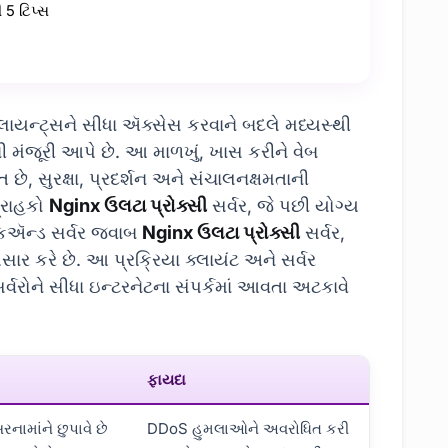
 5 ટિપ્સ
્લાયન્ટ્સને સીધા ઍક્સેસ કરવાને બદલે મધ્યસ્થી
ચવાની મંજૂરી આપે છે. આ માળખું, ખાસ કરીને વેબ
, સુરક્ષા, પ્રદર્શન અને સંચાલનક્ષમતાની
ગ્રાહકો
Nginx ઉલટા પ્રોક્સી
સર્વર, જે પછી યોગ્ય
બેકઍન્ડ સર્વર જવાબ
Nginx ઉલટા પ્રોક્સી
સર્વર,
ર કરે છે. આ પ્રક્રિયા ક્લાયંટ અને સર્વર
 સર્વરોને સીધા ઇન્ટરનેટના સંપર્કમાં આવતા અટકાવે
ફાયદા
નામાંને છુપાવે છે
DDoS હુમલાઓને અવરોધિત કરી