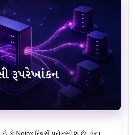
કે Nginx રિવર્સ પ્રોક્સી શું છે, તેના