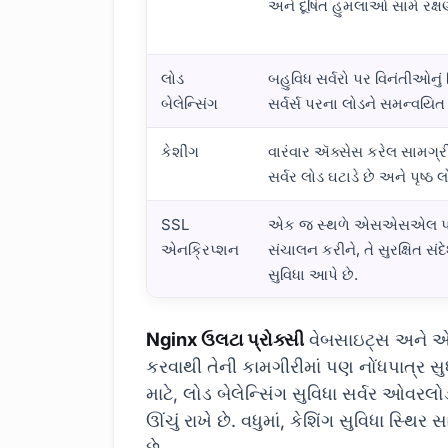
અને દૂષિત હુમલાઓ સામે રક્ષ
લોડ
બહુવિધ સર્વરો પર વિનંતીઓનું
બેલેન્સિંગ
સર્વર્સ પરના લોડને સમન્વયિત 
કેશીંગ
વારંવાર ઍક્સેસ કરેલ સામગ્રીન
સર્વર લોડ ઘટાડે છે અને પૃષ્ઠ લ
SSL
એક જ સ્થળે એસએસએલ પ્ર
એનક્રિપ્શન
સંચાલન કરીને, તે સુરક્ષિત સં
સુવિધા આપે છે.
Nginx રિવર્સ પ્રોક્સી શું છે?
Nginx ઉલટા પ્રોક્સી
વેબસાઇટ્સ અને એપ્
કરવાથી તેની કામગીરીમાં પણ નોંધપાત્ર સ
માટે, લોડ બેલેન્સિંગ સુવિધા સર્વર ઓવર
ઊંચું રાખે છે. વધુમાં, કેશિંગ સુવિધા સ્થિ
છે.