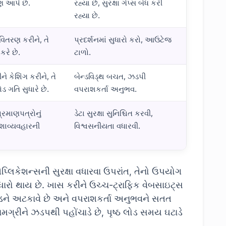
ણ આપે છે.
રહ્યા છે, સુરક્ષા ગેપ્સ બંધ કરી
રહ્યા છે.
 વિતરણ કરીને, તે
પ્રદર્શનમાં સુધારો કરો, આઉટેજ
કરે છે.
ટાળો.
ે કેશિંગ કરીને, તે
બેન્ડવિડ્થ બચત, ઝડપી
ોડ ગતિ સુધારે છે.
વપરાશકર્તા અનુભવ.
માણપત્રોનું
ડેટા સુરક્ષા સુનિશ્ચિત કરવી,
દેશાવ્યવહારની
વિશ્વસનીયતા વધારવી.
લિકેશન્સની સુરક્ષા વધારવા ઉપરાંત, તેનો ઉપયોગ
ુધારો થાય છે. ખાસ કરીને ઉચ્ચ-ટ્રાફિક વેબસાઇટ્સ
લોડને અટકાવે છે અને વપરાશકર્તા અનુભવને સતત
ર સામગ્રીને ઝડપથી પહોંચાડે છે, પૃષ્ઠ લોડ સમય ઘટાડે