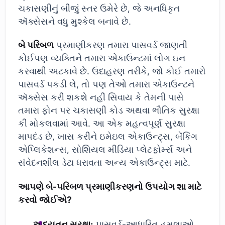
ચકાસણીનું બીજું સ્તર ઉમેરે છે, જે અનધિકૃત
ઍક્સેસને વધુ મુશ્કેલ બનાવે છે.
બે પરિબળ
પ્રમાણીકરણ તમારા પાસવર્ડ જાણતી
કોઈપણ વ્યક્તિને તમારા એકાઉન્ટમાં લોગ ઇન
કરવાથી અટકાવે છે. ઉદાહરણ તરીકે, જો કોઈ તમારો
પાસવર્ડ પકડી લે, તો પણ તેઓ તમારા એકાઉન્ટને
ઍક્સેસ કરી શકશે નહીં સિવાય કે તેમની પાસે
તમારા ફોન પર ચકાસણી કોડ અથવા ભૌતિક સુરક્ષા
કી મોકલવામાં આવે. આ એક મહત્વપૂર્ણ સુરક્ષા
માપદંડ છે, ખાસ કરીને ઇમેઇલ એકાઉન્ટ્સ, બેંકિંગ
એપ્લિકેશન્સ, સોશિયલ મીડિયા પ્લેટફોર્મ્સ અને
સંવેદનશીલ ડેટા ધરાવતા અન્ય એકાઉન્ટ્સ માટે.
આપણે બે-પરિબળ પ્રમાણીકરણનો ઉપયોગ શા માટે
કરવો જોઈએ?
અદ્યતન સુરક્ષા:
પાસવર્ડ-આધારિત હુમલાઓ