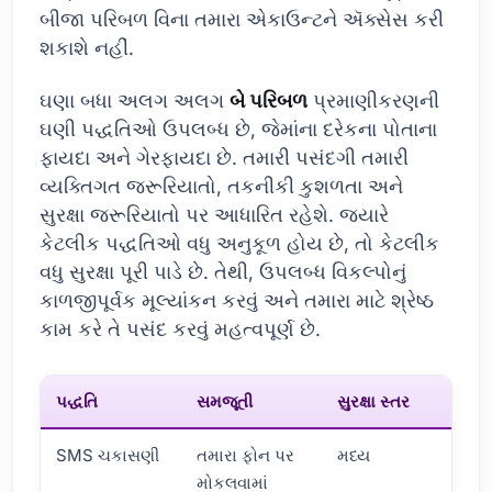
બીજા પરિબળ વિના તમારા એકાઉન્ટને ઍક્સેસ કરી
શકાશે નહીં.
ઘણા બધા અલગ અલગ
બે પરિબળ
પ્રમાણીકરણની
ઘણી પદ્ધતિઓ ઉપલબ્ધ છે, જેમાંના દરેકના પોતાના
ફાયદા અને ગેરફાયદા છે. તમારી પસંદગી તમારી
વ્યક્તિગત જરૂરિયાતો, તકનીકી કુશળતા અને
સુરક્ષા જરૂરિયાતો પર આધારિત રહેશે. જ્યારે
કેટલીક પદ્ધતિઓ વધુ અનુકૂળ હોય છે, તો કેટલીક
વધુ સુરક્ષા પૂરી પાડે છે. તેથી, ઉપલબ્ધ વિકલ્પોનું
કાળજીપૂર્વક મૂલ્યાંકન કરવું અને તમારા માટે શ્રેષ્ઠ
કામ કરે તે પસંદ કરવું મહત્વપૂર્ણ છે.
પદ્ધતિ
સમજૂતી
સુરક્ષા સ્તર
SMS ચકાસણી
તમારા ફોન પર
મધ્ય
મોકલવામાં