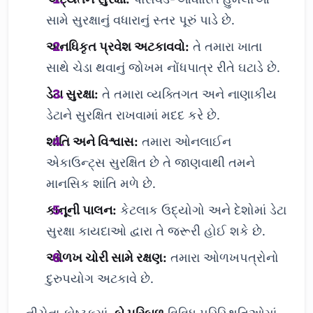
સામે સુરક્ષાનું વધારાનું સ્તર પૂરું પાડે છે.
અનધિકૃત પ્રવેશ અટકાવવો:
તે તમારા ખાતા
સાથે ચેડા થવાનું જોખમ નોંધપાત્ર રીતે ઘટાડે છે.
ડેટા સુરક્ષા:
તે તમારા વ્યક્તિગત અને નાણાકીય
ડેટાને સુરક્ષિત રાખવામાં મદદ કરે છે.
શાંતિ અને વિશ્વાસ:
તમારા ઓનલાઈન
એકાઉન્ટ્સ સુરક્ષિત છે તે જાણવાથી તમને
માનસિક શાંતિ મળે છે.
કાનૂની પાલન:
કેટલાક ઉદ્યોગો અને દેશોમાં ડેટા
સુરક્ષા કાયદાઓ દ્વારા તે જરૂરી હોઈ શકે છે.
ઓળખ ચોરી સામે રક્ષણ:
તમારા ઓળખપત્રોનો
દુરુપયોગ અટકાવે છે.