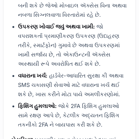
બની શકે છે જેઓ મોબાઇલ ઍક્સેસ વિના અથવા
નબળા સિગ્નલવાળા વિસ્તારોમાં રહે છે.
ઉપકરણ ખોવાઈ જવું અથવા ખામી:
જો
વપરાશકર્તા પ્રમાણીકરણ ઉપકરણ (ઉદાહરણ
તરીકે, સ્માર્ટફોન) ગુમાવે છે અથવા ઉપકરણમાં
ખામી સર્જાય છે, તો એકાઉન્ટની ઍક્સેસ
અસ્થાયી રૂપે અવરોધિત થઈ શકે છે.
વધારાના ખર્ચ:
હાર્ડવેર-આધારિત સુરક્ષા કી અથવા
SMS ચકાસણી સેવાઓ માટે વધારાના ખર્ચ થઈ
શકે છે, ખાસ કરીને મોટા પાયે અમલીકરણોમાં.
ફિશિંગ હુમલાઓ:
જોકે 2FA ફિશિંગ હુમલાઓ
સામે રક્ષણ આપે છે, કેટલીક અદ્યતન ફિશિંગ
તકનીકો 2FA ને બાયપાસ કરી શકે છે.