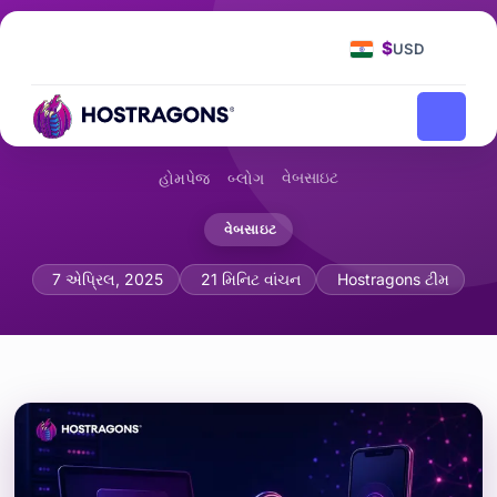
$
USD
વેબસાઇટ
હોમપેજ
બ્લોગ
વેબસાઇટ
ટુ-ફેક્ટર ઓથેન્ટિકેશન સિસ્ટમ્સ
7 એપ્રિલ, 2025
21 મિનિટ વાંચન
Hostragons ટીમ