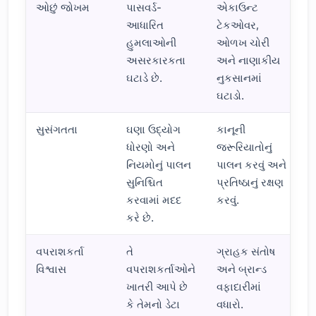
ઓછું જોખમ
પાસવર્ડ-
એકાઉન્ટ
આધારિત
ટેકઓવર,
હુમલાઓની
ઓળખ ચોરી
અસરકારકતા
અને નાણાકીય
ઘટાડે છે.
નુકસાનમાં
ઘટાડો.
સુસંગતતા
ઘણા ઉદ્યોગ
કાનૂની
ધોરણો અને
જરૂરિયાતોનું
નિયમોનું પાલન
પાલન કરવું અને
સુનિશ્ચિત
પ્રતિષ્ઠાનું રક્ષણ
કરવામાં મદદ
કરવું.
કરે છે.
વપરાશકર્તા
તે
ગ્રાહક સંતોષ
વિશ્વાસ
વપરાશકર્તાઓને
અને બ્રાન્ડ
ખાતરી આપે છે
વફાદારીમાં
કે તેમનો ડેટા
વધારો.