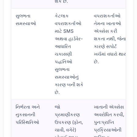
શકે છે.
સુલભતા
કેટલાક
વપરાશકર્તાઓ
સમસ્યાઓ
વપરાશકર્તાઓ
તેમના ખાતાઓ
માટે SMS
ઍક્સેસ કરી
અથવા હાર્ડવેર-
શકતા નથી, જેના
આધારિત
કારણે સપોર્ટ
ચકાસણી
ખર્ચમાં વધારો થાય
પદ્ધતિઓ
છે.
સુલભતા
સમસ્યાઓનું
કારણ બની શકે
છે.
નિર્ભરતા અને
જો
ખાતાની ઍક્સેસ
નુકસાનની
પ્રમાણીકરણ
અવરોધિત કરવી,
પરિસ્થિતિઓ
ઉપકરણ (ફોન,
પુનઃપ્રાપ્તિ
ચાવી, વગેરે)
પ્રક્રિયાઓની