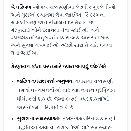
બે પરિબળ
ઓળખ ચકાસણીમાં કેટલીક મુશ્કેલીઓ
અને મુદ્દાઓ ધ્યાનમાં લેવા જોઈએ. સિસ્ટમના
અમલીકરણ અને સંચાલન દરમિયાન આ
ગેરફાયદાઓને ધ્યાનમાં લેવા જોઈએ, અને
વપરાશકર્તા અનુભવને નકારાત્મક અસર ન થાય
અને સુરક્ષા નબળાઈઓ ઓછી થાય તે માટે પગલાં
લેવા જોઈએ.
ગેરફાયદા જેના પર તમારે ધ્યાન આપવું જોઈએ
જટિલ વપરાશકર્તા અનુભવ:
વધારાના ચકાસણી
પગલાં વપરાશકર્તાઓ માટે સાઇન-ઇન પ્રક્રિયા
ધીમી કરી શકે છે, જેના કારણે વપરાશકર્તાઓ
અસંતોષમાં પરિણમી શકે છે.
સુલભતા સમસ્યાઓ:
SMS-આધારિત ચકાસણી
પદ્ધતિઓ એવા વપરાશકર્તાઓ માટે સમસ્યારૂપ