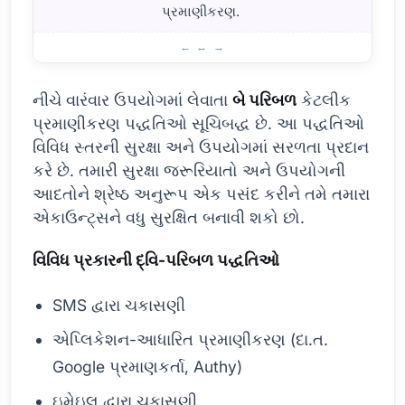
પ્રમાણીકરણ.
ટુ-ફેક્ટર ઓથેન્ટિકેશન પદ્ધતિઓ
નીચે વારંવાર ઉપયોગમાં લેવાતા
બે પરિબળ
કેટલીક
પ્રમાણીકરણ પદ્ધતિઓ સૂચિબદ્ધ છે. આ પદ્ધતિઓ
વિવિધ સ્તરની સુરક્ષા અને ઉપયોગમાં સરળતા પ્રદાન
કરે છે. તમારી સુરક્ષા જરૂરિયાતો અને ઉપયોગની
આદતોને શ્રેષ્ઠ અનુરૂપ એક પસંદ કરીને તમે તમારા
એકાઉન્ટ્સને વધુ સુરક્ષિત બનાવી શકો છો.
વિવિધ પ્રકારની દ્વિ-પરિબળ પદ્ધતિઓ
SMS દ્વારા ચકાસણી
એપ્લિકેશન-આધારિત પ્રમાણીકરણ (દા.ત.
Google પ્રમાણકર્તા, Authy)
ઇમેઇલ દ્વારા ચકાસણી