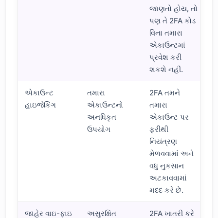
જાણતો હોય, તો
પણ તે 2FA કોડ
વિના તમારા
એકાઉન્ટમાં
પ્રવેશ કરી
શકશે નહીં.
એકાઉન્ટ
તમારા
2FA તમને
હાઇજેકિંગ
એકાઉન્ટનો
તમારા
અનધિકૃત
એકાઉન્ટ પર
ઉપયોગ
ફરીથી
નિયંત્રણ
મેળવવામાં અને
વધુ નુકસાન
અટકાવવામાં
મદદ કરે છે.
જાહેર વાઇ-ફાઇ
અસુરક્ષિત
2FA ખાતરી કરે