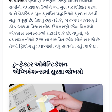
બે પરિબળ
પ્રમાણીકરણના ગેરફાયદાને ધ્યાનમાં
રાખીને, વપરાશકર્તાઓને આ મુદ્દા પર શિક્ષિત કરવા
અને વૈકલ્પિક પુનઃપ્રાપ્તિ પદ્ધતિઓ પ્રદાન કરવી
મહત્વપૂર્ણ છે. ઉદાહરણ તરીકે, બેકઅપ ચકાસણી
કોડ અથવા વિશ્વસનીય ઉપકરણો જેવા વિકલ્પો
ઍક્સેસ સમસ્યાઓ ઘટાડી શકે છે. વધુમાં, જે
વપરાશકર્તાઓ 2FA ના સંભવિત જોખમોને સમજે છે
તેઓ ફિશિંગ હુમલાઓથી વધુ સાવચેત રહી શકે છે.
ટુ-ફેક્ટર ઓથેન્ટિકેશન
એપ્લિકેશન્સમાં સુરક્ષા જોખમો