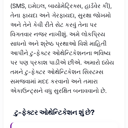
(SMS, ઇમેઇલ, બાયોમેટ્રિક્સ, હાર્ડવેર કી),
તેના ફાયદા અને ગેરફાયદા, સુરક્ષા જોખમો
અને તેને કેવી રીતે સેટ કરવું તેના પર
વિગતવાર નજર નાખીશું. અમે લોકપ્રિય
સાધનો અને શ્રેષ્ઠ પ્રથાઓ વિશે માહિતી
આપીને ટુ-ફેક્ટર ઓથેન્ટિકેશનના ભવિષ્ય
પર પણ પ્રકાશ પાડીએ છીએ. અમારો ધ્યેય
તમને ટુ-ફેક્ટર ઓથેન્ટિકેશન સિસ્ટમ્સ
સમજવામાં મદદ કરવાનો અને તમારા
એકાઉન્ટ્સને વધુ સુરક્ષિત બનાવવાનો છે.
ટુ-ફેક્ટર ઓથેન્ટિકેશન શું છે?