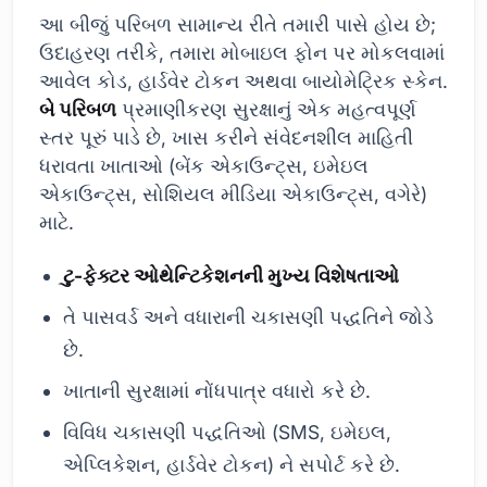
આ બીજું પરિબળ સામાન્ય રીતે તમારી પાસે હોય છે;
ઉદાહરણ તરીકે, તમારા મોબાઇલ ફોન પર મોકલવામાં
આવેલ કોડ, હાર્ડવેર ટોકન અથવા બાયોમેટ્રિક સ્કેન.
બે પરિબળ
પ્રમાણીકરણ સુરક્ષાનું એક મહત્વપૂર્ણ
સ્તર પૂરું પાડે છે, ખાસ કરીને સંવેદનશીલ માહિતી
ધરાવતા ખાતાઓ (બેંક એકાઉન્ટ્સ, ઇમેઇલ
એકાઉન્ટ્સ, સોશિયલ મીડિયા એકાઉન્ટ્સ, વગેરે)
માટે.
ટુ-ફેક્ટર ઓથેન્ટિકેશનની મુખ્ય વિશેષતાઓ
તે પાસવર્ડ અને વધારાની ચકાસણી પદ્ધતિને જોડે
છે.
ખાતાની સુરક્ષામાં નોંધપાત્ર વધારો કરે છે.
વિવિધ ચકાસણી પદ્ધતિઓ (SMS, ઇમેઇલ,
એપ્લિકેશન, હાર્ડવેર ટોકન) ને સપોર્ટ કરે છે.