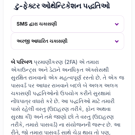
ટુ-ફેક્ટર ઓથેન્ટિકેશન પદ્ધતિઓ
SMS દ્વારા ચકાસણી
અરજી આધારિત ચકાસણી
બે પરિબળ
પ્રમાણીકરણ (2FA) એ તમારા
એકાઉન્ટ્સ અને ડેટાને અનધિકૃત ઍક્સેસથી
સુરક્ષિત રાખવાનો એક મહત્વપૂર્ણ રસ્તો છે. તે એક જ
પાસવર્ડ પર આધાર રાખવાને બદલે બે અલગ અલગ
ચકાસણી પદ્ધતિઓનો ઉપયોગ કરીને સુરક્ષામાં
નોંધપાત્ર વધારો કરે છે. આ પદ્ધતિઓ માટે તમારી
પાસે રહેલી વસ્તુ (ઉદાહરણ તરીકે, ફોન અથવા
સુરક્ષા કી) અને તમે જાણો છો તે વસ્તુ (ઉદાહરણ
તરીકે, તમારો પાસવર્ડ) ના સંયોજનની જરૂર છે. આ
રીતે, જો તમારા પાસવર્ડ સાથે ચેડા થાય તો પણ,