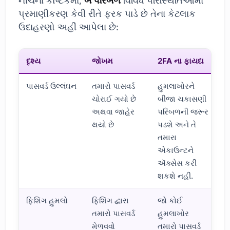
નીચેના કોષ્ટકમાં,
બે પરિબળ
વિવિધ પરિસ્થિતિઓમાં
પ્રમાણીકરણ કેવી રીતે ફરક પાડે છે તેના કેટલાક
ઉદાહરણો અહીં આપેલા છે:
દૃશ્ય
જોખમ
2FA ના ફાયદા
પાસવર્ડ ઉલ્લંઘન
તમારો પાસવર્ડ
હુમલાખોરને
ચોરાઈ ગયો છે
બીજા ચકાસણી
અથવા જાહેર
પરિબળની જરૂર
થયો છે
પડશે અને તે
તમારા
એકાઉન્ટને
ઍક્સેસ કરી
શકશે નહીં.
ફિશિંગ હુમલો
ફિશિંગ દ્વારા
જો કોઈ
તમારો પાસવર્ડ
હુમલાખોર
મેળવવો
તમારો પાસવર્ડ