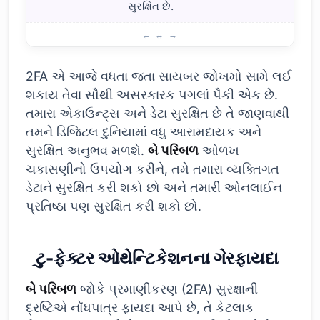
સુરક્ષિત છે.
ટુ-ફેક્ટર ઓથેન્ટિકેશનના ફાયદા
2FA એ આજે વધતા જતા સાયબર જોખમો સામે લઈ
શકાય તેવા સૌથી અસરકારક પગલાં પૈકી એક છે.
તમારા એકાઉન્ટ્સ અને ડેટા સુરક્ષિત છે તે જાણવાથી
તમને ડિજિટલ દુનિયામાં વધુ આરામદાયક અને
સુરક્ષિત અનુભવ મળશે.
બે પરિબળ
ઓળખ
ચકાસણીનો ઉપયોગ કરીને, તમે તમારા વ્યક્તિગત
ડેટાને સુરક્ષિત કરી શકો છો અને તમારી ઓનલાઈન
પ્રતિષ્ઠા પણ સુરક્ષિત કરી શકો છો.
ટુ-ફેક્ટર ઓથેન્ટિકેશનના ગેરફાયદા
બે પરિબળ
જોકે પ્રમાણીકરણ (2FA) સુરક્ષાની
દ્રષ્ટિએ નોંધપાત્ર ફાયદા આપે છે, તે કેટલાક