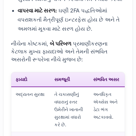
વાપરવા માટે સરળ:
ઘણી 2FA પદ્ધતિઓમાં
વપરાશકર્તા મૈત્રીપૂર્ણ ઇન્ટરફેસ હોય છે અને તે
અમલમાં મૂકવા માટે સરળ હોય છે.
નીચેના કોષ્ટકમાં,
બે પરિબળ
પ્રમાણીકરણના
કેટલાક મુખ્ય ફાયદાઓ અને તેમની સંભવિત
અસરોની રૂપરેખા નીચે મુજબ છે:
ફાયદો
સમજૂતી
સંભવિત અસર
અદ્યતન સુરક્ષા
તે ચકાસણીનું
અનધિકૃત
વધારાનું સ્તર
ઍક્સેસ અને
ઉમેરીને ખાતાની
ડેટા ભંગ
સુરક્ષામાં વધારો
અટકાવવો.
કરે છે.