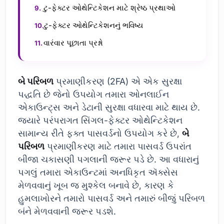
ટુ-ફેક્ટર ઓથેન્ટિકેશન માટે શ્રેષ્ઠ પ્રથાઓ
ટુ-ફેક્ટર ઓથેન્ટિકેશનનું ભવિષ્ય
વારંવાર પૂછાતા પ્રશ્નો
બે પરિબળ
પ્રમાણીકરણ (2FA) એ એક સુરક્ષા
પદ્ધતિ છે જેનો ઉપયોગ તમારા ઓનલાઈન
એકાઉન્ટ્સ અને ડેટાની સુરક્ષા વધારવા માટે થાય છે.
જ્યારે પરંપરાગત સિંગલ-ફેક્ટર ઓથેન્ટિકેશન
સામાન્ય રીતે ફક્ત પાસવર્ડનો ઉપયોગ કરે છે,
બે
પરિબળ
પ્રમાણીકરણ માટે તમારા પાસવર્ડ ઉપરાંત
બીજા ચકાસણી પગલાની જરૂર પડે છે. આ વધારાનું
પગલું તમારા એકાઉન્ટમાં અનધિકૃત ઍક્સેસ
મેળવવાનું ખૂબ જ મુશ્કેલ બનાવે છે, કારણ કે
હુમલાખોરને તમારો પાસવર્ડ અને તમારું બીજું પરિબળ
બંને મેળવવાની જરૂર પડશે.