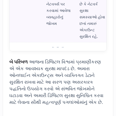
નેટવર્ક્સ પર
છે કે નેટવર્ક
કરવામાં આવેલા
સુરક્ષા
વ્યવહારોનું
સમસ્યાઓ હોવા
જોખમ
છતાં તમારું
એકાઉન્ટ
સુરક્ષિત રહે.
ટુ-ફેક્ટર ઓથેન્ટિકેશનનું મહત્વ શું છે?
બે પરિબળ
આજના ડિજિટલ વિશ્વમાં પ્રમાણીકરણ
એ એક આવશ્યક સુરક્ષા માપદંડ છે. અમારા
ઓનલાઈન એકાઉન્ટ્સ અને વ્યક્તિગત ડેટાને
સુરક્ષિત રાખવા માટે આ સરળ પણ અસરકારક
પદ્ધતિનો ઉપયોગ કરવો એ સંભવિત જોખમોને
ઘટાડવા અને અમારી ડિજિટલ સુરક્ષા સુનિશ્ચિત કરવા
માટે લેવાના સૌથી મહત્વપૂર્ણ પગલાંઓમાંનું એક છે.