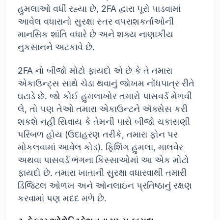
હુમલાઓ વધી રહ્યા છે, 2FA દ્વારા પૂરો પાડવામાં
આવેલ વધારાનો સુરક્ષા સ્તર વપરાશકર્તાઓની
માનસિક શાંતિ વધારે છે અને શક્ય નાણાકીય
નુકસાનને અટકાવે છે.
2FA નો બીજો મોટો ફાયદો એ છે કે તે તમારા
એકાઉન્ટ્સ સાથે ચેડા થવાનું જોખમ નોંધપાત્ર રીતે
ઘટાડે છે. જો કોઈ હુમલાખોર તમારો પાસવર્ડ મેળવી
લે, તો પણ તેઓ તમારા એકાઉન્ટને ઍક્સેસ કરી
શકશે નહીં સિવાય કે તેમની પાસે બીજો ચકાસણી
પરિબળ હોય (ઉદાહરણ તરીકે, તમારા ફોન પર
મોકલવામાં આવેલ કોડ). ફિશિંગ હુમલા, માલવેર
અથવા પાસવર્ડ ભંગના કિસ્સાઓમાં આ એક મોટો
ફાયદો છે. તમારા ખાતાની સુરક્ષા વધારવાથી તમારી
ડિજિટલ ઓળખ અને ઓનલાઇન પ્રતિષ્ઠાનું રક્ષણ
કરવામાં પણ મદદ મળે છે.