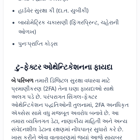
હાર્ડવેર સુરક્ષા કી (દા.ત. યુબીકી)
બાયોમેટ્રિક ચકાસણી (ફિંગરપ્રિન્ટ, ચહેરાની
ઓળખ)
પુનઃપ્રાપ્તિ કોડ્સ
ટુ-ફેક્ટર ઓથેન્ટિકેશનના ફાયદા
બે પરિબળ
તમારી ડિજિટલ સુરક્ષા વધારવા માટે
પ્રમાણીકરણ (2FA) તેના ઘણા ફાયદાઓ સાથે
અલગ પડે છે. પરંપરાગત સિંગલ-ફેક્ટર
ઓથેન્ટિકેશન પદ્ધતિઓની તુલનામાં, 2FA અનધિકૃત
ઍક્સેસ સામે વધુ મજબૂત અવરોધ બનાવે છે. આ
તમારા વ્યક્તિગત ડેટા, નાણાકીય માહિતી અને અન્ય
સંવેદનશીલ ડેટાના રક્ષણમાં નોંધપાત્ર સુધારો કરે છે.
ખાસ કરીને એવા વાતાવરણમાં જ્યાં આજે સાયબર