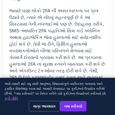
જ્યારે ઘણા લોકો 2FA ની અસરકારકતા પર પ્રશ્ન
ઉઠાવે છે, ત્યારે એ નોંધવું મહત્વપૂર્ણ છે કે આ
સિસ્ટમમાં તેની નબળાઈઓ પણ છે. ઉદાહરણ તરીકે,
SMS-આધારિત 2FA પદ્ધતિઓ સિમ કાર્ડ ક્લોનિંગ
અથવા હાઇજેકિંગ જેવા હુમલાઓ માટે સંવેદનશીલ
હોઈ શકે છે. તેવી જ રીતે, ફિશિંગ હુમલાઓ
વપરાશકર્તાઓને બીજા પરિબળને મેળવવા માટે
ગેરમાર્ગે દોરવાનો પ્રયાસ કરી શકે છે. આ પ્રકારના
હુમલાઓ 2FA ના સુરક્ષા સ્તરને બાયપાસ કરી શકે છે
અને એકાઉન્ટ ટેકઓવર તરફ દોરી શકે છે. તેથી,
2FA ઉકેલો કાળજીપૂર્વક પસંદ કરવા અને અમલમાં
મૂકવા મહત્વપૂર્ણ છે.
અમે તમારી માટે વધુ સારી અનુભવ, વિષયવસ્તુને વ્યક્તિગત બનાવવા અને
ટ્રાફિક વિશ્લેષણ કરવા માટે અમારી વેબસાઇટ પર કૂકીઝનો ઉપયોગ કરીએ
છીએ. "બધા સ્વીકારો" પર ક્લિક કરીને તમે કૂકીઝના ઉપયોગને સ્વીકારો છો.
સંભવિત સુરક્ષા જોખમો
કૂકી નીતિ
→
×
View this page in English?
માત્ર આવશ્યક
બધા સ્વીકારો
સિમ કાર્ડ ક્લોનિંગ (સિમ સ્વેપિંગ)