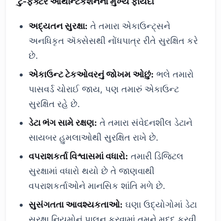
ટુ-ફેક્ટર ઓથેન્ટિકેશનના મુખ્ય ફાયદા
અદ્યતન સુરક્ષા:
તે તમારા એકાઉન્ટ્સને
અનધિકૃત ઍક્સેસથી નોંધપાત્ર રીતે સુરક્ષિત કરે
છે.
એકાઉન્ટ ટેકઓવરનું જોખમ ઓછું:
ભલે તમારો
પાસવર્ડ ચોરાઈ જાય, પણ તમારું એકાઉન્ટ
સુરક્ષિત રહે છે.
ડેટા ભંગ સામે રક્ષણ:
તે તમારા સંવેદનશીલ ડેટાને
સાયબર હુમલાઓથી સુરક્ષિત રાખે છે.
વપરાશકર્તા વિશ્વાસમાં વધારો:
તમારી ડિજિટલ
સુરક્ષામાં વધારો થયો છે તે જાણવાથી
વપરાશકર્તાઓને માનસિક શાંતિ મળે છે.
સુસંગતતા આવશ્યકતાઓ:
ઘણા ઉદ્યોગોમાં ડેટા
સુરક્ષા નિયમોનું પાલન કરવામાં તમને મદદ કરવી.