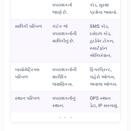
વપરાશકર્તા
કોડ, સુરક્ષા
જાણે છે.
પ્રશ્નોના જવાબો.
માલિકી પરિબળ
કંઈક જે
SMS કોડ,
વપરાશકર્તાની
ઇમેઇલ કોડ,
માલિકીનું છે.
હાર્ડવેર ટોકન,
સ્માર્ટફોન
એપ્લિકેશન.
બાયોમેટ્રિક્સ
વપરાશકર્તાની
ફિંગરપ્રિન્ટ,
પરિબળ
શારીરિક
ચહેરો ઓળખ,
લાક્ષણિકતા.
અવાજ ઓળખ.
સ્થાન પરિબળ
વપરાશકર્તાનું
GPS સ્થાન
સ્થાન.
ડેટા, IP સરનામું.
ટુ-ફેક્ટર ઓથેન્ટિકેશન શું છે?