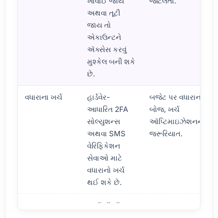
ખોવાઈ જાય
જટિલતા.
અથવા તૂટી
જાય તો
એકાઉન્ટને
ઍક્સેસ કરવું
મુશ્કેલ બની શકે
છે.
વધારાના ખર્ચ
હાર્ડવેર-
બજેટ પર વધારાનો
આધારિત 2FA
બોજ, ખર્ચ
સોલ્યુશન્સ
ઑપ્ટિમાઇઝેશનની
અથવા SMS
જરૂરિયાત.
વેરિફિકેશન
સેવાઓ માટે
વધારાનો ખર્ચ
થઈ શકે છે.
ટુ-ફેક્ટર ઓથેન્ટિકેશનના ગેરફાયદા