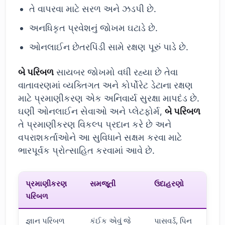
તે વાપરવા માટે સરળ અને ઝડપી છે.
અનધિકૃત પ્રવેશનું જોખમ ઘટાડે છે.
ઓનલાઈન છેતરપિંડી સામે રક્ષણ પૂરું પાડે છે.
બે પરિબળ
સાયબર જોખમો વધી રહ્યા છે તેવા
વાતાવરણમાં વ્યક્તિગત અને કોર્પોરેટ ડેટાના રક્ષણ
માટે પ્રમાણીકરણ એક અનિવાર્ય સુરક્ષા માપદંડ છે.
ઘણી ઓનલાઈન સેવાઓ અને પ્લેટફોર્મ,
બે પરિબળ
તે પ્રમાણીકરણ વિકલ્પ પ્રદાન કરે છે અને
વપરાશકર્તાઓને આ સુવિધાને સક્ષમ કરવા માટે
ભારપૂર્વક પ્રોત્સાહિત કરવામાં આવે છે.
પ્રમાણીકરણ
સમજૂતી
ઉદાહરણો
પરિબળ
જ્ઞાન પરિબળ
કંઈક એવું જે
પાસવર્ડ, પિન