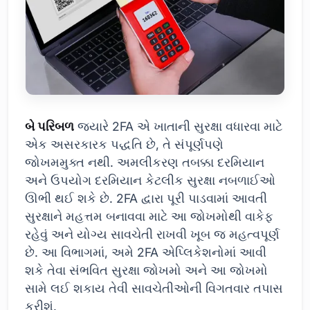
બે પરિબળ
જ્યારે 2FA એ ખાતાની સુરક્ષા વધારવા માટે
એક અસરકારક પદ્ધતિ છે, તે સંપૂર્ણપણે
જોખમમુક્ત નથી. અમલીકરણ તબક્કા દરમિયાન
અને ઉપયોગ દરમિયાન કેટલીક સુરક્ષા નબળાઈઓ
ઊભી થઈ શકે છે. 2FA દ્વારા પૂરી પાડવામાં આવતી
સુરક્ષાને મહત્તમ બનાવવા માટે આ જોખમોથી વાકેફ
રહેવું અને યોગ્ય સાવચેતી રાખવી ખૂબ જ મહત્વપૂર્ણ
છે. આ વિભાગમાં, અમે 2FA એપ્લિકેશનોમાં આવી
શકે તેવા સંભવિત સુરક્ષા જોખમો અને આ જોખમો
સામે લઈ શકાય તેવી સાવચેતીઓની વિગતવાર તપાસ
કરીશું.