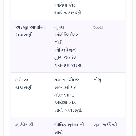
આવેલા કોડ
સાથે ચકાસણી.
અરજી આધારિત
ગૂગલ
ઉચ્ચ
ચકાસણી
ઓથેન્ટિકેટર
જેવી
એપ્લિકેશનો
દ્વારા જનરેટ
કરાયેલા કોડ્સ.
ઇમેઇલ
તમારા ઇમેઇલ
નીચું
ચકાસણી
સરનામાં પર
મોકલવામાં
આવેલા કોડ
સાથે ચકાસણી.
હાર્ડવેર કી
ભૌતિક સુરક્ષા કી
ખૂબ જ ઊંચી
સાથે