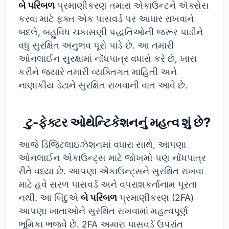
બે પરિબળ
પ્રમાણીકરણ તમારા એકાઉન્ટને ઍક્સેસ
કરવા માટે ફક્ત એક પાસવર્ડ પર આધાર રાખવાને
બદલે, બહુવિધ ચકાસણી પદ્ધતિઓની જરૂર પાડીને
વધુ સુરક્ષિત અનુભવ પૂરો પાડે છે. આ તમારી
ઓનલાઈન સુરક્ષામાં નોંધપાત્ર વધારો કરે છે, ખાસ
કરીને જ્યારે તમારી વ્યક્તિગત માહિતી અને
નાણાકીય ડેટાને સુરક્ષિત રાખવાની વાત આવે છે.
ટુ-ફેક્ટર ઓથેન્ટિકેશનનું મહત્વ શું છે?
આજે ડિજિટલાઇઝેશનમાં વધારા સાથે, આપણા
ઓનલાઈન એકાઉન્ટ્સ માટે જોખમો પણ નોંધપાત્ર
રીતે વધ્યા છે. આપણા એકાઉન્ટ્સને સુરક્ષિત રાખવા
માટે હવે સરળ પાસવર્ડ અને વપરાશકર્તાનામ પૂરતા
નથી. આ બિંદુએ
બે પરિબળ
પ્રમાણીકરણ (2FA)
આપણા ખાતાઓને સુરક્ષિત રાખવામાં મહત્વપૂર્ણ
ભૂમિકા ભજવે છે. 2FA અમારા પાસવર્ડ ઉપરાંત