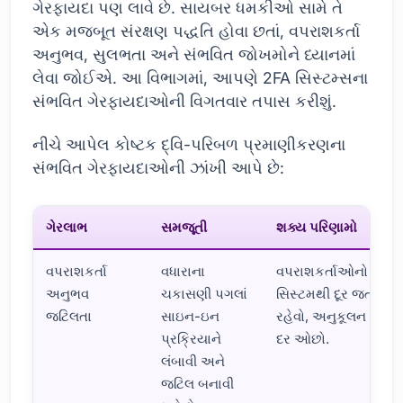
ગેરફાયદા પણ લાવે છે. સાયબર ધમકીઓ સામે તે
એક મજબૂત સંરક્ષણ પદ્ધતિ હોવા છતાં, વપરાશકર્તા
અનુભવ, સુલભતા અને સંભવિત જોખમોને ધ્યાનમાં
લેવા જોઈએ. આ વિભાગમાં, આપણે 2FA સિસ્ટમ્સના
સંભવિત ગેરફાયદાઓની વિગતવાર તપાસ કરીશું.
નીચે આપેલ કોષ્ટક દ્વિ-પરિબળ પ્રમાણીકરણના
સંભવિત ગેરફાયદાઓની ઝાંખી આપે છે:
ગેરલાભ
સમજૂતી
શક્ય પરિણામો
વપરાશકર્તા
વધારાના
વપરાશકર્તાઓનો
અનુભવ
ચકાસણી પગલાં
સિસ્ટમથી દૂર જતો
જટિલતા
સાઇન-ઇન
રહેવો, અનુકૂલન
પ્રક્રિયાને
દર ઓછો.
લંબાવી અને
જટિલ બનાવી