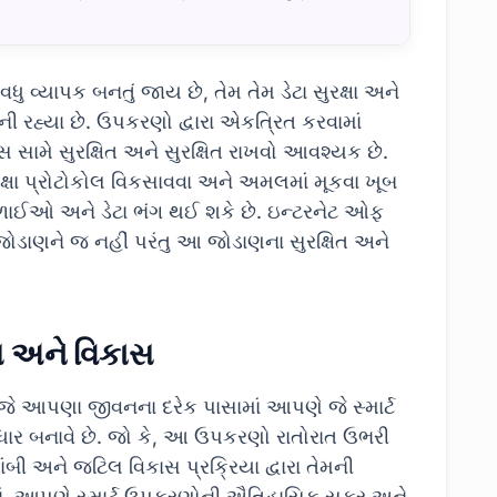
વ્યાખ્યા
ધુ વ્યાપક બનતું જાય છે, તેમ તેમ ડેટા સુરક્ષા અને
ની રહ્યા છે. ઉપકરણો દ્વારા એકત્રિત કરવામાં
સામે સુરક્ષિત અને સુરક્ષિત રાખવો આવશ્યક છે.
ક્ષા પ્રોટોકોલ વિકસાવવા અને અમલમાં મૂકવા ખૂબ
 નબળાઈઓ અને ડેટા ભંગ થઈ શકે છે. ઇન્ટરનેટ ઓફ
ોડાણને જ નહીં પરંતુ આ જોડાણના સુરક્ષિત અને
સ અને વિકાસ
આપણા જીવનના દરેક પાસામાં આપણે જે સ્માર્ટ
 બનાવે છે. જો કે, આ ઉપકરણો રાતોરાત ઉભરી
બી અને જટિલ વિકાસ પ્રક્રિયા દ્વારા તેમની
ાગમાં, આપણે સ્માર્ટ ઉપકરણોની ઐતિહાસિક સફર અને