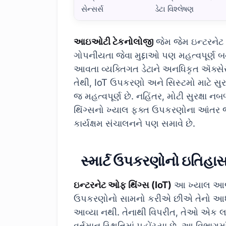
સેન્સર્સ
ડેટા વિશ્લેષણ
ઇન્ટરનેટ ઓફ થિંગ્સ: સ્માર્ટ ડિવાઇસીસની મૂળભૂત 
આઇઓટી ટેકનોલોજી
જેમ જેમ ઇન્ટરનેટ વ
ગોપનીયતા જેવા મુદ્દાઓ પણ મહત્વપૂર્ણ બ
આવતા વ્યક્તિગત ડેટાને અનધિકૃત ઍક્સેસ 
તેથી, IoT ઉપકરણો અને સિસ્ટમો માટે સુર
જ મહત્વપૂર્ણ છે. નહિંતર, મોટી સુરક્ષા
થિંગ્સનો ખ્યાલ ફક્ત ઉપકરણોના આંતર જ
કાર્યક્ષમ સંચાલનને પણ સમાવે છે.
સ્માર્ટ ઉપકરણોનો ઇતિહા
ઇન્ટરનેટ ઓફ થિંગ્સ (IoT)
આ ખ્યાલ આજે 
ઉપકરણોનો સામનો કરીએ છીએ તેનો આધાર
આવ્યા નથી. તેનાથી વિપરીત, તેઓ એક લાં
વર્તમાન સ્થિતિમાં પહોંચ્યા છે. આ વિભ