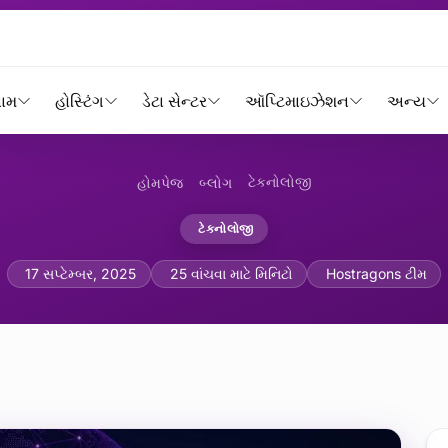
નામ
હોસ્ટિંગ
ડેટા સેન્ટર
ઑપ્ટિમાઇઝેશન
અન્ય
ટેકનોલોજી
હોમપેજ
બ્લોગ
ટેકનોલોજી
ઓફ થિંગ્સ (IoT): સ્માર્ટ ડિવાઇ
17 સપ્ટેમ્બર, 2025
25 વાંચવા માટે મિનિટો
Hostragons ટીમ