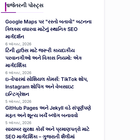
તાજેતરની પોસ્ટ્સ
Google Maps પર "રસ્તો બતાવો" બટનના
ક્લિક્સ વધારવા માટેનું સ્થાનિક SEO
માર્ગદર્શન
6 ઑગસ્ટ, 2026
ટિની હાઉસ માટે જરૂરી કાયદાકીય
પરવાનગીઓ અને વિકાસ નિયમો: એક
માર્ગદર્શિકા
6 ઑગસ્ટ, 2026
ઇ-વેપારમાં સોશિયલ કોમર્સ: TikTok શોપ,
Instagram શોપિંગ અને વેબસાઇટ
ઇન્ટિગ્રેશન
5 ઑગસ્ટ, 2026
GitHub Pages અને Jekyll વડે સંપૂર્ણપણે
મફત અને શૂન્ય ખર્ચે બ્લૉગ બનાવવો
5 ઑગસ્ટ, 2026
સાયબર સુરક્ષા કોર્સ અને પ્રમાણપત્રો માટે
SEO માર્ગદર્શિકા – ગુજરાતી શૈલીમાં