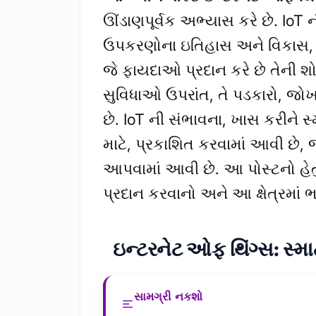
ઊંડાણપૂર્વક અભ્યાસ કરે છે. IoT ની
ઉપકરણોના ઇતિહાસ અને વિકાસ, તે
જે ફાયદાઓ પ્રદાન કરે છે તેની શો
સુવિધાઓ ઉપરાંત, તે પડકારો, જોખ
છે. IoT ની સંભાવના, ખાસ કરીને સ
માટે, પ્રકાશિત કરવામાં આવી છે
આપવામાં આવી છે. આ પોસ્ટનો હેતુ 
પ્રદાન કરવાનો અને આ ક્ષેત્રમાં 
ઇન્ટરનેટ ઓફ થિંગ્સ: સ્મા
સામગ્રી નકશો