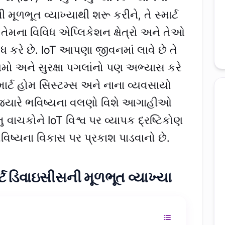
 મૂળભૂત વ્યાખ્યાથી શરૂ કરીને, તે સ્માર્ટ
મના વિવિધ એપ્લિકેશન ક્ષેત્રો અને તેઓ
ધ કરે છે. IoT આપણા જીવનમાં લાવે છે તે
મો અને સુરક્ષા પગલાંનો પણ અભ્યાસ કરે
્માર્ટ હોમ સિસ્ટમ્સ અને નાના વ્યવસાયો
, જ્યારે ભવિષ્યના વલણો વિશે આગાહીઓ
વાચકોને IoT વિશ્વ પર વ્યાપક દ્રષ્ટિકોણ
ભવિષ્યના વિકાસ પર પ્રકાશ પાડવાનો છે.
ર્ટ ડિવાઇસીસની મૂળભૂત વ્યાખ્યા