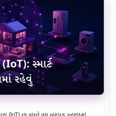
સ (IoT) ના વધુને વધુ વ્યાપક ખ્યાલમાં