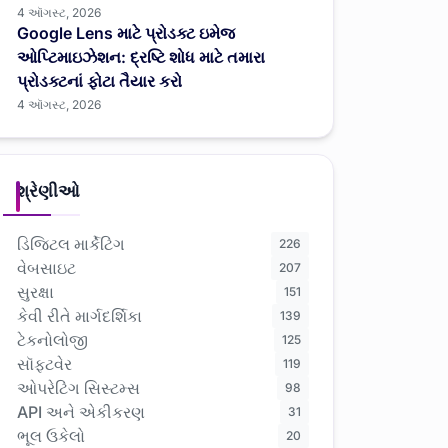
4 ઑગસ્ટ, 2026
Google Lens માટે પ્રોડક્ટ ઇમેજ
ઓપ્ટિમાઇઝેશન: દ્રષ્ટિ શોધ માટે તમારા
પ્રોડક્ટનાં ફોટા તૈયાર કરો
4 ઑગસ્ટ, 2026
શ્રેણીઓ
ડિજિટલ માર્કેટિંગ
226
વેબસાઇટ
207
સુરક્ષા
151
કેવી રીતે માર્ગદર્શિકા
139
ટેકનોલોજી
125
સૉફ્ટવેર
119
ઓપરેટિંગ સિસ્ટમ્સ
98
API અને એકીકરણ
31
ભૂલ ઉકેલો
20