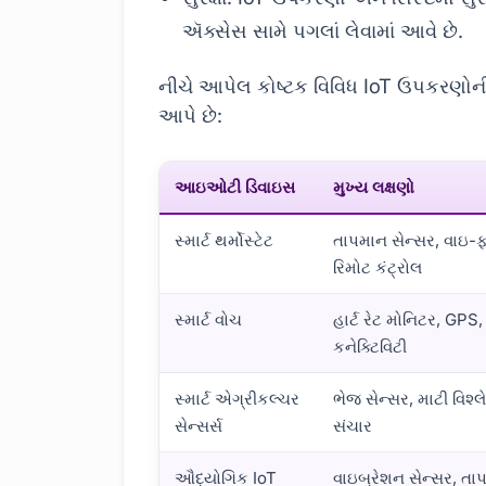
ઍક્સેસ સામે પગલાં લેવામાં આવે છે.
નીચે આપેલ કોષ્ટક વિવિધ IoT ઉપકરણોન
આપે છે:
આઇઓટી ડિવાઇસ
મુખ્ય લક્ષણો
સ્માર્ટ થર્મોસ્ટેટ
તાપમાન સેન્સર, વાઇ-
રિમોટ કંટ્રોલ
સ્માર્ટ વોચ
હાર્ટ રેટ મોનિટર, GPS, 
કનેક્ટિવિટી
સ્માર્ટ એગ્રીકલ્ચર
ભેજ સેન્સર, માટી વિશ્
સેન્સર્સ
સંચાર
ઔદ્યોગિક IoT
વાઇબ્રેશન સેન્સર, તા