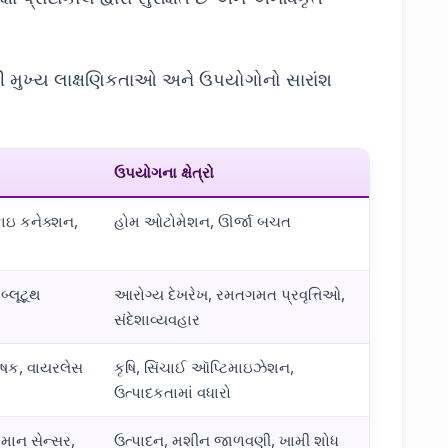
ી મુખ્ય લાક્ષણિકતાઓ અને ઉપયોગોનો સારાંશ
ઉપયોગના ક્ષેત્રો
ફાઇ કનેક્શન,
હોમ ઓટોમેશન, ઊર્જા બચત
બ્લૂટૂથ
આરોગ્ય દેખરેખ, રમતગમત પ્રવૃત્તિઓ,
સંદેશાવ્યવહાર
લેષક, વાયરલેસ
કૃષિ, સિંચાઈ ઑપ્ટિમાઇઝેશન,
ઉત્પાદકતામાં વધારો
પમાન સેન્સર,
ઉત્પાદન, મશીન જાળવણી, ખામી શોધ