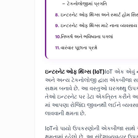
ટેકનોલોજીમાં પ્રગતિ
ઇન્ટરનેટ ઓફ થિંગ્સ અને સ્માર્ટ હોમ સિસ
ઇન્ટરનેટ ઓફ થિંગ્સ માટે નાના વ્યવસાય મ
નિષ્કર્ષ અને ભવિષ્યના પગલાં
વારંવાર પૂછાતા પ્રશ્નો
ઇન્ટરનેટ ઓફ થિંગ્સ (IoT)
IoT એક એવું ન
અને અન્ય ટેકનોલોજી દ્વારા એકબીજા સાથ
સક્ષમ બનાવે છે. આ વસ્તુઓ ઘરગથ્થુ ઉ
તેઓ ઇન્ટરનેટ પર ડેટા એકત્રિત કરીને અને શ
માં આપણા રોજિંદા જીવનથી લઈને વ્યવસાયિક
લાવવાની ક્ષમતા છે.
IoTનો પાયો ઉપકરણોની એકબીજા સાથે અન
ક્ષમતામાં રહેલો છે. આ સંદેશાવ્યવહાર ઉપ