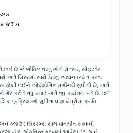
્ટમ્સ
ાર્ગદર્શિકા
ેટવર્ક છે જે ભૌતિક વસ્તુઓને સેન્સર, સોફ્ટવેર
ે અને સિસ્ટમો સાથે ડેટાનું આદાનપ્રદાન કરવા
પકરણોથી લઈને ઔદ્યોગિક મશીનરી સુધીની છે, અને
ેર કરીને વધુ સ્માર્ટ અને વધુ કાર્યક્ષમ બને છે. IoT
 પ્રક્રિયાઓ સુધીના ઘણા ક્ષેત્રોમાં ક્રાંતિ
ે ક્લાઉડ સિસ્ટમ્સ સાથે વાતચીત કરવાની
કરણો દ્વારા એકત્રિત કરવામાં આવેલા ડેટા અને