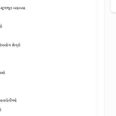
 મૂળભૂત વ્યાખ્યા
ળો
યોગ ક્ષેત્રો
ખમો
ી સાવચેતીઓ
ો