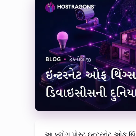
આ બ્લોગ પોસ્ટ ઇન્ટરનેટ ઓફ થિંગ્