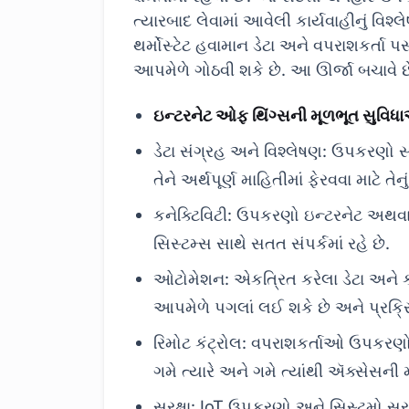
ત્યારબાદ લેવામાં આવેલી કાર્યવાહીનું વિશ્
થર્મોસ્ટેટ હવામાન ડેટા અને વપરાશકર્તા 
આપમેળે ગોઠવી શકે છે. આ ઊર્જા બચાવે છે
ઇન્ટરનેટ ઓફ થિંગ્સની મૂળભૂત સુવિ
ડેટા સંગ્રહ અને વિશ્લેષણ: ઉપકરણો સ
તેને અર્થપૂર્ણ માહિતીમાં ફેરવવા માટે તેનુ
કનેક્ટિવિટી: ઉપકરણો ઇન્ટરનેટ અથવા
સિસ્ટમ્સ સાથે સતત સંપર્કમાં રહે છે.
ઓટોમેશન: એકત્રિત કરેલા ડેટા અને 
આપમેળે પગલાં લઈ શકે છે અને પ્રક્
રિમોટ કંટ્રોલ: વપરાશકર્તાઓ ઉપકરણોને
ગમે ત્યારે અને ગમે ત્યાંથી ઍક્સેસની 
સુરક્ષા: IoT ઉપકરણો અને સિસ્ટમો સુરક્