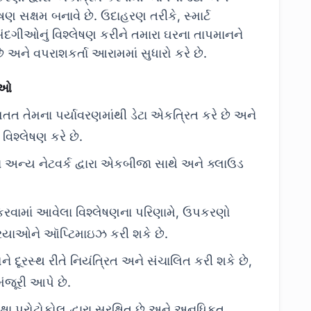
લેષણ સક્ષમ બનાવે છે. ઉદાહરણ તરીકે, સ્માર્ટ
પસંદગીઓનું વિશ્લેષણ કરીને તમારા ઘરના તાપમાનને
 અને વપરાશકર્તા આરામમાં સુધારો કરે છે.
ધાઓ
તત તેમના પર્યાવરણમાંથી ડેટા એકત્રિત કરે છે અને
ં વિશ્લેષણ કરે છે.
 અન્ય નેટવર્ક દ્વારા એકબીજા સાથે અને ક્લાઉડ
કરવામાં આવેલા વિશ્લેષણના પરિણામે, ઉપકરણો
રિયાઓને ઑપ્ટિમાઇઝ કરી શકે છે.
 દૂરસ્થ રીતે નિયંત્રિત અને સંચાલિત કરી શકે છે,
મંજૂરી આપે છે.
ષા પ્રોટોકોલ દ્વારા સુરક્ષિત છે અને અનધિકૃત