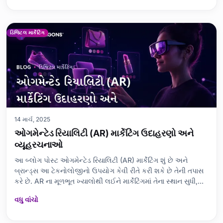
વ્યૂહરચનાઓ બનાવવા અને વ
ડિજિટલ માર્કેટિંગ
14 માર્ચ, 2025
ઓગમેન્ટેડ રિયાલિટી (AR) માર્કેટિંગ ઉદાહરણો અને
વ્યૂહરચનાઓ
આ બ્લોગ પોસ્ટ ઓગમેન્ટેડ રિયાલિટી (AR) માર્કેટિંગ શું છે અને
બ્રાન્ડ્સ આ ટેકનોલોજીનો ઉપયોગ કેવી રીતે કરી શકે છે તેની તપાસ
કરે છે. AR ના મૂળભૂત ખ્યાલોથી લઈને માર્કેટિંગમાં તેના સ્થાન સુધી,
અસરકારક વ્યૂહરચનાથી લઈને સફળ ઝુંબેશના ઉદાહરણો સુધી,
વધુ વાંચો
માહિતીની વિશાળ શ્રેણી રજૂ કરવામાં આવી છે. આ લેખમાં AR ના
ઉપયોગના પડકારો, જરૂરી ટે