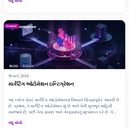
વધુ વાંચો
પાસાઓમાં એઆર કેવી રીતે ફાયદાકારક છે એ જાણીશું. નવી
ટેક્નોલોજીઓની સાથે એઆર એપ
વેબસાઇટ
19 માર્ચ, 2025
માર્કેટિંગ ઓટોમેશન ઇન્ટિગ્રેશન
આ બ્લોગ પોસ્ટ માર્કેટિંગ ઓટોમેશનના વિષયને ઊંડાણપૂર્વક આવરી લે
છે. પ્રથમ, તે માર્કેટિંગ ઓટોમેશન શું છે અને તેની મૂળભૂત માહિતી
સમજાવે છે, પછી તેના ફાયદા અને ગેરફાયદાનું મૂલ્યાંકન કરે છે. તે
બજારમાં ઉપલબ્ધ શ્રેષ્ઠ સાધનોનો પરિચય કરાવે છે અને અસરકારક
વધુ વાંચો
ઉપયોગ માટે ટિપ્સ પણ આપે છે. સફળ માર્કેટિંગ ઓટોમેશન