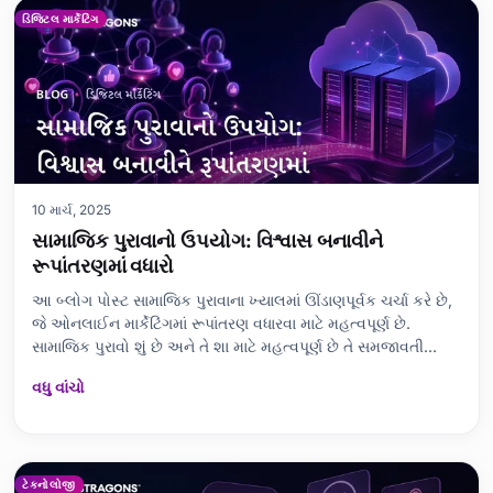
ડિજિટલ માર્કેટિંગ
10 માર્ચ, 2025
સામાજિક પુરાવાનો ઉપયોગ: વિશ્વાસ બનાવીને
રૂપાંતરણમાં વધારો
આ બ્લોગ પોસ્ટ સામાજિક પુરાવાના ખ્યાલમાં ઊંડાણપૂર્વક ચર્ચા કરે છે,
જે ઓનલાઈન માર્કેટિંગમાં રૂપાંતરણ વધારવા માટે મહત્વપૂર્ણ છે.
સામાજિક પુરાવો શું છે અને તે શા માટે મહત્વપૂર્ણ છે તે સમજાવતી
વખતે, વિવિધ પ્રકારના સામાજિક પુરાવા (નિષ્ણાતના મંતવ્યો, ગ્રાહક
વધુ વાંચો
સમીક્ષાઓ, કેસ સ્ટડીઝ, વગેરે) વિગતવાર આપવામાં આવ્યા છે.
રૂપાંતરણ વધારવ
ટેકનોલોજી