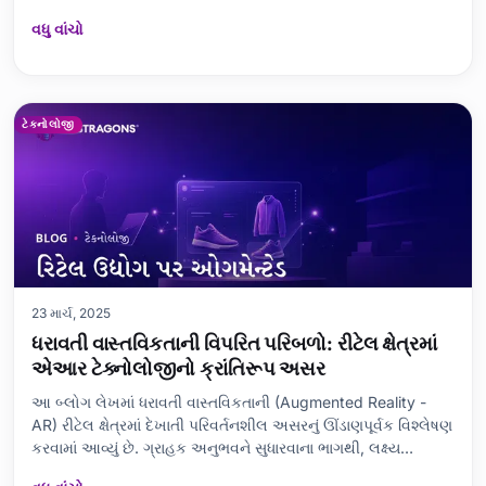
અસર કરતા પરિબળોની તપાસ કરે છે. જ્યારે કાર્ટ છોડી દેવામાં ગ્રાહક
વધુ વાંચો
અનુભવની મુખ્ય ભૂમિકા પર ભાર મૂકવામાં આવે છે, ત્યારે કાર્યક્ષમત
ટેકનોલોજી
23 માર્ચ, 2025
ધરાવતી વાસ્તવિકતાની વિપરિત પરિબળો: રીટેલ ક્ષેત્રમાં
એઆર ટેક્નોલોજીનો ક્રાંતિરૂપ અસર
આ બ્લોગ લેખમાં ધરાવતી વાસ્તવિકતાની (Augmented Reality -
AR) રીટેલ ક્ષેત્રમાં દેખાતી પરિવર્તનશીલ અસરનું ઊંડાણપૂર્વક વિશ્લેષણ
કરવામાં આવ્યું છે. ગ્રાહક અનુભવને સુધારવાના ભાગથી, લક્ષ્ય
વાચકવિગતનું વિશ્લેષણ તથા વેચાવ વધારવાની વ્યૂહરચનાઓ સુધી વિવિધ