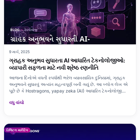
9 માર્ચ, 2025
ગ્રાહક અનુભવ સુધારતા AI આધારિત ટેકનોલોજીઓ:
વ્યાપારી સફળતા માટે નવી શ્રેષ્ઠ રણનીતિ
આજના દિનોએ વધતી સ્પર્ધાથી ભરેલ વ્યાવસાયિક દુનિયામાં, ગ્રાહક
અનુભવને સુધારવું અત્યંત મહત્વપૂર્ણ બની ગયું છે. આ બ્લોગ લેખ એ
પૂછે છે કે Hostragons, yapay zeka (AI) આધારિત ટેકનોલોજીઓ
કેવી રીતે ગ્રાહક અનુભવને રૂપાંતરિત કરી રહી છે. AI ના ગ્રાહક
વધુ વાંચો
સંબંધો પર પડતા અસર, તેનો ઉપયોગ કેવી રીતે કરવો, વિવિધ AI
ટેકનોલોજીઓ અને તેનો લાભ,
ડિજિટલ માર્કેટિંગ