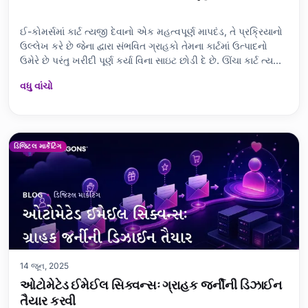
ઈ-કોમર્સમાં કાર્ટ ત્યજી દેવાનો એક મહત્વપૂર્ણ માપદંડ, તે પ્રક્રિયાનો
ઉલ્લેખ કરે છે જેના દ્વારા સંભવિત ગ્રાહકો તેમના કાર્ટમાં ઉત્પાદનો
ઉમેરે છે પરંતુ ખરીદી પૂર્ણ કર્યા વિના સાઇટ છોડી દે છે. ઊંચા કાર્ટ ત્યજી
દેવાના દરથી વેચાણમાં ઘટાડો થાય છે અને નફામાં ઘટાડો થાય છે. આ
વધુ વાંચો
બ્લોગ પોસ્ટમાં, અમે કાર્ટ ત્યજી દેવાના કારણો અને અસરો
ડિજિટલ માર્કેટિંગ
14 જૂન, 2025
ઓટોમેટેડ ઈમેઈલ સિક્વન્સઃ ગ્રાહક જર્નીની ડિઝાઈન
તૈયાર કરવી