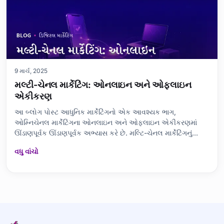
9 માર્ચ, 2025
મલ્ટી-ચેનલ માર્કેટિંગ: ઓનલાઇન અને ઓફલાઇન
એકીકરણ
આ બ્લોગ પોસ્ટ આધુનિક માર્કેટિંગનો એક આવશ્યક ભાગ,
ઓમ્નિચેનલ માર્કેટિંગના ઓનલાઇન અને ઓફલાઇન એકીકરણમાં
ઊંડાણપૂર્વક ઊંડાણપૂર્વક અભ્યાસ કરે છે. મલ્ટિ-ચેનલ માર્કેટિંગનું
મહત્વ, વિવિધ પદ્ધતિઓ અને લક્ષ્ય પ્રેક્ષકોને સમજવું શા માટે જરૂરી
વધુ વાંચો
છે તે સમજાવવામાં આવ્યું છે. ઓનલાઈન અને ઓફલાઈન ચેનલોને
એકીકૃત કરવાની પદ્ધતિઓ ઉપરાંત, ઉપયોગમા