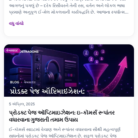
આગળનું પગલું છે – દરેક રિસીવરને તેની રસ, વર્તન અને લોકલ ભાષા
પ્રમાણે અનુકૂળ ઈ-મેલ મોકલવાની કાર્યપદ્ધતિ છે. આજના સ્પર્ધાત્મક
યુગમાં ગ્રાહકો એવી ઈ-મેલ્સની અપેક્ષા રાખે છે જે તેમને ખરેખર
વધુ વાંચો
“અનુભવી” થાય, સંબંધિત અને કિંમતવાળા હોય. એટલે વ્યક્તિગત
કરવું એ ઈ-મ
વેબસાઇટ
5 એપ્રિલ, 2025
પ્રોડક્ટ પેજ ઑપ્ટિમાઇઝેશન: ઇ-કૉમર્સ રૂપાંતર
વધારવાના ગુજરાતી તમામ ઉપાય
ઈ-કૉમર્સ સાઇટમાં વેચાણ અને રૂપાંતર વધારવાના સૌથી મહત્વપૂર્ણ
સાધનોમાં પ્રોડક્ટ પેજ ઑપ્ટિમાઇઝેશન છે. સફળ પ્રોડક્ટ પેજ