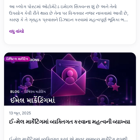
આ બ્લોગ પોસ્ટમાં ઓટોમેટેડ ઇમેઇલ સિક્વન્સ શું છે અને તેનો
ઉપયોગ કેવી રીતે થાય છે તેના પર વિગતવાર નજર નાખવામાં આવી છે,
કારણ કે તે ગ્રાહક પ્રવાસને ડિઝાઇન કરવામાં મહત્વપૂર્ણ ભૂમિકા ભજવે
છે. તે ઓટોમેટેડ ઇમેઇલના ફાયદા, ઇમેઇલ સિક્વન્સ બનાવવા માટે શું લે
વધુ વાંચો
છે અને મુખ્ય ડિઝાઇન વિચારણાઓને આવરી લે છે. તે ગ્રાહક જોડાણ
વધારવા અને રૂપ
ડિજિટલ માર્કેટિંગ
13 જૂન, 2025
ઈ-મેલ માર્કેટિંગમાં વ્યક્તિગત કરવાના મહત્વની વ્યાખ્યા
ઈ-મેલ માર્કેટિંગમાં વ્યક્તિગત કરવું એ માત્ર સામાન્ય માર્કેટિંગ રૂપથી