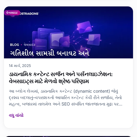
વેબસાઇટ
14 માર્ચ, 2025
ડાયનામિક કન્ટેન્ટ સર્જન અને પર્સનલાઇઝેશન:
વેબસાઇટ્સ માટે મેળવો શ્રેષ્ઠ પરિણામ
આ બ્લોગ લેખમાં, ડાયનામિક કન્ટેન્ટ (dynamic content) જેવું
દ્રશ્ય બદલાતું–વપરાશકર્તા આધારિત કન્ટેન્ટ કેવી રીતે સર્જાય, તેનો
મહત્વ, બજારમાં તાલમેલ અને SEO સંબંધિત જાતજાતના મુદ્દા પર
ગુજરાતી પ્રવૃત્તિ/ઉદાહરણો સાથે સમજૂતી આપવામાં આવે છે.
વધુ વાંચો
વપરાશકર્તા અનુભવ સાથે ડાયનામિક કન્ટેન્ટના લગાવ, તેના લાભ-ગણો
અને ચિંતાઓ, સેગમેન્ટેશન પ