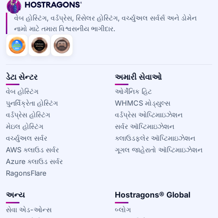
વેબ હોસ્ટિંગ, વર્ડપ્રેસ, રિસેલર હોસ્ટિંગ, વર્ચ્યુઅલ સર્વર્સ અને ડોમેન
નામો માટે તમારા વિશ્વસનીય ભાગીદાર.
ડેટા સેન્ટર
અમારી સેવાઓ
વેબ હોસ્ટિંગ
ઓર્ગેનિક હિટ
પુનર્વિક્રેતા હોસ્ટિંગ
WHMCS મોડ્યુલ્સ
વર્ડપ્રેસ હોસ્ટિંગ
વર્ડપ્રેસ ઓપ્ટિમાઇઝેશન
મેઇલ હોસ્ટિંગ
સર્વર ઑપ્ટિમાઇઝેશન
વર્ચ્યુઅલ સર્વર
ક્લાઉડફ્લેર ઑપ્ટિમાઇઝેશન
AWS ક્લાઉડ સર્વર
ગૂગલ જાહેરાતો ઑપ્ટિમાઇઝેશન
Azure ક્લાઉડ સર્વર
RagonsFlare
અન્ય
Hostragons® Global
સેવા એડ-ઓન્સ
બ્લોગ