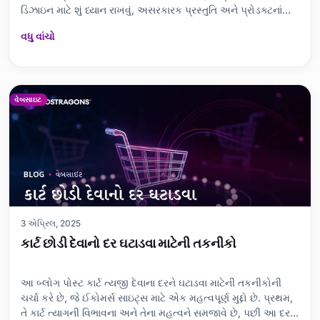
ડિઝાઇન માટે શું ધ્યાન રાખવું, અસરકારક પ્રસ્તુતિ અને પ્રોડક્ટનાં
ગુણધર્મો તથા લાભો વ્યાપક રીતે વર્ણવવી અત્યંત મહત્વપૂર્ણ છે. ગ્રાહક
વધુ વાંચો
સમીક્ષાઓ અને અભિપ્રાયો વિશ્વસનીયતા ઝડપે છે, જ્યારે મોબાઈલ
ઑપ્ટિમાઇઝેશન વા
વેબસાઇટ
3 એપ્રિલ, 2025
કાર્ટ છોડી દેવાનો દર ઘટાડવા માટેની તકનીકો
આ બ્લોગ પોસ્ટ કાર્ટ ત્યજી દેવાના દરને ઘટાડવા માટેની તકનીકોની
ચર્ચા કરે છે, જે ઈકોમર્સ સાઇટ્સ માટે એક મહત્વપૂર્ણ મુદ્દો છે. પ્રથમ,
તે કાર્ટ ત્યાગની વિભાવના અને તેના મહત્વને સમજાવે છે, પછી આ દરને