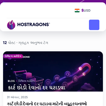
ટૅગ
ગ્રાહક અનુભવ
$
USD
ગ્રાહક અનુભવ
હોમપેજ
બ્લોગ
12
પોસ્ટ · ગ્રાહક અનુભવ ટૅગ
ગ્રાહક અનુભવ etiketi yazı
ડિજિટલ માર્કેટિંગ
31 ઑગસ્ટ, 2025
કાર્ટ છોડી દેવાનો દર ઘટાડવા માટેની વ્યૂહરચનાઓ