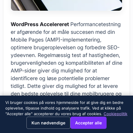
WordPress Accelereret
Performancetestning
er afgørende for at måle succesen med din
Mobile Pages (AMP)-implementering,
optimere brugeroplevelsen og forbedre SEO-
ydeevnen. Regelmæssig test af hastigheden,
brugervenligheden og kompatibiliteten af dine
AMP-sider giver dig mulighed for at
identificere og løse potentielle problemer
tidligt. Dette giver dig mulighed for at levere
den bedste oplevelse til dine mobilbrugere og
forbedre dine placeringer i søgemaskinerne.
Vi bruger cookies på vores hjemmeside for at give dig en bedre
oplevelse, tilpasse indhold og analysere trafik. Ved at klikke på
"Accepter alle" accepterer du vores brug af cookies.
Cookiepolitik
→
×
View this page in English?
Køretøjets
Funktioner
Pris
Kun nødvendige
Accepter alle
navn