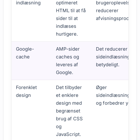
indlæsning
optimeret
brugeroplevelsen o
HTML til at få
reducerer
sider til at
afvisningsprocente
indlæses
hurtigere.
Google-
AMP-sider
Det reducerer
cache
caches og
sideindlæsningstid
leveres af
betydeligt.
Google.
Forenklet
Det tilbyder
Øger
design
et enklere
sideindlæsningsha
design med
og forbedrer ydeev
begrænset
brug af CSS
og
JavaScript.