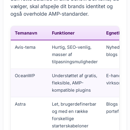
vælger, skal afspejle dit brands identitet og
også overholde AMP-standarder.
Temanavn
Funktioner
Egnethed
Avis-tema
Hurtig, SEO-venlig,
Nyhedsside
masser af
blogs
tilpasningsmuligheder
OceanWP
Understøttet af gratis,
E-handel o
fleksible, AMP-
virksomhed
kompatible plugins
Astra
Let, brugerdefinerbar
Blogs og
og med en række
porteføljes
forskellige
starterskabeloner