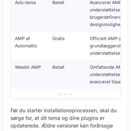
Avis-tema
Betalt
Avanceret AMP-
understøttelse,
brugerdefinerede
designmuligheder
AMP af
Gratis
Officielt AMP-plugi
Automattic
grundlæggende AM
understøttelse
Weeblr AMP
Betalt
Omfattende AMP-
understøttelse,
avanceret tilpasnin
Hvordan installerer man AMP?
Før du starter installationsprocessen, skal du
sørge for, at dit tema og dine plugins er
opdaterede. Ældre versioner kan forårsage