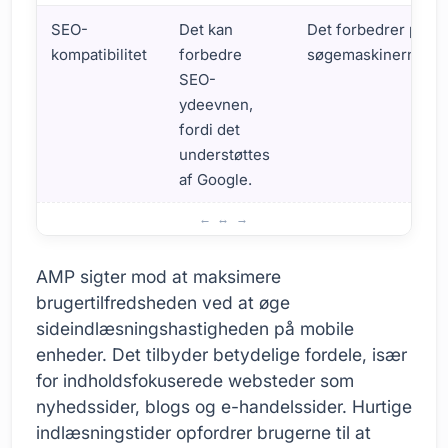
SEO-
Det kan
Det forbedrer place
kompatibilitet
forbedre
søgemaskinerne.
SEO-
ydeevnen,
fordi det
understøttes
af Google.
Hvad er WordPress Accelerated Mobile Pages (AMP)?
AMP sigter mod at maksimere
brugertilfredsheden ved at øge
sideindlæsningshastigheden på mobile
enheder. Det tilbyder betydelige fordele, især
for indholdsfokuserede websteder som
nyhedssider, blogs og e-handelssider. Hurtige
indlæsningstider opfordrer brugerne til at