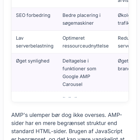
afvisning
SEO forbedring
Bedre placering i
Økologisk
søgemaskiner
trafikstig
Lav
Optimeret
Reduktion
serverbelastning
ressourceudnyttelse
serverom
Øget synlighed
Deltagelse i
Øget
funktioner som
brandken
Google AMP
Carousel
Fordele og ulemper ved AMP
AMP's ulemper bør dog ikke overses. AMP-
sider har en mere begrænset struktur end
standard HTML-sider. Brugen af JavaScript
er begrænset, og det kan være vanskeligt at