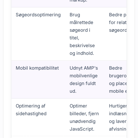
Søgeordsoptimering
Brug
Bedre placer
målrettede
for relatered
søgeord i
søgeord.
titel,
beskrivelse
og indhold.
Mobil kompatibilitet
Udnyt AMP's
Bedre
mobilvenlige
brugeropleve
design fuldt
og placering
ud.
mobile enhed
Optimering af
Optimer
Hurtigere
sidehastighed
billeder, fjern
indlæsningst
unødvendig
og lavere
JavaScript.
afvisningspr