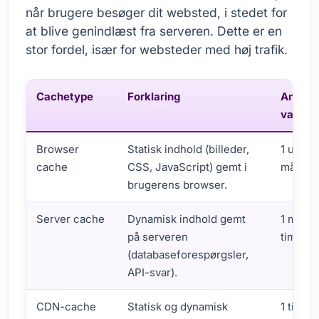
når brugere besøger dit websted, i stedet for
at blive genindlæst fra serveren. Dette er en
stor fordel, især for websteder med høj trafik.
Cachetype
Forklaring
Anbefa
varigh
Browser
Statisk indhold (billeder,
1 uge – 
cache
CSS, JavaScript) gemt i
måned
brugerens browser.
Server cache
Dynamisk indhold gemt
1 minut 
på serveren
time
(databaseforespørgsler,
API-svar).
CDN-cache
Statisk og dynamisk
1 time –