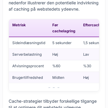
nedenfor illustrerer den potentielle indvirkning
af caching på webstedets ydeevne.
Metrisk
Før
Eftercaching
cachelagring
Sideindlæsningstid
5 sekunder
1,5 sekunder
Serverbelastning
Høj
Lav
Afvisningsprocent
%60
%30
Brugertilfredshed
Midten
Høj
Cache- og ydeevneforhold
Cache-strategier tilbyder forskellige tilgange
til at optimere dit websteds ydeevne.