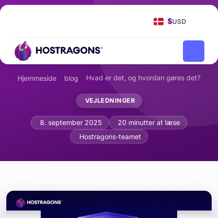
$
USD
Hvad er det, og hvordan gøres det?
Hjemmeside
blog
VEJLEDNINGER
Hvad er cache, og hvordan optimerer d
8. september 2025
20 minutter at læse
Hostragons-teamet