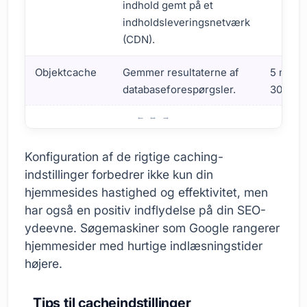
indhold gemt på et
indholdsleveringsnetværk
(CDN).
Objektcache
Gemmer resultaterne af
5 minut
databaseforespørgsler.
30 minu
Hjemmesideoptimering: Cache Indstillinger
Konfiguration af de rigtige caching-
indstillinger forbedrer ikke kun din
hjemmesides hastighed og effektivitet, men
har også en positiv indflydelse på din SEO-
ydeevne. Søgemaskiner som Google rangerer
hjemmesider med hurtige indlæsningstider
højere.
Tips til cacheindstillinger