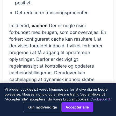
positivt.
Det reducerer afvisningsprocenten.
Imidlertid,
cachen
Der er nogle risici
forbundet med brugen, som bør overvejes. En
forkert konfigureret cache kan resultere i, at
der vises forældet indhold, hvilket forhindrer
brugerne i at få adgang til opdaterede
oplysninger. Derfor er det vigtigt
regelmæssigt at kontrollere og opdatere
cacheindstillingerne. Derudover kan
cachelagring af dynamisk indhold skabe
sikkerhedssårbarheder. Derfor skal
Vi bruger cookies på vores hjemmeside for at give dig en bedre
cachestrategier planlægges og
oplevelse, tilpasse indhold og analysere trafik. Ved at klikke på
implementeres omhyggeligt.
"Accepter alle" accepterer du vores brug af cookies.
Cookiepolitik
→
×
View this page in English?
Kun nødvendige
Accepter alle