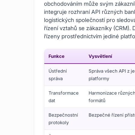
obchodováním může svým zákazníků
integruje rozhraní API různých ban
logistických společností pro sledová
řízení vztahů se zákazníky (CRM). 
řízeny prostřednictvím jediné platf
Funkce
Vysvětlení
Ústřední
Správa všech API z j
správa
platformy
Transformace
Harmonizace různých
dat
formátů
Bezpečnostní
Bezpečné řízení příst
protokoly