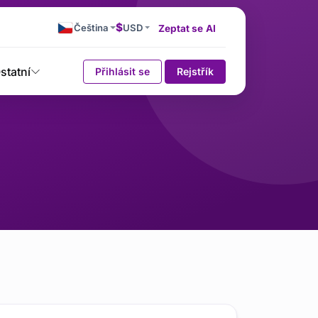
$
Čeština
USD
Zeptat se AI
statní
Přihlásit se
Rejstřík
ce rozhraní API