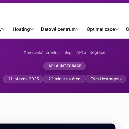
y
Hosting
Datové centrum
Optimalizace
O
API a integrace
Domovská stránka
blog
API A INTEGRACE
ddlewaru pro integraci ví
11. března 2025
22 minut na čtení
Tým Hostragons