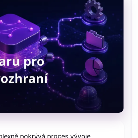
plexně pokrývá proces vývoje