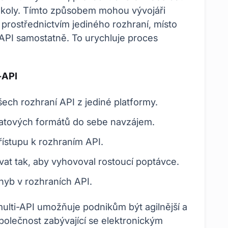
okoly. Tímto způsobem mohou vývojáři
prostřednictvím jediného rozhraní, místo
API samostatně. To urychluje proces
-API
ech rozhraní API z jediné platformy.
atových formátů do sebe navzájem.
ístupu k rozhraním API.
vat tak, aby vyhovoval rostoucí poptávce.
hyb v rozhraních API.
lti-API umožňuje podnikům být agilnější a
polečnost zabývající se elektronickým