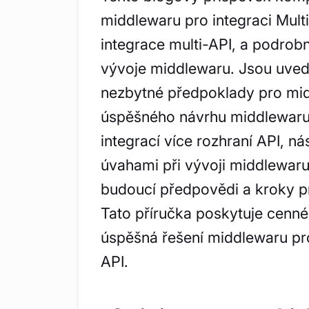
middlewaru pro integraci Multi
integrace multi-API, a podrob
vývoje middlewaru. Jsou uved
nezbytné předpoklady pro mid
úspěšného návrhu middlewaru.
integrací více rozhraní API, ná
úvahami při vývoji middlewaru
budoucí předpovědi a kroky pro 
Tato příručka poskytuje cenné i
úspěšná řešení middlewaru pro
API.