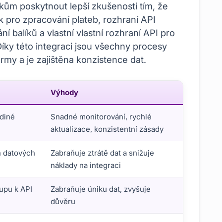
m poskytnout lepší zkušenosti tím, že
k pro zpracování plateb, rozhraní API
ní balíků a vlastní vlastní rozhraní API pro
Díky této integraci jsou všechny procesy
ormy a je zajištěna konzistence dat.
Výhody
ediné
Snadné monitorování, rychlé
aktualizace, konzistentní zásady
 datových
Zabraňuje ztrátě dat a snižuje
náklady na integraci
upu k API
Zabraňuje úniku dat, zvyšuje
důvěru