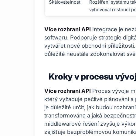
Škálovatelnost
Rozšíření systému tak
vyhovoval rostoucí p
Co je integrace multi-API?
Více rozhraní API
Integrace je nez
softwaru. Podporuje strategie digi
vytvářet nové obchodní příležitosti.
důležité neustále zdokonalovat své 
Kroky v procesu vývo
Více rozhraní API
Proces vývoje mid
který vyžaduje pečlivé plánování 
je důležité určit, jak budou rozhran
transformována a jaká bezpečnostn
middlewarové řešení zvyšuje výkon 
zajišťuje bezproblémovou komunik