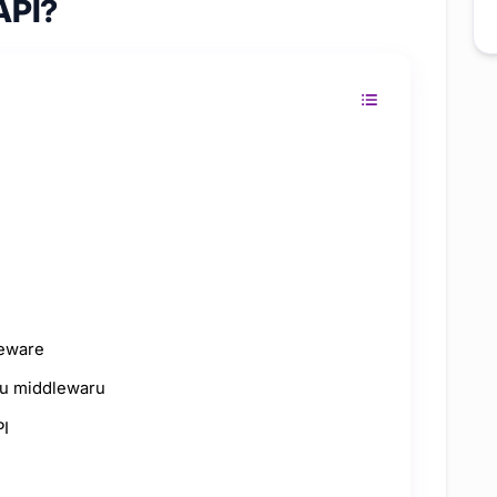
API?
u
leware
hu middlewaru
PI