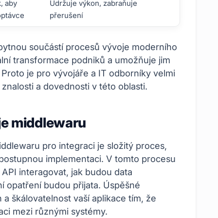
, aby
Udržuje výkon, zabraňuje
optávce
přerušení
bytnou součástí procesů vývoje moderního
tální transformace podniků a umožňuje jim
 Proto je pro vývojáře a IT odborníky velmi
znalosti a dovednosti v této oblasti.
je middlewaru
dlewaru pro integraci je složitý proces,
a postupnou implementaci. V tomto procesu
í API interagovat, jak budou data
í opatření budou přijata. Úspěšné
a škálovatelnost vaší aplikace tím, že
aci mezi různými systémy.