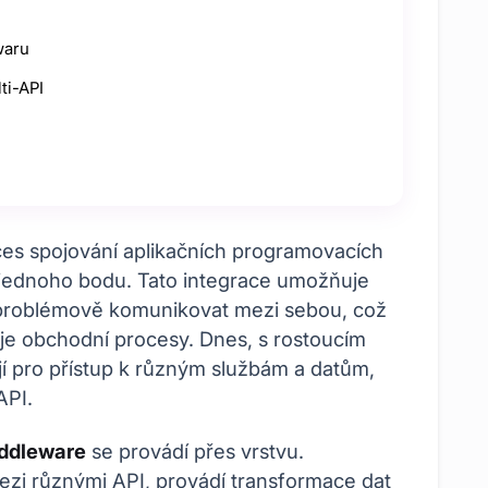
waru
ti-API
ces spojování aplikačních programovacích
o jednoho bodu. Tato integrace umožňuje
problémově komunikovat mezi sebou, což
je obchodní procesy. Dnes, s rostoucím
í pro přístup k různým službám a datům,
API.
ddleware
se provádí přes vrstvu.
zi různými API, provádí transformace dat