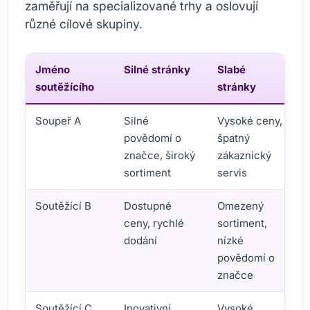
zaměřují na specializované trhy a oslovují
různé cílové skupiny.
Jméno
Silné stránky
Slabé
soutěžícího
stránky
Soupeř A
Silné
Vysoké ceny,
povědomí o
špatný
značce, široký
zákaznický
sortiment
servis
Soutěžící B
Dostupné
Omezený
ceny, rychlé
sortiment,
dodání
nízké
povědomí o
značce
Soutěžící C
Inovativní
Vysoké