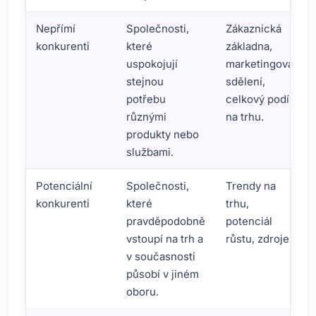
Nepřímí
Společnosti,
Zákaznická
konkurenti
které
základna,
uspokojují
marketingová
stejnou
sdělení,
potřebu
celkový podíl
různými
na trhu.
produkty nebo
službami.
Potenciální
Společnosti,
Trendy na
konkurenti
které
trhu,
pravděpodobně
potenciál
vstoupí na trh a
růstu, zdroje.
v současnosti
působí v jiném
oboru.