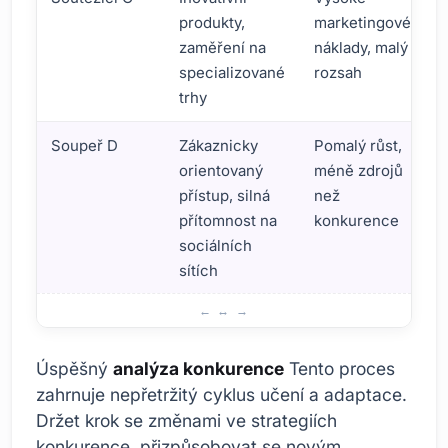
produkty,
marketingové
zaměření na
náklady, malý
specializované
rozsah
trhy
Soupeř D
Zákaznicky
Pomalý růst,
orientovaný
méně zdrojů
přístup, silná
než
přítomnost na
konkurence
sociálních
sítích
Analýza konkurence: Základy digitálního marketingu
Úspěšný
analýza konkurence
Tento proces
zahrnuje nepřetržitý cyklus učení a adaptace.
Držet krok se změnami ve strategiích
konkurence, přizpůsobovat se novým