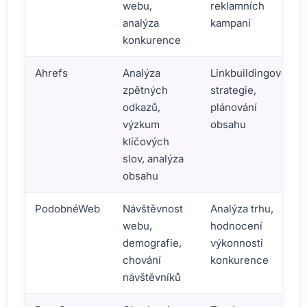
webu,
reklamních
analýza
kampaní
konkurence
Ahrefs
Analýza
Linkbuildingové
zpětných
strategie,
odkazů,
plánování
výzkum
obsahu
klíčových
slov, analýza
obsahu
PodobnéWeb
Návštěvnost
Analýza trhu,
webu,
hodnocení
demografie,
výkonnosti
chování
konkurence
návštěvníků