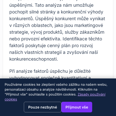
úspěšnými. Tato analýza nám umožňuje
pochopit silné stránky a konkurenční výhody
konkurentů. Úspěšný konkurent může vynikat
v různých oblastech, jako jsou marketingové
strategie, vývoj produktů, služby zákazníkům
nebo provozní efektivita. Identifikace těchto
faktorů poskytuje cenný plán pro rozvoj
našich vlastních strategií a zvyšování naší
konkurenceschopnosti.
Při analýze faktorů úspěchu je důležité
vyhodnocovat společně kvantitativní a
kvalitativní data. Kvantitativní data zahrnují
Používáme cookies ke zlepšení vašeho zážitku na našem webu,
personalizaci obsahu a analýze návštěvnosti. Kliknutím na
měřitelné metriky, jako je podíl na trhu, čísla
"Přijmout vše" souhlasíte s použitím cookies.
Zásady používání
prodeje a míry růstu, zatímco kvalitativní data
cookies
→
×
View this page in English?
pokrývají subjektivnější prvky, jako je zpětná
Pouze nezbytné
Přijmout vše
vazba od zákazníků, image značky a kvalita