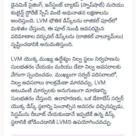
డైనమిక్ సైజింగ్, ఇన్‌స్టంట్ బ్యాకప్ (స్నాప్‌షాట్) మరియు
కంబైన్డ్ స్టోరేజ్ స్పేస్ వంటి అధునాతన లక్షణాలను
అందిస్తుంది. LVM భౌతిక డిస్క్‌లను లాజికల్ పూల్‌లో
మిళితం చేస్తుంది, ఈ పూల్ నుండి అవసరమైన
పరిమాణాల వర్చువల్ డిస్క్‌లను (లాజికల్ వాల్యూమ్‌లు)
సృష్టించడానికి అనుమతిస్తుంది.
LVM యొక్క ముఖ్య ఉద్దేశ్యం నిల్వ స్థలం నిర్వహణను
సులభతరం చేయడం మరియు డేటా నిల్వ అవసరాలకు
వేగంగా స్పందించడం. ముఖ్యంగా సర్వర్ పరిసరాలలో,
నిల్వ అవసరాలు కాలక్రమేణా మారవచ్చు. LVM
అటువంటి మార్పులకు అనుగుణంగా మారడాన్ని
సులభతరం చేస్తుంది. ఉదాహరణకు, ఒక డేటాబేస్ సర్వర్
యొక్క డిస్క్ స్థలాన్ని పెంచాల్సిన అవసరం వచ్చినప్పుడు,
సిస్టమ్‌ను రీబూట్ చేయకుండానే ఇప్పటికే ఉన్న డిస్క్
స్థలానికి జోడించడానికి LVMని ఉపయోగించవచ్చు.