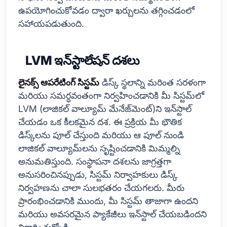
ఉపయోగించుకోవడం ద్వారా ఖర్చులను తగ్గించడంలో
సహాయపడుతుంది.
LVM ఇన్‌స్టాలేషన్ దశలు
లైనక్స్ ఆపరేటింగ్ సిస్టమ్
డిస్క్ స్థలాన్ని మరింత సరళంగా
మరియు సమర్ధవంతంగా నిర్వహించడానికి మీ సిస్టమ్‌లో
LVM (లాజికల్ వాల్యూమ్ మేనేజ్‌మెంట్)ని ఇన్‌స్టాల్
చేయడం ఒక కీలకమైన దశ. ఈ ప్రక్రియ మీ భౌతిక
డిస్క్‌లను పూల్ చేస్తుంది మరియు ఆ పూల్ నుండి
లాజికల్ వాల్యూమ్‌లను సృష్టించడానికి మిమ్మల్ని
అనుమతిస్తుంది. సంస్థాపనా దశలను జాగ్రత్తగా
అనుసరించినప్పుడు, సిస్టమ్ నిర్వాహకులు డిస్క్
నిర్వహణను చాలా సులభతరం చేయగలరు. మీరు
ప్రారంభించడానికి ముందు, మీ సిస్టమ్ తాజాగా ఉందని
మరియు అవసరమైన ప్యాకేజీలు ఇన్‌స్టాల్ చేయబడిందని