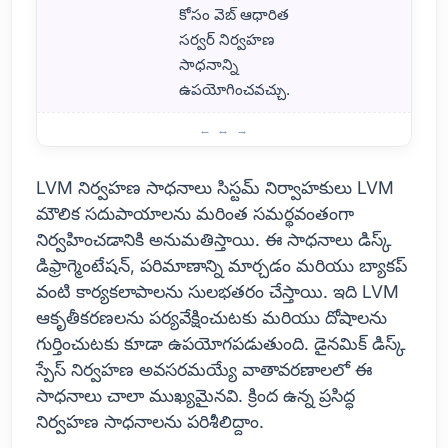
కోసం వెబ్ ఆధారిత
సర్వర్ నిర్వహణ
సాధనాన్ని
ఉపయోగించవచ్చు.
LVM తో నిర్వహణ సాధనాలు
LVM నిర్వహణ సాధనాలు సిస్టమ్ నిర్వాహకులు LVM
మౌలిక సదుపాయాలను మరింత సమర్థవంతంగా
నిర్వహించడానికి అనుమతిస్తాయి. ఈ సాధనాలు డిస్క్
డిఫ్రాగ్మెంటేషన్, పరిమాణాన్ని మార్చడం మరియు బ్యాకప్
వంటి కార్యకలాపాలను సులభతరం చేస్తాయి. ఇది LVM
ఆకృతీకరణలను పర్యవేక్షించుటకు మరియు దోషాలను
గుర్తించుటకు కూడా ఉపయోగపడుతుంది. డైనమిక్ డిస్క్
స్పేస్ నిర్వహణ అవసరమయ్యే వాతావరణాలలో ఈ
సాధనాలు చాలా ముఖ్యమైనవి. క్రింద ఉన్న ప్రసిద్ధ
నిర్వహణ సాధనాలను పరిశీలిద్దాం.