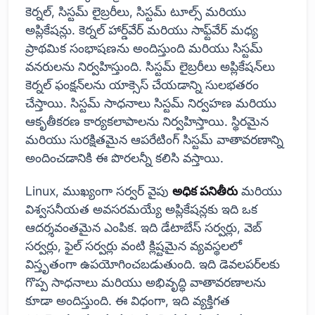
కెర్నల్, సిస్టమ్ లైబ్రరీలు, సిస్టమ్ టూల్స్ మరియు
అప్లికేషన్లు. కెర్నల్ హార్డ్‌వేర్ మరియు సాఫ్ట్‌వేర్ మధ్య
ప్రాథమిక సంభాషణను అందిస్తుంది మరియు సిస్టమ్
వనరులను నిర్వహిస్తుంది. సిస్టమ్ లైబ్రరీలు అప్లికేషన్‌లు
కెర్నల్ ఫంక్షన్‌లను యాక్సెస్ చేయడాన్ని సులభతరం
చేస్తాయి. సిస్టమ్ సాధనాలు సిస్టమ్ నిర్వహణ మరియు
ఆకృతీకరణ కార్యకలాపాలను నిర్వహిస్తాయి. స్థిరమైన
మరియు సురక్షితమైన ఆపరేటింగ్ సిస్టమ్ వాతావరణాన్ని
అందించడానికి ఈ పొరలన్నీ కలిసి వస్తాయి.
Linux, ముఖ్యంగా సర్వర్ వైపు
అధిక పనితీరు
మరియు
విశ్వసనీయత అవసరమయ్యే అప్లికేషన్లకు ఇది ఒక
ఆదర్శవంతమైన ఎంపిక. ఇది డేటాబేస్ సర్వర్లు, వెబ్
సర్వర్లు, ఫైల్ సర్వర్లు వంటి క్లిష్టమైన వ్యవస్థలలో
విస్తృతంగా ఉపయోగించబడుతుంది. ఇది డెవలపర్‌లకు
గొప్ప సాధనాలు మరియు అభివృద్ధి వాతావరణాలను
కూడా అందిస్తుంది. ఈ విధంగా, ఇది వ్యక్తిగత