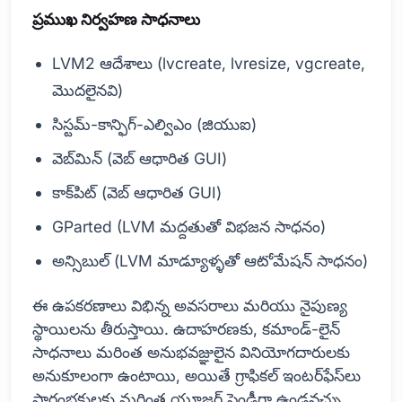
ప్రముఖ నిర్వహణ సాధనాలు
LVM2 ఆదేశాలు (lvcreate, lvresize, vgcreate,
మొదలైనవి)
సిస్టమ్-కాన్ఫిగ్-ఎల్విఎం (జియుఐ)
వెబ్‌మిన్ (వెబ్ ఆధారిత GUI)
కాక్‌పిట్ (వెబ్ ఆధారిత GUI)
GParted (LVM మద్దతుతో విభజన సాధనం)
అన్సిబుల్ (LVM మాడ్యూళ్ళతో ఆటోమేషన్ సాధనం)
ఈ ఉపకరణాలు విభిన్న అవసరాలు మరియు నైపుణ్య
స్థాయిలను తీరుస్తాయి. ఉదాహరణకు, కమాండ్-లైన్
సాధనాలు మరింత అనుభవజ్ఞులైన వినియోగదారులకు
అనుకూలంగా ఉంటాయి, అయితే గ్రాఫికల్ ఇంటర్‌ఫేస్‌లు
ప్రారంభకులకు మరింత యూజర్ ఫ్రెండ్లీగా ఉండవచ్చు.