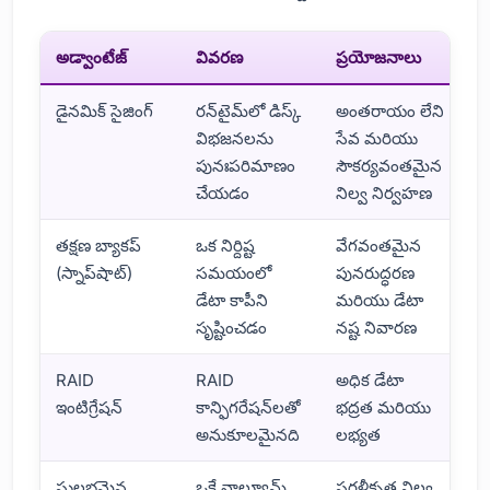
అడ్వాంటేజ్
వివరణ
ప్రయోజనాలు
డైనమిక్ సైజింగ్
రన్‌టైమ్‌లో డిస్క్
అంతరాయం లేని
విభజనలను
సేవ మరియు
పునఃపరిమాణం
సౌకర్యవంతమైన
చేయడం
నిల్వ నిర్వహణ
తక్షణ బ్యాకప్
ఒక నిర్దిష్ట
వేగవంతమైన
(స్నాప్‌షాట్)
సమయంలో
పునరుద్ధరణ
డేటా కాపీని
మరియు డేటా
సృష్టించడం
నష్ట నివారణ
RAID
RAID
అధిక డేటా
ఇంటిగ్రేషన్
కాన్ఫిగరేషన్‌లతో
భద్రత మరియు
అనుకూలమైనది
లభ్యత
సులభమైన
ఒకే వాల్యూమ్
సరళీకృత నిల్వ