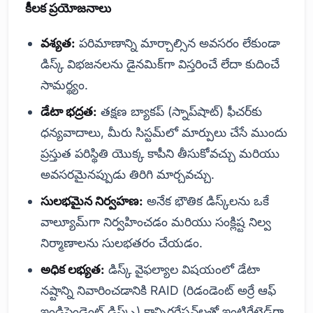
కీలక ప్రయోజనాలు
వశ్యత:
పరిమాణాన్ని మార్చాల్సిన అవసరం లేకుండా
డిస్క్ విభజనలను డైనమిక్‌గా విస్తరించే లేదా కుదించే
సామర్థ్యం.
డేటా భద్రత:
తక్షణ బ్యాకప్ (స్నాప్‌షాట్) ఫీచర్‌కు
ధన్యవాదాలు, మీరు సిస్టమ్‌లో మార్పులు చేసే ముందు
ప్రస్తుత పరిస్థితి యొక్క కాపీని తీసుకోవచ్చు మరియు
అవసరమైనప్పుడు తిరిగి మార్చవచ్చు.
సులభమైన నిర్వహణ:
అనేక భౌతిక డిస్క్‌లను ఒకే
వాల్యూమ్‌గా నిర్వహించడం మరియు సంక్లిష్ట నిల్వ
నిర్మాణాలను సులభతరం చేయడం.
అధిక లభ్యత:
డిస్క్ వైఫల్యాల విషయంలో డేటా
నష్టాన్ని నివారించడానికి RAID (రిడండెంట్ అర్రే ఆఫ్
ఇండిపెండెంట్ డిస్క్స్) కాన్ఫిగరేషన్‌లతో ఇంటిగ్రేటెడ్‌గా