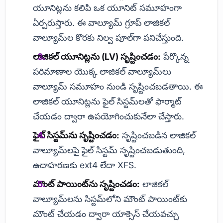
యూనిట్లను కలిపి ఒక యూనిట్ సమూహంగా
ఏర్పరుస్తారు. ఈ వాల్యూమ్ గ్రూప్ లాజికల్
వాల్యూమ్‌ల కొరకు నిల్వ పూల్‌గా పనిచేస్తుంది.
లాజికల్ యూనిట్లను (LV) సృష్టించడం:
పేర్కొన్న
పరిమాణాల యొక్క లాజికల్ వాల్యూమ్‌లు
వాల్యూమ్ సమూహం నుండి సృష్టించబడతాయి. ఈ
లాజికల్ యూనిట్లను ఫైల్ సిస్టమ్‌లతో ఫార్మాట్
చేయడం ద్వారా ఉపయోగించుకునేలా చేస్తారు.
ఫైల్ సిస్టమ్‌ను సృష్టించడం:
సృష్టించబడిన లాజికల్
వాల్యూమ్‌లపై ఫైల్ సిస్టమ్ సృష్టించబడుతుంది,
ఉదాహరణకు ext4 లేదా XFS.
మౌంట్ పాయింట్‌ను సృష్టించడం:
లాజికల్
వాల్యూమ్‌లను సిస్టమ్‌లోని మౌంట్ పాయింట్‌కు
మౌంట్ చేయడం ద్వారా యాక్సెస్ చేయవచ్చు