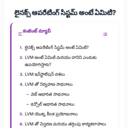
లైనక్స్ ఆపరేటింగ్ సిస్టమ్ అంటే ఏమిటి?
కంటెంట్ మ్యాప్
లైనక్స్ ఆపరేటింగ్ సిస్టమ్ అంటే ఏమిటి?
LVM అంటే ఏమిటి మరియు దానిని ఎందుకు
ఉపయోగిస్తారు?
LVM ఇన్‌స్టాలేషన్ దశలు
LVM తో నిర్వహణ సాధనాలు
వెబ్ ఆధారిత సాధనాలు
కన్సోల్ ఆధారిత సాధనాలు
LVM యొక్క కీలక ప్రయోజనాలు
LVM తో విస్తరణ మరియు తగ్గింపు కార్యకలాపాలు