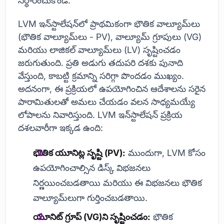
నిర్ధారించుకోండి.
LVM ఇన్‌స్టాలేషన్‌లో ప్రాథమికంగా భౌతిక వాల్యూమ్‌లు
(భౌతిక వాల్యూమ్‌లు - PV), వాల్యూమ్ గ్రూపులు (VG)
మరియు లాజికల్ వాల్యూమ్‌లు (LV) సృష్టించడం
జరుగుతుంది. ప్రతి అడుగు తదుపరి దశకు పునాది
వేస్తుంది, కాబట్టి క్రమాన్ని సరిగ్గా పొందడం ముఖ్యం.
అదనంగా, ఈ ప్రక్రియలో ఉపయోగించిన ఆదేశాలను సరైన
పారామితులతో అమలు చేయడం వలన సాధ్యమయ్యే
లోపాలను నివారిస్తుంది. LVM ఇన్‌స్టాలేషన్ ప్రక్రియ
దశలవారీగా ఇక్కడ ఉంది:
భౌతిక యూనిట్ల సృష్టి (PV):
ముందుగా, LVM కోసం
ఉపయోగించాల్సిన డిస్క్ విభజనలు
నిర్ణయించబడతాయి మరియు ఈ విభజనలు భౌతిక
వాల్యూమ్‌లుగా గుర్తించబడతాయి.
యూనిట్ గ్రూప్ (VG)ని సృష్టించడం:
భౌతిక