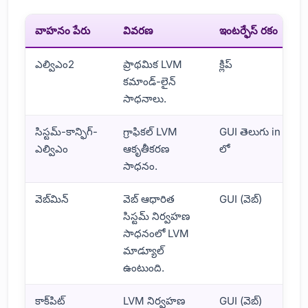
వాహనం పేరు
వివరణ
ఇంటర్ఫేస్ రకం
ఎల్విఎం2
ప్రాథమిక LVM
క్లిప్
కమాండ్-లైన్
సాధనాలు.
సిస్టమ్-కాన్ఫిగ్-
గ్రాఫికల్ LVM
GUI తెలుగు in
ఎల్విఎం
ఆకృతీకరణ
లో
సాధనం.
వెబ్‌మిన్
వెబ్ ఆధారిత
GUI (వెబ్)
సిస్టమ్ నిర్వహణ
సాధనంలో LVM
మాడ్యూల్
ఉంటుంది.
కాక్‌పిట్
LVM నిర్వహణ
GUI (వెబ్)