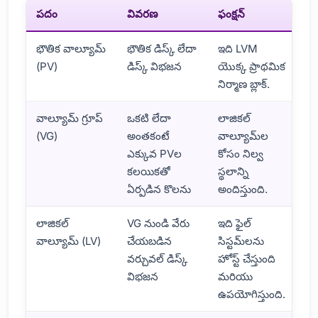
పదం
వివరణ
ఫంక్షన్
భౌతిక వాల్యూమ్
భౌతిక డిస్క్ లేదా
ఇది LVM
(PV)
డిస్క్ విభజన
యొక్క ప్రాథమిక
నిర్మాణ బ్లాక్.
వాల్యూమ్ గ్రూప్
ఒకటి లేదా
లాజికల్
(VG)
అంతకంటే
వాల్యూమ్‌ల
ఎక్కువ PVల
కోసం నిల్వ
కలయికతో
స్థలాన్ని
ఏర్పడిన కొలను
అందిస్తుంది.
లాజికల్
VG నుండి వేరు
ఇది ఫైల్
వాల్యూమ్ (LV)
చేయబడిన
సిస్టమ్‌లను
వర్చువల్ డిస్క్
హోస్ట్ చేస్తుంది
విభజన
మరియు
ఉపయోగిస్తుంది.