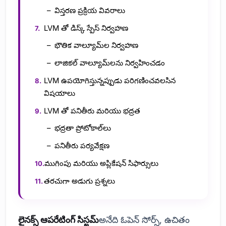
విస్తరణ ప్రక్రియ వివరాలు
LVM తో డిస్క్ స్పేస్ నిర్వహణ
భౌతిక వాల్యూమ్‌ల నిర్వహణ
లాజికల్ వాల్యూమ్‌లను నిర్వహించడం
LVM ఉపయోగిస్తున్నప్పుడు పరిగణించవలసిన
విషయాలు
LVM తో పనితీరు మరియు భద్రత
భద్రతా ప్రోటోకాల్‌లు
పనితీరు పర్యవేక్షణ
ముగింపు మరియు అప్లికేషన్ సిఫార్సులు
తరచుగా అడుగు ప్రశ్నలు
లైనక్స్ ఆపరేటింగ్ సిస్టమ్
అనేది ఓపెన్ సోర్స్, ఉచితం