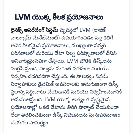
LVM యొక్క కీలక ప్రయోజనాలు
లైనక్స్ ఆపరేటింగ్ సిస్టమ్
వ్యవస్థలో LVM (లాజిక్
వాల్యూమ్ మేనేజ్‌మెంట్) ఉపయోగించడం వల్ల కలిగే
అనేక కీలకమైన ప్రయోజనాలు, ముఖ్యంగా సర్వర్
పరిసరాలలో మరియు డేటా నిల్వ పరిష్కారాలలో దీనిని
అనివార్యమైనవిగా చేస్తాయి. LVM భౌతిక డిస్క్‌లను
సంగ్రహిస్తుంది, నిల్వను మరింత సరళంగా మరియు
నిర్వహించదగినదిగా చేస్తుంది. ఈ సౌలభ్యం సిస్టమ్
నిర్వాహకులు డైనమిక్ అవసరాలకు అనుగుణంగా డిస్క్
స్థలాన్ని సర్దుబాటు చేయడానికి మరియు నిర్వహించడానికి
అనుమతిస్తుంది. LVM యొక్క అత్యంత స్పష్టమైన
ప్రయోజనాల్లో ఒకటి డేటాను తిరిగి ఫార్మాట్ చేయకుండా
లేదా తరలించకుండా డిస్క్ విభజనలను పునఃపరిమాణం
చేయగల సామర్థ్యం.