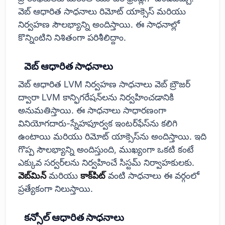
వెబ్ ఆధారిత సాధనాలు రిమోట్ యాక్సెస్ మరియు
నిర్వహణ సౌలభ్యాన్ని అందిస్తాయి. ఈ సాధనాల్లో
కొన్నింటిని నిశితంగా పరిశీలిద్దాం.
వెబ్ ఆధారిత సాధనాలు
వెబ్ ఆధారిత LVM నిర్వహణ సాధనాలు వెబ్ బ్రౌజర్
ద్వారా LVM కాన్ఫిగరేషన్‌లను నిర్వహించడానికి
అనుమతిస్తాయి. ఈ సాధనాలు సాధారణంగా
వినియోగదారు-స్నేహపూర్వక ఇంటర్‌ఫేస్‌ను కలిగి
ఉంటాయి మరియు రిమోట్ యాక్సెస్‌ను అందిస్తాయి. ఇది
గొప్ప సౌలభ్యాన్ని అందిస్తుంది, ముఖ్యంగా ఒకటి కంటే
ఎక్కువ సర్వర్‌లను నిర్వహించే సిస్టమ్ నిర్వాహకులకు.
వెబ్‌మిన్
మరియు
కాక్‌పిట్
వంటి సాధనాలు ఈ వర్గంలో
ప్రత్యేకంగా నిలుస్తాయి.
కన్సోల్ ఆధారిత సాధనాలు