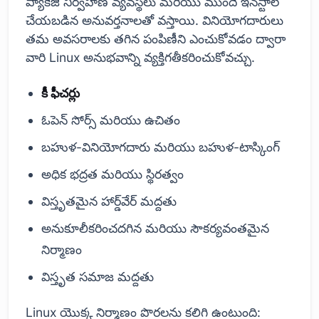
ప్యాకేజీ నిర్వహణ వ్యవస్థలు మరియు ముందే ఇన్‌స్టాల్
చేయబడిన అనువర్తనాలతో వస్తాయి. వినియోగదారులు
తమ అవసరాలకు తగిన పంపిణీని ఎంచుకోవడం ద్వారా
వారి Linux అనుభవాన్ని వ్యక్తిగతీకరించుకోవచ్చు.
కీ ఫీచర్లు
ఓపెన్ సోర్స్ మరియు ఉచితం
బహుళ-వినియోగదారు మరియు బహుళ-టాస్కింగ్
అధిక భద్రత మరియు స్థిరత్వం
విస్తృతమైన హార్డ్‌వేర్ మద్దతు
అనుకూలీకరించదగిన మరియు సౌకర్యవంతమైన
నిర్మాణం
విస్తృత సమాజ మద్దతు
Linux యొక్క నిర్మాణం పొరలను కలిగి ఉంటుంది: