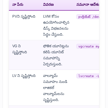
నా పేరు
వివరణ
నమూనా ఆదేశం
PVని సృష్టిస్తోంది
LVM కోసం
pvక్రియేట్ /dev/sd
ఉపయోగించాల్సిన
డిస్క్ విభజనలను
సిద్ధం చేస్తుంది.
VG ని
భౌతిక యూనిట్లను
vgcreate myvg /
సృష్టిస్తోంది
కలిపి యూనిట్
సమూహాన్ని
ఏర్పరుస్తుంది.
LV ని సృష్టిస్తోంది
వాల్యూమ్
lvcreate -L 50G
సమూహం నుండి
లాజికల్
వాల్యూమ్‌లను
సృష్టిస్తుంది.