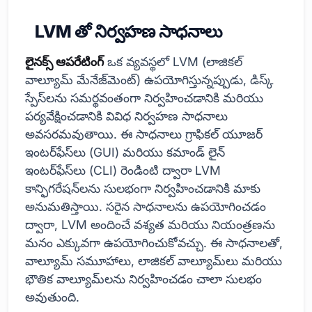
LVM తో నిర్వహణ సాధనాలు
లైనక్స్ ఆపరేటింగ్
ఒక వ్యవస్థలో LVM (లాజికల్
వాల్యూమ్ మేనేజ్‌మెంట్) ఉపయోగిస్తున్నప్పుడు, డిస్క్
స్పేస్‌లను సమర్థవంతంగా నిర్వహించడానికి మరియు
పర్యవేక్షించడానికి వివిధ నిర్వహణ సాధనాలు
అవసరమవుతాయి. ఈ సాధనాలు గ్రాఫికల్ యూజర్
ఇంటర్‌ఫేస్‌లు (GUI) మరియు కమాండ్ లైన్
ఇంటర్‌ఫేస్‌లు (CLI) రెండింటి ద్వారా LVM
కాన్ఫిగరేషన్‌లను సులభంగా నిర్వహించడానికి మాకు
అనుమతిస్తాయి. సరైన సాధనాలను ఉపయోగించడం
ద్వారా, LVM అందించే వశ్యత మరియు నియంత్రణను
మనం ఎక్కువగా ఉపయోగించుకోవచ్చు. ఈ సాధనాలతో,
వాల్యూమ్ సమూహాలు, లాజికల్ వాల్యూమ్‌లు మరియు
భౌతిక వాల్యూమ్‌లను నిర్వహించడం చాలా సులభం
అవుతుంది.