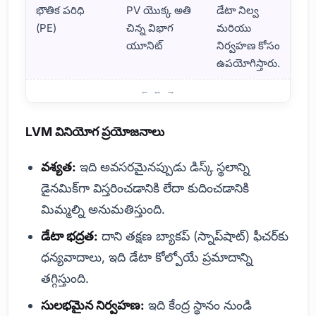
భౌతిక పరిధి
PV యొక్క అతి
డేటా నిల్వ
(PE)
చిన్న విభాగ
మరియు
యూనిట్
నిర్వహణ కోసం
ఉపయోగిస్తారు.
LVM అంటే ఏమిటి మరియు దానిని ఎందుకు ఉపయోగిస్తారు?
LVM వినియోగ ప్రయోజనాలు
వశ్యత:
ఇది అవసరమైనప్పుడు డిస్క్ స్థలాన్ని
డైనమిక్‌గా విస్తరించడానికి లేదా కుదించడానికి
మిమ్మల్ని అనుమతిస్తుంది.
డేటా భద్రత:
దాని తక్షణ బ్యాకప్ (స్నాప్‌షాట్) ఫీచర్‌కు
ధన్యవాదాలు, ఇది డేటా కోల్పోయే ప్రమాదాన్ని
తగ్గిస్తుంది.
సులభమైన నిర్వహణ:
ఇది కేంద్ర స్థానం నుండి