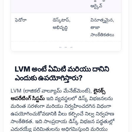
ఆర్కైవ్
ఫెడోరా
డెస్క్‌టాప్,
వినూత్నమైన,
అభివృద్ధి
తాజా
సాంకేతికతలు
లైనక్స్ ఆపరేటింగ్ సిస్టమ్ అంటే ఏమిటి?
LVM అంటే ఏమిటి మరియు దానిని
ఎందుకు ఉపయోగిస్తారు?
LVM (లాజికల్ వాల్యూమ్ మేనేజ్‌మెంట్),
లైనక్స్
ఆపరేటింగ్ సిస్టమ్
ఇది వ్యవస్థలలో డిస్క్ విభజనలను
మరింత సరళంగా మరియు నిర్వహించదగిన విధంగా
ఉపయోగించుకోవడానికి వీలు కల్పించే నిల్వ నిర్వహణ
సాంకేతికత. ఇది సాంప్రదాయ డిస్క్ విభజన పద్ధతుల్లో
ఎదురయ్యే పరిమితులను అధిగమిస్తుంది మరియు