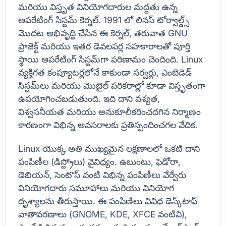
మరియు విస్తృత వినియోగదారుల మద్దతు ఉన్న
ఆపరేటింగ్ సిస్టమ్ కెర్నల్. 1991 లో లినస్ టోర్వాల్డ్స్
మొదట అభివృద్ధి చేసిన ఈ కెర్నల్, తరువాత GNU
ప్రాజెక్ట్ మరియు ఇతర డెవలపర్ల సహకారాలతో పూర్తి
స్థాయి ఆపరేటింగ్ సిస్టమ్‌గా పరిణామం చెందింది. Linux
వ్యక్తిగత కంప్యూటర్లలోనే కాకుండా సర్వర్లు, ఎంబెడెడ్
సిస్టమ్‌లు మరియు మొబైల్ పరికరాల్లో కూడా విస్తృతంగా
ఉపయోగించబడుతుంది. ఇది దాని వశ్యత,
విశ్వసనీయత మరియు అనుకూలీకరించదగిన నిర్మాణం
కారణంగా విభిన్న అవసరాలకు ప్రతిస్పందించగల వేదిక.
Linux యొక్క అతి ముఖ్యమైన లక్షణాలలో ఒకటి దాని
పంపిణీల (డిస్ట్రోలు) వైవిధ్యం. ఉబుంటు, ఫెడోరా,
డెబియన్, సెంటొస్ వంటి విభిన్న పంపిణీలు వేర్వేరు
వినియోగదారు సమూహాలు మరియు వినియోగ
దృశ్యాలను తీరుస్తాయి. ఈ పంపిణీలు వివిధ డెస్క్‌టాప్
వాతావరణాలు (GNOME, KDE, XFCE వంటివి),