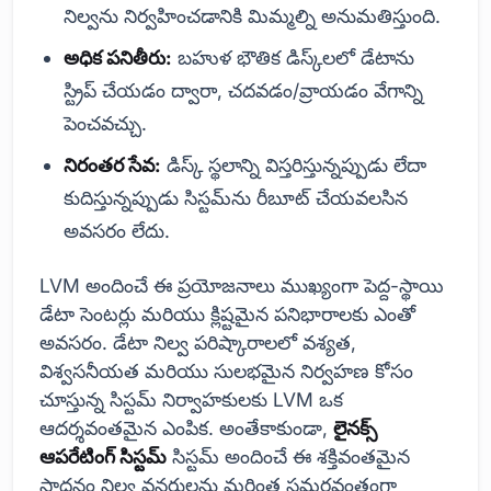
నిల్వను నిర్వహించడానికి మిమ్మల్ని అనుమతిస్తుంది.
అధిక పనితీరు:
బహుళ భౌతిక డిస్క్‌లలో డేటాను
స్ట్రిప్ చేయడం ద్వారా, చదవడం/వ్రాయడం వేగాన్ని
పెంచవచ్చు.
నిరంతర సేవ:
డిస్క్ స్థలాన్ని విస్తరిస్తున్నప్పుడు లేదా
కుదిస్తున్నప్పుడు సిస్టమ్‌ను రీబూట్ చేయవలసిన
అవసరం లేదు.
LVM అందించే ఈ ప్రయోజనాలు ముఖ్యంగా పెద్ద-స్థాయి
డేటా సెంటర్లు మరియు క్లిష్టమైన పనిభారాలకు ఎంతో
అవసరం. డేటా నిల్వ పరిష్కారాలలో వశ్యత,
విశ్వసనీయత మరియు సులభమైన నిర్వహణ కోసం
చూస్తున్న సిస్టమ్ నిర్వాహకులకు LVM ఒక
ఆదర్శవంతమైన ఎంపిక. అంతేకాకుండా,
లైనక్స్
ఆపరేటింగ్ సిస్టమ్
సిస్టమ్ అందించే ఈ శక్తివంతమైన
సాధనం నిల్వ వనరులను మరింత సమర్థవంతంగా