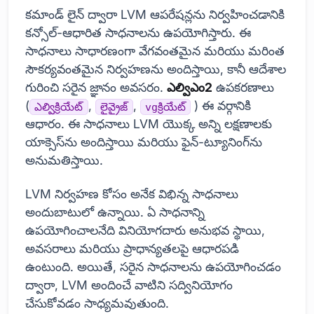
కమాండ్ లైన్ ద్వారా LVM ఆపరేషన్లను నిర్వహించడానికి
కన్సోల్-ఆధారిత సాధనాలను ఉపయోగిస్తారు. ఈ
సాధనాలు సాధారణంగా వేగవంతమైన మరియు మరింత
సౌకర్యవంతమైన నిర్వహణను అందిస్తాయి, కానీ ఆదేశాల
గురించి సరైన జ్ఞానం అవసరం.
ఎల్విఎం2
ఉపకరణాలు
(
,
,
) ఈ వర్గానికి
ఎల్విక్రియేట్
లైవ్రైజ్
vgక్రియేట్
ఆధారం. ఈ సాధనాలు LVM యొక్క అన్ని లక్షణాలకు
యాక్సెస్‌ను అందిస్తాయి మరియు ఫైన్-ట్యూనింగ్‌ను
అనుమతిస్తాయి.
LVM నిర్వహణ కోసం అనేక విభిన్న సాధనాలు
అందుబాటులో ఉన్నాయి. ఏ సాధనాన్ని
ఉపయోగించాలనేది వినియోగదారు అనుభవ స్థాయి,
అవసరాలు మరియు ప్రాధాన్యతలపై ఆధారపడి
ఉంటుంది. అయితే, సరైన సాధనాలను ఉపయోగించడం
ద్వారా, LVM అందించే వాటిని సద్వినియోగం
చేసుకోవడం సాధ్యమవుతుంది.