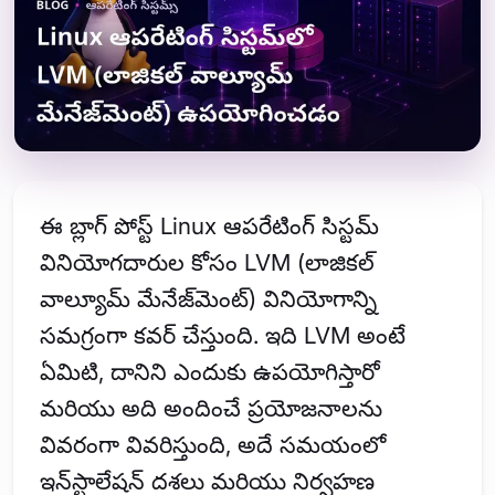
ఈ బ్లాగ్ పోస్ట్ Linux ఆపరేటింగ్ సిస్టమ్
వినియోగదారుల కోసం LVM (లాజికల్
వాల్యూమ్ మేనేజ్‌మెంట్) వినియోగాన్ని
సమగ్రంగా కవర్ చేస్తుంది. ఇది LVM అంటే
ఏమిటి, దానిని ఎందుకు ఉపయోగిస్తారో
మరియు అది అందించే ప్రయోజనాలను
వివరంగా వివరిస్తుంది, అదే సమయంలో
ఇన్‌స్టాలేషన్ దశలు మరియు నిర్వహణ