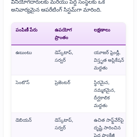
వినియోగదారులకు మరియు పెద్ద సంస్థలకు ఒక
అనివార్యమైన ఆపరేటింగ్ సిస్టమ్‌గా మారింది.
పంపిణీ పేరు
ఉపయోగ
లక్షణాలు
ప్రాంతం
ఉబుంటు
డెస్క్‌టాప్,
యూజర్ ఫ్రెండ్లీ,
సర్వర్
విస్తృత అప్లికేషన్
మద్దతు
సెంటొస్
ప్రెజెంటర్
స్థిరమైన,
నమ్మకమైన,
దీర్ఘకాలిక
మద్దతు
డెబియన్
డెస్క్‌టాప్,
ఉచిత సాఫ్ట్‌వేర్‌పై
సర్వర్
దృష్టి సారించిన
పెద్ద ప్యాకేజీ