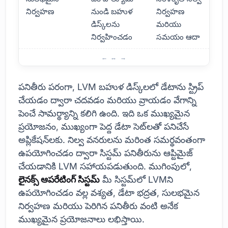
నిర్వహణ
నుండి బహుళ
నిర్వహణ
డిస్క్‌లను
మరియు
నిర్వహించడం
సమయం ఆదా
LVM యొక్క కీలక ప్రయోజనాలు
పనితీరు పరంగా, LVM బహుళ డిస్క్‌లలో డేటాను స్ట్రిప్
చేయడం ద్వారా చదవడం మరియు వ్రాయడం వేగాన్ని
పెంచే సామర్థ్యాన్ని కలిగి ఉంది. ఇది ఒక ముఖ్యమైన
ప్రయోజనం, ముఖ్యంగా పెద్ద డేటా సెట్‌లతో పనిచేసే
అప్లికేషన్‌లకు. నిల్వ వనరులను మరింత సమర్థవంతంగా
ఉపయోగించడం ద్వారా సిస్టమ్ పనితీరును ఆప్టిమైజ్
చేయడానికి LVM సహాయపడుతుంది. ముగింపులో,
లైనక్స్ ఆపరేటింగ్ సిస్టమ్
మీ సిస్టమ్‌లో LVMని
ఉపయోగించడం వల్ల వశ్యత, డేటా భద్రత, సులభమైన
నిర్వహణ మరియు పెరిగిన పనితీరు వంటి అనేక
ముఖ్యమైన ప్రయోజనాలు లభిస్తాయి.