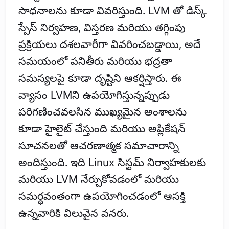
సాధనాలను కూడా వివరిస్తుంది. LVM తో డిస్క్
స్పేస్ నిర్వహణ, విస్తరణ మరియు తగ్గింపు
ప్రక్రియలు దశలవారీగా వివరించబడ్డాయి, అదే
సమయంలో పనితీరు మరియు భద్రతా
సమస్యలపై కూడా దృష్టిని ఆకర్షిస్తారు. ఈ
వ్యాసం LVMని ఉపయోగిస్తున్నప్పుడు
పరిగణించవలసిన ముఖ్యమైన అంశాలను
కూడా హైలైట్ చేస్తుంది మరియు అప్లికేషన్
సూచనలతో ఆచరణాత్మక సమాచారాన్ని
అందిస్తుంది. ఇది Linux సిస్టమ్ నిర్వాహకులకు
మరియు LVM నేర్చుకోవడంలో మరియు
సమర్థవంతంగా ఉపయోగించడంలో ఆసక్తి
ఉన్నవారికి విలువైన వనరు.