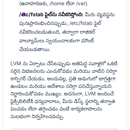
(ఉదాహరణకు, /home లేదా /var).
/etc/fstab ఫైల్‌ను నవీకరిస్తోంది:
మీరు వ్యవస్థను
పునఃప్రారంభించినప్పుడు, /etc/fstab ఫైల్
నవీకరించబడుతుంది, తద్వారా లాజికల్
వాల్యూమ్‌లు స్వయంచాలకంగా మౌంట్
చేయబడతాయి.
LVM ను ఏర్పాటు చేసేటప్పుడు అతిపెద్ద సవాళ్లలో ఒకటి
సరైన విభజనలను ఎంచుకోవడం మరియు వాటిని సరిగ్గా
కాన్ఫిగర్ చేయడం. అందువల్ల, ప్రతి అడుగులో జాగ్రత్తగా
ఉండటం మరియు ఆదేశాలు సరిగ్గా పనిచేస్తున్నాయని
నిర్ధారించుకోవడం ముఖ్యం. అదనంగా, LVM అందించే
ఫ్లెక్సిబిలిటీకి ధన్యవాదాలు, మీరు డిస్క్ స్థలాన్ని తర్వాత
పెంచడం లేదా తగ్గించడం వంటి కార్యకలాపాలను
సులభంగా నిర్వహించవచ్చు.