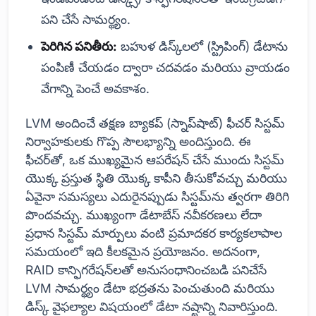
పని చేసే సామర్థ్యం.
పెరిగిన పనితీరు:
బహుళ డిస్క్‌లలో (స్ట్రిపింగ్) డేటాను
పంపిణీ చేయడం ద్వారా చదవడం మరియు వ్రాయడం
వేగాన్ని పెంచే అవకాశం.
LVM అందించే తక్షణ బ్యాకప్ (స్నాప్‌షాట్) ఫీచర్ సిస్టమ్
నిర్వాహకులకు గొప్ప సౌలభ్యాన్ని అందిస్తుంది. ఈ
ఫీచర్‌తో, ఒక ముఖ్యమైన ఆపరేషన్ చేసే ముందు సిస్టమ్
యొక్క ప్రస్తుత స్థితి యొక్క కాపీని తీసుకోవచ్చు మరియు
ఏవైనా సమస్యలు ఎదురైనప్పుడు సిస్టమ్‌ను త్వరగా తిరిగి
పొందవచ్చు. ముఖ్యంగా డేటాబేస్ నవీకరణలు లేదా
ప్రధాన సిస్టమ్ మార్పులు వంటి ప్రమాదకర కార్యకలాపాల
సమయంలో ఇది కీలకమైన ప్రయోజనం. అదనంగా,
RAID కాన్ఫిగరేషన్‌లతో అనుసంధానించబడి పనిచేసే
LVM సామర్థ్యం డేటా భద్రతను పెంచుతుంది మరియు
డిస్క్ వైఫల్యాల విషయంలో డేటా నష్టాన్ని నివారిస్తుంది.