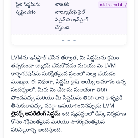
ఫైల్ సిస్టమ్‌ను
లాజికల్
mkfs.ext4 /dev/
సృష్టించడం
వాల్యూమ్‌పై ఫైల్
సిస్టమ్‌ను ఇన్‌స్టాల్
చేస్తుంది.
LVM ఇన్‌స్టాలేషన్ దశలు
LVMను ఇన్‌స్టాల్ చేసిన తర్వాత, మీ సిస్టమ్‌ను క్రమం
తప్పకుండా బ్యాకప్ చేసుకోవడం మరియు మీ LVM
కాన్ఫిగరేషన్‌ను సురక్షితమైన స్థలంలో నిల్వ చేయడం
ముఖ్యం. ఈ విధంగా, సిస్టమ్ క్రాష్ అయ్యే అవకాశం ఉన్న
సందర్భంలో, మీరు మీ డేటాను సులభంగా తిరిగి
పొందవచ్చు మరియు మీ సిస్టమ్‌ను తిరిగి దాని కాళ్ళపైకి
తీసుకురావచ్చు. సరిగ్గా ఉపయోగించినప్పుడు LVM
లైనక్స్ ఆపరేటింగ్ సిస్టమ్
ఇది వ్యవస్థలలో డిస్క్ నిర్వహణ
కోసం శక్తివంతమైన మరియు సౌకర్యవంతమైన
పరిష్కారాన్ని అందిస్తుంది.