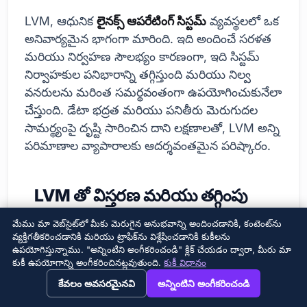
LVM, ఆధునిక
లైనక్స్ ఆపరేటింగ్ సిస్టమ్
వ్యవస్థలలో ఒక
అనివార్యమైన భాగంగా మారింది. ఇది అందించే సరళత
మరియు నిర్వహణ సౌలభ్యం కారణంగా, ఇది సిస్టమ్
నిర్వాహకుల పనిభారాన్ని తగ్గిస్తుంది మరియు నిల్వ
వనరులను మరింత సమర్థవంతంగా ఉపయోగించుకునేలా
చేస్తుంది. డేటా భద్రత మరియు పనితీరు మెరుగుదల
సామర్థ్యంపై దృష్టి సారించిన దాని లక్షణాలతో, LVM అన్ని
పరిమాణాల వ్యాపారాలకు ఆదర్శవంతమైన పరిష్కారం.
LVM తో విస్తరణ మరియు తగ్గింపు
కార్యకలాపాలు
మేము మా వెబ్‌సైట్‌లో మీకు మెరుగైన అనుభవాన్ని అందించడానికి, కంటెంట్‌ను
వ్యక్తిగతీకరించడానికి మరియు ట్రాఫిక్‌ను విశ్లేషించడానికి కుకీలను
ఉపయోగిస్తున్నాము. "అన్నింటిని అంగీకరించండి" క్లిక్ చేయడం ద్వారా, మీరు మా
కుకీ ఉపయోగాన్ని అంగీకరించినట్లవుతుంది.
కుకీ విధానం
→
×
View this page in English?
కేవలం అవసరమైనవి
అన్నింటిని అంగీకరించండి