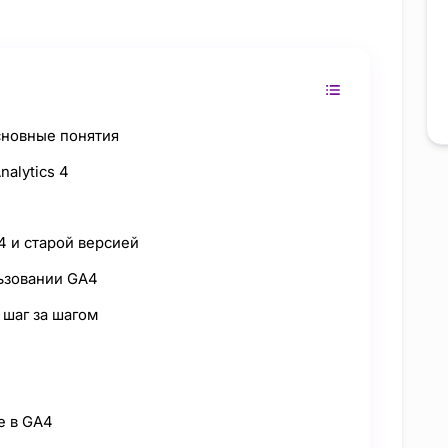
сновные понятия
nalytics 4
4 и старой версией
льзовании GA4
 шаг за шагом
е в GA4