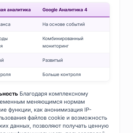
ая аналитика
Google Аналитика 4
еанса
На основе событий
коды
Комбинированный
ия
мониторинг
ый
Развитый
троля
Больше контроля
е понятия
ьность
Благодаря комплексному
временным меняющимся нормам
ие функции, как анонимизация IP-
льзования файлов cookie и возможность
ких данных, позволяют получать ценную