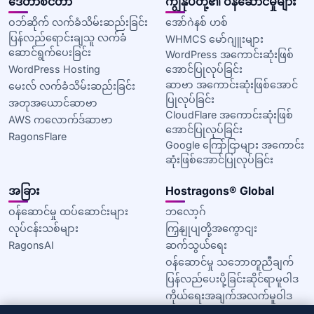
ဒေတာစင်တာ
ကျွန်ုပ်တို့၏ ဝန်ဆောင်မှုများ
ဝဘ်ဆိုက် လက်ခံသိမ်းဆည်းခြင်း
အော်ဂဲနစ် ဟစ်
ပြန်လည်ရောင်းချသူ လက်ခံ
WHMCS မော်ဂျူးများ
ဆောင်ရွက်ပေးခြင်း
WordPress အကောင်းဆုံးဖြစ်
WordPress Hosting
အောင်ပြုလုပ်ခြင်း
ဆာဗာ အကောင်းဆုံးဖြစ်အောင်
မေးလ် လက်ခံသိမ်းဆည်းခြင်း
ပြုလုပ်ခြင်း
အတုအယောင်ဆာဗာ
CloudFlare အကောင်းဆုံးဖြစ်
AWS ကလောက်ဒ်ဆာဗာ
အောင်ပြုလုပ်ခြင်း
RagonsFlare
Google ကြော်ငြာများ အကောင်း
ဆုံးဖြစ်အောင်ပြုလုပ်ခြင်း
အခြား
Hostragons® Global
ဝန်ဆောင်မှု ထပ်ဆောင်းများ
ဘလော့ဂ်
လုပ်ငန်းသစ်များ
ကြှနျုပျတို့အကွောငျး
RagonsAI
ဆက်သွယ်ရေး
ဝန်ဆောင်မှု သဘောတူညီချက်
ပြန်လည်ပေးပို့ခြင်းဆိုင်ရာမူဝါဒ
ကိုယ်ရေးအချက်အလက်မူဝါဒ
ကွတ်ကီးမူဝါဒ