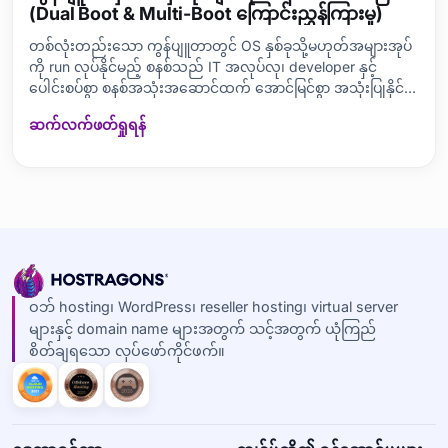
(Dual Boot & Multi-Boot ကြောင်းညွှန်ကြားမှု)
တစ်လုံးတည်းသော ကွန်ပျူတာတွင် OS နှစ်ခုသို့မဟုတ်အများအုပ်
ကို run လုပ်နိုင်မည့် စနစ်သည် IT အလုပ်လု၊ developer နှင့်
ပေါင်းစပ်စွာ စနစ်အသုံးအဆောင်ထက် အောင်မြင်စွာ အသုံးပြုနိုင်ဖို့
အဓိကဖြစ်ပါတယ်။ ဒီ web-hosting blog အတွင်းမှာ dual boot နဲ့
ဆက်လက်ဖတ်ရှုရန်
multi-boot ဆိုတဲ့ အသစ်အဆန်းများ OS တပ်ဆင်ခြင်းနည်းလမ်း
တွေ, တိုးတက်မှုအဆင့်တွေ၊ လိုအပ
ဝဘ် hosting၊ WordPress၊ reseller hosting၊ virtual server
များနှင့် domain name များအတွက် သင့်အတွက် ယုံကြည်
စိတ်ချရသော လုပ်ဖော်ကိုင်ဖက်။