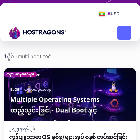
တဂ်
multi boot
$
USD
multi boot
ပင်မစာမျက်နှာ
ဘလော့ဂ်
1
ပို့စ် · multi boot တဂ်
multi boot etiketi yazıları
လည်ပတ်မှုစနစ်များ
၂၀၂၅ ဇူလိုင် ၂၆
ကွန်ပျူတာမှာ OS နှစ်ခု/များအုပ် စနစ် တပ်ဆင်ခြင်း