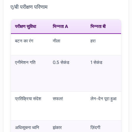
ए/बी परीक्षण परिणाम
परीक्षण सुविधा
भिन्नता A
भिन्नता बी
नि
बटन का रंग
नीला
हरा
हर
द
एनीमेशन गति
0.5 सेकंड
1 सेकंड
0.
(उ
इस
पा
प्रतिक्रिया संदेश
सफल!
लेन-देन पूरा हुआ
ले
(
यो
अधिसूचना ध्वनि
झंकार
ज़िंदगी
बे