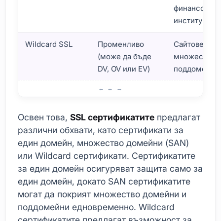
финансови
институции
Wildcard SSL
Променливо
Сайтове с
(може да бъде
множество
DV, OV или EV)
поддомейни
Видове и различия на SSL сертификатите
Освен това,
SSL сертификатите
предлагат
различни обхвати, като сертификати за
един домейн, множество домейни (SAN)
или Wildcard сертификати. Сертификатите
за един домейн осигуряват защита само за
един домейн, докато SAN сертификатите
могат да покрият множество домейни и
поддомейни едновременно. Wildcard
сертификатите предлагат възможност за