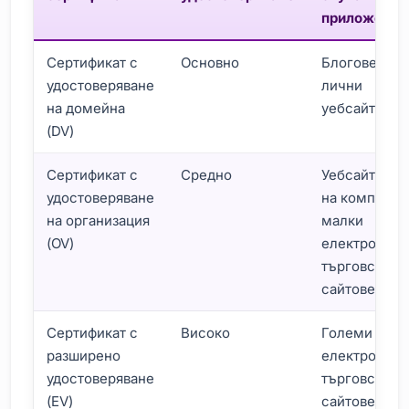
приложение
Сертификат с
Основно
Блогове,
удостоверяване
лични
на домейна
уебсайтове
(DV)
Сертификат с
Средно
Уебсайтове
удостоверяване
на компании
на организация
малки
(OV)
електронни
търговски
сайтове
Сертификат с
Високо
Големи
разширено
електронни
удостоверяване
търговски
(EV)
сайтове,