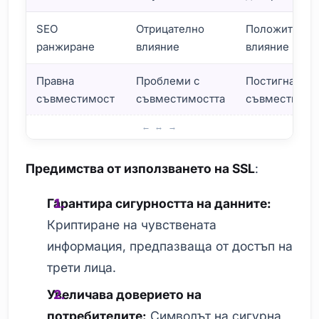
SEO
Отрицателно
Положително
ранжиране
влияние
влияние
Правна
Проблеми с
Постигната
съвместимост
съвместимостта
съвместимос
Защо имате нужда от SSL сертификати?
Предимства от използването на SSL
:
Гарантира сигурността на данните:
Криптиране на чувствената
информация, предпазваща от достъп на
трети лица.
Увеличава доверието на
потребителите:
Символът на сигурна