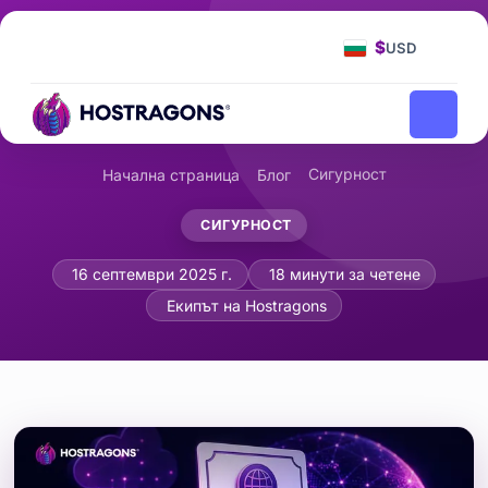
$
USD
Сигурност
Начална страница
Блог
СИГУРНОСТ
Всичко, което трябва да знаете за 
16 септември 2025 г.
18 минути за четене
Екипът на Hostragons