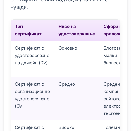
нужди.
Тип
Ниво на
Сфери на
сертификат
удостоверяване
приложени
Сертификат с
Основно
Блогове,
удостоверяване
малки
на домейн (DV)
бизнеси
Сертификат с
Средно
Средни
организационно
компании,
удостоверяване
сайтове за
(OV)
електронна
търговия
Сертификат с
Високо
Големи