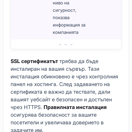
ниво на
сигурност,
показва
информация за
компанията
Как се получават SSL сертификати: Стъпка по стъпка 
SSL сертификатът
трябва да бъде
инсталиран на вашия сървър. Тази
инсталация обикновено е чрез контролния
панел на хостинга. След задаването на
сертификата е важно да тествате, дали
вашият уебсайт е безопасен и достъпен
чрез HTTPS.
Правилната инсталация
осигурява безопасност за вашите
посетители и увеличава доверието в
задачите им.