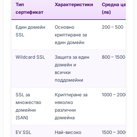
Тип
Характеристики
Средна цена
сертификат
(лв)
Един домейн
Основно
200 – 500
SSL
криптиране за
един домейн
Wildcard SSL
Защита за един
800 – 1500
домейн и
всички
поддомейни
SSL за
Криптиране за
1000 – 2000
множество
няколко
домейни
различни
(SAN)
домейна
EV SSL
Най-високо
1500 – 3000