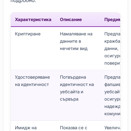
подробно.
Характеристика
Описание
Предимств
Криптиране
Намаляване на
Предпазва о
данните в
кражба на
нечетим вид
данни,
осигурява
поверителн
Удостоверяване
Потвърдена
Предпазва о
на идентичност
идентичност на
фалшиви
уебсайта и
уебсайтове,
сървъра
осигурява
надеждно
комуникаци
Имидж на
Показва се с
Увеличава