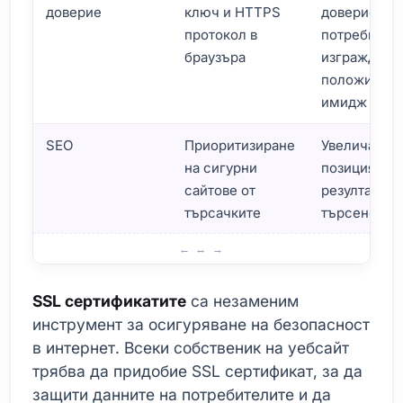
доверие
ключ и HTTPS
доверието 
протокол в
потребители
браузъра
изгражда
положител
имидж
SEO
Приоритизиране
Увеличава
на сигурни
позицията в
сайтове от
резултати о
търсачките
търсене
Какво представляват SSL сертификатите? Основни опр
SSL сертификатите
са незаменим
инструмент за осигуряване на безопасност
в интернет. Всеки собственик на уебсайт
трябва да придобие SSL сертификат, за да
защити данните на потребителите и да