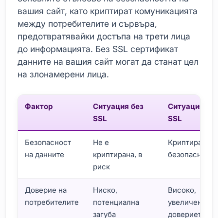
вашия сайт, като криптират комуникацията
между потребителите и сървъра,
предотвратявайки достъпа на трети лица
до информацията. Без SSL сертификат
данните на вашия сайт могат да станат цел
на злонамерени лица.
Фактор
Ситуация без
Ситуация с
SSL
SSL
Безопасност
Не е
Криптирана,
на данните
криптирана, в
безопасна
риск
Доверие на
Ниско,
Високо,
потребителите
потенциална
увеличение н
загуба
доверието