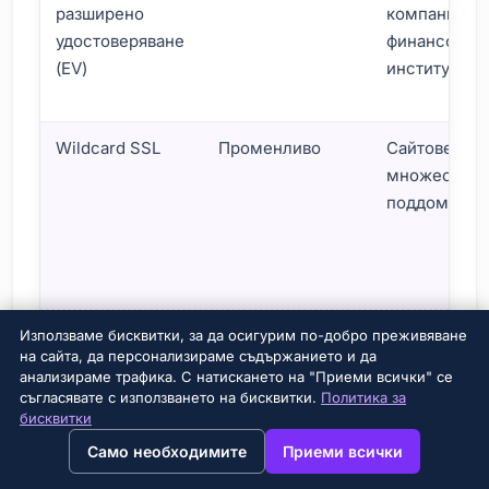
разширено
компании,
удостоверяване
финансови
(EV)
институции
Wildcard SSL
Променливо
Сайтове с
множество
поддомейни
Често задавани въпроси относно SSL сертификати
Използваме бисквитки, за да осигурим по-добро преживяване
на сайта, да персонализираме съдържанието и да
анализираме трафика. С натискането на "Приеми всички" се
При избора на
SSL сертификат
,
съгласявате с използването на бисквитки.
Политика за
предоставяйте внимание на качеството
бисквитки
→
×
View this page in English?
на клиентската поддръжка и
Само необходимите
Приеми всички
техническите услуги на доставчика.